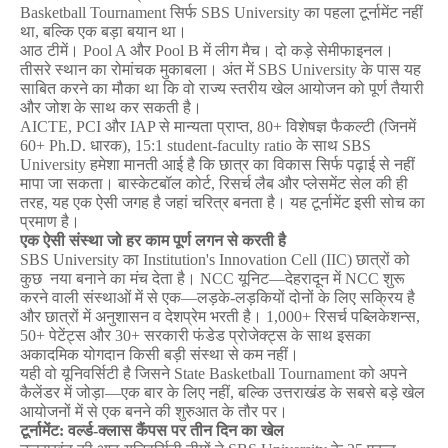
Basketball Tournament 
सिर्फ
 SBS University 
का
पहला
टूर्नामेंट
नहीं
था
, 
बल्कि
एक
बड़ा
बयान
था।
आठ
टीमें।
 Pool A 
और
 Pool B 
में
लीग
मैच।
दो
कड़े
सेमीफाइनल।
तीसरे
स्थान
का
रोमांचक
मुकाबला।
अंत
में
 SBS University 
के
पास
यह
साबित
करने
का
मौका
था
कि
वो
राज्य
स्तरीय
खेल
आयोजन
को
पूर्ण
तैयारी
और
जोश
के
साथ
कर
सकती
है।
AICTE, PCI 
और
 IAP 
से
मान्यता
प्राप्त
, 80+ 
विशेषज्ञ
फैकल्टी
 (
जिनमें
60+ Ph.D. 
धारक
), 15:1 student-faculty ratio 
के
साथ
 SBS 
University 
हमेशा
मानती
आई
है
कि
छात्र
का
विकास
सिर्फ
पढ़ाई
से
नहीं
मापा
जा
सकता।
बास्केटबॉल
कोर्ट
, 
रिसर्च
लैब
और
प्लेसमेंट
सेल
की
ही
तरह
, 
यह
एक
ऐसी
जगह
है
जहां
चरित्र
बनता
है।
यह
टूर्नामेंट
इसी
सोच
का
प्रमाण
है।
एक
ऐसी
संस्था
जो
हर
काम
पूर्ण
लगन
से
करती
है
SBS University 
का
 Institution's Innovation Cell (IIC) 
छात्रों
को
कुछ
नया
बनाने
का
मंच
देता
है।
 NCC 
यूनिट
—
देहरादून
में
 NCC 
शुरू
करने
वाली
संस्थाओं
में
से
एक
—
लड़के
-
लड़कियों
दोनों
के
लिए
सक्रिय
है
और
छात्रों
में
अनुशासन
व
देशप्रेम
भरती
है।
 1,000+ 
रिसर्च
पब्लिकेशन्स
, 
50+ 
पेटेंट्स
और
 30+ 
सरकारी
फंडेड
प्रोजेक्ट्स
के
साथ
इसका
अकादमिक
योगदान
किसी
बड़ी
संस्था
से
कम
नहीं।
यही
वो
यूनिवर्सिटी
है
जिसने
 State Basketball Tournament 
को
अपने
कैलेंडर
में
जोड़ा
—
एक
बार
के
लिए
नहीं
, 
बल्कि
उत्तराखंड
के
सबसे
बड़े
खेल
आयोजनों
में
से
एक
बनने
की
शुरुआत
के
तौर
पर।
टूर्नामेंट
: 
वर्ल्ड
-
क्लास
कैंपस
पर
तीन
दिन
का
खेल