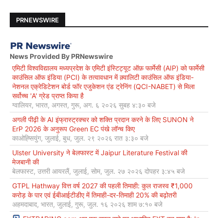
PRNEWSWIRE
News Provided By PRNewswire
एमिटी विश्वविद्यालय मध्यप्रदेश के एमिटी इंस्टिट्यूट ऑफ़ फार्मेसी (AIP) को फार्मेसी
काउंसिल ऑफ इंडिया (PCI) के तत्वावधान में क़्वालिटी काउंसिल ऑफ इंडिया-
नेशनल एक्रेडिटेशन बोर्ड फॉर एजुकेशन एंड ट्रेनिंग (QCI-NABET) से मिला
सर्वोच्च 'A' ग्रेड प्राप्त किया है
ग्वालियर, भारत, अगस्त, गुरू, अग. ६ २०२६ सुबह ४:३० बजे
अगली पीढ़ी के AI इंफ्रास्ट्रक्चर को शक्ति प्रदान करने के लिए SUNON ने
ErP 2026 के अनुरूप Green EC पंखे लॉन्च किए
काओह्सियुंग, जुलाई, बुध, जुल. २९ २०२६ रात ३:३० बजे
Ulster University ने बेलफास्ट में Jaipur Literature Festival की
मेजबानी की
बेलफास्ट, उत्तरी आयरलैं, जुलाई, सोम, जुल. २७ २०२६ दोपहर ३:४५ बजे
GTPL Hathway वित्त वर्ष 2027 की पहली तिमाही: कुल राजस्व ₹1,000
करोड़ के पार एवं ईबीआईटीडीए में तिमाही-दर-तिमाही 20% की बढ़ोतरी
अहमदाबाद, भारत, जुलाई, गुरू, जुल. १६ २०२६ शाम ७:१० बजे