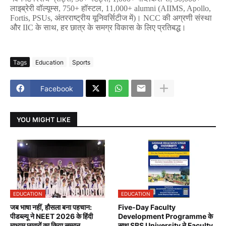
लाइब्रेरी
वॉल्यूम्स
, 750+ 
हॉस्टल
, 11,000+ alumni (AIIMS, Apollo, 
Fortis, PSUs, 
अंतरराष्ट्रीय
यूनिवर्सिटीज
में
)
।
 NCC 
की
अग्रणी
संस्था
और
 IIC 
के
साथ
, 
हर
छात्र
के
समग्र
विकास
के
लिए
प्रतिबद्ध।
Tags
Education
Sports
Facebook
YOU MIGHT LIKE
EDUCATION
EDUCATION
जब भाषा नहीं, हौसला बना पहचान:
Five-Day Faculty
पीडब्ल्यू ने NEET 2026 के हिंदी
Development Programme के
माध्यम छात्रों का किया सम्मान
साथ SBS University ने Faculty