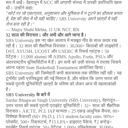
रूप
में
आईं।
देहरादून
में
 NCC 
की
अग्रणी
संस्था
में
उनकी
उपस्थिति
खास
थी।
उन्होंने
कहा
:
"
कोर्ट
पर
जो
एकाग्रता
, 
अनुशासन
और
मुश्किल
में
न
टूटने
का
हौसला
बनता
है
, 
देश
की
सेवा
में
भी
यही
चाहिए।
 SBS University 
अपने
छात्रों
में
यही
रोज
बना
रही
है।
"
— Major Shahi Mehta, 11 UK NCC BN
32 
साल
की
विरासत।
और
अभी
और
आगे
जाना
है।
SBS University 
इस
नए
खेल
अध्याय
में
मजबूत
नींव
के
साथ
कदम
रख
रही
है।
 32 
साल
की
शैक्षणिक
विरासत।
 30,000+ 
किताबों
की
लाइब्रेरी।
DST, AYUSH, UCOST 
और
 USERC 
से
रिसर्च
ग्रांट्स।
 50 
पेटेंट्स।
 11,000 alumni 
जो
 AIIMS, Apollo, Fortis, PSUs 
और
अंतरराष्ट्रीय
यूनिवर्सिटीज
में
हैं।
इन
सभी
को
उसी
संस्था
ने
तराशा
जिसने
अपना
पहला
 State Basketball Tournament 
आयोजित
किया।
SBS University 
की
जिम्मेदारी
कभी
क्लासरूम
तक
सीमित
नहीं
रही।
यह
टूर्नामेंट
उसी
प्रतिबद्धता
की
नई
मिसाल
है
, 
और
संकेत
कि
उत्तर
भारत
की
सबसे
पुरानी
यूनिवर्सिटी
छात्रों
के
भविष्य
को
लेकर
आज
भी
महत्वाकांक्षी
है।
SBS University 
के
बारे
में
Sardar Bhagwan Singh University (SBS University), 
देहरादून
—
उत्तर
भारत
की
सबसे
पुरानी
प्राइवेट
यूनिवर्सिटी।
 32+ 
साल
की
शैक्षणिक
विरासत।
 AICTE, PCI, IAP 
मान्यता।
 25 
एकड़
आधुनिक
कैंपस
, 80+ 
विशेषज्ञ
फैकल्टी
 (60+ Ph.D.), 15:1 student-faculty ratio, 90%+ 
प्लेसमेंट
, 500+ 
रिक्रूटर्स
, ₹15 LPA+ 
हाइएस्ट
पैकेज
, ₹2 
करोड़
+ 
गवर्नमेंट
रिसर्च
ग्रांट्स
, 50+ 
पेटेंट्स
, 1,000+ 
पब्लिकेशन्स
, 30,000+ 