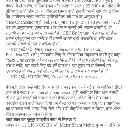
उत्तराखंड
की
आठ
यूनिवर्सिटी
टीमों
ने
 SBS University 
के
 25 
एकड़
कैंपस
में
लीग
मैच
, 
सेमीफाइनल
और
फाइनल
खेले।
 22,000+ 
वर्ग
मीटर
के
बुनियादी
ढांचे
और
 750+ 
हॉस्टल
क्षमता
वाले
इस
कैंपस
ने
सुनिश्चित
किया
कि
आयोजन
राज्य
स्तरीय
प्रतियोगिता
की
मांग
के
अनुरूप
हो।
Vice Chancellor 
प्रो
. (
डॉ
.) 
जे
. 
कुमार
ने
उद्घाटन
करते
हुए
कहा
: 
"
कोर्ट
पर
जो
अनुशासन
, 
एकाग्रता
और
हार
न
मानने
की
भावना
बनती
है
, 
वो
जिंदगी
के
हर
मोड़
पर
काम
आती
है।
 SBS University 
में
हम
मानते
हैं
कि
हमारे
ग्रेजुएट्स
का
चरित्र
ही
हमारी
सबसे
बड़ी
उपलब्धि
है
, 
और
खेल
उसकी
सबसे
ईमानदार
परीक्षा
है।
"
— 
प्रो
. (
डॉ
.) 
जे
. 
कुमार
, Vice Chancellor, SBS University
President 
प्रो
. (
डॉ
.) 
गौरवदीप
सिंह
ने
औपचारिक
उद्घाटन
करते
हुए
कहा
: 
"SBS University 
को
यह
अवसर
मिला
है
कि
वो
युवा
खिलाड़ियों
को
बड़ा
मंच
दे
सके
, 
यह
हमारे
लिए
गर्व
की
बात
है।
यह
शुरुआत
है
जिससे
हम
उत्तराखंड
के
सबसे
बड़े
खेल
आयोजकों
में
से
एक
बनना
चाहते
हैं।
"
— 
प्रो
. (
डॉ
.) 
गौरवदीप
सिंह
, President, SBS University
मैच
पूरी
तरह
कड़े
और
रोमांचक
रहे।
फाइनल
ने
भरे
स्टैंड
को
आखिरी
सीटी
तक
बांधे
रखा।
 Technical Chairperson 
श्री
बलविंदर
सिंह
और
उनकी
टीम
ने
पूर्ण
तकनीकी
संचालन
की
देखरेख
की।
तीनों
दिनों
में
शानदार
प्रदर्शन
करने
वाले
खिलाड़ियों
को
बेस्ट
प्लेयर
पुरस्कार
दिए
गए।
आयोजन
का
समन्वय
श्री
अनूप
सिंह
नेगी
और
श्री
मोहसिन
खान
ने
किया
, 
वोट
ऑफ
थैंक्स
मोहम्मद
अजमल
ने
दिया।
जहां
खेल
का
जुनून
राष्ट्रीय
सेवा
से
मिलता
है
समापन
में
 11 UK NCC BN 
की
 Major Shahi Mehta 
मुख्य
अतिथि
के