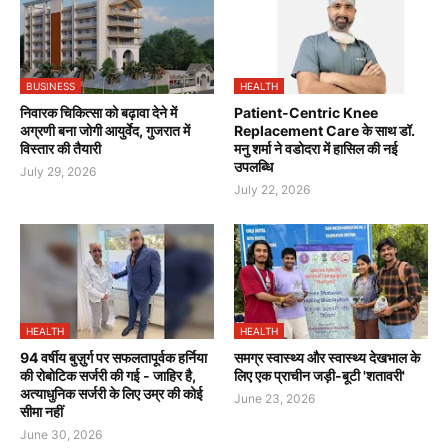
BUSINESS
HEALTH
निवारक चिकित्सा को बढ़ावा देने में
Patient-Centric Knee
अग्रणी बना जोगी आयुर्वेद, गुजरात में
Replacement Care के साथ डॉ.
विस्तार की तैयारी
मनु शर्मा ने वडोदरा में हासिल की नई
उपलब्धि
July 29, 2026
July 22, 2026
HEALTH
HEALTH
94 वर्षीय बुज़ुर्ग पर सफलतापूर्वक हर्निया
समग्र स्वास्थ्य और स्वास्थ्य देखभाल के
की रोबोटिक सर्जरी की गई - जाहिर है,
लिए एक प्राचीन जड़ी-बूटी 'शतावरी'
अत्याधुनिक सर्जरी के लिए उम्र की कोई
June 23, 2026
सीमा नहीं
June 30, 2026