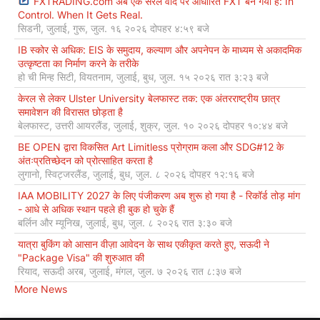
FXTRADING.com अब एक सरल वादे पर आधारित FXT बन गया है: In
Control. When It Gets Real.
सिडनी, जुलाई, गुरू, जुल. १६ २०२६ दोपहर ४:५९ बजे
IB स्कोर से अधिक: EIS के समुदाय, कल्याण और अपनेपन के माध्यम से अकादमिक
उत्कृष्टता का निर्माण करने के तरीके
हो ची मिन्ह सिटी, वियतनाम, जुलाई, बुध, जुल. १५ २०२६ रात ३:२३ बजे
केरल से लेकर Ulster University बेलफास्ट तक: एक अंतरराष्ट्रीय छात्र
समावेशन की विरासत छोड़ता है
बेलफास्ट, उत्तरी आयरलैंड, जुलाई, शुक्र, जुल. १० २०२६ दोपहर १०:४४ बजे
BE OPEN द्वारा विकसित Art Limitless प्रोग्राम कला और SDG#12 के
अंतःप्रतिच्छेदन को प्रोत्साहित करता है
लुगानो, स्विट्जरलैंड, जुलाई, बुध, जुल. ८ २०२६ दोपहर १२:१६ बजे
IAA MOBILITY 2027 के लिए पंजीकरण अब शुरू हो गया है - रिकॉर्ड तोड़ मांग
- आधे से अधिक स्थान पहले ही बुक हो चुके हैं
बर्लिन और म्यूनिख, जुलाई, बुध, जुल. ८ २०२६ रात ३:३० बजे
यात्रा बुकिंग को आसान वीज़ा आवेदन के साथ एकीकृत करते हुए, सऊदी ने
"Package Visa" की शुरुआत की
रियाद, सऊदी अरब, जुलाई, मंगल, जुल. ७ २०२६ रात ८:३७ बजे
More News