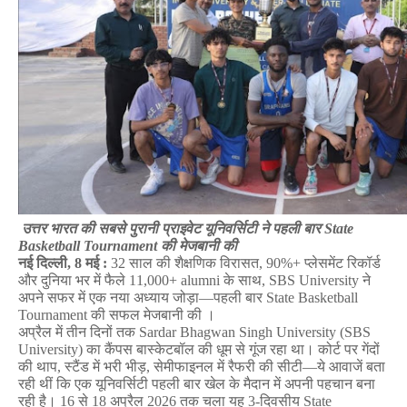
 उत्तर
भारत
की
सबसे
पुरानी
प्राइवेट
यूनिवर्सिटी
ने
पहली
बार
 State 
Basketball Tournament 
की
मेजबानी
की
नई
दिल्ली
, 8 
मई 
:
 32 
साल
की
शैक्षणिक
विरासत
, 90%+ 
प्लेसमेंट
रिकॉर्ड
और
दुनिया
भर
में
फैले
 11,000+ alumni 
के
साथ
, SBS University 
ने
अपने
सफर
में
एक
नया
अध्याय
जोड़ा
—
पहली
बार
 State Basketball 
Tournament 
की
सफल
मेजबानी
की
।
अप्रैल
में
तीन
दिनों
तक
 Sardar Bhagwan Singh University (SBS 
University) 
का
कैंपस
बास्केटबॉल
की
धूम
से
गूंज
रहा
था।
कोर्ट
पर
गेंदों
की
थाप
, 
स्टैंड
में
भरी
भीड़
, 
सेमीफाइनल
में
रैफरी
की
सीटी
—
ये
आवाजें
बता
रही
थीं
कि
एक
यूनिवर्सिटी
पहली
बार
खेल
के
मैदान
में
अपनी
पहचान
बना
रही
है।
 16 
से
 18 
अप्रैल
 2026 
तक
चला
यह
 3-
दिवसीय
 State 