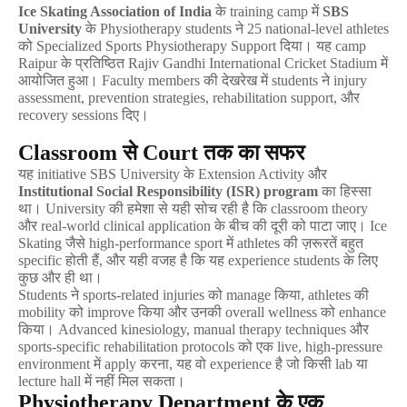
Ice Skating Association of India
के
 training camp 
में
SBS 
University
के
 Physiotherapy students 
ने
 25 national-level athletes 
को
 Specialized Sports Physiotherapy Support 
दिया।
यह
 camp 
Raipur 
के
प्रतिष्ठित
 Rajiv Gandhi International Cricket Stadium 
में
आयोजित
हुआ।
 Faculty members 
की
देखरेख
में
 students 
ने
 injury 
assessment, prevention strategies, rehabilitation support, 
और
recovery sessions 
दिए।
Classroom 
से
 Court 
तक
का
सफर
यह
 initiative SBS University 
के
 Extension Activity 
और
Institutional Social Responsibility (ISR) program
का
हिस्सा
था।
 University 
की
हमेशा
से
यही
सोच
रही
है
कि
 classroom theory 
और
 real-world clinical application 
के
बीच
की
दूरी
को
पाटा
जाए।
 Ice 
Skating 
जैसे
 high-performance sport 
में
 athletes 
की
ज़रूरतें
बहुत
specific 
होती
हैं
, 
और
यही
वजह
है
कि
यह
 experience students 
के
लिए
कुछ
और
ही
था।
Students 
ने
 sports-related injuries 
को
 manage 
किया
, athletes 
की
mobility 
को
 improve 
किया
और
उनकी
 overall wellness 
को
 enhance 
किया।
 Advanced kinesiology, manual therapy techniques 
और
sports-specific rehabilitation protocols 
को
एक
 live, high-pressure 
environment 
में
 apply 
करना
, 
यह
वो
 experience 
है
जो
किसी
 lab 
या
lecture hall 
में
नहीं
मिल
सकता।
Physiotherapy Department 
के
एक