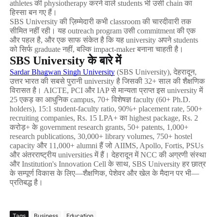
athletes 
की
 physiotherapy 
करने
वाले
 students 
भी
उसी
 chain 
का
हिस्सा
बन
गए
हैं।
SBS University 
की
ज़िम्मेदारी
कभी
 classroom 
की
चारदीवारी
तक
सीमित
नहीं
रही।
यह
 outreach program 
उसी
 commitment 
की
एक
और
पहल
है
, 
और
एक
साफ
संकेत
है
कि
यह
 university 
अपने
 students 
को
सिर्फ
 graduate 
नहीं
, 
बल्कि
 impact-maker 
बनाना
चाहती
है।
SBS University 
के
बारे
में
Sardar Bhagwan Singh University
 (SBS University), 
देहरादून
, 
उत्तर
भारत
की
सबसे
पुरानी
 university 
है
जिसकी
 32+ 
साल
की
शैक्षणिक
विरासत
है।
 AICTE, PCI 
और
 IAP 
से
मान्यता
प्राप्त
इस
 university 
में
25 
एकड़
का
आधुनिक
 campus, 70+ 
विशेषज्ञ
 faculty (60+ Ph.D. 
holders), 15:1 student-faculty ratio, 90%+ placement rate, 500+ 
recruiting companies, Rs. 15 LPA+ 
का
 highest package, Rs. 2 
करोड़
+ 
के
 government research grants, 50+ patents, 1,000+ 
research publications, 30,000+ library volumes, 750+ hostel 
capacity 
और
 11,000+ alumni 
हैं
जो
 AIIMS, Apollo, Fortis, PSUs 
और
अंतरराष्ट्रीय
 universities 
में
हैं।
देहरादून
में
 NCC 
की
अग्रणी
संस्था
और
 Institution's Innovation Cell 
के
साथ
, SBS University 
हर
छात्र
के
सम्पूर्ण
विकास
के
लिए
—
शैक्षणिक
, 
पेशेवर
और
खेल
के
मैदान
पर
भी
—
प्रतिबद्ध
है।
Tags
Business
Education