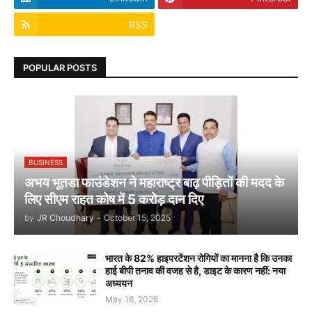
RSS
POPULAR POSTS
BUSINESS
अभय भूतडा फाउंडेशन ने महाराष्ट्र बाढ़ पीड़ितों की मदद के
लिए सीएम राहत कोष में 5 करोड़ दान दिए
by
JR Choudhary
-
October 15, 2025
भारत के 82% हाइपरटेंशन रोगियों का मानना है कि उनका
हाई बीपी तनाव की वजह से है, डाइट के कारण नहीं: नया
अध्ययन
May 18, 2026