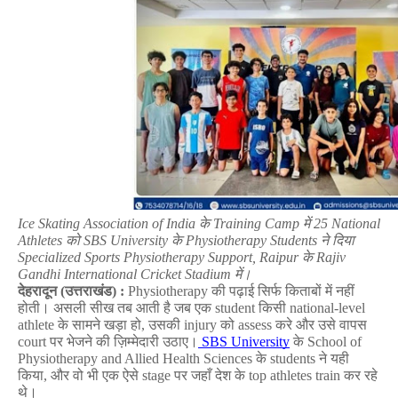
Ice Skating Association of India 
के
 Training Camp 
में
 25 National 
Athletes 
को
 SBS University 
के
 Physiotherapy Students 
ने
दिया
Specialized Sports Physiotherapy Support, Raipur 
के
 Rajiv 
Gandhi International Cricket Stadium 
में।
देहरादून
 (
उत्तराखंड
) 
: 
Physiotherapy 
की
पढ़ाई
सिर्फ
किताबों
में
नहीं
होती।
असली
सीख
तब
आती
है
जब
एक
 student 
किसी
 national-level 
athlete 
के
सामने
खड़ा
हो
, 
उसकी
 injury 
को
 assess 
करे
और
उसे
वापस
court 
पर
भेजने
की
ज़िम्मेदारी
उठाए।
 SBS University
के
 School of 
Physiotherapy and Allied Health Sciences 
के
 students 
ने
यही
किया
, 
और
वो
भी
एक
ऐसे
 stage 
पर
जहाँ
देश
के
 top athletes train 
कर
रहे
थे।