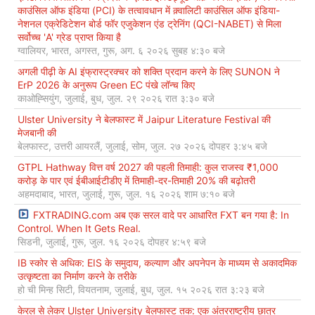
काउंसिल ऑफ इंडिया (PCI) के तत्वावधान में क़्वालिटी काउंसिल ऑफ इंडिया-
नेशनल एक्रेडिटेशन बोर्ड फॉर एजुकेशन एंड ट्रेनिंग (QCI-NABET) से मिला
सर्वोच्च 'A' ग्रेड प्राप्त किया है
ग्वालियर, भारत, अगस्त, गुरू, अग. ६ २०२६ सुबह ४:३० बजे
अगली पीढ़ी के AI इंफ्रास्ट्रक्चर को शक्ति प्रदान करने के लिए SUNON ने
ErP 2026 के अनुरूप Green EC पंखे लॉन्च किए
काओह्सियुंग, जुलाई, बुध, जुल. २९ २०२६ रात ३:३० बजे
Ulster University ने बेलफास्ट में Jaipur Literature Festival की
मेजबानी की
बेलफास्ट, उत्तरी आयरलैं, जुलाई, सोम, जुल. २७ २०२६ दोपहर ३:४५ बजे
GTPL Hathway वित्त वर्ष 2027 की पहली तिमाही: कुल राजस्व ₹1,000
करोड़ के पार एवं ईबीआईटीडीए में तिमाही-दर-तिमाही 20% की बढ़ोतरी
अहमदाबाद, भारत, जुलाई, गुरू, जुल. १६ २०२६ शाम ७:१० बजे
FXTRADING.com अब एक सरल वादे पर आधारित FXT बन गया है: In
Control. When It Gets Real.
सिडनी, जुलाई, गुरू, जुल. १६ २०२६ दोपहर ४:५९ बजे
IB स्कोर से अधिक: EIS के समुदाय, कल्याण और अपनेपन के माध्यम से अकादमिक
उत्कृष्टता का निर्माण करने के तरीके
हो ची मिन्ह सिटी, वियतनाम, जुलाई, बुध, जुल. १५ २०२६ रात ३:२३ बजे
केरल से लेकर Ulster University बेलफास्ट तक: एक अंतरराष्ट्रीय छात्र