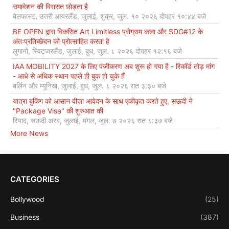
समावेशन की विरासत छोड़ता है
बेलफास्ट, उत्तरी आयरलैंड, जुलाई, शुक्र, जुल. १० २०२६ दोपहर १०:४४ बजे
BE OPEN द्वारा विकसित Art Limitless प्रोग्राम कला और SDG#12 के
अंतःप्रतिच्छेदन को प्रोत्साहित करता है
लुगानो, स्विट्जरलैंड, जुलाई, बुध, जुल. ८ २०२६ दोपहर १२:१६ बजे
IAA MOBILITY 2027 के लिए पंजीकरण अब शुरू हो गया है - रिकॉर्ड तोड़ मांग
- आधे से अधिक स्थान पहले ही बुक हो चुके हैं
बर्लिन और म्यूनिख, जुलाई, बुध, जुल. ८ २०२६ रात ३:३० बजे
यात्रा बुकिंग को आसान वीज़ा आवेदन के साथ एकीकृत करते हुए, सऊदी ने
"Package Visa" की शुरुआत की
रियाद, सऊदी अरब, जुलाई, मंगल, जुल. ७ २०२६ रात ८:३७ बजे
More News
CATEGORIES
Bollywood
(25)
Business
(387)