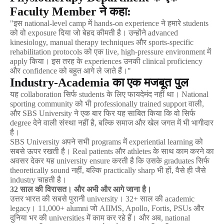
Faculty Member 
ने
कहा
:
"
इस
 national-level camp 
में
 hands-on experience 
ने
हमारे
 students 
को
वो
 exposure 
दिया
जो
बेहद
कीमती
है।
उन्होंने
 advanced 
kinesiology, manual therapy techniques 
और
 sports-specific 
rehabilitation protocols 
को
एक
 live, high-pressure environment 
में
apply 
किया।
इस
तरह
के
 experiences 
उनकी
 clinical proficiency 
और
 confidence 
को
बहुत
आगे
ले
जाते
हैं।
"
Industry-Academia 
का
एक
मजबूत
पुल
यह
 collaboration 
सिर्फ
 students 
के
लिए
फायदेमंद
नहीं
था।
 National 
sporting community 
को
भी
 professionally trained support 
वाली
, 
और
 SBS University 
ने
एक
बार
फिर
यह
साबित
किया
कि
वो
सिर्फ
degree 
देने
वाली
संस्था
नहीं
है
, 
बल्कि
समाज
और
खेल
जगत
में
भी
भागीदार
है।
SBS University 
अपने
सभी
 programs 
में
 experiential learning 
को
सबसे
ऊपर
रखती
है।
 Real patients 
और
 athletes 
के
साथ
काम
करने
का
अवसर
देकर
यह
 university ensure 
करती
है
कि
उसके
 graduates 
सिर्फ
theoretically sound 
नहीं
, 
बल्कि
 practically sharp 
भी
हों
, 
वैसे
ही
जैसे
industry 
चाहती
है।
32 
साल
की
विरासत।
और
अभी
और
आगे
जाना
है।
उत्तर
भारत
की
सबसे
पुरानी
 university
।
 32+ 
साल
की
 academic 
legacy
।
 11,000+ alumni 
जो
 AIIMS, Apollo, Fortis, PSUs 
और
दुनिया
भर
की
 universities 
में
काम
कर
रहे
हैं।
और
अब
, national 