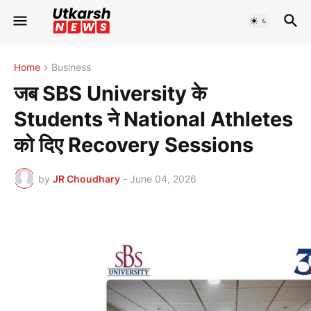
Home
Business
जब SBS University के
Students ने National Athletes
को दिए Recovery Sessions
by
JR Choudhary
-
June 04, 2026