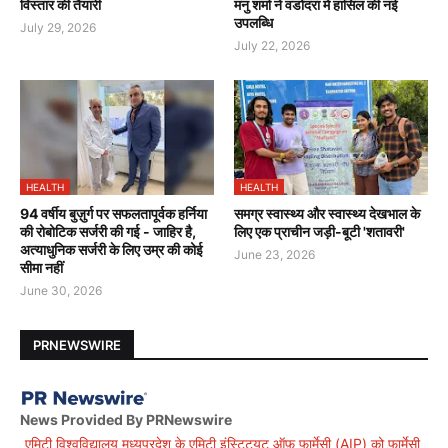
विस्तार की तैयारी
मनु शर्मा ने वडोदरा में हासिल की नई
उपलब्धि
July 29, 2026
July 22, 2026
HEALTH
HEALTH
94 वर्षीय बुज़ुर्ग पर सफलतापूर्वक हर्निया
समग्र स्वास्थ्य और स्वास्थ्य देखभाल के
की रोबोटिक सर्जरी की गई - जाहिर है,
लिए एक प्राचीन जड़ी-बूटी 'शतावरी'
अत्याधुनिक सर्जरी के लिए उम्र की कोई
June 23, 2026
सीमा नहीं
June 30, 2026
PRNEWSWIRE
News Provided By PRNewswire
एमिटी विश्वविद्यालय मध्यप्रदेश के एमिटी इंस्टिट्यूट ऑफ़ फार्मेसी (AIP) को फार्मेसी