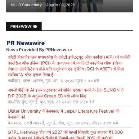
by
JR Choudhary
-
August 06, 2026
PRNEWSWIRE
News Provided By PRNewswire
एमिटी विश्वविद्यालय मध्यप्रदेश के एमिटी इंस्टिट्यूट ऑफ़ फार्मेसी (AIP) को फार्मेसी
काउंसिल ऑफ इंडिया (PCI) के तत्वावधान में क़्वालिटी काउंसिल ऑफ इंडिया-
नेशनल एक्रेडिटेशन बोर्ड फॉर एजुकेशन एंड ट्रेनिंग (QCI-NABET) से मिला
सर्वोच्च 'A' ग्रेड प्राप्त किया है
ग्वालियर, भारत, अगस्त, गुरू, अग. ६ २०२६ सुबह ४:३० बजे
अगली पीढ़ी के AI इंफ्रास्ट्रक्चर को शक्ति प्रदान करने के लिए SUNON ने
ErP 2026 के अनुरूप Green EC पंखे लॉन्च किए
काओह्सियुंग, जुलाई, बुध, जुल. २९ २०२६ रात ३:३० बजे
Ulster University ने बेलफास्ट में Jaipur Literature Festival की
मेजबानी की
बेलफास्ट, उत्तरी आयरलैं, जुलाई, सोम, जुल. २७ २०२६ दोपहर ३:४५ बजे
GTPL Hathway वित्त वर्ष 2027 की पहली तिमाही: कुल राजस्व ₹1,000
करोड़ के पार एवं ईबीआईटीडीए में तिमाही-दर-तिमाही 20% की बढ़ोतरी