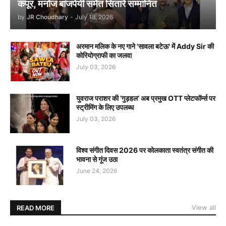
कपूर, मनोज बाजपेयी समेत सितारे सम्मानित
by
JR Choudhary
-
July 18, 2026
अरमान मलिक के नए गाने 'सावला बटेऊ' में Addy Sir की
कोरियोग्राफी का जलवा
July 03, 2026
युवराज पराशर की ‘गुड़हल’ अब प्रमुख OTT प्लेटफॉर्म्स पर
स्ट्रीमिंग के लिए उपलब्ध
July 03, 2026
विश्व संगीत दिवस 2026 पर कोलकाता स्वतंत्र संगीत की
भावना से गूंज उठा
June 24, 2026
View all
READ MORE