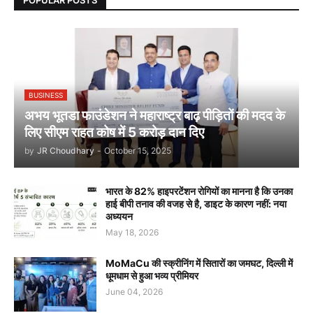
BUSINESS
अभय भूतडा फाउंडेशन ने महाराष्ट्र बाढ़ पीड़ितों की मदद के
लिए सीएम राहत कोष में 5 करोड़ दान दिए
by
JR Choudhary
-
October 15, 2025
भारत के 82% हाइपरटेंशन रोगियों का मानना है कि उनका
हाई बीपी तनाव की वजह से है, डाइट के कारण नहीं: नया
अध्ययन
May 18, 2026
MoMaCu की स्क्रीनिंग में सितारों का जमघट, दिल्ली में
धूमधाम से हुआ भव्य प्रीमियर
June 04, 2026