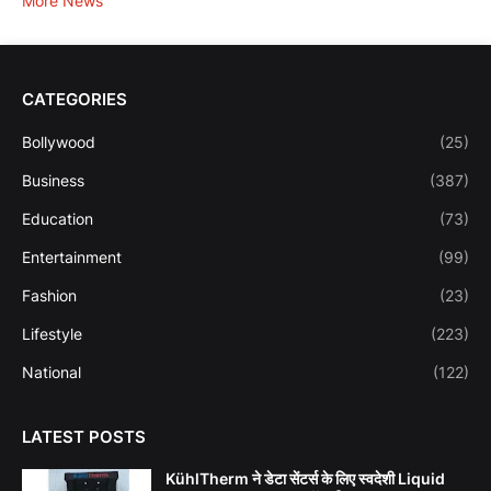
More News
CATEGORIES
Bollywood
(25)
Business
(387)
Education
(73)
Entertainment
(99)
Fashion
(23)
Lifestyle
(223)
National
(122)
LATEST POSTS
KühlTherm ने डेटा सेंटर्स के लिए स्वदेशी Liquid