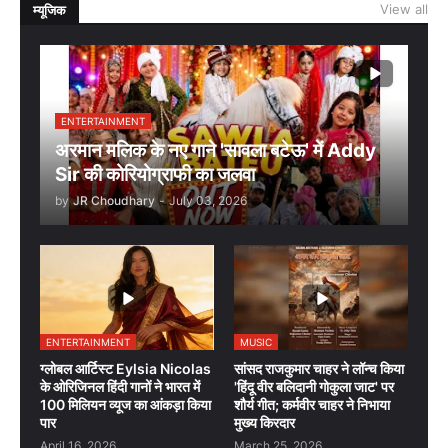
View all
म्यूजिक
ENTERTAINMENT
अरमान मलिक के नए गाने 'सावला बटेऊ' में Addy
Sir की कोरियोग्राफी का जलवा
by
JR Choudhary
-
July 03, 2026
ENTERTAINMENT
MUSIC
ग्लोबल आर्टिस्ट Eylsia Nicolas
सांसद राजकुमार चाहर ने लॉन्च किया
के ओरिजिनल हिंदी गानों ने भारत में
'हिंदू वीर बलिदानी गोकुला जाट' पर
100 मिलियन व्यूज का आंकड़ा किया
शौर्य गीत; कर्मवीर चाहर ने निभाया
पार
मुख्य किरदार
April 16, 2026
March 25, 2026