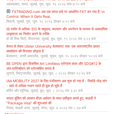
अहमदाबाद, भारत, जुलाई, गुरू, जुल. १६ २०२६ शाम ७:१० बजे
FXTRADING.com अब एक सरल वादे पर आधारित FXT बन गया है: In
Control. When It Gets Real.
सिडनी, जुलाई, गुरू, जुल. १६ २०२६ दोपहर ४:५९ बजे
IB स्कोर से अधिक: EIS के समुदाय, कल्याण और अपनेपन के माध्यम से अकादमिक
उत्कृष्टता का निर्माण करने के तरीके
हो ची मिन्ह सिटी, वियतनाम, जुलाई, बुध, जुल. १५ २०२६ रात ३:२३ बजे
केरल से लेकर Ulster University बेलफास्ट तक: एक अंतरराष्ट्रीय छात्र
समावेशन की विरासत छोड़ता है
बेलफास्ट, उत्तरी आयरलैंड, जुलाई, शुक्र, जुल. १० २०२६ दोपहर १०:४४ बजे
BE OPEN द्वारा विकसित Art Limitless प्रोग्राम कला और SDG#12 के
अंतःप्रतिच्छेदन को प्रोत्साहित करता है
लुगानो, स्विट्जरलैंड, जुलाई, बुध, जुल. ८ २०२६ दोपहर १२:१६ बजे
IAA MOBILITY 2027 के लिए पंजीकरण अब शुरू हो गया है - रिकॉर्ड तोड़ मांग
- आधे से अधिक स्थान पहले ही बुक हो चुके हैं
बर्लिन और म्यूनिख, जुलाई, बुध, जुल. ८ २०२६ रात ३:३० बजे
यात्रा बुकिंग को आसान वीज़ा आवेदन के साथ एकीकृत करते हुए, सऊदी ने
"Package Visa" की शुरुआत की
रियाद, सऊदी अरब, जुलाई, मंगल, जुल. ७ २०२६ रात ८:३७ बजे