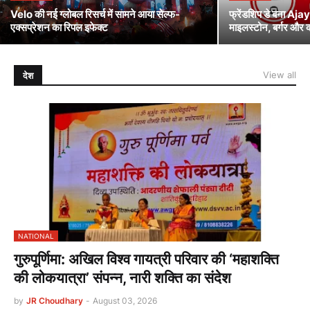
Velo की नई ग्लोबल रिसर्च में सामने आया सेल्फ-
फ्रेंडशिप डे बना Ajay
एक्सप्रेशन का रिपल इफेक्ट
माइलस्टोन, बर्गर और कोल
View all
देश
NATIONAL
गुरुपूर्णिमा: अखिल विश्व गायत्री परिवार की ‘महाशक्ति
की लोकयात्रा’ संपन्न, नारी शक्ति का संदेश
by
JR Choudhary
-
August 03, 2026