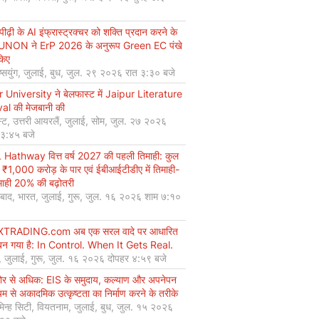
ीढ़ी के AI इंफ्रास्ट्रक्चर को शक्ति प्रदान करने के
UNON ने ErP 2026 के अनुरूप Green EC पंखे
किए
ियुंग, जुलाई, बुध, जुल. २९ २०२६ रात ३:३० बजे
r University ने बेलफास्ट में Jaipur Literature
val की मेजबानी की
्ट, उत्तरी आयरलैं, जुलाई, सोम, जुल. २७ २०२६
 ३:४५ बजे
Hathway वित्त वर्ष 2027 की पहली तिमाही: कुल
 ₹1,000 करोड़ के पार एवं ईबीआईटीडीए में तिमाही-
माही 20% की बढ़ोतरी
बाद, भारत, जुलाई, गुरू, जुल. १६ २०२६ शाम ७:१०
XTRADING.com अब एक सरल वादे पर आधारित
न गया है: In Control. When It Gets Real.
, जुलाई, गुरू, जुल. १६ २०२६ दोपहर ४:५९ बजे
कोर से अधिक: EIS के समुदाय, कल्याण और अपनेपन
्यम से अकादमिक उत्कृष्टता का निर्माण करने के तरीके
मिन्ह सिटी, वियतनाम, जुलाई, बुध, जुल. १५ २०२६