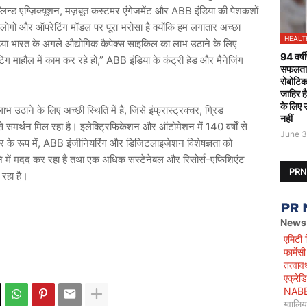
लिन्ड
एग्ज़िक्यूशन
,
मज़बूत
कस्टमर
एंगेजमेंट
और
ABB
इंडिया
की
पेशकशों
लोगों
और
ऑपरेटिंग
मॉडल
पर
पूरा
भरोसा
है
क्योंकि
हम
लगातार
अच्छा
HEALT
िया
भारत
के
अगले
औद्योगिक
कैपेक्स
साइकिल
का
लाभ
उठाने
के
लिए
94 वर्षी
िंग
माहौल
में
काम
कर
रहे
हों
,” ABB
इंडिया
के
कंट्री
हेड
और
मैनेजिंग
सफलतापू
रोबोटिक
जाहिर ह
के लिए 
लाभ
उठाने
के
लिए
अच्छी
स्थिति
में
है
,
जिसे
इंफ्रास्ट्रक्चर
,
ग्रिड
नहीं
े
समर्थन
मिल
रहा
है।
इलेक्ट्रिफिकेशन
और
ऑटोमेशन
में
140
वर्षों
से
June 3
र
के
रूप
में
, ABB
इंजीनियरिंग
और
डिजिटलाइज़ेशन
विशेषज्ञता
को
े
में
मदद
कर
रहा
है
तथा
एक
अधिक
सस्टेनेबल
और
रिसोर्स
-
एफिशिएंट
PR
रहा
है।
News
एमिटी 
फार्मे
तत्वाव
एक्रेड
NABET)
ग्वालि