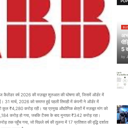
POP
BU
अभय
पीड
5 क
by
ज
कैलेंडर
वर्ष
2026
की
मज़बूत
शुरुआत
की
घोषणा
की
,
जिसमें
ऑर्डर
में
ई।
31
मार्च
, 2026
को
समाप्त
हुई
पहली
तिमाही
में
कंपनी
ने
ऑर्डर
में
ो
कुल
₹4,280
करोड़
रही।
यह
प्रमुख
औद्योगिक
क्षेत्रों
में
मज़बूत
मांग
को
,184
करोड़
हो
गया
,
जबकि
टैक्स
के
बाद
मुनाफ़ा
₹342
करोड़
रहा।
रोड़
तक
पहुँच
गया
,
जो
पिछले
वर्ष
की
तुलना
में
17
प्रतिशत
की
वृद्धि
दर्शाता