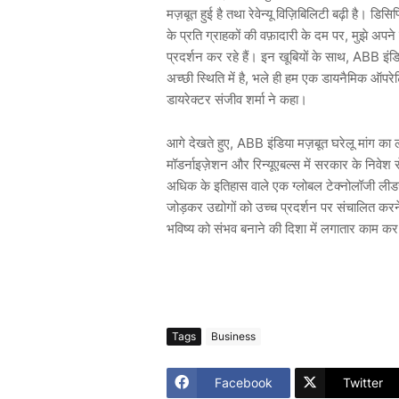
मज़बूत
हुई
है
तथा
रेवेन्यू
विज़िबिलिटी
बढ़ी
है।
डिसिप्
के
प्रति
ग्राहकों
की
वफ़ादारी
के
दम
पर
,
मुझे
अपने
प्रदर्शन
कर
रहे
हैं।
इन
खूबियों
के
साथ
, ABB
इंड
अच्छी
स्थिति
में
है
,
भले
ही
हम
एक
डायनैमिक
ऑपरेट
डायरेक्टर
संजीव
शर्मा
ने
कहा।
आगे
देखते
हुए
, ABB
इंडिया
मज़बूत
घरेलू
मांग
का
मॉडर्नाइज़ेशन
और
रिन्यूएबल्स
में
सरकार
के
निवेश
स
अधिक
के
इतिहास
वाले
एक
ग्लोबल
टेक्नोलॉजी
लीड
जोड़कर
उद्योगों
को
उच्च
प्रदर्शन
पर
संचालित
करन
भविष्य
को
संभव
बनाने
की
दिशा
में
लगातार
काम
कर
Tags
Business
Facebook
Twitter