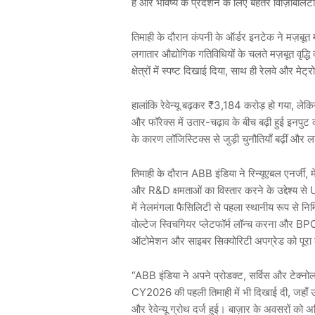
है
और
भविष्य
के
प्रदर्शन
के
लिए
बेहतर
विज़िबिलिटी
तिमाही
के
दौरान
कंपनी
के
ऑर्डर
इनटेक
ने
मज़बूत
लगातार
औद्योगिक
गतिविधियों
के
चलते
मज़बूत
वृद्धि
क्षेत्रों
में
स्पष्ट
दिखाई
दिया
,
साथ
ही
रेलवे
और
मेट्रो
हालांकि
रेवेन्यू
बढ़कर
₹3,184
करोड़
हो
गया
,
लेक
और
फॉरेक्स
में
उतार
-
चढ़ाव
के
बीच
बढ़ी
हुई
इनपुट
के
कारण
लॉजिस्टिक्स
से
जुड़ी
चुनौतियाँ
बढ़ीं
और
ल
तिमाही
के
दौरान
ABB
इंडिया
ने
रिन्यूएबल
एनर्जी
,
म
और
R&D
क्षमताओं
का
विस्तार
करने
के
उद्देश्य
से
U
में
नेलमंगला
फैसिलिटी
से
पहला
स्थानीय
रूप
से
निर्
वोल्टेज
स्विचगियर
प्लेटफॉर्म
लॉन्च
करना
और
BP
ऑटोमेशन
और
साइबर
सिक्योरिटी
अपग्रेड
को
पूरा
“ABB
इंडिया
ने
अपने
प्रोडक्ट
,
सर्विस
और
टेक्नो
CY2026
की
पहली
तिमाही
में
भी
दिखाई
दी
,
जहाँ
और
रेवेन्यू
ग्रोथ
दर्ज
हुई।
बाज़ार
के
अवसरों
को
अ