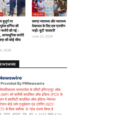
H
HEALTH
य बुज़ुर्ग पर
समग्र स्वास्थ्य और स्वास्थ्य
र्वक हर्निया की
देखभाल के लिए एक प्राचीन
 सर्जरी की गई -
जड़ी-बूटी 'शतावरी'
ै, अत्याधुनिक सर्जरी
June 23, 2026
उम्र की कोई सीमा
0, 2026
NEWSWIRE
 Provided By PRNewswire
विश्वविद्यालय मध्यप्रदेश के एमिटी इंस्टिट्यूट ऑफ़
सी (AIP) को फार्मेसी काउंसिल ऑफ इंडिया (PCI) के
धान में क़्वालिटी काउंसिल ऑफ इंडिया-नेशनल
िटेशन बोर्ड फॉर एजुकेशन एंड ट्रेनिंग (QCI-
 से मिला सर्वोच्च 'A' ग्रेड प्राप्त किया है
यर, भारत, अगस्त, गुरू, अग. ६ २०२६ सुबह ४:३०