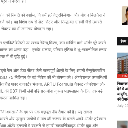
प्रदान
करता
है।
मांग
की
स्थिति
को
दर्शाया
,
जिसमें
इलेक्ट्रिफिकेशन
और
मोशन
बिज़नेस
ने
दर्ज
की।
यह
विशेष
रूप
से
डेटा
सेंटर
और
रिन्यूएबल
एनर्जी
जैसे
उभरते
सेक्टर
का
भी
लगातार
योगदान
रहा।
हेल्थ
िन
प्रॉफिटेबिलिटी
पर
खराब
रेवेन्यू
मिक्स
,
कम
मार्जिन
वाले
ऑर्डर
पूरे
करने
कॉस्ट
का
असर
पड़ा।
इसके
अलावा
,
पश्चिम
एशिया
में
भू
-
राजनीतिक
तनाव
ागत
में
भी
वृद्धि
हुई।
ेट्रो
रेल
और
डेटा
सेंटर
जैसे
महत्वपूर्ण
क्षेत्रों
के
लिए
अपनी
मैन्युफैक्चरिंग
BUSIN
SD 75
मिलियन
के
बड़े
निवेश
की
भी
घोषणा
की।
ऑपरेशनल
उपलब्धियों
निवारक 
मित
विंड
पावर
कनवर्टर
भेजना
, ARTU Formula
नेक्स्ट
-
जेनरेशन
लो
-
देने में
CL
की
937
किमी
लंबी
वडिनार
-
बीना
क्रूड
पाइपलाइन
के
लिए
एक
बड़े
आयुर्वेद
करना
शामिल
रहा।
की तैया
July 2
लॉजी
क्षमताओं
के
दम
पर
एक
मज़बूत
नींव
तैयार
की
है।
यह
ताकत
उभरते
और
प्रमुख
उद्योगों
में
मांग
की
रफ़्तार
के
चलते
अच्छे
ऑर्डर
ट्रैक्शन
धिक
ऑर्डर
इनफ्लो
में
बदलने
से
हमारी
डायवर्सिफाइड
ऑर्डर
बुक
और