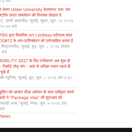
:२३ बजे
से लेकर Ulster University बेलफास्ट तक: एक
ष्ट्रीय छात्र समावेशन की विरासत छोड़ता है
्ट, उत्तरी आयरलैंड, जुलाई, शुक्र, जुल. १० २०२६
 १०:४४ बजे
EN द्वारा विकसित Art Limitless प्रोग्राम कला
#12 के अंतःप्रतिच्छेदन को प्रोत्साहित करता है
, स्विट्जरलैंड, जुलाई, बुध, जुल. ८ २०२६ दोपहर
 बजे
OBILITY 2027 के लिए पंजीकरण अब शुरू हो
 - रिकॉर्ड तोड़ मांग - आधे से अधिक स्थान पहले ही
चुके हैं
 और म्यूनिख, जुलाई, बुध, जुल. ८ २०२६ रात ३:३०
 बुकिंग को आसान वीज़ा आवेदन के साथ एकीकृत करते
सऊदी ने "Package Visa" की शुरुआत की
, सऊदी अरब, जुलाई, मंगल, जुल. ७ २०२६ रात
बजे
 News