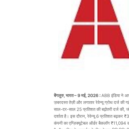
बेंगलुरु
,
भारत
– 9
मई
, 2026 :
ABB
इंडिया
ने
आ
ज़बरदस्त
तेज़ी
और
लगातार
रेवेन्यू
ग्रोथ
दर्ज
की
ग
साल
-
दर
-
साल
25
प्रतिशत
की
बढ़ोतरी
दर्ज
की
,
ज
दर्शाता
है।
इस
दौरान
,
रेवेन्यू
6
प्रतिशत
बढ़कर
₹3
कंपनी
का
एग्ज़िक्यूटेबल
ऑर्डर
बैकलॉग
₹11,094
क