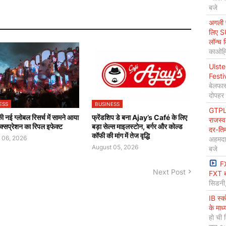
बजे
अगली प
लिए S
लॉन्च 
काओह्स
Ulste
Festi
बेलफास
दोपहर
ESS
BUSINESS
GTPL 
 नई ग्लोबल रिसर्च में सामने आया
फ्रेंडशिप डे बना Ajay’s Café के लिए
राजस्व
क्सप्रेशन का रिपल इफेक्ट
बड़ा सेल्स माइलस्टोन, बर्गर और कोल्ड
दर-ति
कॉफी की मांग में तेज वृद्धि
 06, 2026
अहमदा
August 05, 2026
बजे
F
Next Post
FXT ब
सिडनी
IB स्
के माध
हो ची 