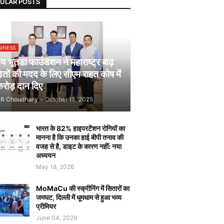
ULAR POSTS
SINESS
 भूतडा फाउंडेशन ने महाराष्ट्र बाढ़
़ितों की मदद के लिए सीएम राहत कोष में
रोड़ दान दिए
JR Choudhary
-
October 15, 2025
भारत के 82% हाइपरटेंशन रोगियों का
मानना है कि उनका हाई बीपी तनाव की
वजह से है, डाइट के कारण नहीं: नया
अध्ययन
May 18, 2026
MoMaCu की स्क्रीनिंग में सितारों का
जमघट, दिल्ली में धूमधाम से हुआ भव्य
प्रीमियर
June 04, 2026