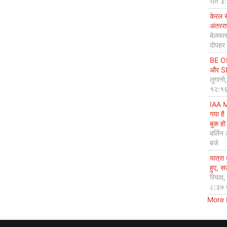
रात ३
केरल 
अंतररा
बेलफास
दोपहर
BE OP
और SDG
लुगानो
१२:१६
IAA M
गया है
बुक हो 
बर्लिन
बजे
यात्रा
हुए, 
रियाद
८:३७ 
More