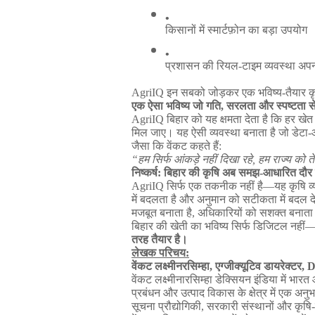
किसानों
में
स्मार्टफ़ोन
का
बड़ा
उपयोग
प्रशासन
की
रियल
-
टाइम
व्यवस्था
अपन
AgriIQ
इन
सबको
जोड़कर
एक
भविष्य
-
तैयार
क
एक
ऐसा
भविष्य
जो
गति
,
सरलता
और
स्पष्टता
स
AgriIQ
बिहार
को
यह
क्षमता
देता
है
कि
हर
खेत
मिल
जाए।
यह
ऐसी
व्यवस्था
बनाता
है
जो
डेटा
-
जैसा
कि
वेंकट
कहते
हैं
:
“
हम
सिर्फ
आंकड़े
नहीं
दिखा
रहे
,
हम
राज्य
को
ते
निष्कर्ष
:
बिहार
की
कृषि
अब
समझ
-
आधारित
दौर
AgriIQ
सिर्फ
एक
तकनीक
नहीं
है
—
यह
कृषि
व
में
बदलता
है
और
अनुमान
को
सटीकता
में
बदल
द
मजबूत
बनाता
है
,
अधिकारियों
को
सशक्त
बनाता
बिहार
की
खेती
का
भविष्य
सिर्फ
डिजिटल
नहीं
तरह
तैयार
है।
लेखक
परिचय
:
वेंकट
लक्ष्मीनरसिम्हा
,
एग्जीक्यूटिव
डायरेक्टर
, 
वेंकट
लक्ष्मीनारसिम्हा
डेक्सियन
इंडिया
में
भारत
प्रबंधन
और
उत्पाद
विकास
के
क्षेत्र
में
एक
अनुभ
सूचना
प्रौद्योगिकी
,
सरकारी
संस्थानों
और
कृषि
-