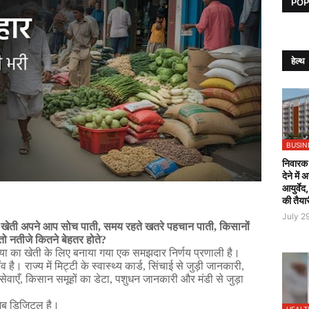
POP
हेल्थ
BUSIN
निवारक 
देने में
आयुर्वेद
की तैया
July 2
खेती
अपने
आप
सोच
पाती
,
समय
रहते
खतरे
पहचान
पाती
,
किसानों
तो
नतीजे
कितने
बेहतर
होते
?
या
का
खेती
के
लिए
बनाया
गया
एक
समझदार
निर्णय
प्रणाली
है।
ंव
है।
राज्य
में
मिट्टी
के
स्वास्थ्य
कार्ड
,
सिंचाई
से
जुड़ी
जानकारी
,
सेवाएँ
,
किसान
समूहों
का
डेटा
,
पशुधन
जानकारी
और
मंडी
से
जुड़ा
अब
डिजिटल
है।