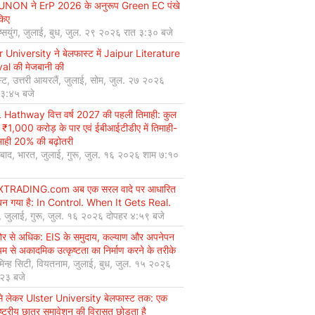
UNON ने ErP 2026 के अनुरूप Green EC पंखे
किए
ियुंग, जुलाई, बुध, जुल. २९ २०२६ रात ३:३० बजे
r University ने बेलफास्ट में Jaipur Literature
val की मेजबानी की
्ट, उत्तरी आयरलैं, जुलाई, सोम, जुल. २७ २०२६
 ३:४५ बजे
Hathway वित्त वर्ष 2027 की पहली तिमाही: कुल
 ₹1,000 करोड़ के पार एवं ईबीआईटीडीए में तिमाही-
माही 20% की बढ़ोतरी
बाद, भारत, जुलाई, गुरू, जुल. १६ २०२६ शाम ७:१०
XTRADING.com अब एक सरल वादे पर आधारित
न गया है: In Control. When It Gets Real.
, जुलाई, गुरू, जुल. १६ २०२६ दोपहर ४:५९ बजे
कोर से अधिक: EIS के समुदाय, कल्याण और अपनेपन
्यम से अकादमिक उत्कृष्टता का निर्माण करने के तरीके
मिन्ह सिटी, वियतनाम, जुलाई, बुध, जुल. १५ २०२६
:२३ बजे
से लेकर Ulster University बेलफास्ट तक: एक
ष्ट्रीय छात्र समावेशन की विरासत छोड़ता है