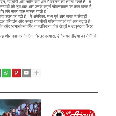
सरल
,
उपयोगी
और
नवीन
समाधान
में
बदलने
की
क्षमता
रखते
हैं।
वे
उत्पादों
की
शुरुआत
और
उनके
संपूर्ण
जीवनचक्र
पर
काम
करते
हैं
,
और
लंबे
समय
तक
सफल
रहती
हैं।
्विक
स्तर
पर
बढ़ी
हैं।
वे
अमेरिका
,
मध्य
पूर्व
और
भारत
में
सैकड़ों
िटल
परिवर्तन
और
उन्नत
तकनीकी
परियोजनाओं
को
आगे
बढ़ाते
हैं।
िंग
और
आभासी
/
संवर्धित
वास्तविकता
जैसे
क्षेत्रों
में
उत्कृष्टता
केंद्र
मझ
और
नवाचार
के
लिए
निरंतर
प्रयास
,
डेक्सियन
इंडिया
को
तेज़ी
से
।