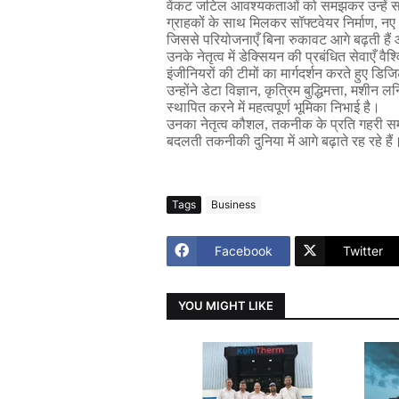
वेंकट
जटिल
आवश्यकताओं
को
समझकर
उन्हें
ग्राहकों
के
साथ
मिलकर
सॉफ्टवेयर
निर्माण
,
नए
जिससे
परियोजनाएँ
बिना
रुकावट
आगे
बढ़ती
हैं
उनके
नेतृत्व
में
डेक्सियन
की
प्रबंधित
सेवाएँ
वैश
इंजीनियरों
की
टीमों
का
मार्गदर्शन
करते
हुए
डिज
उन्होंने
डेटा
विज्ञान
,
कृत्रिम
बुद्धिमत्ता
,
मशीन
लर्न
स्थापित
करने
में
महत्वपूर्ण
भूमिका
निभाई
है।
उनका
नेतृत्व
कौशल
,
तकनीक
के
प्रति
गहरी
स
बदलती
तकनीकी
दुनिया
में
आगे
बढ़ाते
रह
रहे
हैं
Tags
Business
Facebook
Twitter
YOU MIGHT LIKE