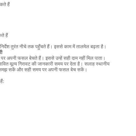
कते
हैं
ते
हैं
निर्देश
तुरंत
नीचे
तक
पहुँचते
हैं।
इससे
काम
में
तालमेल
बढ़ता
है।
री
पर
अपनी
फसल
बेचते
हैं।
इससे
उन्हें
सही
दाम
नहीं
मिल
पाता।
भावित
मूल्य
गिरावट
की
जानकारी
समय
पर
देता
है।
सलाह
स्थानीय
समझ
सकें
और
सही
समय
पर
अपनी
फसल
बेच
सकें।
हैं
: