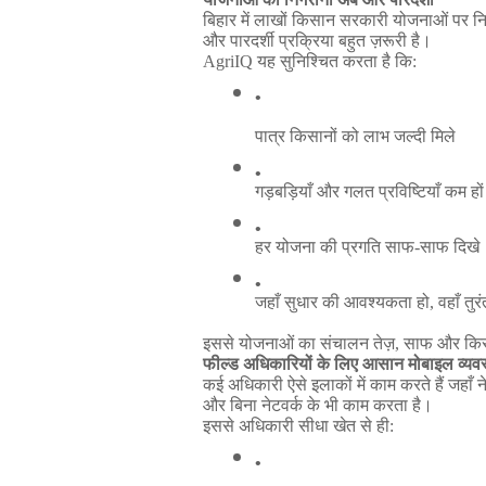
बिहार
में
लाखों
किसान
सरकारी
योजनाओं
पर
नि
और
पारदर्शी
प्रक्रिया
बहुत
ज़रूरी
है।
AgriIQ
यह
सुनिश्चित
करता
है
कि
:
पात्र
किसानों
को
लाभ
जल्दी
मिले
गड़बड़ियाँ
और
गलत
प्रविष्टियाँ
कम
हों
हर
योजना
की
प्रगति
साफ
-
साफ
दिखे
जहाँ
सुधार
की
आवश्यकता
हो
, 
वहाँ
तुरं
इससे
योजनाओं
का
संचालन
तेज़
,
साफ
और
कि
फील्ड
अधिकारियों
के
लिए
आसान
मोबाइल
व्यव
कई
अधिकारी
ऐसे
इलाकों
में
काम
करते
हैं
जहाँ
न
और
बिना
नेटवर्क
के
भी
काम
करता
है।
इससे
अधिकारी
सीधा
खेत
से
ही
: