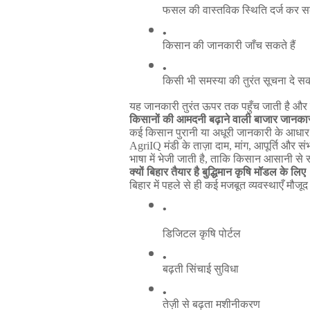
फसल
की
वास्तविक
स्थिति
दर्ज
कर
स
किसान
की
जानकारी
जाँच
सकते
हैं
किसी
भी
समस्या
की
तुरंत
सूचना
दे
सक
यह
जानकारी
तुरंत
ऊपर
तक
पहुँच
जाती
है
और
किसानों
की
आमदनी
बढ़ाने
वाली
बाजार
जानका
कई
किसान
पुरानी
या
अधूरी
जानकारी
के
आधार
AgriIQ
मंडी
के
ताज़ा
दाम
,
मांग
,
आपूर्ति
और
सं
भाषा
में
भेजी
जाती
है
,
ताकि
किसान
आसानी
से
क्यों
बिहार
तैयार
है
बुद्धिमान
कृषि
मॉडल
के
लिए
बिहार
में
पहले
से
ही
कई
मजबूत
व्यवस्थाएँ
मौजूद
डिजिटल
कृषि
पोर्टल
बढ़ती
सिंचाई
सुविधा
तेज़ी
से
बढ़ता
मशीनीकरण