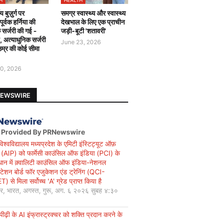
H
HEALTH
य बुज़ुर्ग पर
समग्र स्वास्थ्य और स्वास्थ्य
र्वक हर्निया की
देखभाल के लिए एक प्राचीन
 सर्जरी की गई -
जड़ी-बूटी 'शतावरी'
ै, अत्याधुनिक सर्जरी
June 23, 2026
उम्र की कोई सीमा
0, 2026
NEWSWIRE
 Provided By PRNewswire
विश्वविद्यालय मध्यप्रदेश के एमिटी इंस्टिट्यूट ऑफ़
सी (AIP) को फार्मेसी काउंसिल ऑफ इंडिया (PCI) के
धान में क़्वालिटी काउंसिल ऑफ इंडिया-नेशनल
िटेशन बोर्ड फॉर एजुकेशन एंड ट्रेनिंग (QCI-
 से मिला सर्वोच्च 'A' ग्रेड प्राप्त किया है
यर, भारत, अगस्त, गुरू, अग. ६ २०२६ सुबह ४:३०
ीढ़ी के AI इंफ्रास्ट्रक्चर को शक्ति प्रदान करने के