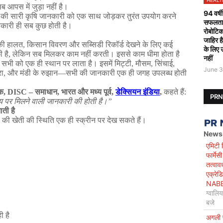
HEALT
सब
आपस
में
जुड़ा
नहीं
है।
94 वर्षी
की
सारी
कृषि
जानकारी
को
एक
साथ
जोड़कर
तुरंत
उपयोग
करने
सफलतापू
कारी
ही
सब
कुछ
होती
है।
रोबोटिक
जाहिर ह
की
हालत
,
किसान
विवरण
और
सब्सिडी
रिकॉर्ड
देखने
के
लिए
कई
के लिए 
ी
है
,
लेकिन
सब
मिलकर
काम
नहीं
करती।
इससे
काम
धीमा
होता
है
नहीं
सभी
को
एक
ही
स्थान
पर
लाता
है।
इसमें
मिट्टी
,
मौसम
,
सिंचाई
,
June 3
ा
,
और
मंडी
के
रुझान
—
सभी
की
जानकारी
एक
ही
जगह
उपलब्ध
होती
क
, DISC –
समाधान
,
भारत
और
मध्य
पूर्व
,
डेक्सियन
इंडिया
,
कहते
हैं
:
PR
य
पर
मिलने
वाली
जानकारी
की
होती
है।
”
ाती
है
की
खेती
की
स्थिति
एक
ही
स्क्रीन
पर
देख
सकते
हैं।
News
एमिटी 
फार्मे
तत्वाव
एक्रेड
NABET)
ग्वालि
बजे
ही
है
अगली प