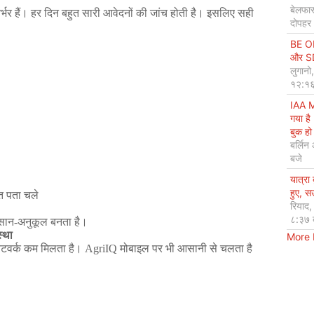
बेलफास
र्भर
हैं।
हर
दिन
बहुत
सारी
आवेदनों
की
जांच
होती
है।
इसलिए
सही
दोपहर
BE OP
और SDG
लुगानो
१२:१६
IAA M
गया है
बुक हो 
बर्लिन
बजे
यात्रा
हुए, 
त
पता
चले
रियाद
८:३७ 
सान
-
अनुकूल
बनता
है।
स्था
More
ेटवर्क
कम
मिलता
है।
AgriIQ
मोबाइल
पर
भी
आसानी
से
चलता
है