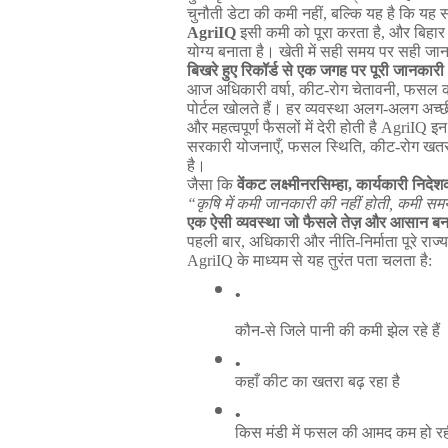
चुनौती
डेटा
की
कमी
नहीं
,
बल्कि
यह
है
कि
यह
AgriIQ
इसी
कमी
को
पूरा
करता
है
,
और
बिहार
योग्य
बनाता
है।
खेती
में
सही
समय
पर
सही
जान
बिखरे
हुए
रिकॉर्ड
से
एक
जगह
पर
पूरी
जानकारी
आज
अधिकारी
वर्षा
,
कीट
-
रोग
चेतावनी
,
फसल
पोर्टल
खोलते
हैं।
हर
व्यवस्था
अलग
-
अलग
अच्छ
और
महत्वपूर्ण
फैसलों
में
देरी
होती
है
AgriIQ
इन
सरकारी
योजनाएँ
,
फसल
स्थिति
,
कीट
-
रोग
खतर
है।
जैसा
कि
वेंकट
लक्ष्मीनरसिम्हा
,
कार्यकारी
निदेश
“
कृषि
में
कमी
जानकारी
की
नहीं
होती
,
कमी
सम
एक
ऐसी
व्यवस्था
जो
फैसले
तेज़
और
आसान
बन
पहली
बार
,
अधिकारी
और
नीति
-
निर्माता
पूरे
राज्य
AgriIQ
के
माध्यम
से
यह
तुरंत
पता
चलता
है
:
कौन
-
से
जिले
पानी
की
कमी
झेल
रहे
हैं
कहाँ
कीट
का
खतरा
बढ़
रहा
है
किस
मंडी
में
फसल
की
आमद
कम
हो
र