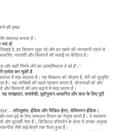
ाने
की
इच्छा
ृषि
व्यवस्था
बनाता
है।
े
भरा
हो
दिखाई
दे
,
हर
किसान
जुड़ा
रहे
और
हर
खतरे
की
जानकारी
पहले
से
आधारित
,
पारदर्शी
और
किसानों
की
भलाई
पर
केंद्रित
है।
ज़
और
सही
निर्णय
लेने
का
आत्मविश्वास
दे
रहे
हैं।
”
में
प्रवेश
कर
चुकी
है
्यवस्था
में
बड़ा
बदलाव
है।
यह
बिखराव
को
जोड़ता
है
,
देरी
को
दूरदृष्टि
ेता
है।
यह
जोखिमों
की
पहले
पहचान
करता
है
,
योजनाओं
को
और
है
और
किसानों
की
आय
बढ़ाने
में
मदद
करता
है।
—
यह
समझदार
,
समावेशी
,
पूर्वानुमान
-
आधारित
और
कल
के
लिए
पूरी
DISC –
सॉल्यूशंस
,
इंडिया
और
मिडिल
ईस्ट
,
डेक्सियन
इंडिया।
और
मध्य
पूर्व
के
लिए
समाधान
विभाग
का
नेतृत्व
करते
हैं।
वे
व्यवसाय
वी
और
दूरदर्शी
नेता
हैं।
डिजिटल
परिवर्तन
के
क्षेत्र
में
उनका
अनुभव
तकनीक
जैसे
कई
क्षेत्रों
तक
फैला
हुआ
है।