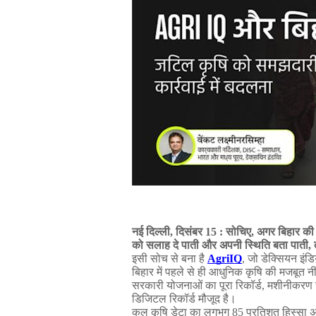
नई
दिल्ली
,
दिसंबर
15 :
सोचिए
,
अगर
बिहार
की
को
सलाह
दे
पाती
और
अपनी
स्थिति
बता
पाती
,
इसी
सोच
से
बना
है
AgriIQ
,
जो
डेक्सियन
इंडि
बिहार
में
पहले
से
ही
आधुनिक
कृषि
की
मजबूत
नी
सरकारी
योजनाओं
का
पूरा
रिकॉर्ड
,
मशीनीकरण
डिजिटल
रिकॉर्ड
मौजूद
है।
कुल
कृषि
डेटा
का
लगभग
85
प्रतिशत
हिस्सा