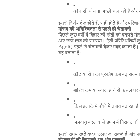
कौन
-
सी
योजना
अच्छी
चल
रही
है
और
इससे
निर्णय
तेज़
होते
हैं
,
सही
होते
हैं
और
परिणा
मौसम
की
अनिश्चितता
से
पहले
ही
चेतावनी
पिछले
कुछ
वर्षों
में
बिहार
की
खेती
को
बदलते
मौ
और
जलभराव
की
समस्या।
ऐसी
परिस्थितियाँ
क
AgriIQ
पहले
से
चेतावनी
देकर
मदद
करता
है।
यह
बताता
है
:
कीट
या
रोग
का
प्रकोप
कब
बढ़
सकता
बारिश
कम
या
ज्यादा
होने
से
फसल
पर
किस
इलाके
में
पौधों
में
तनाव
बढ़
रहा
है
जलवायु
बदलाव
से
उपज
में
गिरावट
की
इससे
समय
रहते
कदम
उठाए
जा
सकते
हैं
और
योजनाओं
की
निगरानी
अब
और
पारदर्शी