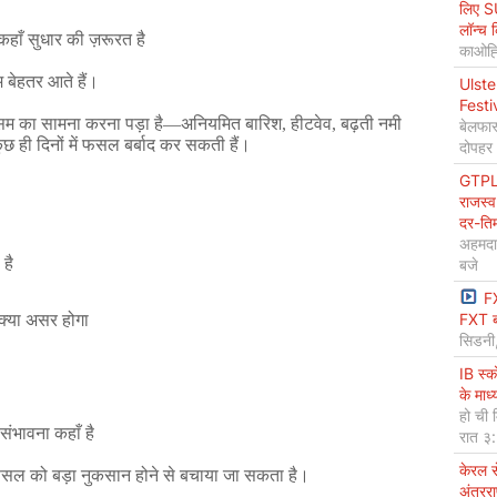
लिए S
लॉन्च 
कहाँ
सुधार
की
ज़रूरत
है
काओह्स
म
बेहतर
आते
हैं।
Ulste
Festi
सम
का
सामना
करना
पड़ा
है
—
अनियमित
बारिश
,
हीटवेव
,
बढ़ती
नमी
बेलफास
ुछ
ही
दिनों
में
फसल
बर्बाद
कर
सकती
हैं।
दोपहर
GTPL 
राजस्व
दर-ति
अहमदा
है
बजे
F
FXT ब
क्या
असर
होगा
सिडनी
IB स्
के माध
हो ची 
संभावना
कहाँ
है
रात ३
केरल 
फसल
को
बड़ा
नुकसान
होने
से
बचाया
जा
सकता
है।
अंतररा