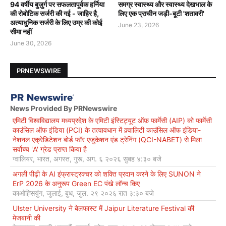
94 वर्षीय बुज़ुर्ग पर सफलतापूर्वक हर्निया
समग्र स्वास्थ्य और स्वास्थ्य देखभाल के
की रोबोटिक सर्जरी की गई - जाहिर है,
लिए एक प्राचीन जड़ी-बूटी 'शतावरी'
अत्याधुनिक सर्जरी के लिए उम्र की कोई
June 23, 2026
सीमा नहीं
June 30, 2026
PRNEWSWIRE
News Provided By PRNewswire
एमिटी विश्वविद्यालय मध्यप्रदेश के एमिटी इंस्टिट्यूट ऑफ़ फार्मेसी (AIP) को फार्मेसी
काउंसिल ऑफ इंडिया (PCI) के तत्वावधान में क़्वालिटी काउंसिल ऑफ इंडिया-
नेशनल एक्रेडिटेशन बोर्ड फॉर एजुकेशन एंड ट्रेनिंग (QCI-NABET) से मिला
सर्वोच्च 'A' ग्रेड प्राप्त किया है
ग्वालियर, भारत, अगस्त, गुरू, अग. ६ २०२६ सुबह ४:३० बजे
अगली पीढ़ी के AI इंफ्रास्ट्रक्चर को शक्ति प्रदान करने के लिए SUNON ने
ErP 2026 के अनुरूप Green EC पंखे लॉन्च किए
काओह्सियुंग, जुलाई, बुध, जुल. २९ २०२६ रात ३:३० बजे
Ulster University ने बेलफास्ट में Jaipur Literature Festival की
मेजबानी की