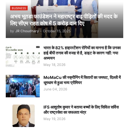
BUSINESS
अभय भूतडा फाउंडेशन ने महाराष्ट्र बाढ़ पीड़ितों की मदद के
लिए सीएम राहत कोष में 5 करोड़ दान दिए
by
JR Choudhary
-
October 15, 2025
भारत के 82% हाइपरटेंशन रोगियों का मानना है कि उनका
हाई बीपी तनाव की वजह से है, डाइट के कारण नहीं: नया
अध्ययन
May 18, 2026
MoMaCu की स्क्रीनिंग में सितारों का जमघट, दिल्ली में
धूमधाम से हुआ भव्य प्रीमियर
June 04, 2026
IFS आशुतोष कुमार ने बताया बच्चों के लिए सिविल सर्विस
और राष्ट्रसेवा का सफलता मंत्र
May 19, 2026