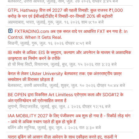
बेलफास्ट, उत्तरी आयरलैं, जुलाई, सोम, जुल. २७ २०२६ दोपहर ३:४५ बजे
GTPL Hathway वित्त वर्ष 2027 की पहली तिमाही: कुल राजस्व ₹1,000
करोड़ के पार एवं ईबीआईटीडीए में तिमाही-दर-तिमाही 20% की बढ़ोतरी
अहमदाबाद, भारत, जुलाई, गुरू, जुल. १६ २०२६ शाम ७:१० बजे
FXTRADING.com अब एक सरल वादे पर आधारित FXT बन गया है: In
Control. When It Gets Real.
सिडनी, जुलाई, गुरू, जुल. १६ २०२६ दोपहर ४:५९ बजे
IB स्कोर से अधिक: EIS के समुदाय, कल्याण और अपनेपन के माध्यम से अकादमिक
उत्कृष्टता का निर्माण करने के तरीके
हो ची मिन्ह सिटी, वियतनाम, जुलाई, बुध, जुल. १५ २०२६ रात ३:२३ बजे
केरल से लेकर Ulster University बेलफास्ट तक: एक अंतरराष्ट्रीय छात्र
समावेशन की विरासत छोड़ता है
बेलफास्ट, उत्तरी आयरलैंड, जुलाई, शुक्र, जुल. १० २०२६ दोपहर १०:४४ बजे
BE OPEN द्वारा विकसित Art Limitless प्रोग्राम कला और SDG#12 के
अंतःप्रतिच्छेदन को प्रोत्साहित करता है
लुगानो, स्विट्जरलैंड, जुलाई, बुध, जुल. ८ २०२६ दोपहर १२:१६ बजे
IAA MOBILITY 2027 के लिए पंजीकरण अब शुरू हो गया है - रिकॉर्ड तोड़ मांग
- आधे से अधिक स्थान पहले ही बुक हो चुके हैं
बर्लिन और म्यूनिख, जुलाई, बुध, जुल. ८ २०२६ रात ३:३० बजे
यात्रा बुकिंग को आसान वीज़ा आवेदन के साथ एकीकृत करते हुए, सऊदी ने