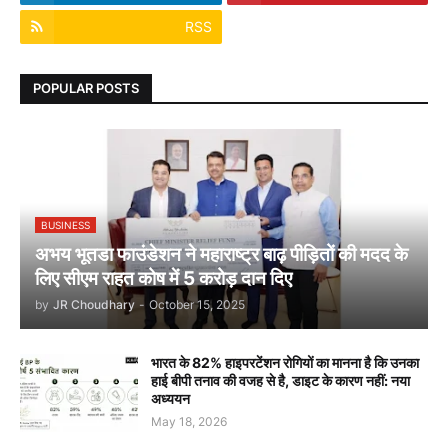
RSS
POPULAR POSTS
BUSINESS
अभय भूतडा फाउंडेशन ने महाराष्ट्र बाढ़ पीड़ितों की मदद के
लिए सीएम राहत कोष में 5 करोड़ दान दिए
by
JR Choudhary
-
October 15, 2025
भारत के 82% हाइपरटेंशन रोगियों का मानना है कि उनका
हाई बीपी तनाव की वजह से है, डाइट के कारण नहीं: नया
अध्ययन
May 18, 2026