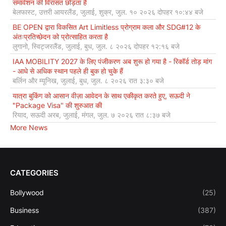
समावेशन की विरासत छोड़ता है
बेलफास्ट, उत्तरी आयरलैंड, जुलाई, शुक्र, जुल. १० २०२६ दोपहर १०:४४ बजे
BE OPEN द्वारा विकसित Art Limitless प्रोग्राम कला और SDG#12 के
अंतःप्रतिच्छेदन को प्रोत्साहित करता है
लुगानो, स्विट्जरलैंड, जुलाई, बुध, जुल. ८ २०२६ दोपहर १२:१६ बजे
IAA MOBILITY 2027 के लिए पंजीकरण अब शुरू हो गया है - रिकॉर्ड तोड़ मांग
- आधे से अधिक स्थान पहले ही बुक हो चुके हैं
बर्लिन और म्यूनिख, जुलाई, बुध, जुल. ८ २०२६ रात ३:३० बजे
यात्रा बुकिंग को आसान वीज़ा आवेदन के साथ एकीकृत करते हुए, सऊदी ने
"Package Visa" की शुरुआत की
रियाद, सऊदी अरब, जुलाई, मंगल, जुल. ७ २०२६ रात ८:३७ बजे
More News
CATEGORIES
Bollywood
(25)
Business
(387)