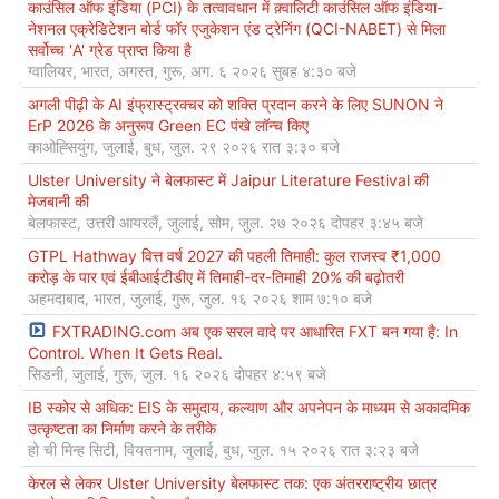
काउंसिल ऑफ इंडिया (PCI) के तत्वावधान में क़्वालिटी काउंसिल ऑफ इंडिया-
नेशनल एक्रेडिटेशन बोर्ड फॉर एजुकेशन एंड ट्रेनिंग (QCI-NABET) से मिला
सर्वोच्च 'A' ग्रेड प्राप्त किया है
ग्वालियर, भारत, अगस्त, गुरू, अग. ६ २०२६ सुबह ४:३० बजे
अगली पीढ़ी के AI इंफ्रास्ट्रक्चर को शक्ति प्रदान करने के लिए SUNON ने
ErP 2026 के अनुरूप Green EC पंखे लॉन्च किए
काओह्सियुंग, जुलाई, बुध, जुल. २९ २०२६ रात ३:३० बजे
Ulster University ने बेलफास्ट में Jaipur Literature Festival की
मेजबानी की
बेलफास्ट, उत्तरी आयरलैं, जुलाई, सोम, जुल. २७ २०२६ दोपहर ३:४५ बजे
GTPL Hathway वित्त वर्ष 2027 की पहली तिमाही: कुल राजस्व ₹1,000
करोड़ के पार एवं ईबीआईटीडीए में तिमाही-दर-तिमाही 20% की बढ़ोतरी
अहमदाबाद, भारत, जुलाई, गुरू, जुल. १६ २०२६ शाम ७:१० बजे
FXTRADING.com अब एक सरल वादे पर आधारित FXT बन गया है: In
Control. When It Gets Real.
सिडनी, जुलाई, गुरू, जुल. १६ २०२६ दोपहर ४:५९ बजे
IB स्कोर से अधिक: EIS के समुदाय, कल्याण और अपनेपन के माध्यम से अकादमिक
उत्कृष्टता का निर्माण करने के तरीके
हो ची मिन्ह सिटी, वियतनाम, जुलाई, बुध, जुल. १५ २०२६ रात ३:२३ बजे
केरल से लेकर Ulster University बेलफास्ट तक: एक अंतरराष्ट्रीय छात्र