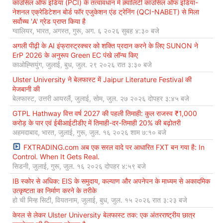
काउंसिल ऑफ इंडिया (PCI) के तत्वावधान में क़्वालिटी काउंसिल ऑफ इंडिया-
नेशनल एक्रेडिटेशन बोर्ड फॉर एजुकेशन एंड ट्रेनिंग (QCI-NABET) से मिला
सर्वोच्च 'A' ग्रेड प्राप्त किया है
ग्वालियर, भारत, अगस्त, गुरू, अग. ६ २०२६ सुबह ४:३० बजे
अगली पीढ़ी के AI इंफ्रास्ट्रक्चर को शक्ति प्रदान करने के लिए SUNON ने
ErP 2026 के अनुरूप Green EC पंखे लॉन्च किए
काओह्सियुंग, जुलाई, बुध, जुल. २९ २०२६ रात ३:३० बजे
Ulster University ने बेलफास्ट में Jaipur Literature Festival की
मेजबानी की
बेलफास्ट, उत्तरी आयरलैं, जुलाई, सोम, जुल. २७ २०२६ दोपहर ३:४५ बजे
GTPL Hathway वित्त वर्ष 2027 की पहली तिमाही: कुल राजस्व ₹1,000
करोड़ के पार एवं ईबीआईटीडीए में तिमाही-दर-तिमाही 20% की बढ़ोतरी
अहमदाबाद, भारत, जुलाई, गुरू, जुल. १६ २०२६ शाम ७:१० बजे
FXTRADING.com अब एक सरल वादे पर आधारित FXT बन गया है: In
Control. When It Gets Real.
सिडनी, जुलाई, गुरू, जुल. १६ २०२६ दोपहर ४:५९ बजे
IB स्कोर से अधिक: EIS के समुदाय, कल्याण और अपनेपन के माध्यम से अकादमिक
उत्कृष्टता का निर्माण करने के तरीके
हो ची मिन्ह सिटी, वियतनाम, जुलाई, बुध, जुल. १५ २०२६ रात ३:२३ बजे
केरल से लेकर Ulster University बेलफास्ट तक: एक अंतरराष्ट्रीय छात्र