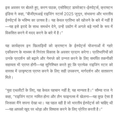
इस
अवसर
पर
बोलते
हुए
,
करण
पाठक
,
एसोसिएट
डायरेक्टर
-
ईस्पोर्ट्स
,
क्राफ्टन
इंडिया
ने
कहा
, “
बीजीएमआई
राइजिंग
स्टार्स
2025
जुनून
,
संभावना
और
भारतीय
ईस्पोर्ट्स
के
भविष्य
का
उत्सव
है।
यह
केवल
प्रतिभा
को
खोजने
के
बारे
में
नहीं
है
—
यह
इसे
इरादे
के
साथ
समर्थन
देने
,
उन्हें
उद्योग
में
अगले
बड़े
नामों
के
रूप
में
विकसित
करने
में
मदद
करने
के
बारे
में
है।
”
यह
कार्यक्रम
इन
खिलाड़ियों
को
क्राफ्टन
के
ईस्पोर्ट्स
योजनाओं
में
गहरे
एकीकरण
के
माध्यम
से
निरंतर
विकास
के
अवसर
प्रदान
करेगा।
प्रतिभागियों
को
उनके
प्रदर्शन
को
बढ़ाने
और
गेमप्ले
को
उन्नत
करने
के
लिए
समर्पित
तकनीकी
सहायता
भी
प्राप्त
होगी
—
यह
सुनिश्चित
करते
हुए
कि
प्रत्येक
राइजिंग
स्टार
को
वास्तव
में
उत्कृष्टता
प्राप्त
करने
के
लिए
सही
उपकरण
,
मार्गदर्शन
और
वातावरण
मिले।
“
युवा
एथलीटों
के
लिए
,
यह
केवल
पहचान
नहीं
है
;
यह
मान्यता
है।
”
सौम्या
राज
ने
कहा
, “
राइजिंग
स्टार
नामित
होना
और
लैन
फाइनल्स
में
खेलना
—
यह
कुछ
ऐसा
है
जिसका
मैंने
सपना
देखा
था।
यह
पहल
वही
है
जो
भारतीय
ईस्पोर्ट्स
को
चाहिए
थी
—
यह
आपको
खुद
पर
थोड़ा
और
विश्वास
करने
के
लिए
प्रेरित
करती
है।
”