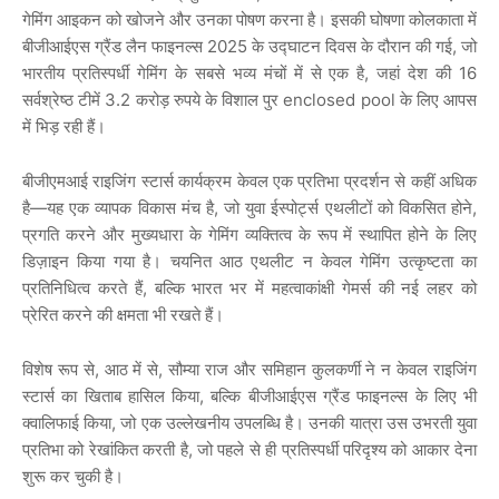
गेमिंग
आइकन
को
खोजने
और
उनका
पोषण
करना
है।
इसकी
घोषणा
कोलकाता
में
बीजीआईएस
ग्रैंड
लैन
फाइनल्स
2025
के
उद्घाटन
दिवस
के
दौरान
की
गई
,
जो
भारतीय
प्रतिस्पर्धी
गेमिंग
के
सबसे
भव्य
मंचों
में
से
एक
है
,
जहां
देश
की
16
सर्वश्रेष्ठ
टीमें
3.2
करोड़
रुपये
के
विशाल
पुर
enclosed pool
के
लिए
आपस
में
भिड़
रही
हैं।
बीजीएमआई
राइजिंग
स्टार्स
कार्यक्रम
केवल
एक
प्रतिभा
प्रदर्शन
से
कहीं
अधिक
है
—
यह
एक
व्यापक
विकास
मंच
है
,
जो
युवा
ईस्पोर्ट्स
एथलीटों
को
विकसित
होने
,
प्रगति
करने
और
मुख्यधारा
के
गेमिंग
व्यक्तित्व
के
रूप
में
स्थापित
होने
के
लिए
डिज़ाइन
किया
गया
है।
चयनित
आठ
एथलीट
न
केवल
गेमिंग
उत्कृष्टता
का
प्रतिनिधित्व
करते
हैं
,
बल्कि
भारत
भर
में
महत्वाकांक्षी
गेमर्स
की
नई
लहर
को
प्रेरित
करने
की
क्षमता
भी
रखते
हैं।
विशेष
रूप
से
,
आठ
में
से
,
सौम्या
राज
और
समिहान
कुलकर्णी
ने
न
केवल
राइजिंग
स्टार्स
का
खिताब
हासिल
किया
,
बल्कि
बीजीआईएस
ग्रैंड
फाइनल्स
के
लिए
भी
क्वालिफाई
किया
,
जो
एक
उल्लेखनीय
उपलब्धि
है।
उनकी
यात्रा
उस
उभरती
युवा
प्रतिभा
को
रेखांकित
करती
है
,
जो
पहले
से
ही
प्रतिस्पर्धी
परिदृश्य
को
आकार
देना
शुरू
कर
चुकी
है।