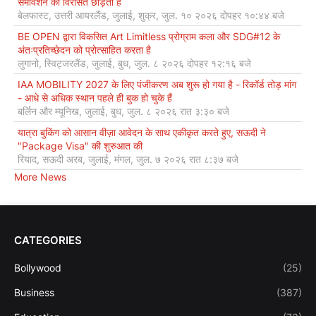
समावेशन की विरासत छोड़ता है
बेलफास्ट, उत्तरी आयरलैंड, जुलाई, शुक्र, जुल. १० २०२६ दोपहर १०:४४ बजे
BE OPEN द्वारा विकसित Art Limitless प्रोग्राम कला और SDG#12 के
अंतःप्रतिच्छेदन को प्रोत्साहित करता है
लुगानो, स्विट्जरलैंड, जुलाई, बुध, जुल. ८ २०२६ दोपहर १२:१६ बजे
IAA MOBILITY 2027 के लिए पंजीकरण अब शुरू हो गया है - रिकॉर्ड तोड़ मांग
- आधे से अधिक स्थान पहले ही बुक हो चुके हैं
बर्लिन और म्यूनिख, जुलाई, बुध, जुल. ८ २०२६ रात ३:३० बजे
यात्रा बुकिंग को आसान वीज़ा आवेदन के साथ एकीकृत करते हुए, सऊदी ने
"Package Visa" की शुरुआत की
रियाद, सऊदी अरब, जुलाई, मंगल, जुल. ७ २०२६ रात ८:३७ बजे
More News
CATEGORIES
Bollywood
(25)
Business
(387)