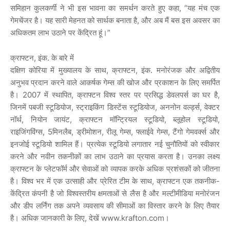
समिहान
कुलकर्णी
ने
भी
इस
भावना
का
समर्थन
करते
हुए
कहा
, “
यह
मंच
एक
गेमचेंजर
है।
यह
सारी
मेहनत
को
सार्थक
बनाता
है
,
और
अब
मैं
बस
इस
अवसर
का
अधिकतम
लाभ
उठाने
पर
केंद्रित
हूं।
”
क्राफ्टन
,
इंक
.
के
बारे
में
दक्षिण
कोरिया
में
मुख्यालय
के
साथ
,
क्राफ्टन
,
इंक
.
मनोरंजक
और
अद्वितीय
अनुभव
प्रदान
करने
वाले
आकर्षक
गेम्स
की
खोज
और
प्रकाशन
के
लिए
समर्पित
है।
2007
में
स्थापित
,
क्राफ्टन
विश्व
स्तर
पर
प्रसिद्ध
डेवलपर्स
का
घर
है
,
जिनमें
पबजी
स्टूडियोज
,
स्ट्राइकिंग
डिस्टेंस
स्टूडियोज
,
अननोन
वर्ल्ड्स
,
वेक्टर
नॉर्थ
,
नियोन
जायंट
,
क्राफ्टन
मॉन्ट्रियल
स्टूडियो
,
ब्लूहोल
स्टूडियो
,
राइजिंगविंग्स
, 5
मिनलैब
,
ड्रीमोशन
,
रीलू
गेम्स
,
फ्लाईवे
गेम्स
,
टैंगो
गेमवर्क्स
और
इनजोई
स्टूडियो
शामिल
हैं।
प्रत्येक
स्टूडियो
लगातार
नई
चुनौतियों
को
स्वीकार
करने
और
नवीन
तकनीकों
का
लाभ
उठाने
का
प्रयास
करता
है।
उनका
लक्ष्य
क्राफ्टन
के
प्लेटफॉर्म
और
सेवाओं
को
व्यापक
करके
अधिक
प्रशंसकों
को
जीतना
है।
विश्व
भर
में
एक
उत्साही
और
प्रेरित
टीम
के
साथ
,
क्राफ्टन
एक
तकनीक
-
केंद्रित
कंपनी
है
जो
विश्वस्तरीय
क्षमताओं
से
लैस
है
और
मल्टीमीडिया
मनोरंजन
और
डीप
लर्निंग
तक
अपने
व्यवसाय
की
सीमाओं
का
विस्तार
करने
के
लिए
तैयार
है।
अधिक
जानकारी
के
लिए
,
देखें
www.krafton.com
।