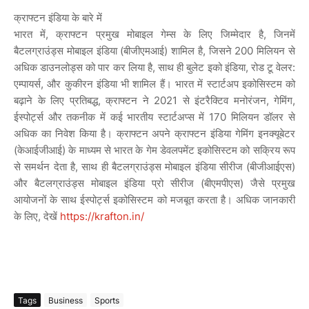
क्राफ्टन
इंडिया
के
बारे
में
भारत
में
,
क्राफ्टन
प्रमुख
मोबाइल
गेम्स
के
लिए
जिम्मेदार
है
,
जिनमें
बैटलग्राउंड्स
मोबाइल
इंडिया
(
बीजीएमआई
)
शामिल
है
,
जिसने
200
मिलियन
से
अधिक
डाउनलोड्स
को
पार
कर
लिया
है
,
साथ
ही
बुलेट
इको
इंडिया
,
रोड
टू
वेलर
:
एम्पायर्स
,
और
कुकीरन
इंडिया
भी
शामिल
हैं।
भारत
में
स्टार्टअप
इकोसिस्टम
को
बढ़ाने
के
लिए
प्रतिबद्ध
,
क्राफ्टन
ने
2021
से
इंटरैक्टिव
मनोरंजन
,
गेमिंग
,
ईस्पोर्ट्स
और
तकनीक
में
कई
भारतीय
स्टार्टअप्स
में
170
मिलियन
डॉलर
से
अधिक
का
निवेश
किया
है।
क्राफ्टन
अपने
क्राफ्टन
इंडिया
गेमिंग
इनक्यूबेटर
(
केआईजीआई
)
के
माध्यम
से
भारत
के
गेम
डेवलपमेंट
इकोसिस्टम
को
सक्रिय
रूप
से
समर्थन
देता
है
,
साथ
ही
बैटलग्राउंड्स
मोबाइल
इंडिया
सीरीज
(
बीजीआईएस
)
और
बैटलग्राउंड्स
मोबाइल
इंडिया
प्रो
सीरीज
(
बीएमपीएस
)
जैसे
प्रमुख
आयोजनों
के
साथ
ईस्पोर्ट्स
इकोसिस्टम
को
मजबूत
करता
है।
अधिक
जानकारी
के
लिए
,
देखें
https://krafton.in/
Tags
Business
Sports