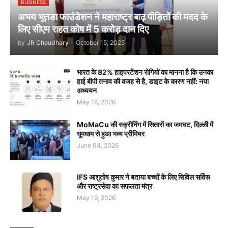
BUSINESS
अभय भूतडा फाउंडेशन ने महाराष्ट्र बाढ़ पीड़ितों की मदद के
लिए सीएम राहत कोष में 5 करोड़ दान दिए
by
JR Choudhary
-
October 15, 2025
भारत के 82% हाइपरटेंशन रोगियों का मानना है कि उनका
हाई बीपी तनाव की वजह से है, डाइट के कारण नहीं: नया
अध्ययन
May 18, 2026
MoMaCu की स्क्रीनिंग में सितारों का जमघट, दिल्ली में
धूमधाम से हुआ भव्य प्रीमियर
June 04, 2026
IFS आशुतोष कुमार ने बताया बच्चों के लिए सिविल सर्विस
और राष्ट्रसेवा का सफलता मंत्र
May 19, 2026