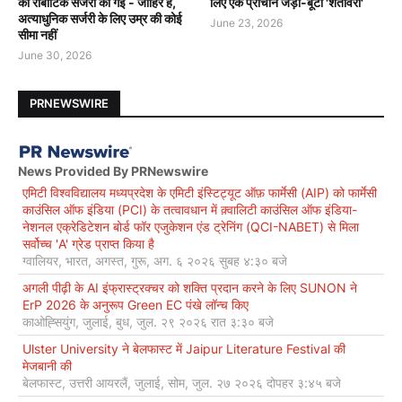
की रोबोटिक सर्जरी की गई - जाहिर है,
लिए एक प्राचीन जड़ी-बूटी 'शतावरी'
अत्याधुनिक सर्जरी के लिए उम्र की कोई
June 23, 2026
सीमा नहीं
June 30, 2026
PRNEWSWIRE
News Provided By PRNewswire
एमिटी विश्वविद्यालय मध्यप्रदेश के एमिटी इंस्टिट्यूट ऑफ़ फार्मेसी (AIP) को फार्मेसी
काउंसिल ऑफ इंडिया (PCI) के तत्वावधान में क़्वालिटी काउंसिल ऑफ इंडिया-
नेशनल एक्रेडिटेशन बोर्ड फॉर एजुकेशन एंड ट्रेनिंग (QCI-NABET) से मिला
सर्वोच्च 'A' ग्रेड प्राप्त किया है
ग्वालियर, भारत, अगस्त, गुरू, अग. ६ २०२६ सुबह ४:३० बजे
अगली पीढ़ी के AI इंफ्रास्ट्रक्चर को शक्ति प्रदान करने के लिए SUNON ने
ErP 2026 के अनुरूप Green EC पंखे लॉन्च किए
काओह्सियुंग, जुलाई, बुध, जुल. २९ २०२६ रात ३:३० बजे
Ulster University ने बेलफास्ट में Jaipur Literature Festival की
मेजबानी की
बेलफास्ट, उत्तरी आयरलैं, जुलाई, सोम, जुल. २७ २०२६ दोपहर ३:४५ बजे