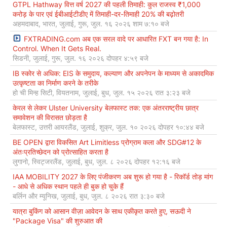
GTPL Hathway वित्त वर्ष 2027 की पहली तिमाही: कुल राजस्व ₹1,000
करोड़ के पार एवं ईबीआईटीडीए में तिमाही-दर-तिमाही 20% की बढ़ोतरी
अहमदाबाद, भारत, जुलाई, गुरू, जुल. १६ २०२६ शाम ७:१० बजे
FXTRADING.com अब एक सरल वादे पर आधारित FXT बन गया है: In
Control. When It Gets Real.
सिडनी, जुलाई, गुरू, जुल. १६ २०२६ दोपहर ४:५९ बजे
IB स्कोर से अधिक: EIS के समुदाय, कल्याण और अपनेपन के माध्यम से अकादमिक
उत्कृष्टता का निर्माण करने के तरीके
हो ची मिन्ह सिटी, वियतनाम, जुलाई, बुध, जुल. १५ २०२६ रात ३:२३ बजे
केरल से लेकर Ulster University बेलफास्ट तक: एक अंतरराष्ट्रीय छात्र
समावेशन की विरासत छोड़ता है
बेलफास्ट, उत्तरी आयरलैंड, जुलाई, शुक्र, जुल. १० २०२६ दोपहर १०:४४ बजे
BE OPEN द्वारा विकसित Art Limitless प्रोग्राम कला और SDG#12 के
अंतःप्रतिच्छेदन को प्रोत्साहित करता है
लुगानो, स्विट्जरलैंड, जुलाई, बुध, जुल. ८ २०२६ दोपहर १२:१६ बजे
IAA MOBILITY 2027 के लिए पंजीकरण अब शुरू हो गया है - रिकॉर्ड तोड़ मांग
- आधे से अधिक स्थान पहले ही बुक हो चुके हैं
बर्लिन और म्यूनिख, जुलाई, बुध, जुल. ८ २०२६ रात ३:३० बजे
यात्रा बुकिंग को आसान वीज़ा आवेदन के साथ एकीकृत करते हुए, सऊदी ने
"Package Visa" की शुरुआत की