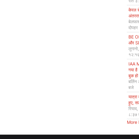
रात ३
केरल 
अंतररा
बेलफास
दोपहर
BE OP
और SDG
लुगानो
१२:१६
IAA M
गया है
बुक हो 
बर्लिन
बजे
यात्रा
हुए, 
रियाद
८:३७ 
More