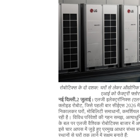
रोबोटिक्स
के
दो
दशक
: 
घरों
से
लेकर
औद्योगिक
एआई
को
फैक्ट्री
फ्लोर
नई
दिल्ली
,2 
जुलाई 
:
एलजी
इलेक्ट्रॉनिक्स
 (
एल
क्लोइड
रोबोट
, 
जिसे
पहली
बार
सीईएस
 2026 
में
निकालकर
घरों
, 
मोबिलिटी
समाधानों
, 
कमर्शियल
रही
है।
विविध
परिवेशों
की
गहन
समझ
, 
अत्याधु
के
बल
पर
एलजी
वैश्विक
रोबोटिक्स
बाजार
में
अ
इसे
चार
आपस
में
जुड़े
हुए
प्रमुख
आधार
संभव
ब
स्थानों
से
घरों
तक
लाने
में
सक्षम
बनाते
हैं
: