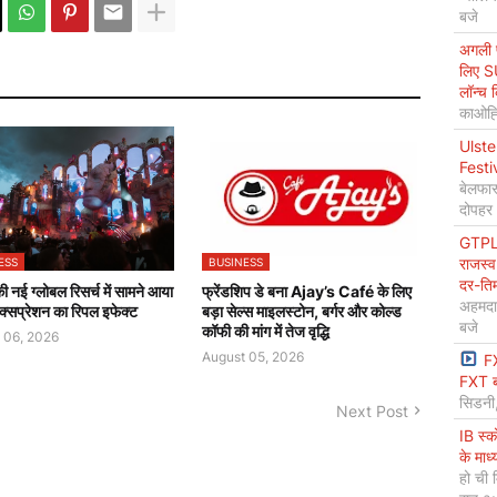
बजे
अगली प
लिए S
लॉन्च 
काओह्स
Ulste
Festi
बेलफास
दोपहर
GTPL 
राजस्व
ESS
BUSINESS
दर-ति
 नई ग्लोबल रिसर्च में सामने आया
फ्रेंडशिप डे बना Ajay’s Café के लिए
अहमदा
क्सप्रेशन का रिपल इफेक्ट
बड़ा सेल्स माइलस्टोन, बर्गर और कोल्ड
बजे
कॉफी की मांग में तेज वृद्धि
 06, 2026
August 05, 2026
F
FXT ब
सिडनी
Next Post
IB स्
के माध
हो ची 