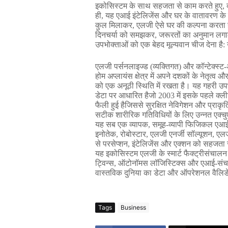
इकोसिस्टम
के
साथ
सहजता
से
काम
करते
हुए
, 
ही
, 
यह
एआई
इंटेलिजेंस
और
घर
के
वातावरण
के
कुल
मिलाकर
, 
एलजी
ऐसे
घर
की
कल्पना
करता
दिनचर्या
को
समझकर
, 
जरूरतों
का
अनुमान
लग
उपभोक्ताओं
को
एक
बेहद
मूल्यवान
चीज
देना
है
: 
एलजी
पर्सनलाइज्ड
 (
व्यक्तिगत
) 
और
कॉन्टेक्स्ट
-
होम
अप्लायंस
क्षेत्र
में
अपने
दशकों
के
नेतृत्व
औ
को
एक
अनूठी
स्थिति
में
रखता
है।
यह
गहरी
उप
डेटा
पर
आधारित
हैजो
 2003 
में
इसके
पहले
क्ली
फैली
हुई
हैजिससे
सुरक्षित
नेविगेशन
और
प्राकृ
सटीक
शारीरिक
गतिविधियों
के
लिए
उन्नत
एक्चु
यह
सब
एक
व्यापक
, 
समूह
-
व्यापी
फिजिकल
एआ
इनोतेक
, 
रोबोस्टार
, 
एलजी
एनर्जी
सॉल्यूशन
, 
एल
से
परसेप्शन
, 
इंटेलिजेंस
और
एक्शन
को
सहजता
यह
इकोसिस्टम
एलजी
के
स्मार्ट
फैक्ट्रीसंचालन
ट्विन्स
, 
ऑटोनॉमस
लॉजिस्टिक्स
और
एआई
-
संच
वास्तविक
दुनिया
का
डेटा
और
ऑपरेशनल
वैलि
Tags
Business