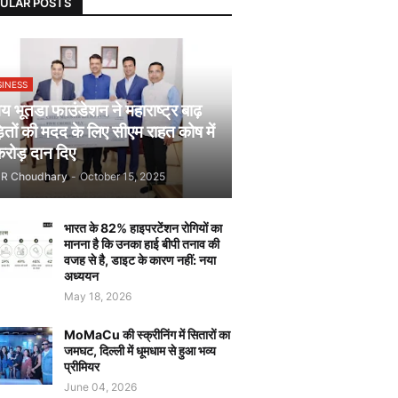
ULAR POSTS
SINESS
 भूतडा फाउंडेशन ने महाराष्ट्र बाढ़
़ितों की मदद के लिए सीएम राहत कोष में
रोड़ दान दिए
JR Choudhary
-
October 15, 2025
भारत के 82% हाइपरटेंशन रोगियों का
मानना है कि उनका हाई बीपी तनाव की
वजह से है, डाइट के कारण नहीं: नया
अध्ययन
May 18, 2026
MoMaCu की स्क्रीनिंग में सितारों का
जमघट, दिल्ली में धूमधाम से हुआ भव्य
प्रीमियर
June 04, 2026