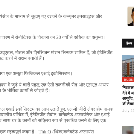
यंसेज
के
माध्यम
से
जुटाए
गए
दशकों
के
कंज्यूमर
इनसाइट्स
और
तावरण
में
रोबोटिक्स
के
विकास
का
 20 
वर्षों
से
अधिक
का
अनुभव।
हेल्थ
क्चुएटर्स
, 
मोटर्स
और
प्रिसिजन
मोशन
सिस्टम
शामिल
हैं
, 
जो
इंटेलिजेंट
क्ट
करने
में
सक्षम
बनाती
हैं।
गया
एक
अनूठा
फिजिकल
एआई
इकोसिस्टम।
BUSIN
पस
में
जुड़े
ये
चारों
पहलू
एक
ऐसी
तकनीकी
रीढ़
और
मूलभूत
आधार
निवारक 
ा
के
भौतिक
कार्यों
से
जोड़ते
हैं।
देने में
आयुर्वेद
की तैया
कल
एआई
इकोसिस्टम
का
लाभ
उठाते
हुए
, 
एलजी
जीरो
लेबर
होम
नामक
July 2
वासीय
परिवेश
में
, 
इंटेलिजेंट
रोबोट
, 
कनेक्टेड
अप्लायंसेज
और
एआई
े
साथ
घर
के
कामों
को
सक्रिय
रूप
से
प्रबंधित
करने
के
लिए
एक
एक
महत्वपूर्ण
कदम
है।
 ThinQ (
थिंक
)
कनेक्टेड
अप्लायंस