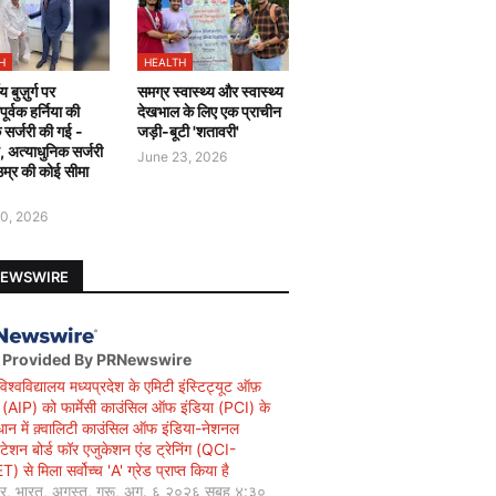
H
HEALTH
य बुज़ुर्ग पर
समग्र स्वास्थ्य और स्वास्थ्य
र्वक हर्निया की
देखभाल के लिए एक प्राचीन
 सर्जरी की गई -
जड़ी-बूटी 'शतावरी'
ै, अत्याधुनिक सर्जरी
June 23, 2026
उम्र की कोई सीमा
0, 2026
NEWSWIRE
 Provided By PRNewswire
विश्वविद्यालय मध्यप्रदेश के एमिटी इंस्टिट्यूट ऑफ़
सी (AIP) को फार्मेसी काउंसिल ऑफ इंडिया (PCI) के
धान में क़्वालिटी काउंसिल ऑफ इंडिया-नेशनल
िटेशन बोर्ड फॉर एजुकेशन एंड ट्रेनिंग (QCI-
 से मिला सर्वोच्च 'A' ग्रेड प्राप्त किया है
यर, भारत, अगस्त, गुरू, अग. ६ २०२६ सुबह ४:३०