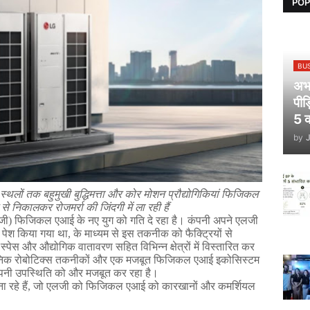
POP
BU
अभय
पीड
5 क
by
स्थलों
तक
बहुमुखी
बुद्धिमत्ता
और
कोर
मोशन
प्रौद्योगिकियां
फिजिकल
से
निकालकर
रोजमर्रा
की
जिंदगी
में
ला
रही
हैं
जी
) 
फिजिकल
एआई
के
नए
युग
को
गति
दे
रहा
है।
कंपनी
अपने
एलजी
पेश
किया
गया
था
, 
के
माध्यम
से
इस
तकनीक
को
फैक्ट्रियों
से
स्पेस
और
औद्योगिक
वातावरण
सहित
विभिन्न
क्षेत्रों
में
विस्तारित
कर
निक
रोबोटिक्स
तकनीकों
और
एक
मजबूत
फिजिकल
एआई
इकोसिस्टम
पनी
उपस्थिति
को
और
मजबूत
कर
रहा
है।
ना
रहे
हैं
, 
जो
एलजी
को
फिजिकल
एआई
को
कारखानों
और
कमर्शियल