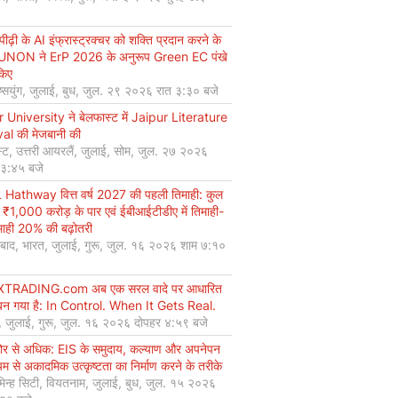
ीढ़ी के AI इंफ्रास्ट्रक्चर को शक्ति प्रदान करने के
UNON ने ErP 2026 के अनुरूप Green EC पंखे
किए
ियुंग, जुलाई, बुध, जुल. २९ २०२६ रात ३:३० बजे
r University ने बेलफास्ट में Jaipur Literature
val की मेजबानी की
्ट, उत्तरी आयरलैं, जुलाई, सोम, जुल. २७ २०२६
 ३:४५ बजे
Hathway वित्त वर्ष 2027 की पहली तिमाही: कुल
 ₹1,000 करोड़ के पार एवं ईबीआईटीडीए में तिमाही-
माही 20% की बढ़ोतरी
बाद, भारत, जुलाई, गुरू, जुल. १६ २०२६ शाम ७:१०
XTRADING.com अब एक सरल वादे पर आधारित
न गया है: In Control. When It Gets Real.
, जुलाई, गुरू, जुल. १६ २०२६ दोपहर ४:५९ बजे
कोर से अधिक: EIS के समुदाय, कल्याण और अपनेपन
्यम से अकादमिक उत्कृष्टता का निर्माण करने के तरीके
मिन्ह सिटी, वियतनाम, जुलाई, बुध, जुल. १५ २०२६