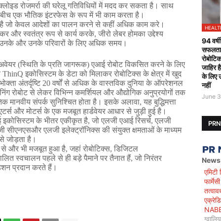
क्लोइड
रोजमर्रा
की
घरेलू
गतिविधियों
में
मदद
कर
सकता
है।
साथ
बीच
एक
भौतिक
इंटरफेस
के
रूप
में
भी
काम
करता
है।
है
जो
केवल
आदेशों
का
पालन
करने
से
कहीं
अधिक
काम
करे।
HEALT
ाकर
और
स्वतंत्र
रूप
से
कार्य
करके
, 
जीरो
लेबर
होमका
उद्देश्य
94 वर्षी
उनके
और
उनके
परिवारों
के
लिए
अधिक
समय।
सफलतापू
रोबोटिक
अवेयर
 (
स्थिति
के
प्रति
जागरूक
) 
एआई
रोबोट
विकसित
करने
के
लिए
जाहिर ह
र
 ThinQ 
इकोसिस्टम
के
डेटा
को
मिलाकर
रोबोटिक्स
के
क्षेत्र
में
खुद
के लिए 
भोक्ता
अंतर्दृष्टि
 20 
वर्षों
से
अधिक
के
वास्तविक
दुनिया
के
ऑपरेशनल
नहीं
निंग
रोबोट
से
लेकर
विभिन्न
कमर्शियल
और
औद्योगिक
अनुप्रयोगों
तक
June 3
तिक
मानवीय
संपर्क
सुनिश्चित
होता
है।
इसके
अलावा
, 
यह
बुद्धिमत्ता
एटर्स
और
मोटर्स
के
एक
मजबूत
हार्डवेयर
आधार
से
जुड़ी
हुई
है।
ई
इकोसिस्टम
के
भीतर
एकीकृत
है
, 
जो
एलजी
एआई
रिसर्च
, 
एलजी
PR
जी
सीएनएसऔर
एलजी
इलेक्ट्रॉनिक्स
की
संयुक्त
क्षमताओं
के
माध्यम
से
जोड़ता
है।
से
और
भी
मजबूत
हुआ
है
, 
जहां
रोबोटिक्स
, 
डिजिटल
ालित
स्वचालन
पहले
से
ही
बड़े
पैमाने
पर
तैनात
हैं
, 
जो
निरंतर
News
डेशन
प्रदान
करते
हैं।
एमिटी 
फार्मे
तत्वाव
एक्रेड
NABET)
ग्वालि