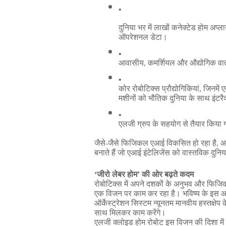
दुनिया
भर
में
लाखों
कनेक्टेड
होम
अप्ला
ऑपरेशनल
डेटा।
आवासीय
, 
कमर्शियल
और
औद्योगिक
वा
कोर
रोबोटिक्स
प्रौद्योगिकियां
, 
जिनमें
ए
मशीनों
को
भौतिक
दुनिया
के
साथ
इंटरै
एलजी
ग्रुप
के
सहयोग
से
तैयार
किया
जैसे
-
जैसे
फिजिकल
एआई
विकसित
हो
रहा
है
, 
आ
बनाते
हैं
जो
एआई
इंटेलिजेंस
को
वास्तविक
दुनिय
‘
जीरो
लेबर
होम
’ 
की
ओर
बढ़ते
कदम
रोबोटिक्स
में
अपने
दशकों
के
अनुभव
और
फिजि
एक
विजन
पर
काम
कर
रहा
है।
भविष्य
के
इस
आ
ऑर्केस्ट्रेशन
सिस्टम
न्यूनतम
मानवीय
हस्तक्षेप
क
साथ
मिलकर
काम
करेंगे।
एलजी
क्लोइड
होम
रोबोट
इस
विजन
की
दिशा
में