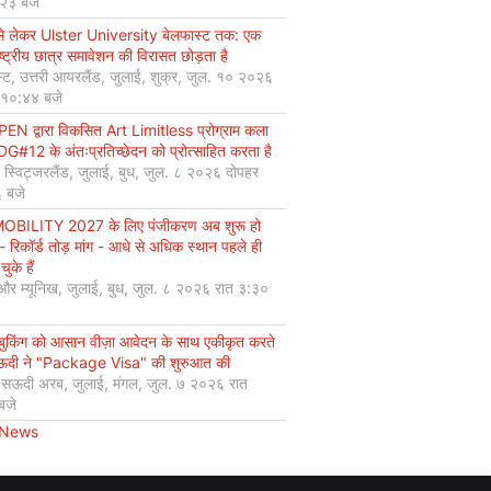
:२३ बजे
से लेकर Ulster University बेलफास्ट तक: एक
ष्ट्रीय छात्र समावेशन की विरासत छोड़ता है
्ट, उत्तरी आयरलैंड, जुलाई, शुक्र, जुल. १० २०२६
 १०:४४ बजे
EN द्वारा विकसित Art Limitless प्रोग्राम कला
#12 के अंतःप्रतिच्छेदन को प्रोत्साहित करता है
, स्विट्जरलैंड, जुलाई, बुध, जुल. ८ २०२६ दोपहर
 बजे
OBILITY 2027 के लिए पंजीकरण अब शुरू हो
 - रिकॉर्ड तोड़ मांग - आधे से अधिक स्थान पहले ही
चुके हैं
 और म्यूनिख, जुलाई, बुध, जुल. ८ २०२६ रात ३:३०
 बुकिंग को आसान वीज़ा आवेदन के साथ एकीकृत करते
सऊदी ने "Package Visa" की शुरुआत की
, सऊदी अरब, जुलाई, मंगल, जुल. ७ २०२६ रात
बजे
 News