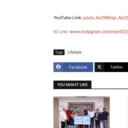
YouTube Link:
youtu.be/0WAsp_AjU
IG Link:
www.instagram.com/reel/DZ
Tags
Lifestyle
Facebook
Twitter
YOU MIGHT LIKE