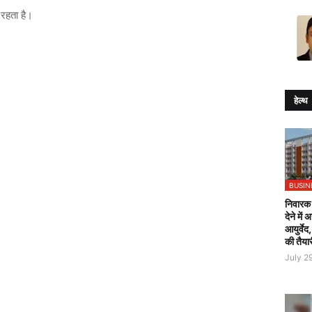
रहता है।
हेल्थ
BUSIN
निवारक 
देने में
आयुर्वेद
की तैया
July 2