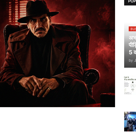
POP
BU
अभय
पीड
5 क
by