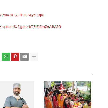
20?si=3UO21PshALyK_tqR
y-cjbsHrS/?igsh=bTZiZjZmZnA1M3R