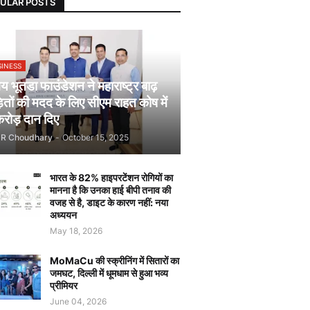
ULAR POSTS
SINESS
 भूतडा फाउंडेशन ने महाराष्ट्र बाढ़
़ितों की मदद के लिए सीएम राहत कोष में
रोड़ दान दिए
JR Choudhary
-
October 15, 2025
भारत के 82% हाइपरटेंशन रोगियों का
मानना है कि उनका हाई बीपी तनाव की
वजह से है, डाइट के कारण नहीं: नया
अध्ययन
May 18, 2026
MoMaCu की स्क्रीनिंग में सितारों का
जमघट, दिल्ली में धूमधाम से हुआ भव्य
प्रीमियर
June 04, 2026