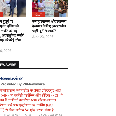
H
HEALTH
य बुज़ुर्ग पर
समग्र स्वास्थ्य और स्वास्थ्य
र्वक हर्निया की
देखभाल के लिए एक प्राचीन
 सर्जरी की गई -
जड़ी-बूटी 'शतावरी'
ै, अत्याधुनिक सर्जरी
June 23, 2026
उम्र की कोई सीमा
0, 2026
NEWSWIRE
 Provided By PRNewswire
विश्वविद्यालय मध्यप्रदेश के एमिटी इंस्टिट्यूट ऑफ़
सी (AIP) को फार्मेसी काउंसिल ऑफ इंडिया (PCI) के
धान में क़्वालिटी काउंसिल ऑफ इंडिया-नेशनल
िटेशन बोर्ड फॉर एजुकेशन एंड ट्रेनिंग (QCI-
 से मिला सर्वोच्च 'A' ग्रेड प्राप्त किया है
यर, भारत, अगस्त, गुरू, अग. ६ २०२६ सुबह ४:३०