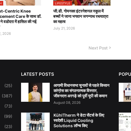
H
LIFESTYLE
nt-Centric Knee
जी.डी. गोयनका इंटरनेशनल स्कूल में
cement Care के साथ डॉ.
बच्चों ने जाना भगवान जगन्नाथ रथयात्रा
ा ने वडोदरा में हासिल की नई
का महत्व
July 21, 2026
2, 2026
Next Post
LATEST POSTS
POPU
आगामी विधानसभा चुनावों से पहले किसान
(25)
कांग्रेस का संगठनात्मक विस्तार,
(387)
जीवनदत्त अरगड़े को पूर्वी यूपी की कमान
August 08, 2026
(73)
KühlTherm ने डेटा सेंटर्स के लिए
(99)
स्वदेशी Liquid Cooling
Solutions लॉन्च किए
(23)