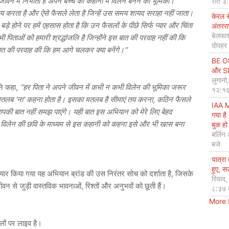
वन में निभाता है अपने बच्चे की कहानी में विलेन बनने की भूमिका।
रात ३
ं तय करता है और ऐसे फैसले लेता है जिन्हें उस समय शायद सराहा नहीं जाता।
केरल 
बड़े होने पर हमें एहसास होता है कि उन फैसलों के पीछे सिर्फ प्यार और चिंता
अंतररा
बेलफास
ं को हमारी श्रद्धांजलि है जिन्होंने इस बात की परवाह नहीं की कि
दोपहर
 बात की परवाह की कि हम आगे चलकर क्या बनेंगे।”
BE OP
और SDG
लुगानो
े कहा,
“हर पिता ने अपने जीवन में कभी न कभी विलेन की भूमिका जरूर
१२:१६
का मतलब ‘ना’ कहना होता है। इसका मतलब है सीमाएं तय करना, कठिन फैसले
IAA M
पकी बात नहीं समझ पाएंगे। यही बात इस अभियान को मेरे लिए बेहद
गया है
न विलेन की छवि के माध्यम से इस कहानी को कहना इसे और भी खास बना
बुक हो 
बर्लिन
बजे
यात्रा
हुए, 
ार किया गया यह अभियान ब्रांड की उस निरंतर सोच को दर्शाता है, जिसके
रियाद
वन से जुड़ी वास्तविक भावनाओं, रिश्तों और अनुभवों को छूती हैं।
८:३७ 
More
ों पर लाइव है।