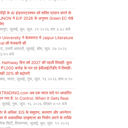
ीढ़ी के AI इंफ्रास्ट्रक्चर को शक्ति प्रदान करने के
UNON ने ErP 2026 के अनुरूप Green EC पंखे
किए
ियुंग, जुलाई, बुध, जुल. २९ २०२६ रात ३:३० बजे
r University ने बेलफास्ट में Jaipur Literature
val की मेजबानी की
्ट, उत्तरी आयरलैं, जुलाई, सोम, जुल. २७ २०२६
 ३:४५ बजे
Hathway वित्त वर्ष 2027 की पहली तिमाही: कुल
 ₹1,000 करोड़ के पार एवं ईबीआईटीडीए में तिमाही-
माही 20% की बढ़ोतरी
बाद, भारत, जुलाई, गुरू, जुल. १६ २०२६ शाम ७:१०
XTRADING.com अब एक सरल वादे पर आधारित
न गया है: In Control. When It Gets Real.
, जुलाई, गुरू, जुल. १६ २०२६ दोपहर ४:५९ बजे
कोर से अधिक: EIS के समुदाय, कल्याण और अपनेपन
्यम से अकादमिक उत्कृष्टता का निर्माण करने के तरीके
मिन्ह सिटी, वियतनाम, जुलाई, बुध, जुल. १५ २०२६