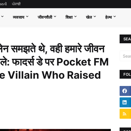
જરાતી
ਪੰਜਾਬੀ
व्यवसाय
जीवनशैली
शिक्षा
खेल
हेल्थ
SEA
िलेन समझते थे, वही हमारे जीवन
िकले: फादर्स डे पर Pocket FM
he Villain Who Raised
FOL