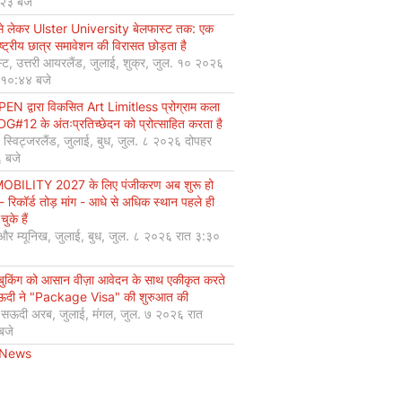
:२३ बजे
से लेकर Ulster University बेलफास्ट तक: एक
ष्ट्रीय छात्र समावेशन की विरासत छोड़ता है
्ट, उत्तरी आयरलैंड, जुलाई, शुक्र, जुल. १० २०२६
 १०:४४ बजे
EN द्वारा विकसित Art Limitless प्रोग्राम कला
#12 के अंतःप्रतिच्छेदन को प्रोत्साहित करता है
, स्विट्जरलैंड, जुलाई, बुध, जुल. ८ २०२६ दोपहर
 बजे
OBILITY 2027 के लिए पंजीकरण अब शुरू हो
 - रिकॉर्ड तोड़ मांग - आधे से अधिक स्थान पहले ही
चुके हैं
 और म्यूनिख, जुलाई, बुध, जुल. ८ २०२६ रात ३:३०
 बुकिंग को आसान वीज़ा आवेदन के साथ एकीकृत करते
सऊदी ने "Package Visa" की शुरुआत की
, सऊदी अरब, जुलाई, मंगल, जुल. ७ २०२६ रात
बजे
 News