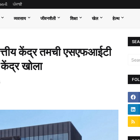
જરાતી
ਪੰਜਾਬੀ
व्यवसाय
जीवनशैली
शिक्षा
खेल
हेल्थ
SEA
ित्तीय केंद्र तमची एसएफआईटी
केंद्र खोला
FOL
6