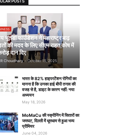
ULAR POSTS
SINESS
 भूतडा फाउंडेशन ने महाराष्ट्र बाढ़
़ितों की मदद के लिए सीएम राहत कोष में
रोड़ दान दिए
JR Choudhary
-
October 15, 2025
भारत के 82% हाइपरटेंशन रोगियों का
मानना है कि उनका हाई बीपी तनाव की
वजह से है, डाइट के कारण नहीं: नया
अध्ययन
May 18, 2026
MoMaCu की स्क्रीनिंग में सितारों का
जमघट, दिल्ली में धूमधाम से हुआ भव्य
प्रीमियर
June 04, 2026