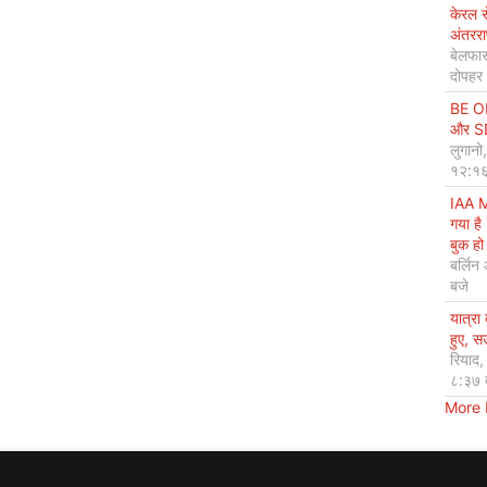
केरल 
अंतररा
बेलफास
दोपहर
BE OP
और SDG
लुगानो
१२:१६
IAA M
गया है
बुक हो 
बर्लिन
बजे
यात्रा
हुए, 
रियाद
८:३७ 
More