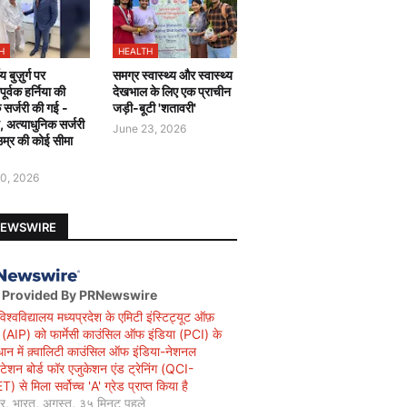
H
HEALTH
य बुज़ुर्ग पर
समग्र स्वास्थ्य और स्वास्थ्य
र्वक हर्निया की
देखभाल के लिए एक प्राचीन
 सर्जरी की गई -
जड़ी-बूटी 'शतावरी'
ै, अत्याधुनिक सर्जरी
June 23, 2026
उम्र की कोई सीमा
0, 2026
NEWSWIRE
 Provided By PRNewswire
विश्वविद्यालय मध्यप्रदेश के एमिटी इंस्टिट्यूट ऑफ़
सी (AIP) को फार्मेसी काउंसिल ऑफ इंडिया (PCI) के
धान में क़्वालिटी काउंसिल ऑफ इंडिया-नेशनल
िटेशन बोर्ड फॉर एजुकेशन एंड ट्रेनिंग (QCI-
 से मिला सर्वोच्च 'A' ग्रेड प्राप्त किया है
यर, भारत, अगस्त, ३५ मिनट पहले