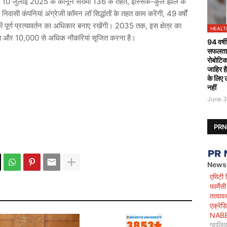
े 10 जुलाई 2025 के कानून संख्या 136 के तहत, इस्सिक-कुल झील के
िवासी कंपनियां अंग्रेजी कॉमन लॉ सिद्धांतों के तहत काम करेंगी, 49 वर्षों
 पूर्ण प्रत्यावर्तन का अधिकार बनाए रखेंगी। 2035 तक, इस क्षेत्र का
HEALT
रना और 10,000 से अधिक नौकरियां सृजित करना है।
94 वर्षी
सफलतापू
रोबोटिक
जाहिर ह
के लिए 
नहीं
June 3
PR
News
एमिटी 
फार्मे
तत्वाव
एक्रेड
NABET)
ग्वालि