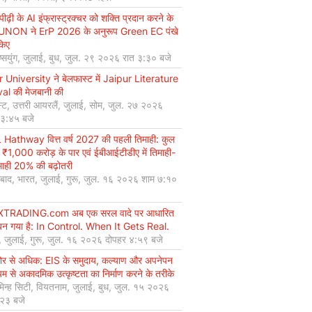
ीढ़ी के AI इंफ्रास्ट्रक्चर को शक्ति प्रदान करने के
UNON ने ErP 2026 के अनुरूप Green EC पंखे
किए
ियुंग, जुलाई, बुध, जुल. २९ २०२६ रात ३:३० बजे
r University ने बेलफास्ट में Jaipur Literature
val की मेजबानी की
्ट, उत्तरी आयरलैं, जुलाई, सोम, जुल. २७ २०२६
 ३:४५ बजे
Hathway वित्त वर्ष 2027 की पहली तिमाही: कुल
 ₹1,000 करोड़ के पार एवं ईबीआईटीडीए में तिमाही-
माही 20% की बढ़ोतरी
बाद, भारत, जुलाई, गुरू, जुल. १६ २०२६ शाम ७:१०
XTRADING.com अब एक सरल वादे पर आधारित
न गया है: In Control. When It Gets Real.
, जुलाई, गुरू, जुल. १६ २०२६ दोपहर ४:५९ बजे
कोर से अधिक: EIS के समुदाय, कल्याण और अपनेपन
्यम से अकादमिक उत्कृष्टता का निर्माण करने के तरीके
मिन्ह सिटी, वियतनाम, जुलाई, बुध, जुल. १५ २०२६
:२३ बजे