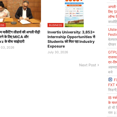
अगली प
लिए S
लॉन्च 
काओह्स
ESS
BUSINESS
Ulste
 मार्केटिंग लीडर्स की अगली पीढ़ी
Invertis University: 3,853+
Festi
करने के लिए MICA और
Internship Opportunities से
बेलफास
 के बीच साझेदारी
Students को मिल रहा Industry
दोपहर
Exposure
 03, 2026
GTPL 
July 30, 2026
राजस्व
दर-ति
Next Post
अहमदा
बजे
F
FXT ब
सिडनी
IB स्
के माध
हो ची 
रात ३