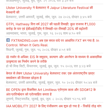
काओह्सियुंग, जुलाई, बुध, जुल. २९ २०२६ रात ३:३० बजे
Ulster University ने बेलफास्ट में Jaipur Literature Festival की
मेजबानी की
बेलफास्ट, उत्तरी आयरलैं, जुलाई, सोम, जुल. २७ २०२६ दोपहर ३:४५ बजे
GTPL Hathway वित्त वर्ष 2027 की पहली तिमाही: कुल राजस्व ₹1,000
करोड़ के पार एवं ईबीआईटीडीए में तिमाही-दर-तिमाही 20% की बढ़ोतरी
अहमदाबाद, भारत, जुलाई, गुरू, जुल. १६ २०२६ शाम ७:१० बजे
FXTRADING.com अब एक सरल वादे पर आधारित FXT बन गया है: In
Control. When It Gets Real.
सिडनी, जुलाई, गुरू, जुल. १६ २०२६ दोपहर ४:५९ बजे
IB स्कोर से अधिक: EIS के समुदाय, कल्याण और अपनेपन के माध्यम से अकादमिक
उत्कृष्टता का निर्माण करने के तरीके
हो ची मिन्ह सिटी, वियतनाम, जुलाई, बुध, जुल. १५ २०२६ रात ३:२३ बजे
केरल से लेकर Ulster University बेलफास्ट तक: एक अंतरराष्ट्रीय छात्र
समावेशन की विरासत छोड़ता है
बेलफास्ट, उत्तरी आयरलैंड, जुलाई, शुक्र, जुल. १० २०२६ दोपहर १०:४४ बजे
BE OPEN द्वारा विकसित Art Limitless प्रोग्राम कला और SDG#12 के
अंतःप्रतिच्छेदन को प्रोत्साहित करता है
लुगानो, स्विट्जरलैंड, जुलाई, बुध, जुल. ८ २०२६ दोपहर १२:१६ बजे
IAA MOBILITY 2027 के लिए पंजीकरण अब शुरू हो गया है - रिकॉर्ड तोड़ मांग