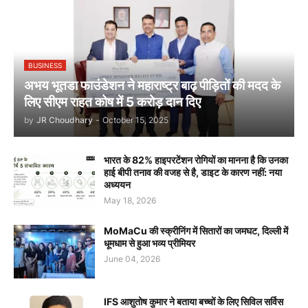
BUSINESS
अभय भूतडा फाउंडेशन ने महाराष्ट्र बाढ़ पीड़ितों की मदद के
लिए सीएम राहत कोष में 5 करोड़ दान दिए
by
JR Choudhary
-
October 15, 2025
भारत के 82% हाइपरटेंशन रोगियों का मानना है कि उनका
हाई बीपी तनाव की वजह से है, डाइट के कारण नहीं: नया
अध्ययन
May 18, 2026
MoMaCu की स्क्रीनिंग में सितारों का जमघट, दिल्ली में
धूमधाम से हुआ भव्य प्रीमियर
June 04, 2026
IFS आशुतोष कुमार ने बताया बच्चों के लिए सिविल सर्विस