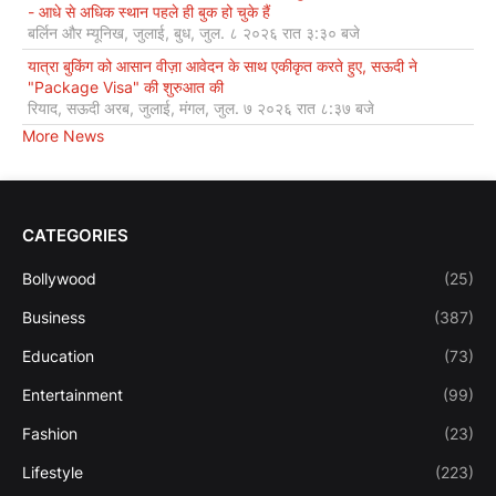
- आधे से अधिक स्थान पहले ही बुक हो चुके हैं
बर्लिन और म्यूनिख, जुलाई, बुध, जुल. ८ २०२६ रात ३:३० बजे
यात्रा बुकिंग को आसान वीज़ा आवेदन के साथ एकीकृत करते हुए, सऊदी ने
"Package Visa" की शुरुआत की
रियाद, सऊदी अरब, जुलाई, मंगल, जुल. ७ २०२६ रात ८:३७ बजे
More News
CATEGORIES
Bollywood
(25)
Business
(387)
Education
(73)
Entertainment
(99)
Fashion
(23)
Lifestyle
(223)