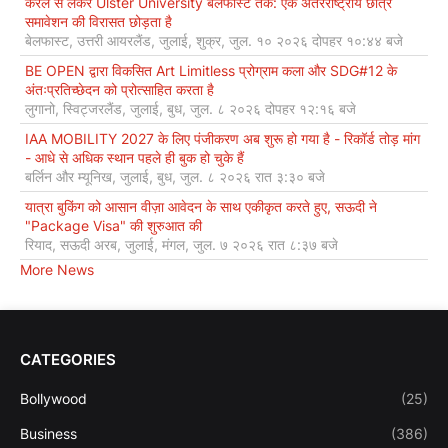
केरल से लेकर Ulster University बेलफास्ट तक: एक अंतरराष्ट्रीय छात्र
समावेशन की विरासत छोड़ता है
बेलफास्ट, उत्तरी आयरलैंड, जुलाई, शुक्र, जुल. १० २०२६ दोपहर १०:४४ बजे
BE OPEN द्वारा विकसित Art Limitless प्रोग्राम कला और SDG#12 के
अंतःप्रतिच्छेदन को प्रोत्साहित करता है
लुगानो, स्विट्जरलैंड, जुलाई, बुध, जुल. ८ २०२६ दोपहर १२:१६ बजे
IAA MOBILITY 2027 के लिए पंजीकरण अब शुरू हो गया है - रिकॉर्ड तोड़ मांग
- आधे से अधिक स्थान पहले ही बुक हो चुके हैं
बर्लिन और म्यूनिख, जुलाई, बुध, जुल. ८ २०२६ रात ३:३० बजे
यात्रा बुकिंग को आसान वीज़ा आवेदन के साथ एकीकृत करते हुए, सऊदी ने
"Package Visa" की शुरुआत की
रियाद, सऊदी अरब, जुलाई, मंगल, जुल. ७ २०२६ रात ८:३७ बजे
More News
CATEGORIES
Bollywood
(25)
Business
(386)