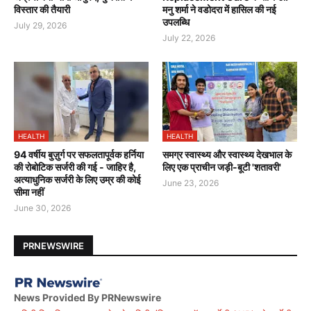
विस्तार की तैयारी
मनु शर्मा ने वडोदरा में हासिल की नई
उपलब्धि
July 29, 2026
July 22, 2026
HEALTH
HEALTH
94 वर्षीय बुज़ुर्ग पर सफलतापूर्वक हर्निया
समग्र स्वास्थ्य और स्वास्थ्य देखभाल के
की रोबोटिक सर्जरी की गई - जाहिर है,
लिए एक प्राचीन जड़ी-बूटी 'शतावरी'
अत्याधुनिक सर्जरी के लिए उम्र की कोई
June 23, 2026
सीमा नहीं
June 30, 2026
PRNEWSWIRE
News Provided By PRNewswire