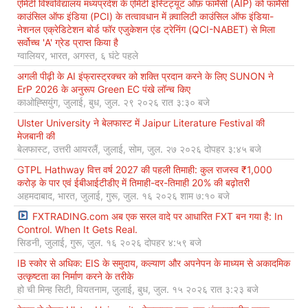
एमिटी विश्वविद्यालय मध्यप्रदेश के एमिटी इंस्टिट्यूट ऑफ़ फार्मेसी (AIP) को फार्मेसी
काउंसिल ऑफ इंडिया (PCI) के तत्वावधान में क़्वालिटी काउंसिल ऑफ इंडिया-
नेशनल एक्रेडिटेशन बोर्ड फॉर एजुकेशन एंड ट्रेनिंग (QCI-NABET) से मिला
सर्वोच्च 'A' ग्रेड प्राप्त किया है
ग्वालियर, भारत, अगस्त, ६ घंटे पहले
अगली पीढ़ी के AI इंफ्रास्ट्रक्चर को शक्ति प्रदान करने के लिए SUNON ने
ErP 2026 के अनुरूप Green EC पंखे लॉन्च किए
काओह्सियुंग, जुलाई, बुध, जुल. २९ २०२६ रात ३:३० बजे
Ulster University ने बेलफास्ट में Jaipur Literature Festival की
मेजबानी की
बेलफास्ट, उत्तरी आयरलैं, जुलाई, सोम, जुल. २७ २०२६ दोपहर ३:४५ बजे
GTPL Hathway वित्त वर्ष 2027 की पहली तिमाही: कुल राजस्व ₹1,000
करोड़ के पार एवं ईबीआईटीडीए में तिमाही-दर-तिमाही 20% की बढ़ोतरी
अहमदाबाद, भारत, जुलाई, गुरू, जुल. १६ २०२६ शाम ७:१० बजे
FXTRADING.com अब एक सरल वादे पर आधारित FXT बन गया है: In
Control. When It Gets Real.
सिडनी, जुलाई, गुरू, जुल. १६ २०२६ दोपहर ४:५९ बजे
IB स्कोर से अधिक: EIS के समुदाय, कल्याण और अपनेपन के माध्यम से अकादमिक
उत्कृष्टता का निर्माण करने के तरीके
हो ची मिन्ह सिटी, वियतनाम, जुलाई, बुध, जुल. १५ २०२६ रात ३:२३ बजे