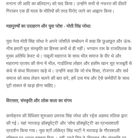
मनाना जी आदि का बलिदान) को याद किया। उन्होंने सभी से नफरत की दीवारें
गिराकर एक ही माला के मोतियों की तरह पिरोए जाने का आह्वान किया।
महापुरुषों का उदाहरण और युवा जोश - मोती सिंह जोधा:
युवा नेता मोती सिंह जोधा ने अपने जोशीले सम्बोधन में कहा कि छुआछूत और ऊंच-
नीच हमारी मूल संस्कृति का हिस्सा कभी थे ही नहीं। भगवान राम के राजतिलक के
मुख्य अतिथि केवट थे। पाबूजी महाराज के साथ भील समाज के वीर थे और
महाराणा प्रताप की सेना में भील, गाडोलिया लोहार और हकीम खान सूर मजबूती से
कंधे से कंधा मिलाकर खड़े थे। उन्होंने कहा कि जो मंच शिक्षा, रोजगार और सर्व
समाज को साथ लेकर चलने की बात करे, हमें उस मंच और ऐसे कर्मवीरों के साथ
पूरी ताकत से खड़ा होना चाहिए।
विरासत, संस्कृति और लोक कला का संगम
कार्यक्रम की विधिवत शुरुआत उमराव सिंह जोधा और रईस अहमद मलिक द्वारा
की गई। यहां 'मारवाड़ डॉक्यूमेंट्री' और 'सोच डॉक्यूमेंट्री' का प्रभावशाली
प्रदर्शन किया गया। युवा
श्री लोकेंद्र सिंह भाटी ने मारवाड़ के गौरवशाली
इतिहास पर अपना वक्तव्य दिया । वहीं, माधो सिंह ने 'विरासत और संस्कृति' पर