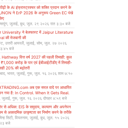
ीढ़ी के AI इंफ्रास्ट्रक्चर को शक्ति प्रदान करने के
UNON ने ErP 2026 के अनुरूप Green EC पंखे
किए
ियुंग, जुलाई, बुध, जुल. २९ २०२६ रात ३:३० बजे
r University ने बेलफास्ट में Jaipur Literature
val की मेजबानी की
्ट, उत्तरी आयरलैं, जुलाई, सोम, जुल. २७ २०२६
 ३:४५ बजे
Hathway वित्त वर्ष 2027 की पहली तिमाही: कुल
 ₹1,000 करोड़ के पार एवं ईबीआईटीडीए में तिमाही-
माही 20% की बढ़ोतरी
बाद, भारत, जुलाई, गुरू, जुल. १६ २०२६ शाम ७:१०
XTRADING.com अब एक सरल वादे पर आधारित
न गया है: In Control. When It Gets Real.
, जुलाई, गुरू, जुल. १६ २०२६ दोपहर ४:५९ बजे
कोर से अधिक: EIS के समुदाय, कल्याण और अपनेपन
्यम से अकादमिक उत्कृष्टता का निर्माण करने के तरीके
मिन्ह सिटी, वियतनाम, जुलाई, बुध, जुल. १५ २०२६
:२३ बजे