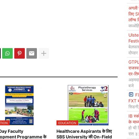
अगली प
लिए S
लॉन्च 
काओह्स
Ulste
Festi
बेलफास
दोपहर
GTPL 
राजस्व
दर-ति
अहमदा
बजे
F
FXT ब
सिडनी
IB स्
के माध
TION
EDUCATION
हो ची 
Day Faculty
Healthcare Aspirants के लिए
रात ३
opment Programme के
SBS University की On-Field