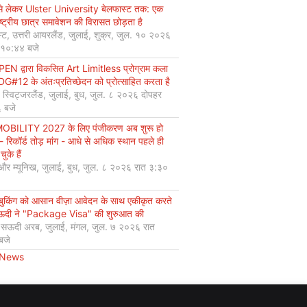
से लेकर Ulster University बेलफास्ट तक: एक
ष्ट्रीय छात्र समावेशन की विरासत छोड़ता है
्ट, उत्तरी आयरलैंड, जुलाई, शुक्र, जुल. १० २०२६
 १०:४४ बजे
EN द्वारा विकसित Art Limitless प्रोग्राम कला
#12 के अंतःप्रतिच्छेदन को प्रोत्साहित करता है
, स्विट्जरलैंड, जुलाई, बुध, जुल. ८ २०२६ दोपहर
 बजे
OBILITY 2027 के लिए पंजीकरण अब शुरू हो
 - रिकॉर्ड तोड़ मांग - आधे से अधिक स्थान पहले ही
चुके हैं
 और म्यूनिख, जुलाई, बुध, जुल. ८ २०२६ रात ३:३०
 बुकिंग को आसान वीज़ा आवेदन के साथ एकीकृत करते
सऊदी ने "Package Visa" की शुरुआत की
, सऊदी अरब, जुलाई, मंगल, जुल. ७ २०२६ रात
बजे
 News