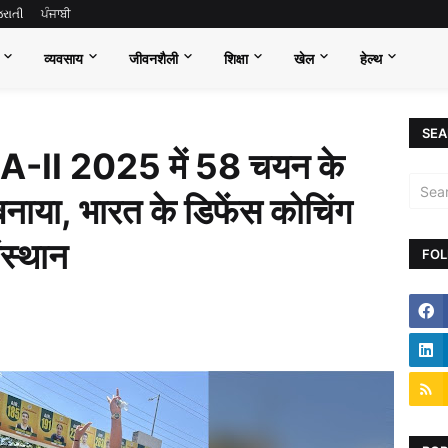
જરાતી
ਪੰਜਾਬੀ
व्यवसाय
जीवनशैली
शिक्षा
खेल
हेल्थ
SEA
 NDA-II 2025 में 58 चयन के
 बनाया, भारत के डिफेंस कोचिंग
संस्थान
FOL