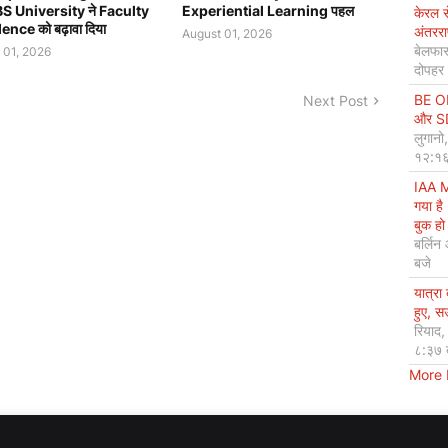
S University ने Faculty
Experiential Learning पहल
केरल 
ence को बढ़ावा दिया
अंतररा
August 01, 2026
बेलफास
 01, 2026
दोपहर
BE OP
Next Post
और SDG
लुगानो
१२:१६
IAA M
गया है
बुक हो 
बर्लिन
बजे
यात्रा
हुए, 
रियाद
८:३७ 
More