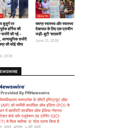
H
HEALTH
य बुज़ुर्ग पर
समग्र स्वास्थ्य और स्वास्थ्य
र्वक हर्निया की
देखभाल के लिए एक प्राचीन
 सर्जरी की गई -
जड़ी-बूटी 'शतावरी'
ै, अत्याधुनिक सर्जरी
June 23, 2026
उम्र की कोई सीमा
0, 2026
NEWSWIRE
 Provided By PRNewswire
विश्वविद्यालय मध्यप्रदेश के एमिटी इंस्टिट्यूट ऑफ़
सी (AIP) को फार्मेसी काउंसिल ऑफ इंडिया (PCI) के
धान में क़्वालिटी काउंसिल ऑफ इंडिया-नेशनल
िटेशन बोर्ड फॉर एजुकेशन एंड ट्रेनिंग (QCI-
 से मिला सर्वोच्च 'A' ग्रेड प्राप्त किया है
यर, भारत, अगस्त, ५ घंटे पहले