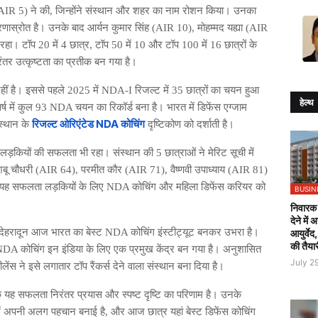
IR 5) ने की, जिन्होंने संस्थान और शहर का नाम रोशन किया। उनका
रेरणास्रोत है। उनके बाद आर्यन कुमार सिंह (AIR 10), मोहम्मद यह्या (AIR
हा। टॉप 20 में 4 छात्र, टॉप 50 में 10 और टॉप 100 में 16 छात्रों के
ंतर उत्कृष्टता का प्रतीक बन गया है।
ं है। इससे पहले 2025 में NDA-I रिजल्ट में 35 छात्रों का चयन हुआ
हेल्थ
ष में कुल 93 NDA चयन का रिकॉर्ड बना है। भारत में डिफेंस एग्जाम
रिजल्ट ओरिएंटेड NDA कोचिंग
संस्थान के
दृष्टिकोण को दर्शाती है।
ं लड़कियों की सफलता भी रहा। संस्थान की 5 छात्राओं ने मेरिट सूची में
शबू चौधरी (AIR 64), परमीत कौर (AIR 71), वैष्णवी उपाध्याय (AIR 81)
 यह सफलता लड़कियों के लिए NDA कोचिंग और महिला डिफेंस करियर को
BUSIN
निवारक 
देने में
 हब देहरादून आज भारत का बेस्ट NDA कोचिंग इंस्टीट्यूट बनकर उभरा है।
आयुर्वेद
की तैया
यह NDA कोचिंग इन इंडिया के लिए एक प्रमुख केंद्र बन गया है। अनुशासित
July 2
ेंस ने इसे लगातार टॉप रैंकर्स देने वाला संस्थान बना दिया है।
ि यह सफलता निरंतर प्रयास और स्पष्ट दृष्टि का परिणाम है। उनके
ें अपनी अलग पहचान बनाई है, और आज छात्र यहां बेस्ट डिफेंस कोचिंग