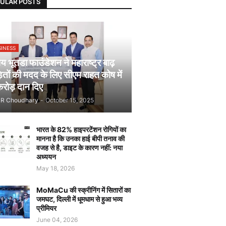
ULAR POSTS
SINESS
 भूतडा फाउंडेशन ने महाराष्ट्र बाढ़
़ितों की मदद के लिए सीएम राहत कोष में
रोड़ दान दिए
JR Choudhary
-
October 15, 2025
भारत के 82% हाइपरटेंशन रोगियों का
मानना है कि उनका हाई बीपी तनाव की
वजह से है, डाइट के कारण नहीं: नया
अध्ययन
May 18, 2026
MoMaCu की स्क्रीनिंग में सितारों का
जमघट, दिल्ली में धूमधाम से हुआ भव्य
प्रीमियर
June 04, 2026