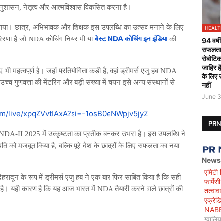
 अनुशासन, नेतृत्व और आत्मविश्वास विकसित करना है।
बन गया। छात्र, अभिभावक और शिक्षक इस उपलब्धि का उत्सव मनाने के लिए
HEALT
बेस्ट NDA कोचिंग इन इंडिया
रेरणा है जो NDA कोचिंग नियर मी या
की
94 वर्षी
सफलतापू
रोबोटिक
जाहिर ह
 भी महत्वपूर्ण है। जहां प्रतियोगिता कड़ी है, वहां ड्रीमर्स एजु हब NDA
के लिए 
 गुणवत्ता की मेंटरिंग और बड़ी संख्या में चयन इसे अन्य संस्थानों से
नहीं
June 3
om/live/xpqZVvtIAxA?si=-1osB0eNWpjv5jyZ
PR
जु हब NDA-II 2025 में उत्कृष्टता का प्रतीक बनकर उभरा है। इस उपलब्धि ने
िति को मजबूत किया है, बल्कि पूरे देश के छात्रों के लिए सफलता का नया
News
एमिटी 
 देहरादून के रूप में ड्रीमर्स एजु हब ने एक बार फिर साबित किया है कि सही
फार्मे
 है। यही कारण है कि यह आज भारत में NDA तैयारी करने वाले छात्रों की
तत्वाव
एक्रेड
NABET)
ग्वालि