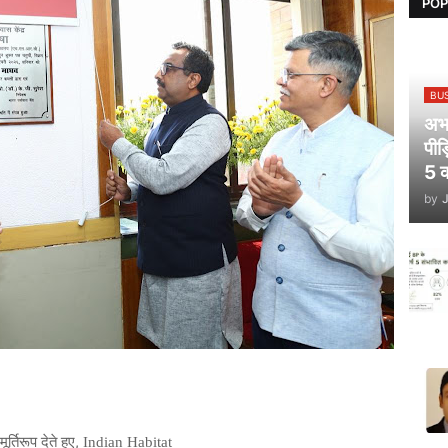
POP
BU
अभय
पीड
5 क
by
,
मूर्तिरूप
देते
हुए
Indian Habitat