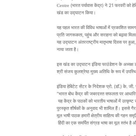
(
)
21
Centre
भारत
पर्यावास
केंद्र
ने
फरवरी
को
हे
खंड
का
उद्घाटन
किया।
यह
पहल
भारत
की
विविध
भाषाओं
में
प्रकाशित
सामग्
,
प्रति
जागरूकता
पहुंच
और
सराहना
को
बढ़ावा
मिल
यह
उद्घाटन
अंतरराष्ट्रीय
मातृभाषा
दिवस
पर
हुआ
नाया
जाता
है।
इस
खंड
का
उद्घाटन
इंडिया
फाउंडेशन
के
अध्यक्ष
श्री
संजय
कुलश्रेष्ठ
मुख्य
अतिथि
के
रूप
में
उपस्थ
. (
.)
.
.
इंडिया
हेबिटेट
सेंटर
के
निदेशक
प्रो
डॉ
के
जी
“
भारत
बोध
केंद्र
की
जबरदस्त
सफलता
पर
आधारि
यह
केंद्र
के
पाठकों
को
भारतीय
भाषाओं
में
उत्कृष्ट
पुरस्कृत
शीर्षकों
के
अनुवाद
भी
शामिल
हैं।
इससे
गैर
मूल
भाषी
पाठक
हमारी
क्षेत्रीय
साहित्य
की
गहन
समृद्
हिंदी
का
एक
समर्पित
संग्रह
भाषा
का
मूल
स्तंभ
है
औ