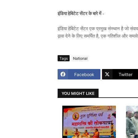
इंडिया
हेबिटेट
सेंटर
के
बारे
में -
इंडिया
हेबिटेट
सेंटर
एक
प्रमुख
संस्थान
है
जो
संवा
,
ढ़ावा
देने
के
लिए
समर्पित
है
एक
गतिशील
और
समाव
Tags
National
Facebook
Twitter
YOU MIGHT LIKE