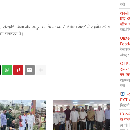
बजे
अगली प
लिए S
लॉन्च 
,
,
द
संस्कृति
शिक्षा
और
अनुसंधान
के
माध्यम
से
विभिन्न
क्षेत्रों
में
सहयोग
को
ब
काओह्स
ेशी
वातावरण
में।
Ulste
Festi
बेलफास
दोपहर
GTPL 
राजस्व
दर-ति
अहमदा
बजे
F
FXT ब
सिडनी
IB स्
के माध
हो ची 