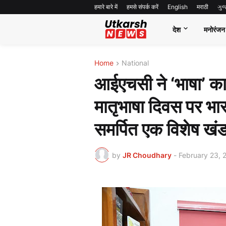
हमारे बारे में
हमसे संपर्क करें
English
मराठी
ગુ
देश
मनोरंजन
Home
National
आईएचसी ने ‘भाषा’ का 
मातृभाषा दिवस पर भा
समर्पित एक विशेष खं
by
JR Choudhary
-
February 23, 