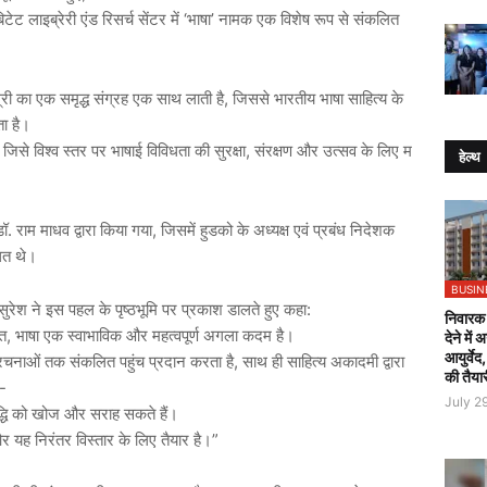
‘
’
बिटेट
लाइब्रेरी
एंड
रिसर्च
सेंटर
में
भाषा
नामक
एक
विशेष
रूप
से
संकलित
,
री
का
एक
समृद्ध
संग्रह
एक
साथ
लाती
है
जिससे
भारतीय
भाषा
साहित्य
के
ता
है।
,
,
जिसे
विश्व
स्तर
पर
भाषाई
विविधता
की
सुरक्षा
संरक्षण
और
उत्सव
के
लिए
म
हेल्थ
.
,
डॉ
राम
माधव
द्वारा
किया
गया
जिसमें
हुडको
के
अध्यक्ष
एवं
प्रबंध
निदेशक
ित
थे।
BUSIN
:
सुरेश
ने
इस
पहल
के
पृष्ठभूमि
पर
प्रकाश
डालते
हुए
कहा
निवारक 
,
त
भाषा
एक
स्वाभाविक
और
महत्वपूर्ण
अगला
कदम
है।
देने में
आयुर्वेद
,
रचनाओं
तक
संकलित
पहुंच
प्रदान
करता
है
साथ
ही
साहित्य
अकादमी
द्वारा
की तैया
-
July 2
धि
को
खोज
और
सराह
सकते
हैं।
”
र
यह
निरंतर
विस्तार
के
लिए
तैयार
है।