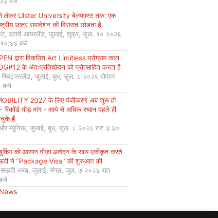
:२३ बजे
से लेकर Ulster University बेलफास्ट तक: एक
ष्ट्रीय छात्र समावेशन की विरासत छोड़ता है
्ट, उत्तरी आयरलैंड, जुलाई, शुक्र, जुल. १० २०२६
 १०:४४ बजे
EN द्वारा विकसित Art Limitless प्रोग्राम कला
#12 के अंतःप्रतिच्छेदन को प्रोत्साहित करता है
, स्विट्जरलैंड, जुलाई, बुध, जुल. ८ २०२६ दोपहर
 बजे
OBILITY 2027 के लिए पंजीकरण अब शुरू हो
 - रिकॉर्ड तोड़ मांग - आधे से अधिक स्थान पहले ही
चुके हैं
 और म्यूनिख, जुलाई, बुध, जुल. ८ २०२६ रात ३:३०
 बुकिंग को आसान वीज़ा आवेदन के साथ एकीकृत करते
सऊदी ने "Package Visa" की शुरुआत की
, सऊदी अरब, जुलाई, मंगल, जुल. ७ २०२६ रात
बजे
 News