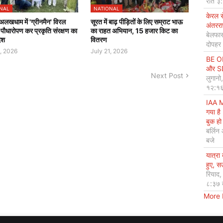
रात ३
NAL
NATIONAL
केरल 
 अलखधाम में 'ग्रीनमैन' विरल
सूरत में बाढ़ पीड़ितों के लिए सम्राट भाऊ
अंतररा
े पौधारोपण कर प्रकृति संरक्षण का
का राहत अभियान, 15 हजार किट का
बेलफास
ेश
वितरण
दोपहर
1, 2026
July 21, 2026
BE OP
और SDG
Next Post
लुगानो
१२:१६
IAA M
गया है
बुक हो 
बर्लिन
बजे
यात्रा
हुए, 
रियाद
८:३७ 
More