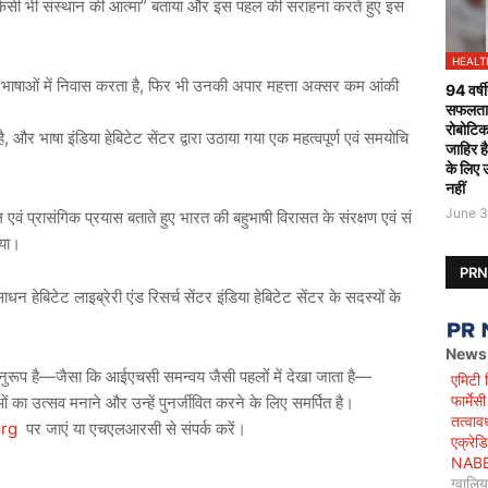
”
िसी
भी
संस्थान
की
आत्मा
बताया
और
इस
पहल
की
सराहना
करते
हुए
इस
HEALT
,
भाषाओं
में
निवास
करता
है
फिर
भी
उनकी
अपार
महत्ता
अक्सर
कम
आंकी
94 वर्षी
सफलतापू
रोबोटिक
,
है
और
भाषा
इंडिया
हेबिटेट
सेंटर
द्वारा
उठाया
गया
एक
महत्वपूर्ण
एवं
समयोचि
जाहिर ह
के लिए 
नहीं
June 3
ल
एवं
प्रासंगिक
प्रयास
बताते
हुए
भारत
की
बहुभाषी
विरासत
के
संरक्षण
एवं
सं
या।
PR
साधन
हेबिटेट
लाइब्रेरी
एंड
रिसर्च
सेंटर
इंडिया
हेबिटेट
सेंटर
के
सदस्यों
के
News
—
—
ुरूप
है
जैसा
कि
आईएचसी
समन्वय
जैसी
पहलों
में
देखा
जाता
है
एमिटी 
फार्मे
ओं
का
उत्सव
मनाने
और
उन्हें
पुनर्जीवित
करने
के
लिए
समर्पित
है।
तत्वाव
org
पर
जाएं
या
एचएलआरसी
से
संपर्क
करें।
एक्रेड
NABET)
ग्वालि