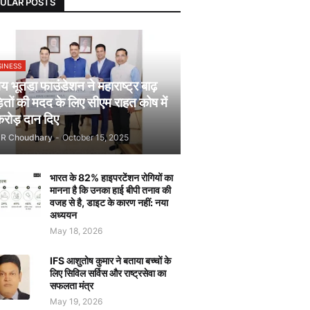
ULAR POSTS
SINESS
 भूतडा फाउंडेशन ने महाराष्ट्र बाढ़
़ितों की मदद के लिए सीएम राहत कोष में
रोड़ दान दिए
JR Choudhary
-
October 15, 2025
भारत के 82% हाइपरटेंशन रोगियों का
मानना है कि उनका हाई बीपी तनाव की
वजह से है, डाइट के कारण नहीं: नया
अध्ययन
May 18, 2026
IFS आशुतोष कुमार ने बताया बच्चों के
लिए सिविल सर्विस और राष्ट्रसेवा का
सफलता मंत्र
May 19, 2026