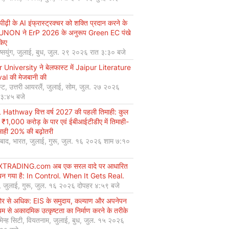
ीढ़ी के AI इंफ्रास्ट्रक्चर को शक्ति प्रदान करने के
UNON ने ErP 2026 के अनुरूप Green EC पंखे
किए
ियुंग, जुलाई, बुध, जुल. २९ २०२६ रात ३:३० बजे
r University ने बेलफास्ट में Jaipur Literature
val की मेजबानी की
्ट, उत्तरी आयरलैं, जुलाई, सोम, जुल. २७ २०२६
 ३:४५ बजे
Hathway वित्त वर्ष 2027 की पहली तिमाही: कुल
 ₹1,000 करोड़ के पार एवं ईबीआईटीडीए में तिमाही-
माही 20% की बढ़ोतरी
बाद, भारत, जुलाई, गुरू, जुल. १६ २०२६ शाम ७:१०
XTRADING.com अब एक सरल वादे पर आधारित
न गया है: In Control. When It Gets Real.
, जुलाई, गुरू, जुल. १६ २०२६ दोपहर ४:५९ बजे
कोर से अधिक: EIS के समुदाय, कल्याण और अपनेपन
्यम से अकादमिक उत्कृष्टता का निर्माण करने के तरीके
मिन्ह सिटी, वियतनाम, जुलाई, बुध, जुल. १५ २०२६