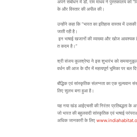
.
“
अपने
संबोधन
में
डॉ
राम
माधव
ने
पुस्तकालय
को
क
के
और
विस्तार
की
अपील
की।
“
उन्होंने
कहा
कि
भारत
का
इतिहास
वास्तव
में
उसकी
जाती
रही
है।
इन
भाषाई
खजानों
की
व्याख्या
और
खोज
आवश्यक
”
त
कदम
है।
श्री
संजय
कुलश्रेष्ठ
ने
इस
शुभारंभ
को
समयानुकू
वर्धन
की
आज
के
दौर
में
महत्वपूर्ण
भूमिका
पर
बल
दि
बौद्धिक
एवं
सांस्कृतिक
संलग्नता
का
एक
मूल्यवान
सं
लिए
सुलभ
बना
हुआ
है।
यह
नया
खंड
आईएचसी
की
निरंतर
प्रतिबद्धता
के
अन
जो
भारत
की
बहुलवादी
सांस्कृतिक
एवं
भाषाई
परंपरा
www.indiahabitat.
अधिक
जानकारी
के
लिए