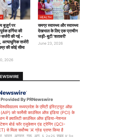
H
HEALTH
य बुज़ुर्ग पर
समग्र स्वास्थ्य और स्वास्थ्य
र्वक हर्निया की
देखभाल के लिए एक प्राचीन
 सर्जरी की गई -
जड़ी-बूटी 'शतावरी'
ै, अत्याधुनिक सर्जरी
June 23, 2026
उम्र की कोई सीमा
0, 2026
NEWSWIRE
 Provided By PRNewswire
विश्वविद्यालय मध्यप्रदेश के एमिटी इंस्टिट्यूट ऑफ़
सी (AIP) को फार्मेसी काउंसिल ऑफ इंडिया (PCI) के
धान में क़्वालिटी काउंसिल ऑफ इंडिया-नेशनल
िटेशन बोर्ड फॉर एजुकेशन एंड ट्रेनिंग (QCI-
 से मिला सर्वोच्च 'A' ग्रेड प्राप्त किया है
यर, भारत, अगस्त, गुरू, अग. ६ २०२६ सुबह ४:३०