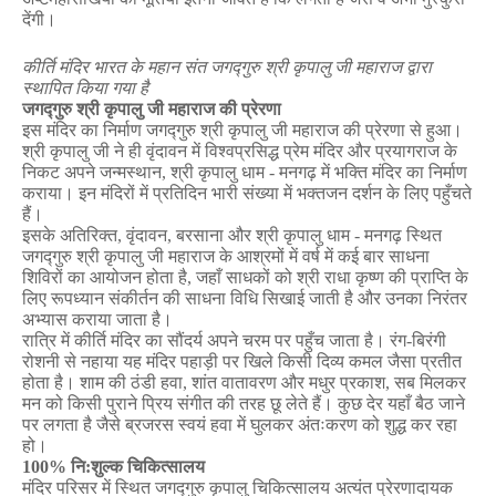
देंगी।
कीर्ति
मंदिर
भारत
के
महान
संत
जगद्गुरु
श्री
कृपालु
जी
महाराज
द्वारा
स्थापित
किया
गया
है
जगद्गुरु
श्री
कृपालु
जी
महाराज
की
प्रेरणा
इस
मंदिर
का
निर्माण
जगद्गुरु
श्री
कृपालु
जी
महाराज
की
प्रेरणा
से
हुआ।
श्री
कृपालु
जी
ने
ही
वृंदावन
में
विश्वप्रसिद्ध
प्रेम
मंदिर
और
प्रयागराज
के
निकट
अपने
जन्मस्थान
,
श्री
कृपालु
धाम
-
मनगढ़
में
भक्ति
मंदिर
का
निर्माण
कराया।
इन
मंदिरों
में
प्रतिदिन
भारी
संख्या
में
भक्तजन
दर्शन
के
लिए
पहुँचते
हैं।
इसके
अतिरिक्त
,
वृंदावन
,
बरसाना
और
श्री
कृपालु
धाम
-
मनगढ़
स्थित
जगद्गुरु
श्री
कृपालु
जी
महाराज
के
आश्रमों
में
वर्ष
में
कई
बार
साधना
शिविरों
का
आयोजन
होता
है
,
जहाँ
साधकों
को
श्री
राधा
कृष्ण
की
प्राप्ति
के
लिए
रूपध्यान
संकीर्तन
की
साधना
विधि
सिखाई
जाती
है
और
उनका
निरंतर
अभ्यास
कराया
जाता
है।
रात्रि
में
कीर्ति
मंदिर
का
सौंदर्य
अपने
चरम
पर
पहुँच
जाता
है।
रंग
-
बिरंगी
रोशनी
से
नहाया
यह
मंदिर
पहाड़ी
पर
खिले
किसी
दिव्य
कमल
जैसा
प्रतीत
होता
है।
शाम
की
ठंडी
हवा
,
शांत
वातावरण
और
मधुर
प्रकाश
,
सब
मिलकर
मन
को
किसी
पुराने
प्रिय
संगीत
की
तरह
छू
लेते
हैं।
कुछ
देर
यहाँ
बैठ
जाने
पर
लगता
है
जैसे
ब्रजरस
स्वयं
हवा
में
घुलकर
अंतःकरण
को
शुद्ध
कर
रहा
हो।
100%
नि
:
शुल्क
चिकित्सालय
मंदिर
परिसर
में
स्थित
जगद्गुरु
कृपालु
चिकित्सालय
अत्यंत
प्रेरणादायक