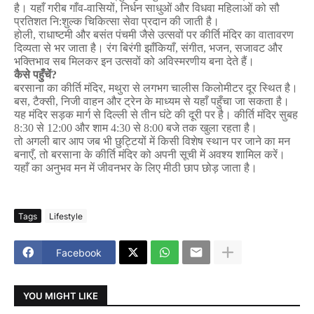
है।
यहाँ
गरीब
गाँव
-
वासियों
,
निर्धन
साधुओं
और
विधवा
महिलाओं
को
सौ
प्रतिशत
नि
:
शुल्क
चिकित्सा
सेवा
प्रदान
की
जाती
है।
होली
,
राधाष्टमी
और
बसंत
पंचमी
जैसे
उत्सवों
पर
कीर्ति
मंदिर
का
वातावरण
दिव्यता
से
भर
जाता
है।
रंग
बिरंगी
झाँकियाँ
,
संगीत
,
भजन
,
सजावट
और
भक्तिभाव
सब
मिलकर
इन
उत्सवों
को
अविस्मरणीय
बना
देते
हैं।
कैसे
पहुँचें
?
बरसाना
का
कीर्ति
मंदिर
,
मथुरा
से
लगभग
चालीस
किलोमीटर
दूर
स्थित
है।
बस
,
टैक्सी
,
निजी
वाहन
और
ट्रेन
के
माध्यम
से
यहाँ
पहुँचा
जा
सकता
है।
यह
मंदिर
सड़क
मार्ग
से
दिल्ली
से
तीन
घंटे
की
दूरी
पर
है।
कीर्ति
मंदिर
सुबह
8:30
से
12:00
और
शाम
4:30
से
8:00
बजे
तक
खुला
रहता
है।
तो
अगली
बार
आप
जब
भी
छुट्टियों
में
किसी
विशेष
स्थान
पर
जाने
का
मन
बनाएँ
,
तो
बरसाना
के
कीर्ति
मंदिर
को
अपनी
सूची
में
अवश्य
शामिल
करें।
यहाँ
का
अनुभव
मन
में
जीवनभर
के
लिए
मीठी
छाप
छोड़
जाता
है।
Tags
Lifestyle
Facebook
YOU MIGHT LIKE