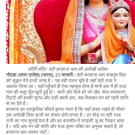
कीर्ति
मंदिर
:
श्री
बरसाना
धाम
की
अनोखी
धरोहर
नोएडा
(
उत्तर
प्रदेश
) [
भारत
], 23
जनवरी
:
श्री
बरसाना
धाम
सचमुच
दिल
को
सुकून
देने
वाली
जगह
है।
यह
वही
पावन
भूमि
है
जहाँ
श्री
राधा
ने
अवतरा
लिया
था।
यहाँ
पहुँचते
ही
ऐसा
महसूस
होता
है
मानो
हवा
में
ही
राधा
नाम
की
मधुर
गूँज
घुली
हुई
हो।
चारों
ओर
फैले
हरे
भरे
खेत
,
शांत
वातावरण
,
मिट्टी
की
हल्की
सुगंध
और
ठंडी
बहती
हवा
,
सब
मिलकर
मन
को
गहरी
शांति
से
भर
देते
हैं।
बरसाना
का
प्राकृतिक
सौंदर्य
इतना
प्यारा
है
कि
यहाँ
कदम
रखते
ही
भीतर
एक
अनोखी
दिव्य
ऊर्जा
का
संचार
होने
लगता
है।
हर
मोड़
पर
श्री
राधा
रानी
का
नाम
सुनाई
देता
है
और
हर
बातचीत
में
लाड़ली
जू
का
ज़िक्र
आता
है।
यदि
आप
मन
की
शांति
और
राधा
कृष्ण
भक्ति
का
अनुभव
चाहते
हैं
,
तो
बरसाना
धाम
अवश्य
जाएँ।