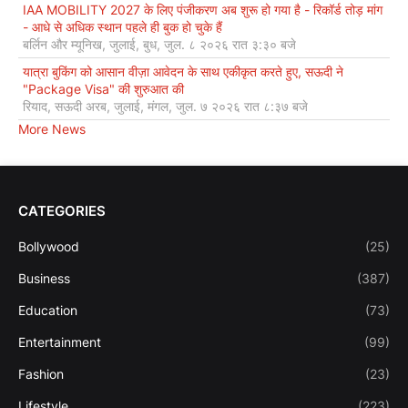
IAA MOBILITY 2027 के लिए पंजीकरण अब शुरू हो गया है - रिकॉर्ड तोड़ मांग
- आधे से अधिक स्थान पहले ही बुक हो चुके हैं
बर्लिन और म्यूनिख, जुलाई, बुध, जुल. ८ २०२६ रात ३:३० बजे
यात्रा बुकिंग को आसान वीज़ा आवेदन के साथ एकीकृत करते हुए, सऊदी ने
"Package Visa" की शुरुआत की
रियाद, सऊदी अरब, जुलाई, मंगल, जुल. ७ २०२६ रात ८:३७ बजे
More News
CATEGORIES
Bollywood
(25)
Business
(387)
Education
(73)
Entertainment
(99)
Fashion
(23)
Lifestyle
(223)