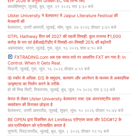
ErP 2026 के अनुरूप Green EC पंखे लॉन्च किए
काओह्सियुंग, जुलाई, बुध, जुल. २९ २०२६ रात ३:३० बजे
Ulster University ने बेलफास्ट में Jaipur Literature Festival की
मेजबानी की
बेलफास्ट, उत्तरी आयरलैं, जुलाई, सोम, जुल. २७ २०२६ दोपहर ३:४५ बजे
GTPL Hathway वित्त वर्ष 2027 की पहली तिमाही: कुल राजस्व ₹1,000
करोड़ के पार एवं ईबीआईटीडीए में तिमाही-दर-तिमाही 20% की बढ़ोतरी
अहमदाबाद, भारत, जुलाई, गुरू, जुल. १६ २०२६ शाम ७:१० बजे
FXTRADING.com अब एक सरल वादे पर आधारित FXT बन गया है: In
Control. When It Gets Real.
सिडनी, जुलाई, गुरू, जुल. १६ २०२६ दोपहर ४:५९ बजे
IB स्कोर से अधिक: EIS के समुदाय, कल्याण और अपनेपन के माध्यम से अकादमिक
उत्कृष्टता का निर्माण करने के तरीके
हो ची मिन्ह सिटी, वियतनाम, जुलाई, बुध, जुल. १५ २०२६ रात ३:२३ बजे
केरल से लेकर Ulster University बेलफास्ट तक: एक अंतरराष्ट्रीय छात्र
समावेशन की विरासत छोड़ता है
बेलफास्ट, उत्तरी आयरलैंड, जुलाई, शुक्र, जुल. १० २०२६ दोपहर १०:४४ बजे
BE OPEN द्वारा विकसित Art Limitless प्रोग्राम कला और SDG#12 के
अंतःप्रतिच्छेदन को प्रोत्साहित करता है
लुगानो, स्विट्जरलैंड, जुलाई, बुध, जुल. ८ २०२६ दोपहर १२:१६ बजे