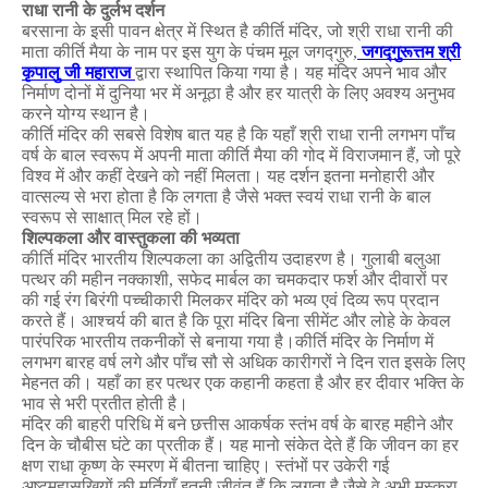
राधा
रानी
के
दुर्लभ
दर्शन
बरसाना
के
इसी
पावन
क्षेत्र
में
स्थित
है
कीर्ति
मंदिर
,
जो
श्री
राधा
रानी
की
माता
कीर्ति
मैया
के
नाम
पर
इस
युग
के
पंचम
मूल
जगद्गुरु
,
जगद्गुरूत्तम
श्री
कृपालु
जी
महाराज
द्वारा
स्थापित
किया
गया
है।
यह
मंदिर
अपने
भाव
और
निर्माण
दोनों
में
दुनिया
भर
में
अनूठा
है
और
हर
यात्री
के
लिए
अवश्य
अनुभव
करने
योग्य
स्थान
है।
कीर्ति
मंदिर
की
सबसे
विशेष
बात
यह
है
कि
यहाँ
श्री
राधा
रानी
लगभग
पाँच
वर्ष
के
बाल
स्वरूप
में
अपनी
माता
कीर्ति
मैया
की
गोद
में
विराजमान
हैं
,
जो
पूरे
विश्व
में
और
कहीं
देखने
को
नहीं
मिलता।
यह
दर्शन
इतना
मनोहारी
और
वात्सल्य
से
भरा
होता
है
कि
लगता
है
जैसे
भक्त
स्वयं
राधा
रानी
के
बाल
स्वरूप
से
साक्षात्
मिल
रहे
हों।
शिल्पकला
और
वास्तुकला
की
भव्यता
कीर्ति
मंदिर
भारतीय
शिल्पकला
का
अद्वितीय
उदाहरण
है।
गुलाबी
बलुआ
पत्थर
की
महीन
नक्काशी
,
सफेद
मार्बल
का
चमकदार
फर्श
और
दीवारों
पर
की
गई
रंग
बिरंगी
पच्चीकारी
मिलकर
मंदिर
को
भव्य
एवं
दिव्य
रूप
प्रदान
करते
हैं।
आश्चर्य
की
बात
है
कि
पूरा
मंदिर
बिना
सीमेंट
और
लोहे
के
केवल
पारंपरिक
भारतीय
तकनीकों
से
बनाया
गया
है।कीर्ति
मंदिर
के
निर्माण
में
लगभग
बारह
वर्ष
लगे
और
पाँच
सौ
से
अधिक
कारीगरों
ने
दिन
रात
इसके
लिए
मेहनत
की।
यहाँ
का
हर
पत्थर
एक
कहानी
कहता
है
और
हर
दीवार
भक्ति
के
भाव
से
भरी
प्रतीत
होती
है।
मंदिर
की
बाहरी
परिधि
में
बने
छत्तीस
आकर्षक
स्तंभ
वर्ष
के
बारह
महीने
और
दिन
के
चौबीस
घंटे
का
प्रतीक
हैं।
यह
मानो
संकेत
देते
हैं
कि
जीवन
का
हर
क्षण
राधा
कृष्ण
के
स्मरण
में
बीतना
चाहिए।
स्तंभों
पर
उकेरी
गई
अष्टमहासखियों
की
मूर्तियाँ
इतनी
जीवंत
हैं
कि
लगता
है
जैसे
वे
अभी
मुस्कुरा