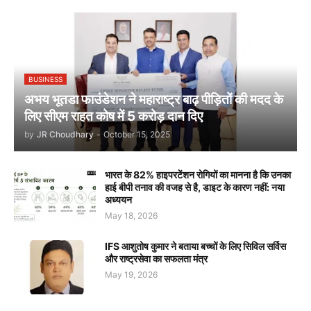
BUSINESS
अभय भूतडा फाउंडेशन ने महाराष्ट्र बाढ़ पीड़ितों की मदद के
लिए सीएम राहत कोष में 5 करोड़ दान दिए
by
JR Choudhary
-
October 15, 2025
भारत के 82% हाइपरटेंशन रोगियों का मानना है कि उनका
हाई बीपी तनाव की वजह से है, डाइट के कारण नहीं: नया
अध्ययन
May 18, 2026
IFS आशुतोष कुमार ने बताया बच्चों के लिए सिविल सर्विस
और राष्ट्रसेवा का सफलता मंत्र
May 19, 2026