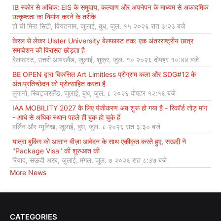
IB स्कोर से अधिक: EIS के समुदाय, कल्याण और अपनेपन के माध्यम से अकादमिक
उत्कृष्टता का निर्माण करने के तरीके
हो ची मिन्ह सिटी, वियतनाम, जुलाई, बुध, जुल. १५ २०२६ रात ३:२३ बजे
केरल से लेकर Ulster University बेलफास्ट तक: एक अंतरराष्ट्रीय छात्र
समावेशन की विरासत छोड़ता है
बेलफास्ट, उत्तरी आयरलैंड, जुलाई, शुक्र, जुल. १० २०२६ दोपहर १०:४४ बजे
BE OPEN द्वारा विकसित Art Limitless प्रोग्राम कला और SDG#12 के
अंतःप्रतिच्छेदन को प्रोत्साहित करता है
लुगानो, स्विट्जरलैंड, जुलाई, बुध, जुल. ८ २०२६ दोपहर १२:१६ बजे
IAA MOBILITY 2027 के लिए पंजीकरण अब शुरू हो गया है - रिकॉर्ड तोड़ मांग
- आधे से अधिक स्थान पहले ही बुक हो चुके हैं
बर्लिन और म्यूनिख, जुलाई, बुध, जुल. ८ २०२६ रात ३:३० बजे
यात्रा बुकिंग को आसान वीज़ा आवेदन के साथ एकीकृत करते हुए, सऊदी ने
"Package Visa" की शुरुआत की
रियाद, सऊदी अरब, जुलाई, मंगल, जुल. ७ २०२६ रात ८:३७ बजे
More News
CATEGORIES