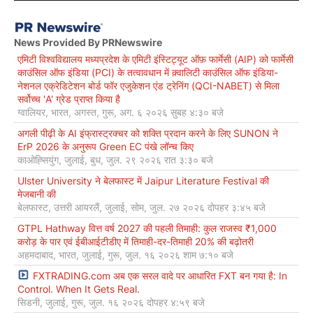
News Provided By PRNewswire
एमिटी विश्वविद्यालय मध्यप्रदेश के एमिटी इंस्टिट्यूट ऑफ़ फार्मेसी (AIP) को फार्मेसी
काउंसिल ऑफ इंडिया (PCI) के तत्वावधान में क़्वालिटी काउंसिल ऑफ इंडिया-
नेशनल एक्रेडिटेशन बोर्ड फॉर एजुकेशन एंड ट्रेनिंग (QCI-NABET) से मिला
सर्वोच्च 'A' ग्रेड प्राप्त किया है
ग्वालियर, भारत, अगस्त, गुरू, अग. ६ २०२६ सुबह ४:३० बजे
अगली पीढ़ी के AI इंफ्रास्ट्रक्चर को शक्ति प्रदान करने के लिए SUNON ने
ErP 2026 के अनुरूप Green EC पंखे लॉन्च किए
काओह्सियुंग, जुलाई, बुध, जुल. २९ २०२६ रात ३:३० बजे
Ulster University ने बेलफास्ट में Jaipur Literature Festival की
मेजबानी की
बेलफास्ट, उत्तरी आयरलैं, जुलाई, सोम, जुल. २७ २०२६ दोपहर ३:४५ बजे
GTPL Hathway वित्त वर्ष 2027 की पहली तिमाही: कुल राजस्व ₹1,000
करोड़ के पार एवं ईबीआईटीडीए में तिमाही-दर-तिमाही 20% की बढ़ोतरी
अहमदाबाद, भारत, जुलाई, गुरू, जुल. १६ २०२६ शाम ७:१० बजे
FXTRADING.com अब एक सरल वादे पर आधारित FXT बन गया है: In
Control. When It Gets Real.
सिडनी, जुलाई, गुरू, जुल. १६ २०२६ दोपहर ४:५९ बजे