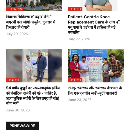
BUSINESS
HEALTH
निवारक चिकित्सा को बढ़ावा देने में
Patient-Centric Knee
अग्रणी बना जोगी आयुर्वेद, गुजरात में
Replacement Care के साथ डॉ.
विस्तार की तैयारी
मनु शर्मा ने वडोदरा में हासिल की नई
उपलब्धि
July 29, 2026
July 22, 2026
HEALTH
HEALTH
94 वर्षीय बुज़ुर्ग पर सफलतापूर्वक हर्निया
समग्र स्वास्थ्य और स्वास्थ्य देखभाल के
की रोबोटिक सर्जरी की गई - जाहिर है,
लिए एक प्राचीन जड़ी-बूटी 'शतावरी'
अत्याधुनिक सर्जरी के लिए उम्र की कोई
June 23, 2026
सीमा नहीं
June 30, 2026
PRNEWSWIRE