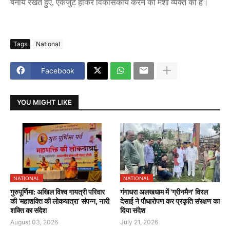
बनाये
रखते
हुए
,
एकजुट
होकर
विकासकार्य
करने
की
मंशा
व्यक्त
की
है।
Tags
National
Facebook
YOU MIGHT LIKE
NATIONAL
NATIONAL
गुरुपूर्णिमा: अखिल विश्व गायत्री परिवार
गंगाधरा अलखधाम में 'ग्रीनमैन' विरल
की ‘महाशक्ति की लोकयात्रा’ संपन्न, नारी
देसाई ने पौधारोपण कर प्रकृति संरक्षण का
शक्ति का संदेश
दिया संदेश
August 03, 2026
July 21, 2026