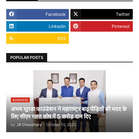
Facebook
Twitter
Linkedin
Pinterest
RSS
POPULAR POSTS
BUSINESS
अभय भूतडा फाउंडेशन ने महाराष्ट्र बाढ़ पीड़ितों की मदद के
लिए सीएम राहत कोष में 5 करोड़ दान दिए
by
JR Choudhary
-
October 15, 2025