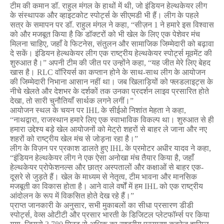
टीम
की
कमान
डॉ
.
राहुल
मंगल
के
हाथों
में
थी
,
जो
इंडियन
हेल्थकेयर
लीग
के
संस्थापक
और
व्हाइटकोट
स्पोर्ट्स
के
सीएमडी
भी
हैं।
लीग
के
पहले
सत्र
के
समापन
पर
डॉ
.
राहुल
मंगल
ने
कहा
, “
सीज़न
1
ने
हमारे
इस
विश्वास
को
और
मजबूत
किया
है
कि
डॉक्टरों
को
भी
खेल
के
लिए
एक
पेशेवर
मंच
मिलना
चाहिए
,
जहाँ
वे
फिटनेस
,
संतुलन
और
सामाजिक
जिम्मेदारी
को
बढ़ावा
दे
सकें।
इंडियन
हेल्थकेयर
लीग
एक
राष्ट्रीय
हेल्थकेयर
स्पोर्ट्स
मूवमेंट
की
शुरुआत
है।
”
अपनी
टीम
की
जीत
पर
उन्होंने
कहा
, “
यह
जीत
मेरे
लिए
बेहद
खास
है।
RLC
वॉरियर्स
का
कप्तान
होने
के
साथ
-
साथ
लीग
के
आयोजन
की
जिम्मेदारी
निभाना
आसान
नहीं
था।
जब
खिलाड़ियों
को
फ्लडलाइट्स
के
नीचे
खेलते
और
देशभर
के
दर्शकों
तक
उनका
प्रदर्शन
लाइव
प्रसारित
होते
देखा
,
तो
सारी
चुनौतियाँ
सार्थक
लगने
लगीं।
”
आयोजन
स्थल
के
चयन
पर
IHL
के
सीईओ
निशांत
मेहता
ने
कहा
,
“
नाथद्वारा
,
राजस्थान
हमारे
लिए
एक
स्वाभाविक
विकल्प
था।
शुरुआत
से
ही
हमारा
उद्देश्य
बड़े
खेल
आयोजनों
को
मेट्रो
शहरों
से
बाहर
ले
जाना
और
नए
शहरों
को
राष्ट्रीय
खेल
मंच
से
जोड़ना
रहा
है।
”
लीग
के
विज़न
पर
प्रकाश
डालते
हुए
IHL
के
प्रमोटर
अधीर
यादव
ने
कहा
,
“
इंडियन
हेल्थकेयर
लीग
ने
एक
ऐसा
अनोखा
मंच
तैयार
किया
है
,
जहाँ
हेल्थकेयर
प्रोफेशनल्स
और
छात्र
अस्पतालों
और
कक्षाओं
से
बाहर
एक
-
दूसरे
से
जुड़ते
हैं।
खेल
के
माध्यम
से
नेतृत्व
,
टीम
भावना
और
मानसिक
मजबूती
का
विकास
होता
है।
आने
वाले
वर्षों
में
हम
IHL
को
एक
राष्ट्रीय
आंदोलन
के
रूप
में
विकसित
होते
देख
रहे
हैं।
”
प्राप्त
जानकारी
के
अनुसार
,
सभी
मुकाबलों
का
सीधा
प्रसारण
डीडी
स्पोर्ट्स
,
वेव्स
ओटीटी
और
प्रसार
भारती
के
डिजिटल
प्लेटफॉर्म्स
पर
किया