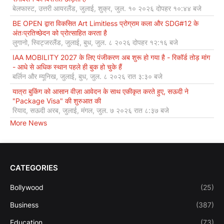
बेलफास्ट, उत्तरी आयरलैंड, जुलाई, शुक्र, जुल. १० २०२६ दोपहर १०:४४ बजे
BE OPEN द्वारा विकसित Art Limitless प्रोग्राम कला और SDG#12 के
अंतःप्रतिच्छेदन को प्रोत्साहित करता है
लुगानो, स्विट्जरलैंड, जुलाई, बुध, जुल. ८ २०२६ दोपहर १२:१६ बजे
IAA MOBILITY 2027 के लिए पंजीकरण अब शुरू हो गया है - रिकॉर्ड तोड़ मांग
- आधे से अधिक स्थान पहले ही बुक हो चुके हैं
बर्लिन और म्यूनिख, जुलाई, बुध, जुल. ८ २०२६ रात ३:३० बजे
यात्रा बुकिंग को आसान वीज़ा आवेदन के साथ एकीकृत करते हुए, सऊदी ने
"Package Visa" की शुरुआत की
रियाद, सऊदी अरब, जुलाई, मंगल, जुल. ७ २०२६ रात ८:३७ बजे
More News
CATEGORIES
Bollywood
(25)
Business
(387)
Education
(73)