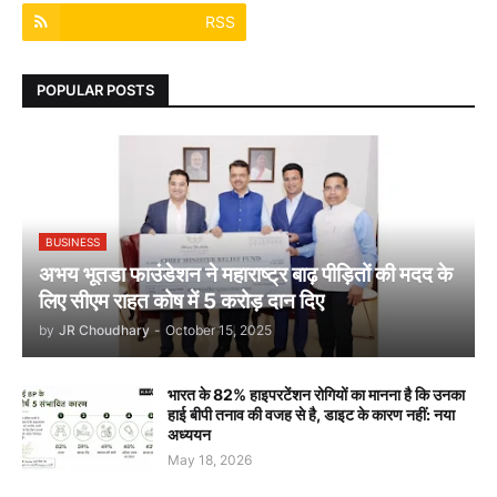
RSS
POPULAR POSTS
BUSINESS
अभय भूतडा फाउंडेशन ने महाराष्ट्र बाढ़ पीड़ितों की मदद के
लिए सीएम राहत कोष में 5 करोड़ दान दिए
by
JR Choudhary
-
October 15, 2025
भारत के 82% हाइपरटेंशन रोगियों का मानना है कि उनका
हाई बीपी तनाव की वजह से है, डाइट के कारण नहीं: नया
अध्ययन
May 18, 2026