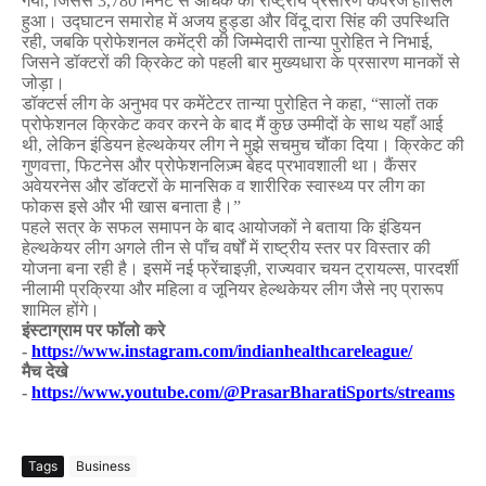
गया
,
जिससे
3,780
मिनट
से
अधिक
का
राष्ट्रीय
प्रसारण
कवरेज
हासिल
हुआ।
उद्घाटन
समारोह
में
अजय
हुड्डा
और
विंदू
दारा
सिंह
की
उपस्थिति
रही
,
जबकि
प्रोफेशनल
कमेंट्री
की
जिम्मेदारी
तान्या
पुरोहित
ने
निभाई
,
जिसने
डॉक्टरों
की
क्रिकेट
को
पहली
बार
मुख्यधारा
के
प्रसारण
मानकों
से
जोड़ा।
डॉक्टर्स
लीग
के
अनुभव
पर
कमेंटेटर
तान्या
पुरोहित
ने
कहा
, “
सालों
तक
प्रोफेशनल
क्रिकेट
कवर
करने
के
बाद
मैं
कुछ
उम्मीदों
के
साथ
यहाँ
आई
थी
,
लेकिन
इंडियन
हेल्थकेयर
लीग
ने
मुझे
सचमुच
चौंका
दिया।
क्रिकेट
की
गुणवत्ता
,
फिटनेस
और
प्रोफेशनलिज़्म
बेहद
प्रभावशाली
था।
कैंसर
अवेयरनेस
और
डॉक्टरों
के
मानसिक
व
शारीरिक
स्वास्थ्य
पर
लीग
का
फोकस
इसे
और
भी
खास
बनाता
है।
”
पहले
सत्र
के
सफल
समापन
के
बाद
आयोजकों
ने
बताया
कि
इंडियन
हेल्थकेयर
लीग
अगले
तीन
से
पाँच
वर्षों
में
राष्ट्रीय
स्तर
पर
विस्तार
की
योजना
बना
रही
है।
इसमें
नई
फ्रेंचाइज़ी
,
राज्यवार
चयन
ट्रायल्स
,
पारदर्शी
नीलामी
प्रक्रिया
और
महिला
व
जूनियर
हेल्थकेयर
लीग
जैसे
नए
प्रारूप
शामिल
होंगे।
इंस्टाग्राम
पर
फॉलो
करे
-
https://www.instagram.com/indianhealthcareleague/
मैच
देखे
-
https://www.youtube.com/@PrasarBharatiSports/streams
Tags
Business