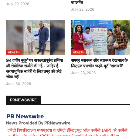
उपलब्धि
July 29, 2026
July 22, 2026
HEALTH
HEALTH
94 वर्षीय बुज़ुर्ग पर सफलतापूर्वक हर्निया
समग्र स्वास्थ्य और स्वास्थ्य देखभाल के
की रोबोटिक सर्जरी की गई - जाहिर है,
लिए एक प्राचीन जड़ी-बूटी 'शतावरी'
अत्याधुनिक सर्जरी के लिए उम्र की कोई
June 23, 2026
सीमा नहीं
June 30, 2026
PRNEWSWIRE
News Provided By PRNewswire
एमिटी विश्वविद्यालय मध्यप्रदेश के एमिटी इंस्टिट्यूट ऑफ़ फार्मेसी (AIP) को फार्मेसी
काउंसिल ऑफ इंडिया (PCI) के तत्वावधान में क़्वालिटी काउंसिल ऑफ इंडिया-