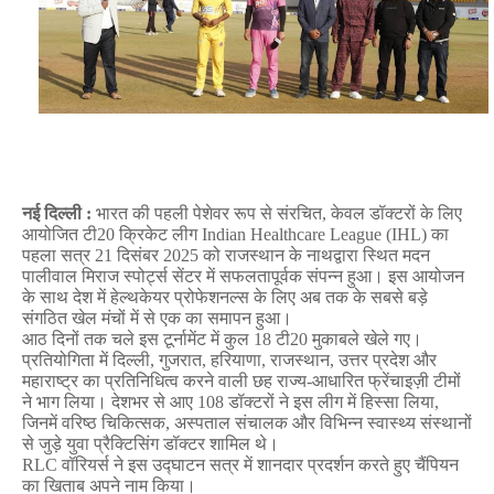
नई
दिल्ली
:
भारत
की
पहली
पेशेवर
रूप
से
संरचित
,
केवल
डॉक्टरों
के
लिए
आयोजित
टी
20
क्रिकेट
लीग
Indian Healthcare League (IHL)
का
पहला
सत्र
21
दिसंबर
2025
को
राजस्थान
के
नाथद्वारा
स्थित
मदन
पालीवाल
मिराज
स्पोर्ट्स
सेंटर
में
सफलतापूर्वक
संपन्न
हुआ।
इस
आयोजन
के
साथ
देश
में
हेल्थकेयर
प्रोफेशनल्स
के
लिए
अब
तक
के
सबसे
बड़े
संगठित
खेल
मंचों
में
से
एक
का
समापन
हुआ।
आठ
दिनों
तक
चले
इस
टूर्नामेंट
में
कुल
18
टी
20
मुकाबले
खेले
गए।
प्रतियोगिता
में
दिल्ली
,
गुजरात
,
हरियाणा
,
राजस्थान
,
उत्तर
प्रदेश
और
महाराष्ट्र
का
प्रतिनिधित्व
करने
वाली
छह
राज्य
-
आधारित
फ्रेंचाइज़ी
टीमों
ने
भाग
लिया।
देशभर
से
आए
108
डॉक्टरों
ने
इस
लीग
में
हिस्सा
लिया
,
जिनमें
वरिष्ठ
चिकित्सक
,
अस्पताल
संचालक
और
विभिन्न
स्वास्थ्य
संस्थानों
से
जुड़े
युवा
प्रैक्टिसिंग
डॉक्टर
शामिल
थे।
RLC
वॉरियर्स
ने
इस
उद्घाटन
सत्र
में
शानदार
प्रदर्शन
करते
हुए
चैंपियन
का
खिताब
अपने
नाम
किया।