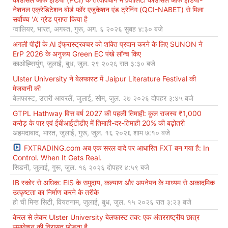
नेशनल एक्रेडिटेशन बोर्ड फॉर एजुकेशन एंड ट्रेनिंग (QCI-NABET) से मिला
सर्वोच्च 'A' ग्रेड प्राप्त किया है
ग्वालियर, भारत, अगस्त, गुरू, अग. ६ २०२६ सुबह ४:३० बजे
अगली पीढ़ी के AI इंफ्रास्ट्रक्चर को शक्ति प्रदान करने के लिए SUNON ने
ErP 2026 के अनुरूप Green EC पंखे लॉन्च किए
काओह्सियुंग, जुलाई, बुध, जुल. २९ २०२६ रात ३:३० बजे
Ulster University ने बेलफास्ट में Jaipur Literature Festival की
मेजबानी की
बेलफास्ट, उत्तरी आयरलैं, जुलाई, सोम, जुल. २७ २०२६ दोपहर ३:४५ बजे
GTPL Hathway वित्त वर्ष 2027 की पहली तिमाही: कुल राजस्व ₹1,000
करोड़ के पार एवं ईबीआईटीडीए में तिमाही-दर-तिमाही 20% की बढ़ोतरी
अहमदाबाद, भारत, जुलाई, गुरू, जुल. १६ २०२६ शाम ७:१० बजे
FXTRADING.com अब एक सरल वादे पर आधारित FXT बन गया है: In
Control. When It Gets Real.
सिडनी, जुलाई, गुरू, जुल. १६ २०२६ दोपहर ४:५९ बजे
IB स्कोर से अधिक: EIS के समुदाय, कल्याण और अपनेपन के माध्यम से अकादमिक
उत्कृष्टता का निर्माण करने के तरीके
हो ची मिन्ह सिटी, वियतनाम, जुलाई, बुध, जुल. १५ २०२६ रात ३:२३ बजे
केरल से लेकर Ulster University बेलफास्ट तक: एक अंतरराष्ट्रीय छात्र
समावेशन की विरासत छोड़ता है