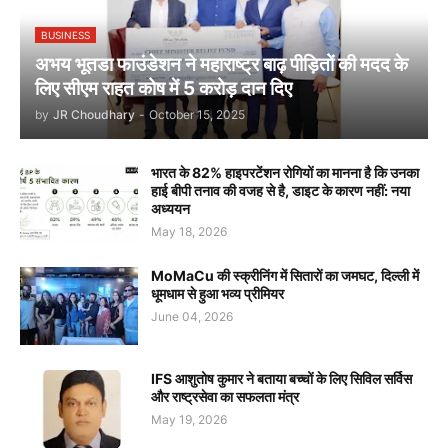
BUSINESS
अभय भूतडा फाउंडेशन ने महाराष्ट्र बाढ़ पीड़ितों की मदद के
लिए सीएम राहत कोष में 5 करोड़ दान दिए
by
JR Choudhary
-
October 15, 2025
भारत के 82% हाइपरटेंशन रोगियों का मानना है कि उनका
हाई बीपी तनाव की वजह से है, डाइट के कारण नहीं: नया
अध्ययन
May 18, 2026
MoMaCu की स्क्रीनिंग में सितारों का जमघट, दिल्ली में
धूमधाम से हुआ भव्य प्रीमियर
June 04, 2026
IFS आशुतोष कुमार ने बताया बच्चों के लिए सिविल सर्विस
और राष्ट्रसेवा का सफलता मंत्र
May 19, 2026