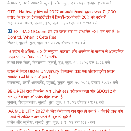
बेलफास्ट, उत्तरी आयरलैं, जुलाई, सोम, जुल. २७ २०२६ दोपहर ३:४५ बजे
GTPL Hathway वित्त वर्ष 2027 की पहली तिमाही: कुल राजस्व ₹1,000
करोड़ के पार एवं ईबीआईटीडीए में तिमाही-दर-तिमाही 20% की बढ़ोतरी
अहमदाबाद, भारत, जुलाई, गुरू, जुल. १६ २०२६ शाम ७:१० बजे
FXTRADING.com अब एक सरल वादे पर आधारित FXT बन गया है: In
Control. When It Gets Real.
सिडनी, जुलाई, गुरू, जुल. १६ २०२६ दोपहर ४:५९ बजे
IB स्कोर से अधिक: EIS के समुदाय, कल्याण और अपनेपन के माध्यम से अकादमिक
उत्कृष्टता का निर्माण करने के तरीके
हो ची मिन्ह सिटी, वियतनाम, जुलाई, बुध, जुल. १५ २०२६ रात ३:२३ बजे
केरल से लेकर Ulster University बेलफास्ट तक: एक अंतरराष्ट्रीय छात्र
समावेशन की विरासत छोड़ता है
बेलफास्ट, उत्तरी आयरलैंड, जुलाई, शुक्र, जुल. १० २०२६ दोपहर १०:४४ बजे
BE OPEN द्वारा विकसित Art Limitless प्रोग्राम कला और SDG#12 के
अंतःप्रतिच्छेदन को प्रोत्साहित करता है
लुगानो, स्विट्जरलैंड, जुलाई, बुध, जुल. ८ २०२६ दोपहर १२:१६ बजे
IAA MOBILITY 2027 के लिए पंजीकरण अब शुरू हो गया है - रिकॉर्ड तोड़ मांग
- आधे से अधिक स्थान पहले ही बुक हो चुके हैं
बर्लिन और म्यूनिख, जुलाई, बुध, जुल. ८ २०२६ रात ३:३० बजे
यात्रा बुकिंग को आसान वीज़ा आवेदन के साथ एकीकृत करते हुए, सऊदी ने