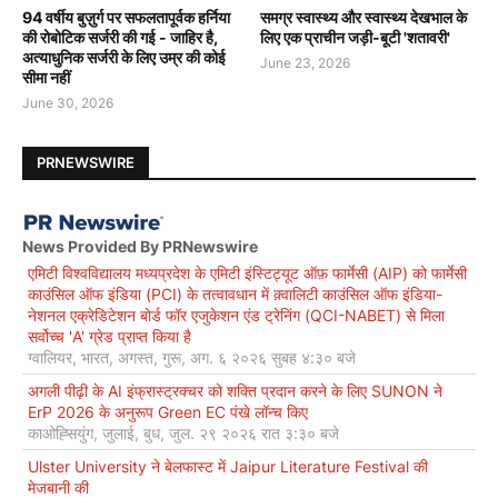
94 वर्षीय बुज़ुर्ग पर सफलतापूर्वक हर्निया
समग्र स्वास्थ्य और स्वास्थ्य देखभाल के
की रोबोटिक सर्जरी की गई - जाहिर है,
लिए एक प्राचीन जड़ी-बूटी 'शतावरी'
अत्याधुनिक सर्जरी के लिए उम्र की कोई
June 23, 2026
सीमा नहीं
June 30, 2026
PRNEWSWIRE
News Provided By PRNewswire
एमिटी विश्वविद्यालय मध्यप्रदेश के एमिटी इंस्टिट्यूट ऑफ़ फार्मेसी (AIP) को फार्मेसी
काउंसिल ऑफ इंडिया (PCI) के तत्वावधान में क़्वालिटी काउंसिल ऑफ इंडिया-
नेशनल एक्रेडिटेशन बोर्ड फॉर एजुकेशन एंड ट्रेनिंग (QCI-NABET) से मिला
सर्वोच्च 'A' ग्रेड प्राप्त किया है
ग्वालियर, भारत, अगस्त, गुरू, अग. ६ २०२६ सुबह ४:३० बजे
अगली पीढ़ी के AI इंफ्रास्ट्रक्चर को शक्ति प्रदान करने के लिए SUNON ने
ErP 2026 के अनुरूप Green EC पंखे लॉन्च किए
काओह्सियुंग, जुलाई, बुध, जुल. २९ २०२६ रात ३:३० बजे
Ulster University ने बेलफास्ट में Jaipur Literature Festival की
मेजबानी की