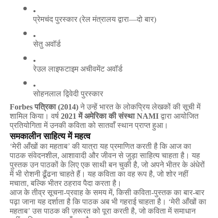
प्रेमचंद
पुरस्कार
 (
रेल
मंत्रालय
द्वारा
—
दो
बार
)
सेतु
अवॉर्ड
रेउल
लाइफटाइम
अचीवमेंट
अवॉर्ड
सोहनलाल
द्विवेदी
पुरस्कार
Forbes
पत्रिका
(2014)
ने
उन्हें
भारत
के
लोकप्रिय
लेखकों
की
सूची
में
शामिल
किया।
वर्ष
2021
में
अमेरिका
की
संस्था
NAMI
द्वारा
आयोजित
प्रतियोगिता
में
उनकी
कविता
को
सातवाँ
स्थान
प्राप्त
हुआ।
समकालीन
साहित्य
में
महत्व
‘
मेरी
आँखों
का
महताब
’
की
यात्रा
यह
प्रमाणित
करती
है
कि
आज
का
पाठक
संवेदनशील
,
आशावादी
और
जीवन
से
जुड़ा
साहित्य
चाहता
है।
यह
पुस्तक
उन
पाठकों
के
लिए
एक
साथी
बन
चुकी
है
,
जो
अपने
भीतर
के
अंधेरों
में
भी
रोशनी
ढूँढना
चाहते
हैं।
यह
कविता
का
वह
रूप
है
,
जो
शोर
नहीं
मचाता
,
बल्कि
भीतर
ठहराव
पैदा
करता
है।
आज
के
तीव्र
सूचना
-
प्रवाह
के
समय
में
,
किसी
कविता
-
पुस्तक
का
बार
-
बार
पढ़ा
जाना
यह
दर्शाता
है
कि
पाठक
अब
भी
गहराई
चाहता
है।
‘
मेरी
आँखों
का
महताब
’
उस
पाठक
की
ज़रूरत
को
पूरा
करती
है
,
जो
कविता
में
समाधान