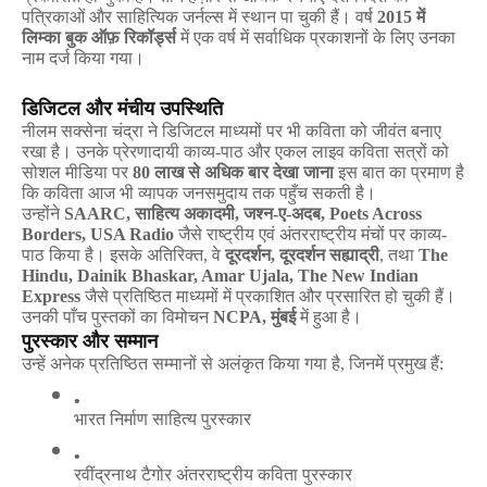
पत्रिकाओं
और
साहित्यिक
जर्नल्स
में
स्थान
पा
चुकी
हैं।
वर्ष
2015
में
लिम्का
बुक
ऑफ़
रिकॉर्ड्स
में
एक
वर्ष
में
सर्वाधिक
प्रकाशनों
के
लिए
उनका
नाम
दर्ज
किया
गया।
डिजिटल
और
मंचीय
उपस्थिति
नीलम
सक्सेना
चंद्रा
ने
डिजिटल
माध्यमों
पर
भी
कविता
को
जीवंत
बनाए
रखा
है।
उनके
प्रेरणादायी
काव्य
-
पाठ
और
एकल
लाइव
कविता
सत्रों
को
सोशल
मीडिया
पर
80
लाख
से
अधिक
बार
देखा
जाना
इस
बात
का
प्रमाण
है
कि
कविता
आज
भी
व्यापक
जनसमुदाय
तक
पहुँच
सकती
है।
उन्होंने
SAARC,
साहित्य
अकादमी
,
जश्न
-
ए
-
अदब
, Poets Across
Borders, USA Radio
जैसे
राष्ट्रीय
एवं
अंतरराष्ट्रीय
मंचों
पर
काव्य
-
पाठ
किया
है।
इसके
अतिरिक्त
,
वे
दूरदर्शन
,
दूरदर्शन
सह्याद्री
,
तथा
The
Hindu, Dainik Bhaskar, Amar Ujala, The New Indian
Express
जैसे
प्रतिष्ठित
माध्यमों
में
प्रकाशित
और
प्रसारित
हो
चुकी
हैं।
उनकी
पाँच
पुस्तकों
का
विमोचन
NCPA,
मुंबई
में
हुआ
है।
पुरस्कार
और
सम्मान
उन्हें
अनेक
प्रतिष्ठित
सम्मानों
से
अलंकृत
किया
गया
है
,
जिनमें
प्रमुख
हैं
:
भारत
निर्माण
साहित्य
पुरस्कार
रवींद्रनाथ
टैगोर
अंतरराष्ट्रीय
कविता
पुरस्कार