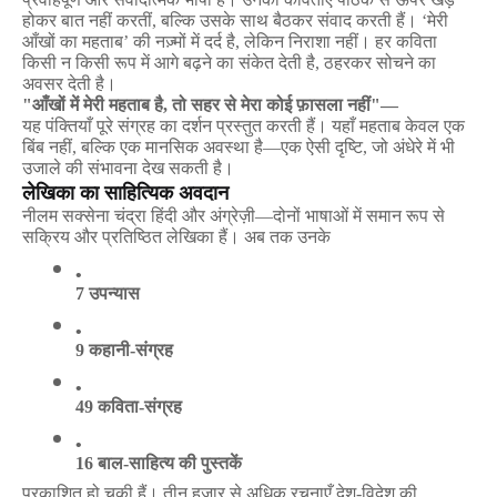
होकर
बात
नहीं
करतीं
,
बल्कि
उसके
साथ
बैठकर
संवाद
करती
हैं।
‘
मेरी
आँखों
का
महताब
’
की
नज़्मों
में
दर्द
है
,
लेकिन
निराशा
नहीं।
हर
कविता
किसी
न
किसी
रूप
में
आगे
बढ़ने
का
संकेत
देती
है
,
ठहरकर
सोचने
का
अवसर
देती
है।
"
आँखों
में
मेरी
महताब
है
,
तो
सहर
से
मेरा
कोई
फ़ासला
नहीं
"—
यह
पंक्तियाँ
पूरे
संग्रह
का
दर्शन
प्रस्तुत
करती
हैं।
यहाँ
महताब
केवल
एक
बिंब
नहीं
,
बल्कि
एक
मानसिक
अवस्था
है
—
एक
ऐसी
दृष्टि
,
जो
अंधेरे
में
भी
उजाले
की
संभावना
देख
सकती
है।
लेखिका
का
साहित्यिक
अवदान
नीलम
सक्सेना
चंद्रा
हिंदी
और
अंग्रेज़ी
—
दोनों
भाषाओं
में
समान
रूप
से
सक्रिय
और
प्रतिष्ठित
लेखिका
हैं।
अब
तक
उनके
7 
उपन्यास
9 
कहानी
-
संग्रह
49 
कविता
-
संग्रह
16 
बाल
-
साहित्य
की
पुस्तकें
प्रकाशित
हो
चुकी
हैं।
तीन
हज़ार
से
अधिक
रचनाएँ
देश
-
विदेश
की