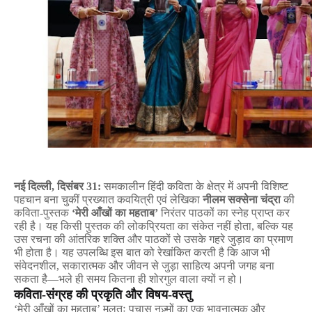
नई
दिल्ली
,
दिसंबर
31:
समकालीन
हिंदी
कविता
के
क्षेत्र
में
अपनी
विशिष्ट
पहचान
बना
चुकीं
प्रख्यात
कवयित्री
एवं
लेखिका
नीलम
सक्सेना
चंद्रा
की
कविता
-
पुस्तक
‘
मेरी
आँखों
का
महताब
’
निरंतर
पाठकों
का
स्नेह
प्राप्त
कर
रही
है।
यह
किसी
पुस्तक
की
लोकप्रियता
का
संकेत
नहीं
होता
,
बल्कि
यह
उस
रचना
की
आंतरिक
शक्ति
और
पाठकों
से
उसके
गहरे
जुड़ाव
का
प्रमाण
भी
होता
है।
यह
उपलब्धि
इस
बात
को
रेखांकित
करती
है
कि
आज
भी
संवेदनशील
,
सकारात्मक
और
जीवन
से
जुड़ा
साहित्य
अपनी
जगह
बना
सकता
है
—
भले
ही
समय
कितना
ही
शोरगुल
वाला
क्यों
न
हो।
कविता
-
संग्रह
की
प्रकृति
और
विषय
-
वस्तु
‘
मेरी
आँखों
का
महताब
’
मूलतः
पचास
नज़्मों
का
एक
भावनात्मक
और