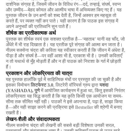
दार्शनिक
संग्रह
है
,
जिसमें
जीवन
के
विविध
रंग
—
दर्द
,
तन्हाई
,
संघर्ष
,
स्वप्न
और
उम्मीद
—
बेहद
कोमल
और
आत्मीय
भाषा
में
अभिव्यक्त
किए
गए
हैं।
यह
पुस्तक
जीवन
के
उन
क्षणों
को
शब्द
देती
है
,
जिन्हें
अक्सर
हम
महसूस
तो
करते
हैं
,
पर
व्यक्त
नहीं
कर
पाते।
यही
कारण
है
कि
पाठक
इस
संग्रह
में
अपने
अनुभवों
की
प्रतिध्वनि
सुन
पाते
हैं।
शीर्षक
का
प्रतीकात्मक
अर्थ
पुस्तक
का
शीर्षक
स्वयं
एक
सशक्त
प्रतीक
है
—‘
महताब
’
यानी
वह
चाँद
,
जो
अँधेरे
में
भी
राह
दिखाता
है।
यह
प्रतीक
पूरे
संग्रह
की
आत्मा
बन
जाता
है।
नीलम
सक्सेना
चंद्रा
की
कविता
यह
स्वीकार
करती
है
कि
जीवन
में
अंधेरा
है
,
पीड़ा
है
और
संघर्ष
है
—
पर
वहीं
आशा
भी
है
,
प्रकाश
भी
है।
उनकी
कविताएँ
न
तो
यथार्थ
से
मुँह
मोड़ती
हैं
और
न
ही
पाठक
को
निराशा
के
गर्त
में
छोड़ती
हैं।
प्रकाशन
और
लोकप्रियता
की
यात्रा
यह
पुस्तक
हालाँकि
पूर्व
में
साहित्यिक
मंचों
पर
प्रस्तुत
की
जा
चुकी
है
और
इसका
विमोचन
लिटफेस्ट
3.0
,
लिटरेरी
वॉरियर्स
ग्रुप
द्वारा
यशदा
(YASHADA),
पुणे
में
आयोजित
कार्यक्रम
में
हुआ
था
,
किंतु
इसकी
निरंतर
लोकप्रियता
यह
सिद्ध
करती
है
कि
यह
कृति
किसी
एक
आयोजन
या
समय
-
सीमा
तक
सीमित
नहीं
रही।
पाठकों
ने
इसे
अपनाया
है
,
पढ़ा
है
,
साझा
किया
है
—
और
यही
साझा
करने
की
प्रक्रिया
इसे
Bestseller
की
श्रेणी
में
बनाए
रखती
है।
लेखन
-
शैली
और
संवादात्मकता
नीलम
सक्सेना
चंद्रा
की
लेखनी
की
सबसे
बड़ी
विशेषता
उनकी
सरल
,
प्रवाहपूर्ण
और
संवादात्मक
भाषा
है।
उनकी
कविताएँ
पाठक
से
ऊपर
खड़े