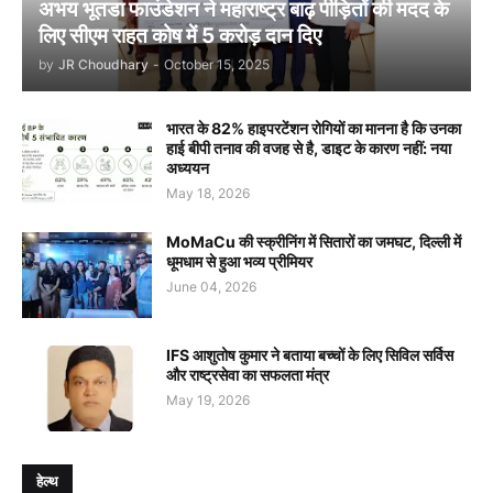
अभय भूतडा फाउंडेशन ने महाराष्ट्र बाढ़ पीड़ितों की मदद के
लिए सीएम राहत कोष में 5 करोड़ दान दिए
by
JR Choudhary
-
October 15, 2025
भारत के 82% हाइपरटेंशन रोगियों का मानना है कि उनका
हाई बीपी तनाव की वजह से है, डाइट के कारण नहीं: नया
अध्ययन
May 18, 2026
MoMaCu की स्क्रीनिंग में सितारों का जमघट, दिल्ली में
धूमधाम से हुआ भव्य प्रीमियर
June 04, 2026
IFS आशुतोष कुमार ने बताया बच्चों के लिए सिविल सर्विस
और राष्ट्रसेवा का सफलता मंत्र
May 19, 2026
हेल्थ