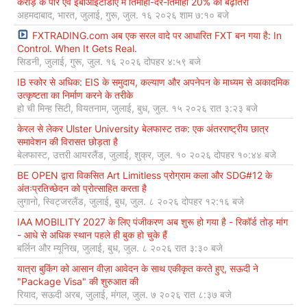
करोड़ के पार एवं ईबीआईटीडीए में तिमाही-दर-तिमाही 20% की बढ़ोतरी
अहमदाबाद, भारत, जुलाई, गुरू, जुल. १६ २०२६ शाम ७:१० बजे
FXTRADING.com अब एक सरल वादे पर आधारित FXT बन गया है: In
Control. When It Gets Real.
सिडनी, जुलाई, गुरू, जुल. १६ २०२६ दोपहर ४:५९ बजे
IB स्कोर से अधिक: EIS के समुदाय, कल्याण और अपनेपन के माध्यम से अकादमिक
उत्कृष्टता का निर्माण करने के तरीके
हो ची मिन्ह सिटी, वियतनाम, जुलाई, बुध, जुल. १५ २०२६ रात ३:२३ बजे
केरल से लेकर Ulster University बेलफास्ट तक: एक अंतरराष्ट्रीय छात्र
समावेशन की विरासत छोड़ता है
बेलफास्ट, उत्तरी आयरलैंड, जुलाई, शुक्र, जुल. १० २०२६ दोपहर १०:४४ बजे
BE OPEN द्वारा विकसित Art Limitless प्रोग्राम कला और SDG#12 के
अंतःप्रतिच्छेदन को प्रोत्साहित करता है
लुगानो, स्विट्जरलैंड, जुलाई, बुध, जुल. ८ २०२६ दोपहर १२:१६ बजे
IAA MOBILITY 2027 के लिए पंजीकरण अब शुरू हो गया है - रिकॉर्ड तोड़ मांग
- आधे से अधिक स्थान पहले ही बुक हो चुके हैं
बर्लिन और म्यूनिख, जुलाई, बुध, जुल. ८ २०२६ रात ३:३० बजे
यात्रा बुकिंग को आसान वीज़ा आवेदन के साथ एकीकृत करते हुए, सऊदी ने
"Package Visa" की शुरुआत की
रियाद, सऊदी अरब, जुलाई, मंगल, जुल. ७ २०२६ रात ८:३७ बजे