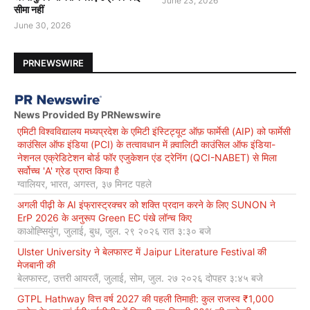
June 23, 2026
सीमा नहीं
June 30, 2026
PRNEWSWIRE
News Provided By PRNewswire
एमिटी विश्वविद्यालय मध्यप्रदेश के एमिटी इंस्टिट्यूट ऑफ़ फार्मेसी (AIP) को फार्मेसी
काउंसिल ऑफ इंडिया (PCI) के तत्वावधान में क़्वालिटी काउंसिल ऑफ इंडिया-
नेशनल एक्रेडिटेशन बोर्ड फॉर एजुकेशन एंड ट्रेनिंग (QCI-NABET) से मिला
सर्वोच्च 'A' ग्रेड प्राप्त किया है
ग्वालियर, भारत, अगस्त, ३७ मिनट पहले
अगली पीढ़ी के AI इंफ्रास्ट्रक्चर को शक्ति प्रदान करने के लिए SUNON ने
ErP 2026 के अनुरूप Green EC पंखे लॉन्च किए
काओह्सियुंग, जुलाई, बुध, जुल. २९ २०२६ रात ३:३० बजे
Ulster University ने बेलफास्ट में Jaipur Literature Festival की
मेजबानी की
बेलफास्ट, उत्तरी आयरलैं, जुलाई, सोम, जुल. २७ २०२६ दोपहर ३:४५ बजे
GTPL Hathway वित्त वर्ष 2027 की पहली तिमाही: कुल राजस्व ₹1,000