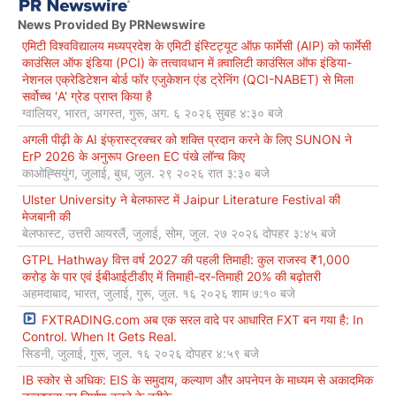
News Provided By PRNewswire
एमिटी विश्वविद्यालय मध्यप्रदेश के एमिटी इंस्टिट्यूट ऑफ़ फार्मेसी (AIP) को फार्मेसी
काउंसिल ऑफ इंडिया (PCI) के तत्वावधान में क़्वालिटी काउंसिल ऑफ इंडिया-
नेशनल एक्रेडिटेशन बोर्ड फॉर एजुकेशन एंड ट्रेनिंग (QCI-NABET) से मिला
सर्वोच्च 'A' ग्रेड प्राप्त किया है
ग्वालियर, भारत, अगस्त, गुरू, अग. ६ २०२६ सुबह ४:३० बजे
अगली पीढ़ी के AI इंफ्रास्ट्रक्चर को शक्ति प्रदान करने के लिए SUNON ने
ErP 2026 के अनुरूप Green EC पंखे लॉन्च किए
काओह्सियुंग, जुलाई, बुध, जुल. २९ २०२६ रात ३:३० बजे
Ulster University ने बेलफास्ट में Jaipur Literature Festival की
मेजबानी की
बेलफास्ट, उत्तरी आयरलैं, जुलाई, सोम, जुल. २७ २०२६ दोपहर ३:४५ बजे
GTPL Hathway वित्त वर्ष 2027 की पहली तिमाही: कुल राजस्व ₹1,000
करोड़ के पार एवं ईबीआईटीडीए में तिमाही-दर-तिमाही 20% की बढ़ोतरी
अहमदाबाद, भारत, जुलाई, गुरू, जुल. १६ २०२६ शाम ७:१० बजे
FXTRADING.com अब एक सरल वादे पर आधारित FXT बन गया है: In
Control. When It Gets Real.
सिडनी, जुलाई, गुरू, जुल. १६ २०२६ दोपहर ४:५९ बजे
IB स्कोर से अधिक: EIS के समुदाय, कल्याण और अपनेपन के माध्यम से अकादमिक