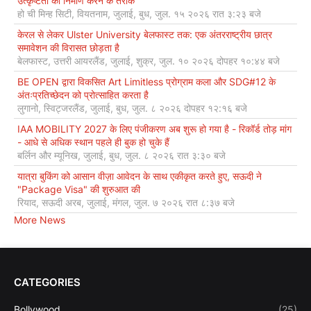
उत्कृष्टता का निर्माण करने के तरीके
हो ची मिन्ह सिटी, वियतनाम, जुलाई, बुध, जुल. १५ २०२६ रात ३:२३ बजे
केरल से लेकर Ulster University बेलफास्ट तक: एक अंतरराष्ट्रीय छात्र
समावेशन की विरासत छोड़ता है
बेलफास्ट, उत्तरी आयरलैंड, जुलाई, शुक्र, जुल. १० २०२६ दोपहर १०:४४ बजे
BE OPEN द्वारा विकसित Art Limitless प्रोग्राम कला और SDG#12 के
अंतःप्रतिच्छेदन को प्रोत्साहित करता है
लुगानो, स्विट्जरलैंड, जुलाई, बुध, जुल. ८ २०२६ दोपहर १२:१६ बजे
IAA MOBILITY 2027 के लिए पंजीकरण अब शुरू हो गया है - रिकॉर्ड तोड़ मांग
- आधे से अधिक स्थान पहले ही बुक हो चुके हैं
बर्लिन और म्यूनिख, जुलाई, बुध, जुल. ८ २०२६ रात ३:३० बजे
यात्रा बुकिंग को आसान वीज़ा आवेदन के साथ एकीकृत करते हुए, सऊदी ने
"Package Visa" की शुरुआत की
रियाद, सऊदी अरब, जुलाई, मंगल, जुल. ७ २०२६ रात ८:३७ बजे
More News
CATEGORIES
Bollywood
(25)