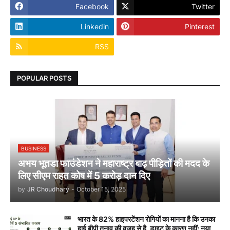
Facebook
Twitter
Linkedin
Pinterest
RSS
POPULAR POSTS
BUSINESS
अभय भूतडा फाउंडेशन ने महाराष्ट्र बाढ़ पीड़ितों की मदद के
लिए सीएम राहत कोष में 5 करोड़ दान दिए
by
JR Choudhary
-
October 15, 2025
भारत के 82% हाइपरटेंशन रोगियों का मानना है कि उनका
हाई बीपी तनाव की वजह से है, डाइट के कारण नहीं: नया