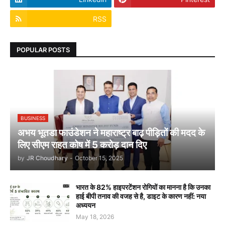
RSS
POPULAR POSTS
BUSINESS
अभय भूतडा फाउंडेशन ने महाराष्ट्र बाढ़ पीड़ितों की मदद के
लिए सीएम राहत कोष में 5 करोड़ दान दिए
by
JR Choudhary
-
October 15, 2025
भारत के 82% हाइपरटेंशन रोगियों का मानना है कि उनका
हाई बीपी तनाव की वजह से है, डाइट के कारण नहीं: नया
अध्ययन
May 18, 2026