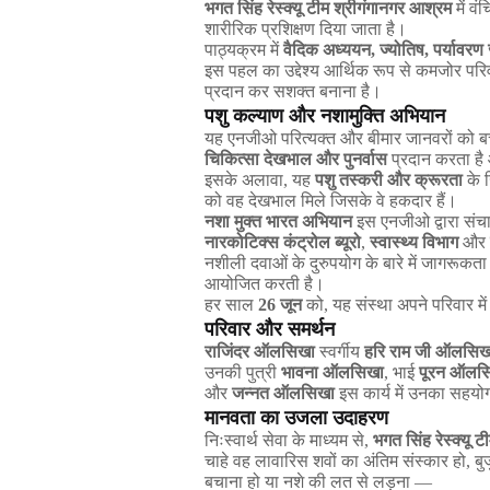
भगत
सिंह
रेस्क्यू
टीम
श्रीगंगानगर
आश्रम
में
वंच
शारीरिक
प्रशिक्षण
दिया
जाता
है।
पाठ्यक्रम
में
वैदिक
अध्ययन
,
ज्योतिष
,
पर्यावरण
इस
पहल
का
उद्देश्य
आर्थिक
रूप
से
कमजोर
परिव
प्रदान
कर
सशक्त
बनाना
है।
पशु
कल्याण
और
नशामुक्ति
अभियान
यह
एनजीओ
परित्यक्त
और
बीमार
जानवरों
को
ब
चिकित्सा
देखभाल
और
पुनर्वास
प्रदान
करता
है
इसके
अलावा
,
यह
पशु
तस्करी
और
क्रूरता
के
को
वह
देखभाल
मिले
जिसके
वे
हकदार
हैं।
नशा
मुक्त
भारत
अभियान
इस
एनजीओ
द्वारा
संच
नारकोटिक्स
कंट्रोल
ब्यूरो
,
स्वास्थ्य
विभाग
और
नशीली
दवाओं
के
दुरुपयोग
के
बारे
में
जागरूकता
आयोजित
करती
है।
हर
साल
26
जून
को
,
यह
संस्था
अपने
परिवार
में
परिवार
और
समर्थन
राजिंदर
ऑलसिखा
स्वर्गीय
हरि
राम
जी
ऑलसिख
उनकी
पुत्री
भावना
ऑलसिखा
,
भाई
पूरन
ऑलस
और
जन्नत
ऑलसिखा
इस
कार्य
में
उनका
सहयो
मानवता
का
उजला
उदाहरण
निःस्वार्थ
सेवा
के
माध्यम
से
,
भगत
सिंह
रेस्क्यू
टी
चाहे
वह
लावारिस
शवों
का
अंतिम
संस्कार
हो
,
बुजु
बचाना
हो
या
नशे
की
लत
से
लड़ना
—