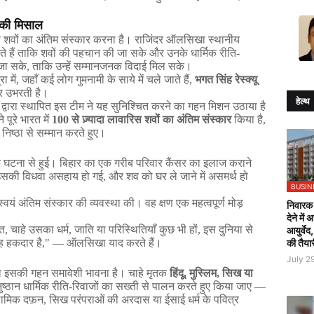
की
मिसाल
स
शवों
का
अंतिम
संस्कार
करना
है।
राजिंदर
ऑलसिखा
स्थानीय
ते
हैं
ताकि
शवों
की
पहचान
की
जा
सके
और
उनके
धार्मिक
रीति
-
जा
सके
,
ताकि
उन्हें
सम्मानजनक
विदाई
मिल
सके।
रा
में
,
जहाँ
कई
लोग
गुमनामी
के
साये
में
चले
जाते
हैं
,
भगत
सिंह
रेस्क्यू
र
उभरती
है।
हेल्थ
द्वारा
स्थापित
इस
टीम
ने
यह
सुनिश्चित
करने
का
गहन
मिशन
उठाया
है
ने
पूरे
भारत
में
100
से
ज़्यादा
लावारिस
शवों
का
अंतिम
संस्कार
किया
है
,
निष्ठा
से
सम्मान
करते
हुए।
क
घटना
से
हुई।
बिहार
का
एक
गरीब
परिवार
कैंसर
का
इलाज
कराने
उसकी
विधवा
असहाय
हो
गई
,
और
शव
को
घर
ले
जाने
में
असमर्थ
हो
BUSIN
स्वयं
अंतिम
संस्कार
की
व्यवस्था
की।
वह
क्षण
एक
महत्वपूर्ण
मोड़
निवारक 
देने में
ति
,
चाहे
उसका
धर्म
,
जाति
या
परिस्थितियाँ
कुछ
भी
हों
,
इस
दुनिया
से
आयुर्वेद
की तैया
ह
हकदार
है
," —
ऑलसिखा
याद
करते
हैं।
July 2
ा
इसकी
गहन
समावेशी
भावना
है।
चाहे
मृतक
हिंदू
,
मुस्लिम
,
सिख
या
ुष्ठान
धार्मिक
रीति
-
रिवाजों
का
सख्ती
से
पालन
करते
हुए
किया
जाए
—
लामिक
दफ़न
,
सिख
परंपराओं
की
अरदास
या
ईसाई
धर्म
के
पवित्र