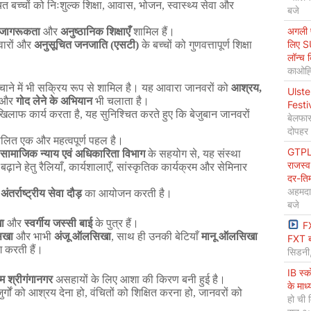
ित
बच्चों
को
निःशुल्क
शिक्षा
,
आवास
,
भोजन
,
स्वास्थ्य
सेवा
और
बजे
अगली प
जागरूकता
और
अनुष्ठानिक
शिक्षाएँ
शामिल
हैं।
लिए S
ारों
और
अनुसूचित
जनजाति
(
एसटी
)
के
बच्चों
को
गुणवत्तापूर्ण
शिक्षा
लॉन्च 
काओह्स
चाने
में
भी
सक्रिय
रूप
से
शामिल
है।
यह
आवारा
जानवरों
को
आश्रय
,
Ulste
और
गोद
लेने
के
अभियान
भी
चलाता
है।
Festi
खिलाफ
कार्य
करता
है
,
यह
सुनिश्चित
करते
हुए
कि
बेजुबान
जानवरों
बेलफास
दोपहर
ालित
एक
और
महत्वपूर्ण
पहल
है।
GTPL 
सामाजिक
न्याय
एवं
अधिकारिता
विभाग
के
सहयोग
से
,
यह
संस्था
राजस्व
बढ़ाने
हेतु
रैलियाँ
,
कार्यशालाएँ
,
सांस्कृतिक
कार्यक्रम
और
सेमिनार
दर-ति
अहमदा
अंतर्राष्ट्रीय
सेवा
दौड़
का
आयोजन
करती
है।
बजे
ा
और
स्वर्गीय
जस्सी
बाई
के
पुत्र
हैं।
F
िखा
और
भाभी
अंजू
ऑलसिखा
,
साथ
ही
उनकी
बेटियाँ
मानू
ऑलसिखा
FXT ब
ग
करती
हैं।
सिडनी
IB स्
म
श्रीगंगानगर
असहायों
के
लिए
आशा
की
किरण
बनी
हुई
है।
के माध
र्गों
को
आश्रय
देना
हो
,
वंचितों
को
शिक्षित
करना
हो
,
जानवरों
को
हो ची 