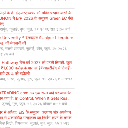
ीढ़ी के AI इंफ्रास्ट्रक्चर को शक्ति प्रदान करने के
UNON ने ErP 2026 के अनुरूप Green EC पंखे
किए
ियुंग, जुलाई, बुध, जुल. २९ २०२६ रात ३:३० बजे
r University ने बेलफास्ट में Jaipur Literature
val की मेजबानी की
्ट, उत्तरी आयरलैं, जुलाई, सोम, जुल. २७ २०२६
 ३:४५ बजे
Hathway वित्त वर्ष 2027 की पहली तिमाही: कुल
 ₹1,000 करोड़ के पार एवं ईबीआईटीडीए में तिमाही-
माही 20% की बढ़ोतरी
बाद, भारत, जुलाई, गुरू, जुल. १६ २०२६ शाम ७:१०
XTRADING.com अब एक सरल वादे पर आधारित
न गया है: In Control. When It Gets Real.
, जुलाई, गुरू, जुल. १६ २०२६ दोपहर ४:५९ बजे
कोर से अधिक: EIS के समुदाय, कल्याण और अपनेपन
्यम से अकादमिक उत्कृष्टता का निर्माण करने के तरीके
मिन्ह सिटी, वियतनाम, जुलाई, बुध, जुल. १५ २०२६