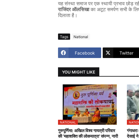
यह
संस्था
समाज
पर
एक
स्थायी
प्रभाव
छोड़
रह
राजिंदर
ऑलसिखा
का
अटूट
समर्पण
सभी
के
लि
दिलाता
है।
Tags
National
Facebook
Twitter
YOU MIGHT LIKE
NATIONAL
NATIO
गुरुपूर्णिमा: अखिल विश्व गायत्री परिवार
गंगाधरा
की ‘महाशक्ति की लोकयात्रा’ संपन्न, नारी
देसाई न