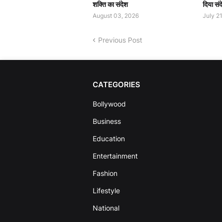
शक्ति का संदेश
दिया संद
August 03, 2026
July 2
Previous Post
CATEGORIES
Bollywood
Business
Education
Entertainment
Fashion
Lifestyle
National