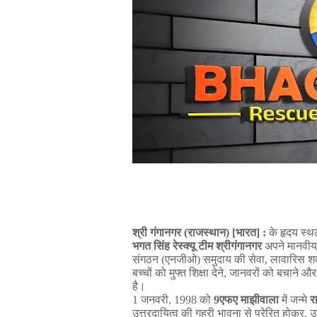
श्री
गंगानगर
(
राजस्थान
) [
भारत
]
:
के
हृदय
स्थ
भगत
सिंह
रेस्क्यू
टीम
श्रीगंगानगर
अपने
मानवीय
संगठन
(
एनजीओ
)
समुदाय
की
सेवा
,
लावारिस
शव
बच्चों
को
मुफ्त
शिक्षा
देने
,
जानवरों
को
बचाने
और
है।
1
जनवरी
, 1998
को
9
एफए
माझीवाला
में
जन्मे
र
उत्तरदायित्व
की
गहरी
भावना
से
प्रेरित
होकर
,
उन