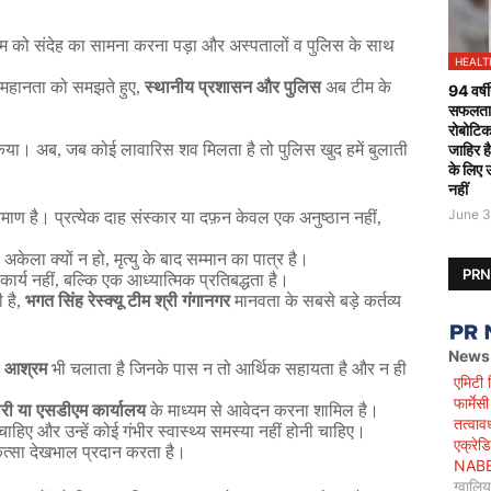
म
को
संदेह
का
सामना
करना
पड़ा
और
अस्पतालों
व
पुलिस
के
साथ
HEALT
महानता
को
समझते
हुए
,
स्थानीय
प्रशासन
और
पुलिस
अब
टीम
के
94 वर्षी
सफलतापू
रोबोटिक
जाहिर ह
िया।
अब
,
जब
कोई
लावारिस
शव
मिलता
है
तो
पुलिस
खुद
हमें
बुलाती
के लिए 
नहीं
June 3
रमाण
है।
प्रत्येक
दाह
संस्कार
या
दफ़न
केवल
एक
अनुष्ठान
नहीं
,
अकेला
क्यों
न
हो
,
मृत्यु
के
बाद
सम्मान
का
पात्र
है।
PR
कार्य
नहीं
,
बल्कि
एक
आध्यात्मिक
प्रतिबद्धता
है।
ी
है
,
भगत
सिंह
रेस्क्यू
टीम
श्री
गंगानगर
मानवता
के
सबसे
बड़े
कर्तव्य
News
आश्रम
भी
चलाता
है
जिनके
पास
न
तो
आर्थिक
सहायता
है
और
न
ही
एमिटी 
फार्मे
री
या
एसडीएम
कार्यालय
के
माध्यम
से
आवेदन
करना
शामिल
है।
तत्वाव
चाहिए
और
उन्हें
कोई
गंभीर
स्वास्थ्य
समस्या
नहीं
होनी
चाहिए।
एक्रेड
त्सा
देखभाल
प्रदान
करता
है।
NABET)
ग्वालि