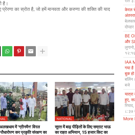
रात ३
ी
है।
ए
प्रेरणा
का
स्रोत
है
,
जो
हमें
मानवता
और
करुणा
की
शक्ति
की
याद
केरल 
अंतररा
बेलफास
दोपहर
BE OP
और SDG
लुगानो
१२:१६
IAA M
गया है
बुक हो 
बर्लिन
बजे
यात्रा
हुए, 
रियाद
८:३७ 
More
NAL
NATIONAL
 अलखधाम में 'ग्रीनमैन' विरल
सूरत में बाढ़ पीड़ितों के लिए सम्राट भाऊ
े पौधारोपण कर प्रकृति संरक्षण का
का राहत अभियान, 15 हजार किट का