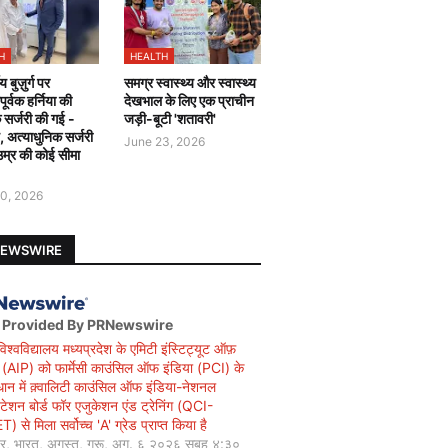
H
HEALTH
य बुज़ुर्ग पर
समग्र स्वास्थ्य और स्वास्थ्य
र्वक हर्निया की
देखभाल के लिए एक प्राचीन
 सर्जरी की गई -
जड़ी-बूटी 'शतावरी'
ै, अत्याधुनिक सर्जरी
June 23, 2026
उम्र की कोई सीमा
0, 2026
NEWSWIRE
 Provided By PRNewswire
विश्वविद्यालय मध्यप्रदेश के एमिटी इंस्टिट्यूट ऑफ़
सी (AIP) को फार्मेसी काउंसिल ऑफ इंडिया (PCI) के
धान में क़्वालिटी काउंसिल ऑफ इंडिया-नेशनल
िटेशन बोर्ड फॉर एजुकेशन एंड ट्रेनिंग (QCI-
 से मिला सर्वोच्च 'A' ग्रेड प्राप्त किया है
यर, भारत, अगस्त, गुरू, अग. ६ २०२६ सुबह ४:३०