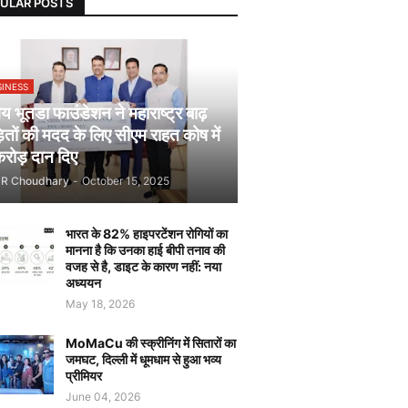
ULAR POSTS
SINESS
 भूतडा फाउंडेशन ने महाराष्ट्र बाढ़
़ितों की मदद के लिए सीएम राहत कोष में
रोड़ दान दिए
JR Choudhary
-
October 15, 2025
भारत के 82% हाइपरटेंशन रोगियों का
मानना है कि उनका हाई बीपी तनाव की
वजह से है, डाइट के कारण नहीं: नया
अध्ययन
May 18, 2026
MoMaCu की स्क्रीनिंग में सितारों का
जमघट, दिल्ली में धूमधाम से हुआ भव्य
प्रीमियर
June 04, 2026