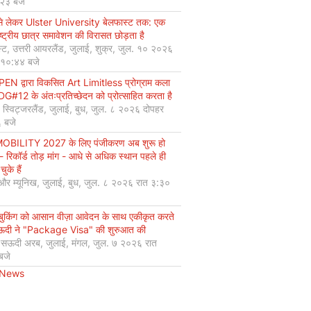
:२३ बजे
से लेकर Ulster University बेलफास्ट तक: एक
ष्ट्रीय छात्र समावेशन की विरासत छोड़ता है
्ट, उत्तरी आयरलैंड, जुलाई, शुक्र, जुल. १० २०२६
 १०:४४ बजे
EN द्वारा विकसित Art Limitless प्रोग्राम कला
#12 के अंतःप्रतिच्छेदन को प्रोत्साहित करता है
, स्विट्जरलैंड, जुलाई, बुध, जुल. ८ २०२६ दोपहर
 बजे
OBILITY 2027 के लिए पंजीकरण अब शुरू हो
 - रिकॉर्ड तोड़ मांग - आधे से अधिक स्थान पहले ही
चुके हैं
 और म्यूनिख, जुलाई, बुध, जुल. ८ २०२६ रात ३:३०
 बुकिंग को आसान वीज़ा आवेदन के साथ एकीकृत करते
सऊदी ने "Package Visa" की शुरुआत की
, सऊदी अरब, जुलाई, मंगल, जुल. ७ २०२६ रात
बजे
 News