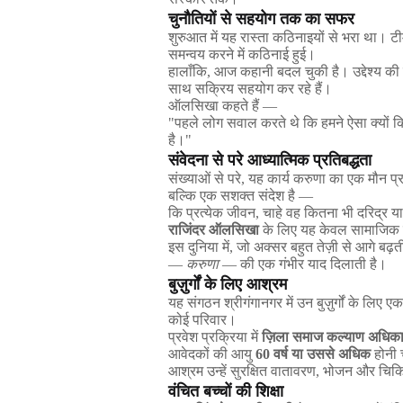
चुनौतियों
से
सहयोग
तक
का
सफर
शुरुआत
में
यह
रास्ता
कठिनाइयों
से
भरा
था।
टी
समन्वय
करने
में
कठिनाई
हुई।
हालाँकि
,
आज
कहानी
बदल
चुकी
है।
उद्देश्य
की
साथ
सक्रिय
सहयोग
कर
रहे
हैं।
ऑलसिखा
कहते
हैं
—
"
पहले
लोग
सवाल
करते
थे
कि
हमने
ऐसा
क्यों
क
है।
"
संवेदना
से
परे
आध्यात्मिक
प्रतिबद्धता
संख्याओं
से
परे
,
यह
कार्य
करुणा
का
एक
मौन
प्
बल्कि
एक
सशक्त
संदेश
है
—
कि
प्रत्येक
जीवन
,
चाहे
वह
कितना
भी
दरिद्र
या
राजिंदर
ऑलसिखा
के
लिए
यह
केवल
सामाजिक
इस
दुनिया
में
,
जो
अक्सर
बहुत
तेज़ी
से
आगे
बढ़त
—
करुणा
—
की
एक
गंभीर
याद
दिलाती
है।
बुज़ुर्गों
के
लिए
आश्रम
यह
संगठन
श्रीगंगानगर
में
उन
बुज़ुर्गों
के
लिए
एक
कोई
परिवार।
प्रवेश
प्रक्रिया
में
ज़िला
समाज
कल्याण
अधिका
आवेदकों
की
आयु
60
वर्ष
या
उससे
अधिक
होनी
आश्रम
उन्हें
सुरक्षित
वातावरण
,
भोजन
और
चिकि
वंचित
बच्चों
की
शिक्षा