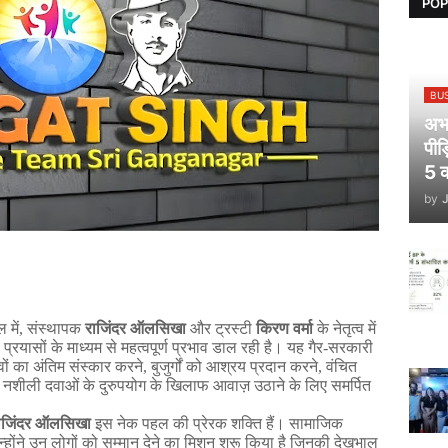
POP
BU
अभय
पीड
5 क
by
ल
में
,
संस्थापक
राजिंदर
ऑलसिखा
और
ट्रस्टी
किरण
वर्मा
के
नेतृत्व
में
प्रयासों
के
माध्यम
से
महत्वपूर्ण
प्रभाव
डाल
रही
है।
यह
गैर
-
सरकारी
ों
का
अंतिम
संस्कार
करने
,
बुजुर्गों
को
आश्रय
प्रदान
करने
,
वंचित
नशीली
दवाओं
के
दुरुपयोग
के
खिलाफ
आवाज़
उठाने
के
लिए
समर्पित
ाजिंदर
ऑलसिखा
इस
नेक
पहल
की
प्रेरक
शक्ति
हैं।
सामाजिक
्होंने
उन
लोगों
को
सम्मान
देने
का
मिशन
शुरू
किया
है
जिनकी
देखभाल