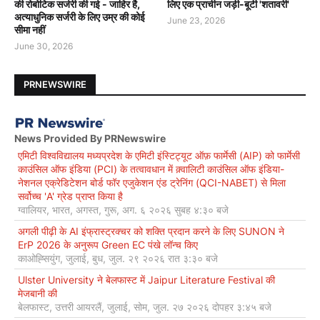
की रोबोटिक सर्जरी की गई - जाहिर है,
लिए एक प्राचीन जड़ी-बूटी 'शतावरी'
अत्याधुनिक सर्जरी के लिए उम्र की कोई
June 23, 2026
सीमा नहीं
June 30, 2026
PRNEWSWIRE
News Provided By PRNewswire
एमिटी विश्वविद्यालय मध्यप्रदेश के एमिटी इंस्टिट्यूट ऑफ़ फार्मेसी (AIP) को फार्मेसी
काउंसिल ऑफ इंडिया (PCI) के तत्वावधान में क़्वालिटी काउंसिल ऑफ इंडिया-
नेशनल एक्रेडिटेशन बोर्ड फॉर एजुकेशन एंड ट्रेनिंग (QCI-NABET) से मिला
सर्वोच्च 'A' ग्रेड प्राप्त किया है
ग्वालियर, भारत, अगस्त, गुरू, अग. ६ २०२६ सुबह ४:३० बजे
अगली पीढ़ी के AI इंफ्रास्ट्रक्चर को शक्ति प्रदान करने के लिए SUNON ने
ErP 2026 के अनुरूप Green EC पंखे लॉन्च किए
काओह्सियुंग, जुलाई, बुध, जुल. २९ २०२६ रात ३:३० बजे
Ulster University ने बेलफास्ट में Jaipur Literature Festival की
मेजबानी की
बेलफास्ट, उत्तरी आयरलैं, जुलाई, सोम, जुल. २७ २०२६ दोपहर ३:४५ बजे