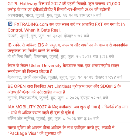
GTPL Hathway वित्त वर्ष 2027 की पहली तिमाही: कुल राजस्व ₹1,000
करोड़ के पार एवं ईबीआईटीडीए में तिमाही-दर-तिमाही 20% की बढ़ोतरी
अहमदाबाद, भारत, जुलाई, गुरू, जुल. १६ २०२६ शाम ७:१० बजे
FXTRADING.com अब एक सरल वादे पर आधारित FXT बन गया है: In
Control. When It Gets Real.
सिडनी, जुलाई, गुरू, जुल. १६ २०२६ दोपहर ४:५९ बजे
IB स्कोर से अधिक: EIS के समुदाय, कल्याण और अपनेपन के माध्यम से अकादमिक
उत्कृष्टता का निर्माण करने के तरीके
हो ची मिन्ह सिटी, वियतनाम, जुलाई, बुध, जुल. १५ २०२६ रात ३:२३ बजे
केरल से लेकर Ulster University बेलफास्ट तक: एक अंतरराष्ट्रीय छात्र
समावेशन की विरासत छोड़ता है
बेलफास्ट, उत्तरी आयरलैंड, जुलाई, शुक्र, जुल. १० २०२६ दोपहर १०:४४ बजे
BE OPEN द्वारा विकसित Art Limitless प्रोग्राम कला और SDG#12 के
अंतःप्रतिच्छेदन को प्रोत्साहित करता है
लुगानो, स्विट्जरलैंड, जुलाई, बुध, जुल. ८ २०२६ दोपहर १२:१६ बजे
IAA MOBILITY 2027 के लिए पंजीकरण अब शुरू हो गया है - रिकॉर्ड तोड़ मांग
- आधे से अधिक स्थान पहले ही बुक हो चुके हैं
बर्लिन और म्यूनिख, जुलाई, बुध, जुल. ८ २०२६ रात ३:३० बजे
यात्रा बुकिंग को आसान वीज़ा आवेदन के साथ एकीकृत करते हुए, सऊदी ने
"Package Visa" की शुरुआत की