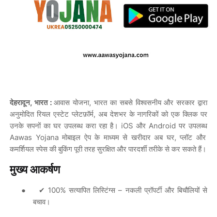
,
:
,
देहरादून
भारत
आवास
योजना
भारत
का
सबसे
विश्वसनीय
और
सरकार
द्वारा
,
अनुमोदित
रियल
एस्टेट
प्लेटफ़ॉर्म
अब
देशभर
के
नागरिकों
को
एक
क्लिक
पर
iOS
Android
उनके
सपनों
का
घर
उपलब्ध
करा
रहा
है।
और
पर
उपलब्ध
Aawas Yojana
,
मोबाइल
ऐप
के
माध्यम
से
खरीदार
अब
घर
प्लॉट
और
कमर्शियल
स्पेस
की
बुकिंग
पूरी
तरह
सुरक्षित
और
पारदर्शी
तरीके
से
कर
सकते
हैं।
मुख्य
आकर्षण
●
100%
–
✔
सत्यापित
लिस्टिंग्स
नकली
प्रॉपर्टी
और
बिचौलियों
से
बचाव।