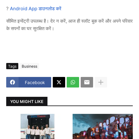
?
Android App
डाउनलोड
करें
,
सीमित
इन्वेंट्री
उपलब्ध
है।
देर
न
करें
आज
ही
स्लॉट
बुक
करें
और
अपने
परिवार
के
सपनों
का
घर
सुरक्षित
करें।
Tags
Business
Facebook
YOU MIGHT LIKE