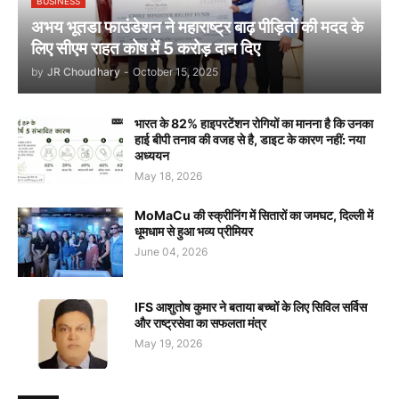
BUSINESS
अभय भूतडा फाउंडेशन ने महाराष्ट्र बाढ़ पीड़ितों की मदद के
लिए सीएम राहत कोष में 5 करोड़ दान दिए
by
JR Choudhary
-
October 15, 2025
भारत के 82% हाइपरटेंशन रोगियों का मानना है कि उनका
हाई बीपी तनाव की वजह से है, डाइट के कारण नहीं: नया
अध्ययन
May 18, 2026
MoMaCu की स्क्रीनिंग में सितारों का जमघट, दिल्ली में
धूमधाम से हुआ भव्य प्रीमियर
June 04, 2026
IFS आशुतोष कुमार ने बताया बच्चों के लिए सिविल सर्विस
और राष्ट्रसेवा का सफलता मंत्र
May 19, 2026