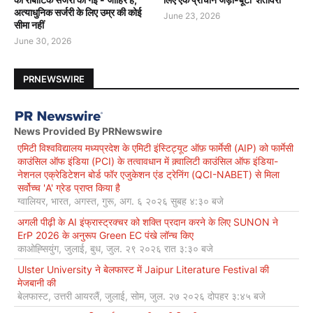
अत्याधुनिक सर्जरी के लिए उम्र की कोई
June 23, 2026
सीमा नहीं
June 30, 2026
PRNEWSWIRE
News Provided By PRNewswire
एमिटी विश्वविद्यालय मध्यप्रदेश के एमिटी इंस्टिट्यूट ऑफ़ फार्मेसी (AIP) को फार्मेसी
काउंसिल ऑफ इंडिया (PCI) के तत्वावधान में क़्वालिटी काउंसिल ऑफ इंडिया-
नेशनल एक्रेडिटेशन बोर्ड फॉर एजुकेशन एंड ट्रेनिंग (QCI-NABET) से मिला
सर्वोच्च 'A' ग्रेड प्राप्त किया है
ग्वालियर, भारत, अगस्त, गुरू, अग. ६ २०२६ सुबह ४:३० बजे
अगली पीढ़ी के AI इंफ्रास्ट्रक्चर को शक्ति प्रदान करने के लिए SUNON ने
ErP 2026 के अनुरूप Green EC पंखे लॉन्च किए
काओह्सियुंग, जुलाई, बुध, जुल. २९ २०२६ रात ३:३० बजे
Ulster University ने बेलफास्ट में Jaipur Literature Festival की
मेजबानी की
बेलफास्ट, उत्तरी आयरलैं, जुलाई, सोम, जुल. २७ २०२६ दोपहर ३:४५ बजे