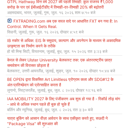
GTPL Hathway वित्त वर्ष 2027 की पहली तिमाही: कुल राजस्व ₹1,000
करोड़ के पार एवं ईबीआईटीडीए में तिमाही-दर-तिमाही 20% की बढ़ोतरी
अहमदाबाद, भारत, जुलाई, गुरू, जुल. १६ २०२६ शाम ७:१० बजे
FXTRADING.com अब एक सरल वादे पर आधारित FXT बन गया है: In
Control. When It Gets Real.
सिडनी, जुलाई, गुरू, जुल. १६ २०२६ दोपहर ४:५९ बजे
IB स्कोर से अधिक: EIS के समुदाय, कल्याण और अपनेपन के माध्यम से अकादमिक
उत्कृष्टता का निर्माण करने के तरीके
हो ची मिन्ह सिटी, वियतनाम, जुलाई, बुध, जुल. १५ २०२६ रात ३:२३ बजे
केरल से लेकर Ulster University बेलफास्ट तक: एक अंतरराष्ट्रीय छात्र
समावेशन की विरासत छोड़ता है
बेलफास्ट, उत्तरी आयरलैंड, जुलाई, शुक्र, जुल. १० २०२६ दोपहर १०:४४ बजे
BE OPEN द्वारा विकसित Art Limitless प्रोग्राम कला और SDG#12 के
अंतःप्रतिच्छेदन को प्रोत्साहित करता है
लुगानो, स्विट्जरलैंड, जुलाई, बुध, जुल. ८ २०२६ दोपहर १२:१६ बजे
IAA MOBILITY 2027 के लिए पंजीकरण अब शुरू हो गया है - रिकॉर्ड तोड़ मांग
- आधे से अधिक स्थान पहले ही बुक हो चुके हैं
बर्लिन और म्यूनिख, जुलाई, बुध, जुल. ८ २०२६ रात ३:३० बजे
यात्रा बुकिंग को आसान वीज़ा आवेदन के साथ एकीकृत करते हुए, सऊदी ने
"Package Visa" की शुरुआत की