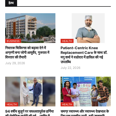
हेल्थ
BUSINESS
HEALTH
निवारक चिकित्सा को बढ़ावा देने में
Patient-Centric Knee
अग्रणी बना जोगी आयुर्वेद, गुजरात में
Replacement Care के साथ डॉ.
विस्तार की तैयारी
मनु शर्मा ने वडोदरा में हासिल की नई
उपलब्धि
July 29, 2026
July 22, 2026
HEALTH
HEALTH
94 वर्षीय बुज़ुर्ग पर सफलतापूर्वक हर्निया
समग्र स्वास्थ्य और स्वास्थ्य देखभाल के
की रोबोटिक सर्जरी की गई - जाहिर है,
लिए एक प्राचीन जड़ी-बूटी 'शतावरी'