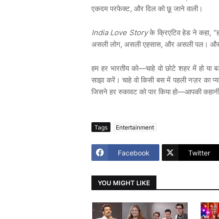
एकदम
परफेक्ट
,
और
दिल
को
छू
जाने
वाली।
India Love Story
के
क्रिएटिव
हेड
ने
कहा
, “
असली
लोग
,
असली
एहसास
,
और
असली
पल।
औ
हम हर भारतीय को—चाहे वो छोटे शहर में हो या बड
साझा करें। चाहे वो किसी बस में पहली नज़र का प्य
जिसने हर रुकावट को पार किया हो—आपकी कहानी 
Tags
Entertainment
Facebook
Twitter
YOU MIGHT LIKE