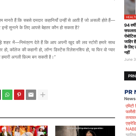
HEALT
हम
मानते
हैं
कि
सबसे
दमदार
कहानियाँ
उन्हीं
से
आती
हैं
जो
असली
होते
हैं
—
94 वर्षी
र
इन्हें
सुनाने
के
लिए
आपसे
बेहतर
कौन
हो
सकता
है
?
सफलतापू
रोबोटिक
जाहिर ह
़े शहर में—निमंत्रण देते हैं कि आप अपनी खुद की लव स्टोरी हमारे साथ
के लिए 
ार हो, कॉलेज की कहानी हो, लॉन्ग डिस्टेंस रिलेशनशिप हो, या फिर वो प्यार
नहीं
हमारी अगली फ़िल्म बन सकती है।”
June 3
PR
News
एमिटी 
फार्मे
तत्वाव
एक्रेड
NABET)
ग्वालि