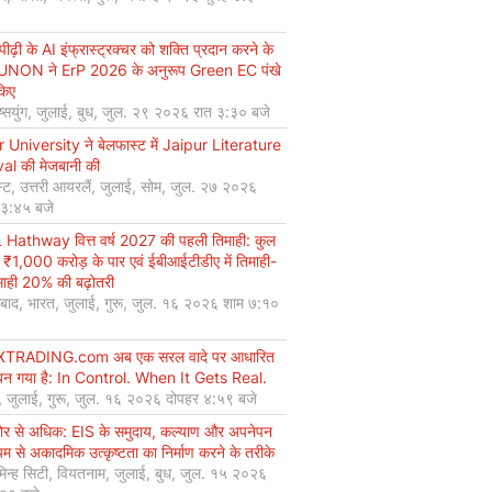
ीढ़ी के AI इंफ्रास्ट्रक्चर को शक्ति प्रदान करने के
UNON ने ErP 2026 के अनुरूप Green EC पंखे
किए
ियुंग, जुलाई, बुध, जुल. २९ २०२६ रात ३:३० बजे
r University ने बेलफास्ट में Jaipur Literature
val की मेजबानी की
्ट, उत्तरी आयरलैं, जुलाई, सोम, जुल. २७ २०२६
 ३:४५ बजे
Hathway वित्त वर्ष 2027 की पहली तिमाही: कुल
 ₹1,000 करोड़ के पार एवं ईबीआईटीडीए में तिमाही-
माही 20% की बढ़ोतरी
बाद, भारत, जुलाई, गुरू, जुल. १६ २०२६ शाम ७:१०
XTRADING.com अब एक सरल वादे पर आधारित
न गया है: In Control. When It Gets Real.
, जुलाई, गुरू, जुल. १६ २०२६ दोपहर ४:५९ बजे
कोर से अधिक: EIS के समुदाय, कल्याण और अपनेपन
्यम से अकादमिक उत्कृष्टता का निर्माण करने के तरीके
मिन्ह सिटी, वियतनाम, जुलाई, बुध, जुल. १५ २०२६