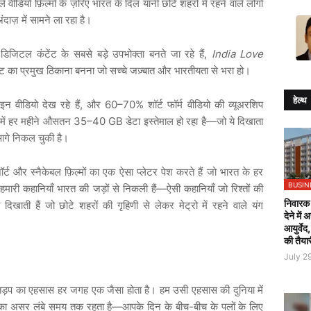
ले
वीडियो
फ़िल्मों
के
ज़रिए
भारत
के
दिल
यानी
छोटे
शहरों
में
रहने
वाले
लोगों
ंदाज़
में
सामने
ला
रहा
है।
डिजिटल
कंटेंट
के
सबसे
बड़े
उपभोक्ता
बनते
जा
रहे
हैं
,
India Love
ंट
का
प्रमुख
ठिकाना
बनना
जो
सच्चे
जज़्बात
और
भारतीयता
से
भरा
हो।
हेल्थ
इन
वीडियो
देख
रहे
हैं
,
और
60–70%
शॉर्ट
फॉर्म
वीडियो
की
व्यूअरशिप
में
हर
महीने
औसतन
35–40 GB
डेटा
इस्तेमाल
हो
रहा
है
—
जो
ये
दिखाता
गे
निकल
चुकी
है।
ॉर्ट
और
स्नैकेबल
फ़िल्मों
का
एक
ऐसा
प्लेटर
पेश
करते
हैं
जो
भारत
के
हर
BUSIN
हमारी
कहानियाँ
भारत
की
जड़ों
से
निकली
हैं
—
ऐसी
कहानियाँ
जो
रिश्तों
की
निवारक 
ो
दिखाती
हैं
जो
छोटे
शहरों
की
गृहिणी
से
लेकर
मेट्रो
में
रहने
वाले
यंग
देने में
आयुर्वेद
की तैया
July 2
तड़प
का
एहसास
हर
जगह
एक
जैसा
होता
है।
हम
उसी
एहसास
की
दुनिया
में
का
असर
लंबे
समय
तक
रहता
है
—
आपके
दिन
के
बीच
-
बीच
के
पलों
के
लिए