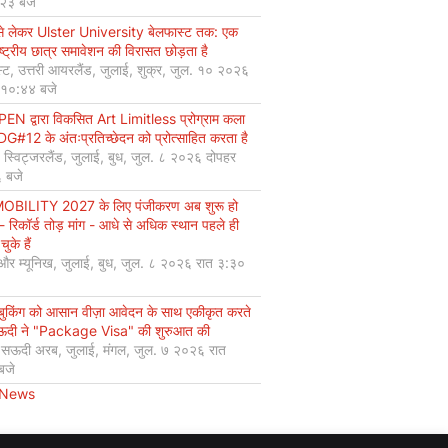
:२३ बजे
से लेकर Ulster University बेलफास्ट तक: एक
ष्ट्रीय छात्र समावेशन की विरासत छोड़ता है
्ट, उत्तरी आयरलैंड, जुलाई, शुक्र, जुल. १० २०२६
 १०:४४ बजे
EN द्वारा विकसित Art Limitless प्रोग्राम कला
#12 के अंतःप्रतिच्छेदन को प्रोत्साहित करता है
, स्विट्जरलैंड, जुलाई, बुध, जुल. ८ २०२६ दोपहर
 बजे
OBILITY 2027 के लिए पंजीकरण अब शुरू हो
 - रिकॉर्ड तोड़ मांग - आधे से अधिक स्थान पहले ही
चुके हैं
 और म्यूनिख, जुलाई, बुध, जुल. ८ २०२६ रात ३:३०
 बुकिंग को आसान वीज़ा आवेदन के साथ एकीकृत करते
सऊदी ने "Package Visa" की शुरुआत की
, सऊदी अरब, जुलाई, मंगल, जुल. ७ २०२६ रात
बजे
 News