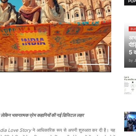
POP
BU
अभय
पीड
5 क
by
े लेकिन भावनात्मक प्रेम कहानियों की नई डिजिटल लहर
ndia Love Story
ने
आधिकारिक
रूप
से
अपनी
शुरुआत
कर
दी
है।
यह