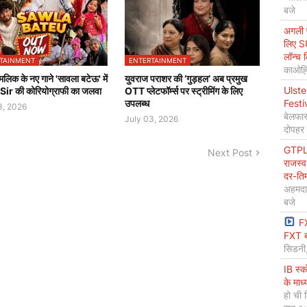
बजे
अगली प
लिए S
लॉन्च 
TAINMENT
ENTERTAINMENT
काओह्स
लिक के नए गाने 'सावला बटेऊ' में
युवराज पराशर की ‘गुड़हल’ अब प्रमुख
Ulste
ir की कोरियोग्राफी का जलवा
OTT प्लेटफॉर्म्स पर स्ट्रीमिंग के लिए
Festi
उपलब्ध
3, 2026
बेलफास
July 03, 2026
दोपहर
GTPL 
Next Post
राजस्व
दर-ति
अहमदा
बजे
F
FXT ब
सिडनी
IB स्
के माध
हो ची 