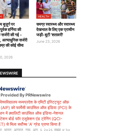
H
HEALTH
य बुज़ुर्ग पर
समग्र स्वास्थ्य और स्वास्थ्य
र्वक हर्निया की
देखभाल के लिए एक प्राचीन
 सर्जरी की गई -
जड़ी-बूटी 'शतावरी'
ै, अत्याधुनिक सर्जरी
June 23, 2026
उम्र की कोई सीमा
0, 2026
NEWSWIRE
 Provided By PRNewswire
विश्वविद्यालय मध्यप्रदेश के एमिटी इंस्टिट्यूट ऑफ़
सी (AIP) को फार्मेसी काउंसिल ऑफ इंडिया (PCI) के
धान में क़्वालिटी काउंसिल ऑफ इंडिया-नेशनल
िटेशन बोर्ड फॉर एजुकेशन एंड ट्रेनिंग (QCI-
 से मिला सर्वोच्च 'A' ग्रेड प्राप्त किया है
यर, भारत, अगस्त, गुरू, अग. ६ २०२६ सुबह ४:३०