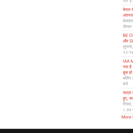
रात ३
केरल 
अंतररा
बेलफास
दोपहर
BE OP
और SDG
लुगानो
१२:१६
IAA M
गया है
बुक हो 
बर्लिन
बजे
यात्रा
हुए, 
रियाद
८:३७ 
More