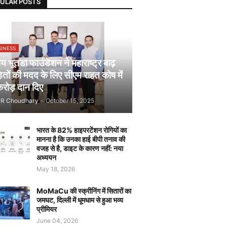
ULAR POSTS
SINESS
 भूतडा फाउंडेशन ने महाराष्ट्र बाढ़
़ितों की मदद के लिए सीएम राहत कोष में
रोड़ दान दिए
JR Choudhary
-
October 15, 2025
भारत के 82% हाइपरटेंशन रोगियों का
मानना है कि उनका हाई बीपी तनाव की
वजह से है, डाइट के कारण नहीं: नया
अध्ययन
May 18, 2026
MoMaCu की स्क्रीनिंग में सितारों का
जमघट, दिल्ली में धूमधाम से हुआ भव्य
प्रीमियर
June 04, 2026