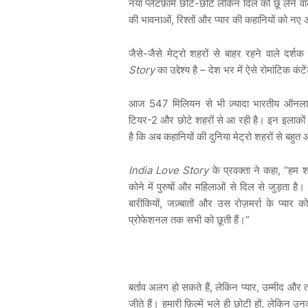
नया
प्लेटफ़ॉर्म
छोटे
-
छोटे
लेकिन
दिल
को
छू
लेने
वा
की
भावनाओं
,
रिश्तों
और
प्यार
की
कहानियों
को
नए
अ
जैसे
-
जैसे
मेट्रो
शहरों
से
बाहर
रहने
वाले
दर्शक
Story
का
उद्देश्य
है
–
देश
भर
में
ऐसे
रोमांटिक
कंटे
आज
547
मिलियन
से
भी
ज़्यादा
भारतीय
ऑनला
टियर
-2
और
छोटे
शहरों
से
आ
रही
है।
इन
इलाकों
है
कि
अब
कहानियों
की
दुनिया
मेट्रो
शहरों
से
बहुत
आ
India Love Story
के
प्रवक्ता
ने
कहा
, “
हम
श
कोने
में
पुरुषों
और
महिलाओं
से
दिल
से
जुड़ता
है।
बारीकियों
,
जज़्बातों
और
उस
रोज़मर्रा
के
प्यार
क
प्रोफेशनल
तक
सभी
को
छूती
हैं।
”
बर्ताव
अलग
हो
सकते
हैं
,
लेकिन
प्यार
,
उम्मीद
और
जीते
हैं।
हमारी
फ़िल्में
भले
ही
छोटी
हों
,
लेकिन
उन