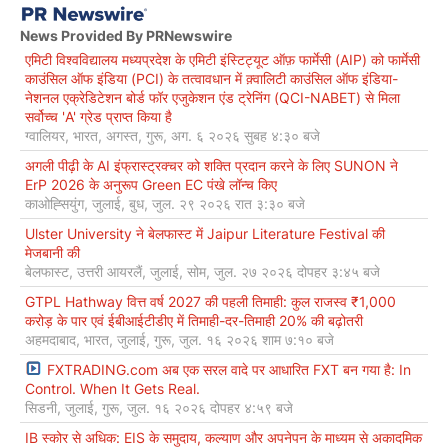
News Provided By PRNewswire
एमिटी विश्वविद्यालय मध्यप्रदेश के एमिटी इंस्टिट्यूट ऑफ़ फार्मेसी (AIP) को फार्मेसी
काउंसिल ऑफ इंडिया (PCI) के तत्वावधान में क़्वालिटी काउंसिल ऑफ इंडिया-
नेशनल एक्रेडिटेशन बोर्ड फॉर एजुकेशन एंड ट्रेनिंग (QCI-NABET) से मिला
सर्वोच्च 'A' ग्रेड प्राप्त किया है
ग्वालियर, भारत, अगस्त, गुरू, अग. ६ २०२६ सुबह ४:३० बजे
अगली पीढ़ी के AI इंफ्रास्ट्रक्चर को शक्ति प्रदान करने के लिए SUNON ने
ErP 2026 के अनुरूप Green EC पंखे लॉन्च किए
काओह्सियुंग, जुलाई, बुध, जुल. २९ २०२६ रात ३:३० बजे
Ulster University ने बेलफास्ट में Jaipur Literature Festival की
मेजबानी की
बेलफास्ट, उत्तरी आयरलैं, जुलाई, सोम, जुल. २७ २०२६ दोपहर ३:४५ बजे
GTPL Hathway वित्त वर्ष 2027 की पहली तिमाही: कुल राजस्व ₹1,000
करोड़ के पार एवं ईबीआईटीडीए में तिमाही-दर-तिमाही 20% की बढ़ोतरी
अहमदाबाद, भारत, जुलाई, गुरू, जुल. १६ २०२६ शाम ७:१० बजे
FXTRADING.com अब एक सरल वादे पर आधारित FXT बन गया है: In
Control. When It Gets Real.
सिडनी, जुलाई, गुरू, जुल. १६ २०२६ दोपहर ४:५९ बजे
IB स्कोर से अधिक: EIS के समुदाय, कल्याण और अपनेपन के माध्यम से अकादमिक