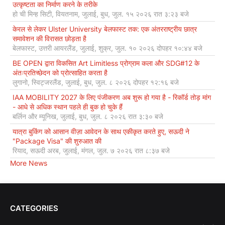
उत्कृष्टता का निर्माण करने के तरीके
हो ची मिन्ह सिटी, वियतनाम, जुलाई, बुध, जुल. १५ २०२६ रात ३:२३ बजे
केरल से लेकर Ulster University बेलफास्ट तक: एक अंतरराष्ट्रीय छात्र
समावेशन की विरासत छोड़ता है
बेलफास्ट, उत्तरी आयरलैंड, जुलाई, शुक्र, जुल. १० २०२६ दोपहर १०:४४ बजे
BE OPEN द्वारा विकसित Art Limitless प्रोग्राम कला और SDG#12 के
अंतःप्रतिच्छेदन को प्रोत्साहित करता है
लुगानो, स्विट्जरलैंड, जुलाई, बुध, जुल. ८ २०२६ दोपहर १२:१६ बजे
IAA MOBILITY 2027 के लिए पंजीकरण अब शुरू हो गया है - रिकॉर्ड तोड़ मांग
- आधे से अधिक स्थान पहले ही बुक हो चुके हैं
बर्लिन और म्यूनिख, जुलाई, बुध, जुल. ८ २०२६ रात ३:३० बजे
यात्रा बुकिंग को आसान वीज़ा आवेदन के साथ एकीकृत करते हुए, सऊदी ने
"Package Visa" की शुरुआत की
रियाद, सऊदी अरब, जुलाई, मंगल, जुल. ७ २०२६ रात ८:३७ बजे
More News
CATEGORIES