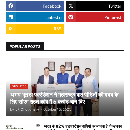
Facebook
Twitter
Linkedin
Pinterest
RSS
POPULAR POSTS
BUSINESS
अभय भूतडा फाउंडेशन ने महाराष्ट्र बाढ़ पीड़ितों की मदद के
लिए सीएम राहत कोष में 5 करोड़ दान दिए
by
JR Choudhary
-
October 15, 2025
भारत के 82% हाइपरटेंशन रोगियों का मानना है कि उनका