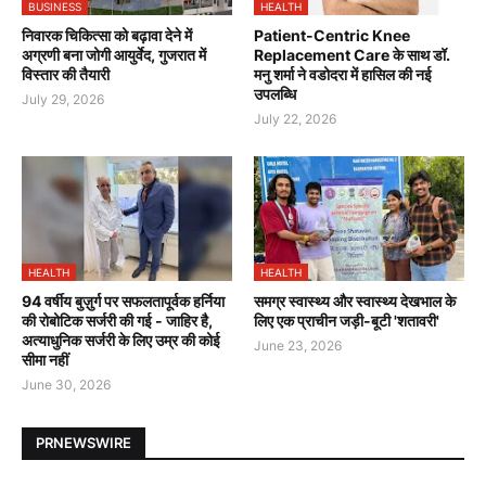
BUSINESS
HEALTH
निवारक चिकित्सा को बढ़ावा देने में
Patient-Centric Knee
अग्रणी बना जोगी आयुर्वेद, गुजरात में
Replacement Care के साथ डॉ.
विस्तार की तैयारी
मनु शर्मा ने वडोदरा में हासिल की नई
उपलब्धि
July 29, 2026
July 22, 2026
HEALTH
HEALTH
94 वर्षीय बुज़ुर्ग पर सफलतापूर्वक हर्निया
समग्र स्वास्थ्य और स्वास्थ्य देखभाल के
की रोबोटिक सर्जरी की गई - जाहिर है,
लिए एक प्राचीन जड़ी-बूटी 'शतावरी'
अत्याधुनिक सर्जरी के लिए उम्र की कोई
June 23, 2026
सीमा नहीं
June 30, 2026
PRNEWSWIRE