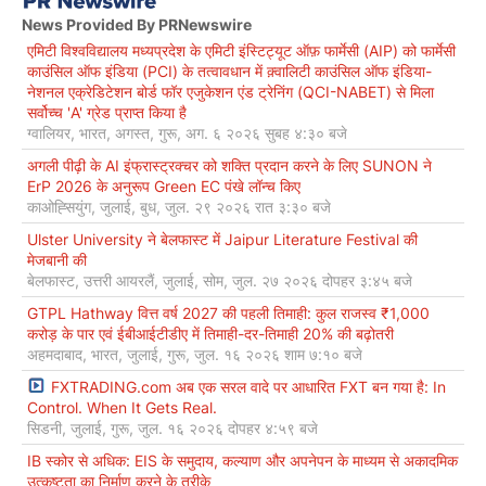
News Provided By PRNewswire
एमिटी विश्वविद्यालय मध्यप्रदेश के एमिटी इंस्टिट्यूट ऑफ़ फार्मेसी (AIP) को फार्मेसी
काउंसिल ऑफ इंडिया (PCI) के तत्वावधान में क़्वालिटी काउंसिल ऑफ इंडिया-
नेशनल एक्रेडिटेशन बोर्ड फॉर एजुकेशन एंड ट्रेनिंग (QCI-NABET) से मिला
सर्वोच्च 'A' ग्रेड प्राप्त किया है
ग्वालियर, भारत, अगस्त, गुरू, अग. ६ २०२६ सुबह ४:३० बजे
अगली पीढ़ी के AI इंफ्रास्ट्रक्चर को शक्ति प्रदान करने के लिए SUNON ने
ErP 2026 के अनुरूप Green EC पंखे लॉन्च किए
काओह्सियुंग, जुलाई, बुध, जुल. २९ २०२६ रात ३:३० बजे
Ulster University ने बेलफास्ट में Jaipur Literature Festival की
मेजबानी की
बेलफास्ट, उत्तरी आयरलैं, जुलाई, सोम, जुल. २७ २०२६ दोपहर ३:४५ बजे
GTPL Hathway वित्त वर्ष 2027 की पहली तिमाही: कुल राजस्व ₹1,000
करोड़ के पार एवं ईबीआईटीडीए में तिमाही-दर-तिमाही 20% की बढ़ोतरी
अहमदाबाद, भारत, जुलाई, गुरू, जुल. १६ २०२६ शाम ७:१० बजे
FXTRADING.com अब एक सरल वादे पर आधारित FXT बन गया है: In
Control. When It Gets Real.
सिडनी, जुलाई, गुरू, जुल. १६ २०२६ दोपहर ४:५९ बजे
IB स्कोर से अधिक: EIS के समुदाय, कल्याण और अपनेपन के माध्यम से अकादमिक
उत्कृष्टता का निर्माण करने के तरीके