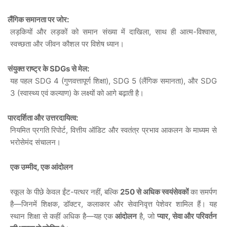
:
·
लैंगिक
समानता
पर
जोर
,
-
,
लड़कियों
और
लड़कों
को
समान
संख्या
में
दाखिला
साथ
ही
आत्म
विश्वास
स्वच्छता
और
जीवन
कौशल
पर
विशेष
ध्यान।
SDGs
:
·
संयुक्त
राष्ट्र
के
से
मेल
SDG 4 (
), SDG 5 (
),
SDG
यह
पहल
गुणवत्तापूर्ण
शिक्षा
लैंगिक
समानता
और
3 (
)
स्वास्थ्य
एवं
कल्याण
के
लक्ष्यों
को
आगे
बढ़ाती
है।
:
·
पारदर्शिता
और
उत्तरदायित्व
,
नियमित
प्रगति
रिपोर्ट
वित्तीय
ऑडिट
और
स्वतंत्र
प्रभाव
आकलन
के
माध्यम
से
भरोसेमंद
संचालन।
,
एक
उम्मीद
एक
आंदोलन
-
,
250
स्कूल
के
पीछे
केवल
ईंट
पत्थर
नहीं
बल्कि
से
अधिक
स्वयंसेवकों
का
समर्पण
—
,
,
है
जिनमें
शिक्षक
डॉक्टर
कलाकार
और
सेवानिवृत्त
पेशेवर
शामिल
हैं।
यह
—
,
,
स्थान
शिक्षा
से
कहीं
अधिक
है
यह
एक
आंदोलन
है
जो
प्यार
सेवा
और
परिवर्तन