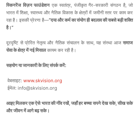
,
-
,
स्किनरेंज
विज़न
फाउंडेशन
एक
स्वतंत्र
पंजीकृत
गैर
सरकारी
संगठन
है
जो
,
भारत
में
शिक्षा
स्वास्थ्य
और
नैतिक
विकास
के
क्षेत्रों
में
जमीनी
स्तर
पर
काम
कर
—
“
रहा
है।
इसकी
प्रेरणा
है
दया
और
कर्म
का
संयोग
ही
बदलाव
की
सबसे
बड़ी
शक्ति
”
है।
,
दूरदृष्टि
से
प्रेरित
नेतृत्व
और
नैतिक
संचालन
के
साथ
यह
संस्था
आज
समाज
सेवा
के
क्षेत्र
में
नई
मिसाल
कायम
कर
रही
है।
:
सहयोग
या
जानकारी
के
लिए
संपर्क
करें
:
www.skvision.org
वेबसाइट
: info@skvision.org
ईमेल
,
,
आइए
मिलकर
एक
ऐसे
भारत
की
नींव
रखें
जहाँ
हर
बच्चा
सपने
देख
सके
सीख
सके
और
जीवन
में
आगे
बढ़
सके।