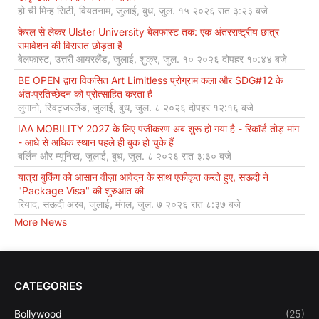
हो ची मिन्ह सिटी, वियतनाम, जुलाई, बुध, जुल. १५ २०२६ रात ३:२३ बजे
केरल से लेकर Ulster University बेलफास्ट तक: एक अंतरराष्ट्रीय छात्र
समावेशन की विरासत छोड़ता है
बेलफास्ट, उत्तरी आयरलैंड, जुलाई, शुक्र, जुल. १० २०२६ दोपहर १०:४४ बजे
BE OPEN द्वारा विकसित Art Limitless प्रोग्राम कला और SDG#12 के
अंतःप्रतिच्छेदन को प्रोत्साहित करता है
लुगानो, स्विट्जरलैंड, जुलाई, बुध, जुल. ८ २०२६ दोपहर १२:१६ बजे
IAA MOBILITY 2027 के लिए पंजीकरण अब शुरू हो गया है - रिकॉर्ड तोड़ मांग
- आधे से अधिक स्थान पहले ही बुक हो चुके हैं
बर्लिन और म्यूनिख, जुलाई, बुध, जुल. ८ २०२६ रात ३:३० बजे
यात्रा बुकिंग को आसान वीज़ा आवेदन के साथ एकीकृत करते हुए, सऊदी ने
"Package Visa" की शुरुआत की
रियाद, सऊदी अरब, जुलाई, मंगल, जुल. ७ २०२६ रात ८:३७ बजे
More News
CATEGORIES
Bollywood
(25)