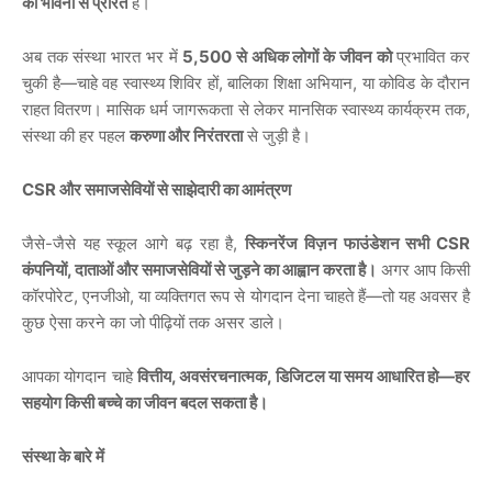
की
भावना
से
प्रेरित
है।
5,500
अब
तक
संस्था
भारत
भर
में
से
अधिक
लोगों
के
जीवन
को
प्रभावित
कर
—
,
,
चुकी
है
चाहे
वह
स्वास्थ्य
शिविर
हों
बालिका
शिक्षा
अभियान
या
कोविड
के
दौरान
,
राहत
वितरण।
मासिक
धर्म
जागरूकता
से
लेकर
मानसिक
स्वास्थ्य
कार्यक्रम
तक
संस्था
की
हर
पहल
करुणा
और
निरंतरता
से
जुड़ी
है।
CSR
और
समाजसेवियों
से
साझेदारी
का
आमंत्रण
-
,
CSR
जैसे
जैसे
यह
स्कूल
आगे
बढ़
रहा
है
स्किनरेंज
विज़न
फाउंडेशन
सभी
,
कंपनियों
दाताओं
और
समाजसेवियों
से
जुड़ने
का
आह्वान
करता
है।
अगर
आप
किसी
,
,
—
कॉरपोरेट
एनजीओ
या
व्यक्तिगत
रूप
से
योगदान
देना
चाहते
हैं
तो
यह
अवसर
है
कुछ
ऐसा
करने
का
जो
पीढ़ियों
तक
असर
डाले।
,
,
—
आपका
योगदान
चाहे
वित्तीय
अवसंरचनात्मक
डिजिटल
या
समय
आधारित
हो
हर
सहयोग
किसी
बच्चे
का
जीवन
बदल
सकता
है।
संस्था
के
बारे
में