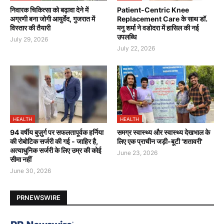
निवारक चिकित्सा को बढ़ावा देने में
Patient-Centric Knee
अग्रणी बना जोगी आयुर्वेद, गुजरात में
Replacement Care के साथ डॉ.
विस्तार की तैयारी
मनु शर्मा ने वडोदरा में हासिल की नई
उपलब्धि
July 29, 2026
July 22, 2026
HEALTH
HEALTH
94 वर्षीय बुज़ुर्ग पर सफलतापूर्वक हर्निया
समग्र स्वास्थ्य और स्वास्थ्य देखभाल के
की रोबोटिक सर्जरी की गई - जाहिर है,
लिए एक प्राचीन जड़ी-बूटी 'शतावरी'
अत्याधुनिक सर्जरी के लिए उम्र की कोई
June 23, 2026
सीमा नहीं
June 30, 2026
PRNEWSWIRE