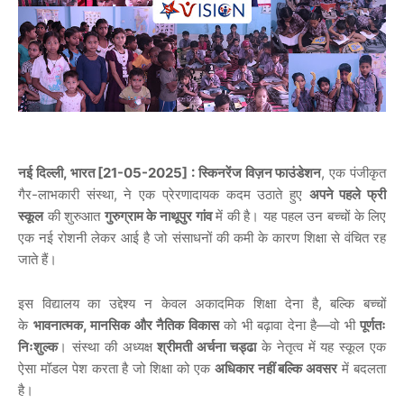
,
[21-05-2025] :
,
नई
दिल्ली
भारत
स्किनरेंज
विज़न
फाउंडेशन
एक
पंजीकृत
-
,
गैर
लाभकारी
संस्था
ने
एक
प्रेरणादायक
कदम
उठाते
हुए
अपने
पहले
फ्री
स्कूल
की
शुरुआत
गुरुग्राम
के
नाथूपुर
गांव
में
की
है।
यह
पहल
उन
बच्चों
के
लिए
एक
नई
रोशनी
लेकर
आई
है
जो
संसाधनों
की
कमी
के
कारण
शिक्षा
से
वंचित
रह
जाते
हैं।
,
इस
विद्यालय
का
उद्देश्य
न
केवल
अकादमिक
शिक्षा
देना
है
बल्कि
बच्चों
,
—
के
भावनात्मक
मानसिक
और
नैतिक
विकास
को
भी
बढ़ावा
देना
है
वो
भी
पूर्णतः
निःशुल्क
।
संस्था
की
अध्यक्ष
श्रीमती
अर्चना
चड्ढा
के
नेतृत्व
में
यह
स्कूल
एक
ऐसा
मॉडल
पेश
करता
है
जो
शिक्षा
को
एक
अधिकार
नहीं
बल्कि
अवसर
में
बदलता
है।