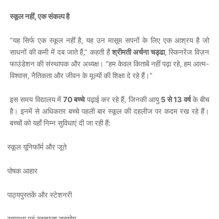
,
स्कूल
नहीं
एक
संकल्प
है
“
,
यह
सिर्फ
एक
स्कूल
नहीं
है
यह
उन
मासूम
सपनों
के
लिए
एक
आश्रय
है
जो
,”
,
साधनों
की
कमी
में
दब
जाते
हैं
कहती
हैं
श्रीमती
अर्चना
चड्ढा
स्किनरेंज
विज़न
“
,
-
फाउंडेशन
की
संस्थापक
और
अध्यक्ष।
हम
केवल
किताबें
नहीं
पढ़ा
रहे
हम
आत्म
,
”
विश्वास
नैतिकता
और
जीवन
के
मूल्यों
की
शिक्षा
दे
रहे
हैं।
70
,
5
13
इस
समय
विद्यालय
में
बच्चे
पढ़ाई
कर
रहे
हैं
जिनकी
आयु
से
वर्ष
के
बीच
है।
इनमें
से
अधिकतर
बच्चे
पहली
बार
स्कूल
की
दहलीज
पर
कदम
रख
रहे
हैं।
:
बच्चों
को
यहाँ
निम्न
सुविधाएं
दी
जा
रही
हैं
·
स्कूल
यूनिफॉर्म
और
जूते
·
पोषक
आहार
·
पाठ्यपुस्तकें
और
स्टेशनरी
·
स्वास्थ्य
एवं
स्वच्छता
सहयोग