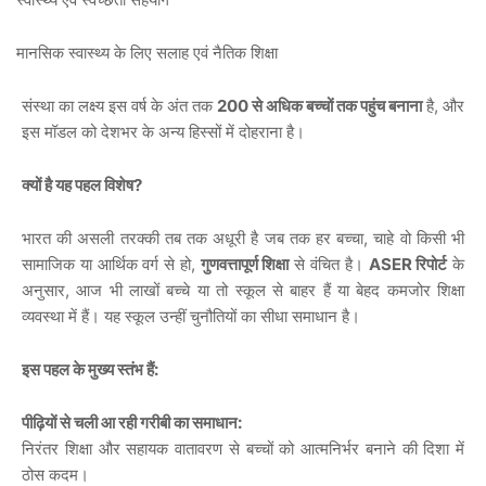
·
मानसिक
स्वास्थ्य
के
लिए
सलाह
एवं
नैतिक
शिक्षा
200
,
संस्था
का
लक्ष्य
इस
वर्ष
के
अंत
तक
से
अधिक
बच्चों
तक
पहुंच
बनाना
है
और
इस
मॉडल
को
देशभर
के
अन्य
हिस्सों
में
दोहराना
है।
?
क्यों
है
यह
पहल
विशेष
,
भारत
की
असली
तरक्की
तब
तक
अधूरी
है
जब
तक
हर
बच्चा
चाहे
वो
किसी
भी
,
ASER
सामाजिक
या
आर्थिक
वर्ग
से
हो
गुणवत्तापूर्ण
शिक्षा
से
वंचित
है।
रिपोर्ट
के
,
अनुसार
आज
भी
लाखों
बच्चे
या
तो
स्कूल
से
बाहर
हैं
या
बेहद
कमजोर
शिक्षा
व्यवस्था
में
हैं।
यह
स्कूल
उन्हीं
चुनौतियों
का
सीधा
समाधान
है।
:
इस
पहल
के
मुख्य
स्तंभ
हैं
:
पीढ़ियों
से
चली
आ
रही
गरीबी
का
समाधान
निरंतर
शिक्षा
और
सहायक
वातावरण
से
बच्चों
को
आत्मनिर्भर
बनाने
की
दिशा
में
ठोस
कदम।