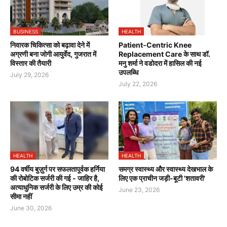
BUSINESS
HEALTH
निवारक चिकित्सा को बढ़ावा देने में
Patient-Centric Knee
अग्रणी बना जोगी आयुर्वेद, गुजरात में
Replacement Care के साथ डॉ.
विस्तार की तैयारी
मनु शर्मा ने वडोदरा में हासिल की नई
उपलब्धि
July 29, 2026
July 22, 2026
HEALTH
HEALTH
94 वर्षीय बुज़ुर्ग पर सफलतापूर्वक हर्निया
समग्र स्वास्थ्य और स्वास्थ्य देखभाल के
की रोबोटिक सर्जरी की गई - जाहिर है,
लिए एक प्राचीन जड़ी-बूटी 'शतावरी'
अत्याधुनिक सर्जरी के लिए उम्र की कोई
June 23, 2026
सीमा नहीं
June 30, 2026