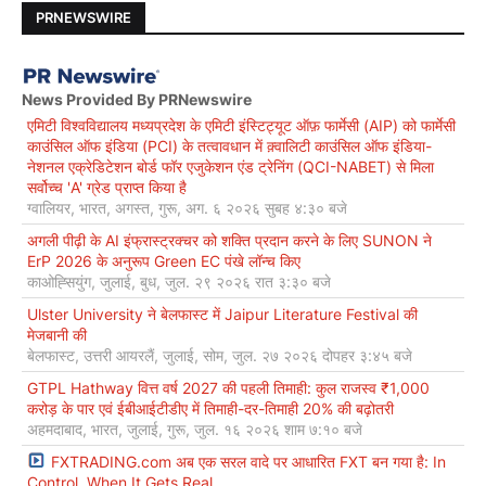
PRNEWSWIRE
News Provided By PRNewswire
एमिटी विश्वविद्यालय मध्यप्रदेश के एमिटी इंस्टिट्यूट ऑफ़ फार्मेसी (AIP) को फार्मेसी
काउंसिल ऑफ इंडिया (PCI) के तत्वावधान में क़्वालिटी काउंसिल ऑफ इंडिया-
नेशनल एक्रेडिटेशन बोर्ड फॉर एजुकेशन एंड ट्रेनिंग (QCI-NABET) से मिला
सर्वोच्च 'A' ग्रेड प्राप्त किया है
ग्वालियर, भारत, अगस्त, गुरू, अग. ६ २०२६ सुबह ४:३० बजे
अगली पीढ़ी के AI इंफ्रास्ट्रक्चर को शक्ति प्रदान करने के लिए SUNON ने
ErP 2026 के अनुरूप Green EC पंखे लॉन्च किए
काओह्सियुंग, जुलाई, बुध, जुल. २९ २०२६ रात ३:३० बजे
Ulster University ने बेलफास्ट में Jaipur Literature Festival की
मेजबानी की
बेलफास्ट, उत्तरी आयरलैं, जुलाई, सोम, जुल. २७ २०२६ दोपहर ३:४५ बजे
GTPL Hathway वित्त वर्ष 2027 की पहली तिमाही: कुल राजस्व ₹1,000
करोड़ के पार एवं ईबीआईटीडीए में तिमाही-दर-तिमाही 20% की बढ़ोतरी
अहमदाबाद, भारत, जुलाई, गुरू, जुल. १६ २०२६ शाम ७:१० बजे
FXTRADING.com अब एक सरल वादे पर आधारित FXT बन गया है: In
Control. When It Gets Real.