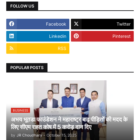
FOLLOW US
Facebook
Twitter
Linkedin
Pinterest
RSS
POPULAR POSTS
BUSINESS
अभय भूतडा फाउंडेशन ने महाराष्ट्र बाढ़ पीड़ितों की मदद के
लिए सीएम राहत कोष में 5 करोड़ दान दिए
by
JR Choudhary
-
October 15, 2025