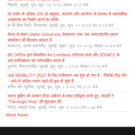
सिडनी, जुलाई, गुरू, जुल. १६ २०२६ दोपहर ४:५९ बजे
IB स्कोर से अधिक: EIS के समुदाय, कल्याण और अपनेपन के माध्यम से अकादमिक
उत्कृष्टता का निर्माण करने के तरीके
हो ची मिन्ह सिटी, वियतनाम, जुलाई, बुध, जुल. १५ २०२६ रात ३:२३ बजे
केरल से लेकर Ulster University बेलफास्ट तक: एक अंतरराष्ट्रीय छात्र
समावेशन की विरासत छोड़ता है
बेलफास्ट, उत्तरी आयरलैंड, जुलाई, शुक्र, जुल. १० २०२६ दोपहर १०:४४ बजे
BE OPEN द्वारा विकसित Art Limitless प्रोग्राम कला और SDG#12 के
अंतःप्रतिच्छेदन को प्रोत्साहित करता है
लुगानो, स्विट्जरलैंड, जुलाई, बुध, जुल. ८ २०२६ दोपहर १२:१६ बजे
IAA MOBILITY 2027 के लिए पंजीकरण अब शुरू हो गया है - रिकॉर्ड तोड़ मांग
- आधे से अधिक स्थान पहले ही बुक हो चुके हैं
बर्लिन और म्यूनिख, जुलाई, बुध, जुल. ८ २०२६ रात ३:३० बजे
यात्रा बुकिंग को आसान वीज़ा आवेदन के साथ एकीकृत करते हुए, सऊदी ने
"Package Visa" की शुरुआत की
रियाद, सऊदी अरब, जुलाई, मंगल, जुल. ७ २०२६ रात ८:३७ बजे
More News