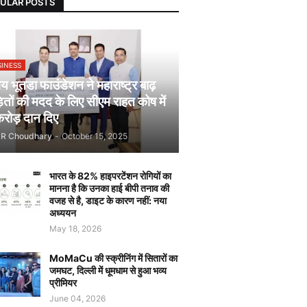
ULAR POSTS
SINESS
 भूतडा फाउंडेशन ने महाराष्ट्र बाढ़
़ितों की मदद के लिए सीएम राहत कोष में
रोड़ दान दिए
JR Choudhary
-
October 15, 2025
भारत के 82% हाइपरटेंशन रोगियों का
मानना है कि उनका हाई बीपी तनाव की
वजह से है, डाइट के कारण नहीं: नया
अध्ययन
May 18, 2026
MoMaCu की स्क्रीनिंग में सितारों का
जमघट, दिल्ली में धूमधाम से हुआ भव्य
प्रीमियर
June 04, 2026