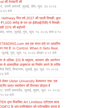
val की मेजबानी की
्ट, उत्तरी आयरलैं, जुलाई, सोम, जुल. २७ २०२६
 ३:४५ बजे
Hathway वित्त वर्ष 2027 की पहली तिमाही: कुल
 ₹1,000 करोड़ के पार एवं ईबीआईटीडीए में तिमाही-
माही 20% की बढ़ोतरी
बाद, भारत, जुलाई, गुरू, जुल. १६ २०२६ शाम ७:१०
XTRADING.com अब एक सरल वादे पर आधारित
न गया है: In Control. When It Gets Real.
, जुलाई, गुरू, जुल. १६ २०२६ दोपहर ४:५९ बजे
कोर से अधिक: EIS के समुदाय, कल्याण और अपनेपन
्यम से अकादमिक उत्कृष्टता का निर्माण करने के तरीके
मिन्ह सिटी, वियतनाम, जुलाई, बुध, जुल. १५ २०२६
:२३ बजे
से लेकर Ulster University बेलफास्ट तक: एक
ष्ट्रीय छात्र समावेशन की विरासत छोड़ता है
्ट, उत्तरी आयरलैंड, जुलाई, शुक्र, जुल. १० २०२६
 १०:४४ बजे
EN द्वारा विकसित Art Limitless प्रोग्राम कला
#12 के अंतःप्रतिच्छेदन को प्रोत्साहित करता है