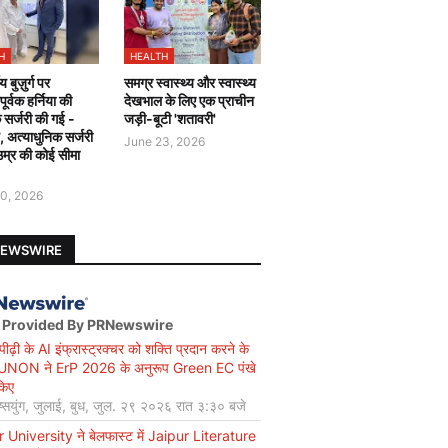
H
HEALTH
य बुज़ुर्ग पर
समग्र स्वास्थ्य और स्वास्थ्य
र्वक हर्निया की
देखभाल के लिए एक प्राचीन
 सर्जरी की गई -
जड़ी-बूटी 'शतावरी'
ै, अत्याधुनिक सर्जरी
June 23, 2026
उम्र की कोई सीमा
0, 2026
NEWSWIRE
 Provided By PRNewswire
ीढ़ी के AI इंफ्रास्ट्रक्चर को शक्ति प्रदान करने के
UNON ने ErP 2026 के अनुरूप Green EC पंखे
किए
ियुंग, जुलाई, बुध, जुल. २९ २०२६ रात ३:३० बजे
r University ने बेलफास्ट में Jaipur Literature