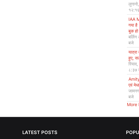
लुगानो
१२:१६
IAA M
गया है
बुक हो 
बर्लिन
बजे
यात्रा
हुए, 
रियाद
८:३७ 
Amity
एवं मेध
जामनग
बजे
More
LATEST POSTS
POPU