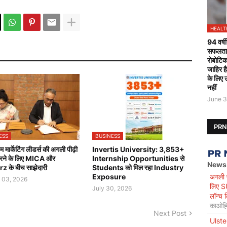
HEALT
94 वर्षी
सफलतापू
रोबोटिक
जाहिर ह
के लिए 
नहीं
June 3
PR
ESS
BUSINESS
 मार्केटिंग लीडर्स की अगली पीढ़ी
Invertis University: 3,853+
करने के लिए MICA और
Internship Opportunities से
News
 के बीच साझेदारी
Students को मिल रहा Industry
अगली प
Exposure
 03, 2026
लिए S
July 30, 2026
लॉन्च 
काओह्स
Next Post
Ulste