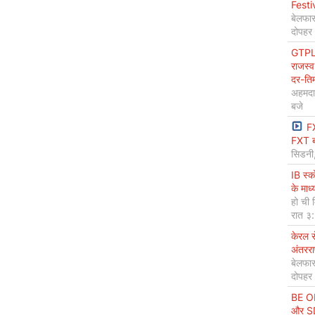
Festi
बेलफास
दोपहर
GTPL 
राजस्व
दर-ति
अहमदा
बजे
F
FXT ब
सिडनी
IB स्
के माध
हो ची 
रात ३
केरल 
अंतररा
बेलफास
दोपहर
BE OP
और SDG