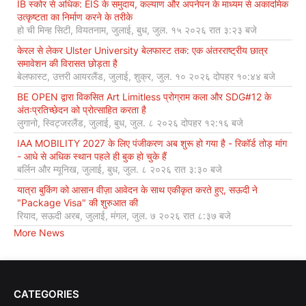
IB स्कोर से अधिक: EIS के समुदाय, कल्याण और अपनेपन के माध्यम से अकादमिक
उत्कृष्टता का निर्माण करने के तरीके
हो ची मिन्ह सिटी, वियतनाम, जुलाई, बुध, जुल. १५ २०२६ रात ३:२३ बजे
केरल से लेकर Ulster University बेलफास्ट तक: एक अंतरराष्ट्रीय छात्र
समावेशन की विरासत छोड़ता है
बेलफास्ट, उत्तरी आयरलैंड, जुलाई, शुक्र, जुल. १० २०२६ दोपहर १०:४४ बजे
BE OPEN द्वारा विकसित Art Limitless प्रोग्राम कला और SDG#12 के
अंतःप्रतिच्छेदन को प्रोत्साहित करता है
लुगानो, स्विट्जरलैंड, जुलाई, बुध, जुल. ८ २०२६ दोपहर १२:१६ बजे
IAA MOBILITY 2027 के लिए पंजीकरण अब शुरू हो गया है - रिकॉर्ड तोड़ मांग
- आधे से अधिक स्थान पहले ही बुक हो चुके हैं
बर्लिन और म्यूनिख, जुलाई, बुध, जुल. ८ २०२६ रात ३:३० बजे
यात्रा बुकिंग को आसान वीज़ा आवेदन के साथ एकीकृत करते हुए, सऊदी ने
"Package Visa" की शुरुआत की
रियाद, सऊदी अरब, जुलाई, मंगल, जुल. ७ २०२६ रात ८:३७ बजे
More News
CATEGORIES