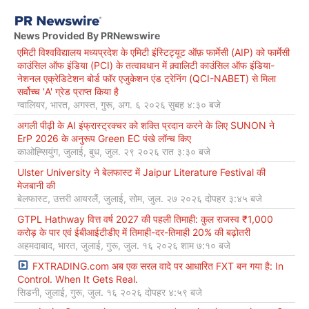
News Provided By PRNewswire
एमिटी विश्वविद्यालय मध्यप्रदेश के एमिटी इंस्टिट्यूट ऑफ़ फार्मेसी (AIP) को फार्मेसी
काउंसिल ऑफ इंडिया (PCI) के तत्वावधान में क़्वालिटी काउंसिल ऑफ इंडिया-
नेशनल एक्रेडिटेशन बोर्ड फॉर एजुकेशन एंड ट्रेनिंग (QCI-NABET) से मिला
सर्वोच्च 'A' ग्रेड प्राप्त किया है
ग्वालियर, भारत, अगस्त, गुरू, अग. ६ २०२६ सुबह ४:३० बजे
अगली पीढ़ी के AI इंफ्रास्ट्रक्चर को शक्ति प्रदान करने के लिए SUNON ने
ErP 2026 के अनुरूप Green EC पंखे लॉन्च किए
काओह्सियुंग, जुलाई, बुध, जुल. २९ २०२६ रात ३:३० बजे
Ulster University ने बेलफास्ट में Jaipur Literature Festival की
मेजबानी की
बेलफास्ट, उत्तरी आयरलैं, जुलाई, सोम, जुल. २७ २०२६ दोपहर ३:४५ बजे
GTPL Hathway वित्त वर्ष 2027 की पहली तिमाही: कुल राजस्व ₹1,000
करोड़ के पार एवं ईबीआईटीडीए में तिमाही-दर-तिमाही 20% की बढ़ोतरी
अहमदाबाद, भारत, जुलाई, गुरू, जुल. १६ २०२६ शाम ७:१० बजे
FXTRADING.com अब एक सरल वादे पर आधारित FXT बन गया है: In
Control. When It Gets Real.
सिडनी, जुलाई, गुरू, जुल. १६ २०२६ दोपहर ४:५९ बजे