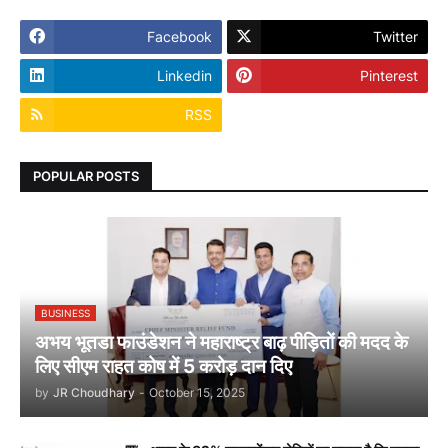
Facebook
Twitter
Linkedin
Pinterest
RSS
POPULAR POSTS
BUSINESS
अभय भूतडा फाउंडेशन ने महाराष्ट्र बाढ़ पीड़ितों की मदद के
लिए सीएम राहत कोष में 5 करोड़ दान दिए
by
JR Choudhary
-
October 15, 2025