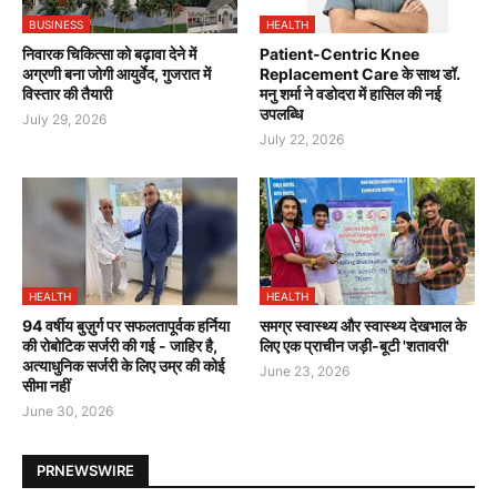
BUSINESS
HEALTH
निवारक चिकित्सा को बढ़ावा देने में
Patient-Centric Knee
अग्रणी बना जोगी आयुर्वेद, गुजरात में
Replacement Care के साथ डॉ.
विस्तार की तैयारी
मनु शर्मा ने वडोदरा में हासिल की नई
उपलब्धि
July 29, 2026
July 22, 2026
HEALTH
HEALTH
94 वर्षीय बुज़ुर्ग पर सफलतापूर्वक हर्निया
समग्र स्वास्थ्य और स्वास्थ्य देखभाल के
की रोबोटिक सर्जरी की गई - जाहिर है,
लिए एक प्राचीन जड़ी-बूटी 'शतावरी'
अत्याधुनिक सर्जरी के लिए उम्र की कोई
June 23, 2026
सीमा नहीं
June 30, 2026
PRNEWSWIRE