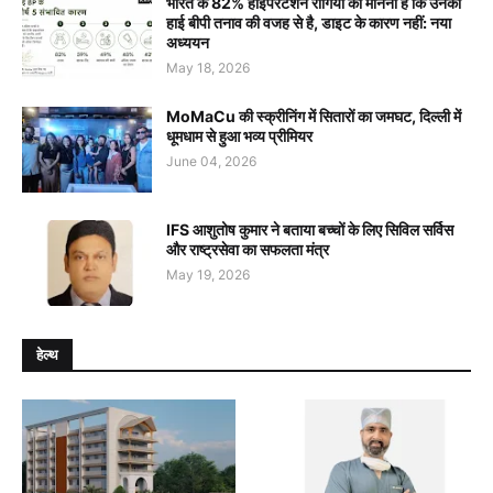
भारत के 82% हाइपरटेंशन रोगियों का मानना है कि उनका
हाई बीपी तनाव की वजह से है, डाइट के कारण नहीं: नया
अध्ययन
May 18, 2026
MoMaCu की स्क्रीनिंग में सितारों का जमघट, दिल्ली में
धूमधाम से हुआ भव्य प्रीमियर
June 04, 2026
IFS आशुतोष कुमार ने बताया बच्चों के लिए सिविल सर्विस
और राष्ट्रसेवा का सफलता मंत्र
May 19, 2026
हेल्थ