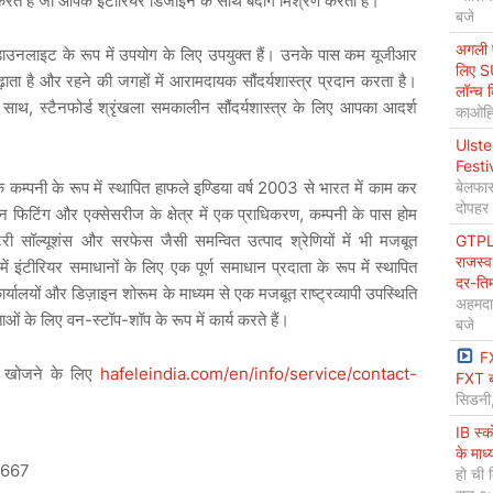
करते
हैं
जो
आपके
इंटीरियर
डिजाइन
के
साथ
बेदाग
मिश्रण
करता
है।
बजे
अगली प
डाउनलाइट
के
रूप
में
उपयोग
के
लिए
उपयुक्त
हैं।
उनके
पास
कम
यूजीआर
लिए S
़ाता
है
और
रहने
की
जगहों
में
आरामदायक
सौंदर्यशास्त्र
प्रदान
करता
है।
लॉन्च 
,
साथ
स्टैनफोर्ड
श्रृंखला
समकालीन
सौंदर्यशास्त्र
के
लिए
आपका
आदर्श
काओह्स
Ulste
Festi
बेलफास
2003
क
कम्पनी
के
रूप
में
स्थापित
हाफले
इण्डिया
वर्ष
से
भारत
में
काम
कर
दोपहर
,
न
फिटिंग
और
एक्सेसरीज
के
क्षेत्र
में
एक
प्राधिकरण
कम्पनी
के
पास
होम
GTPL 
टरी
सॉल्यूशंस
और
सरफेस
जैसी
समन्वित
उत्पाद
श्रेणियों
में
भी
मजबूत
राजस्व
में
इंटीरियर
समाधानों
के
लिए
एक
पूर्ण
समाधान
प्रदाता
के
रूप
में
स्थापित
दर-ति
ार्यालयों
और
डिज़ाइन
शोरूम
के
माध्यम
से
एक
मजबूत
राष्ट्रव्यापी
उपस्थिति
अहमदा
-
-
ाओं
के
लिए
वन
स्टॉप
शॉप
के
रूप
में
कार्य
करते
हैं।
बजे
F
hafeleindia.com/en/info/service/contact-
खोजने
के
लिए
FXT ब
सिडनी
IB स्
के माध
6667
हो ची 