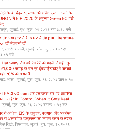
ीढ़ी के AI इंफ्रास्ट्रक्चर को शक्ति प्रदान करने के
UNON ने ErP 2026 के अनुरूप Green EC पंखे
किए
ियुंग, जुलाई, बुध, जुल. २९ २०२६ रात ३:३० बजे
r University ने बेलफास्ट में Jaipur Literature
val की मेजबानी की
्ट, उत्तरी आयरलैं, जुलाई, सोम, जुल. २७ २०२६
 ३:४५ बजे
Hathway वित्त वर्ष 2027 की पहली तिमाही: कुल
 ₹1,000 करोड़ के पार एवं ईबीआईटीडीए में तिमाही-
माही 20% की बढ़ोतरी
बाद, भारत, जुलाई, गुरू, जुल. १६ २०२६ शाम ७:१०
XTRADING.com अब एक सरल वादे पर आधारित
न गया है: In Control. When It Gets Real.
, जुलाई, गुरू, जुल. १६ २०२६ दोपहर ४:५९ बजे
कोर से अधिक: EIS के समुदाय, कल्याण और अपनेपन
्यम से अकादमिक उत्कृष्टता का निर्माण करने के तरीके
मिन्ह सिटी, वियतनाम, जुलाई, बुध, जुल. १५ २०२६