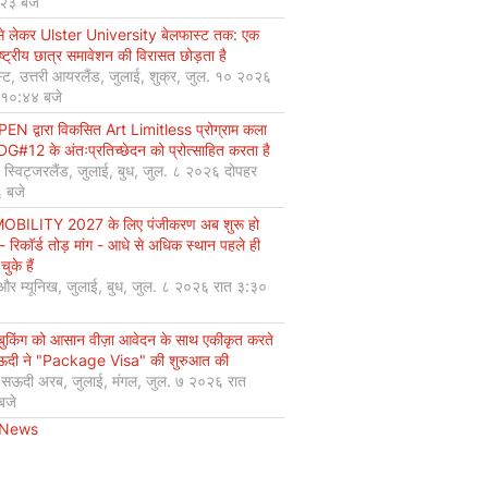
:२३ बजे
से लेकर Ulster University बेलफास्ट तक: एक
ष्ट्रीय छात्र समावेशन की विरासत छोड़ता है
्ट, उत्तरी आयरलैंड, जुलाई, शुक्र, जुल. १० २०२६
 १०:४४ बजे
EN द्वारा विकसित Art Limitless प्रोग्राम कला
#12 के अंतःप्रतिच्छेदन को प्रोत्साहित करता है
, स्विट्जरलैंड, जुलाई, बुध, जुल. ८ २०२६ दोपहर
 बजे
OBILITY 2027 के लिए पंजीकरण अब शुरू हो
 - रिकॉर्ड तोड़ मांग - आधे से अधिक स्थान पहले ही
चुके हैं
 और म्यूनिख, जुलाई, बुध, जुल. ८ २०२६ रात ३:३०
 बुकिंग को आसान वीज़ा आवेदन के साथ एकीकृत करते
सऊदी ने "Package Visa" की शुरुआत की
, सऊदी अरब, जुलाई, मंगल, जुल. ७ २०२६ रात
बजे
 News