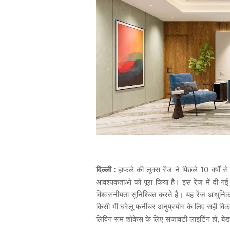
:
10
दिल्ली
हाफले
की
लूक्स
रेंज
ने
पिछले
वर्षों
से
आवश्यकताओं
को
पूरा
किया
है।
इस
रेंज
में
दी
गई
विश्वसनीयता
सुनिश्चित
करते
हैं।
यह
रेंज
आधुनि
किसी
भी
घरेलू
फर्नीचर
अनुप्रयोग
के
लिए
सही
विक
,
लिविंग
रूम
शोकेस
के
लिए
सजावटी
लाइटिंग
हो
बे