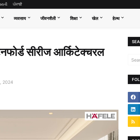
જરાતી
ਪੰਜਾਬੀ
व्यवसाय
जीवनशैली
शिक्षा
खेल
हेल्थ
SEA
ैनफोर्ड सीरीज आर्किटेक्चरल
FOL
, 2024