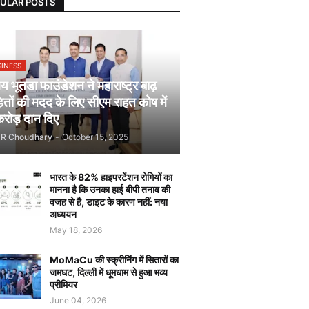
ULAR POSTS
SINESS
 भूतडा फाउंडेशन ने महाराष्ट्र बाढ़
़ितों की मदद के लिए सीएम राहत कोष में
रोड़ दान दिए
JR Choudhary
-
October 15, 2025
भारत के 82% हाइपरटेंशन रोगियों का
मानना है कि उनका हाई बीपी तनाव की
वजह से है, डाइट के कारण नहीं: नया
अध्ययन
May 18, 2026
MoMaCu की स्क्रीनिंग में सितारों का
जमघट, दिल्ली में धूमधाम से हुआ भव्य
प्रीमियर
June 04, 2026