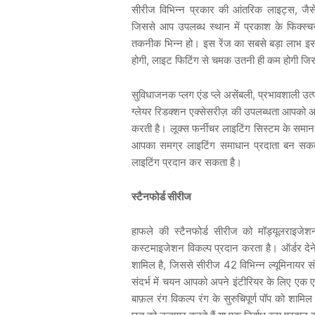
,
सीरीज
विभिन्न
प्रकार
की
आंतरिक
लाइट्स
जैस
जिससे
आप
उपलब्ध
स्थान
में
प्रकाश
के
फिक्स्च
तकनीक
भिन्न
हो।
इस
रेंज
का
सबसे
बड़ा
लाभ
इ
,
होगी
लाइट
फिटिंग
से
चमक
उतनी
ही
कम
होगी
जि
,
सुविधाजनक
प्लग
एंड
प्ले
असेंबली
प्रभावशाली
उत्
ग्लेयर
रिडक्शन
एक्सेसरीज़
की
उपलब्धता
आपको
आ
करती
है।
लूक्स
फर्नीचर
लाइटिंग
सिस्टम
के
समान
आपका
समग्र
लाइटिंग
समाधान
प्रदाता
बन
सक
लाइटिंग
प्रदान
कर
सकता
है।
स्टैनफोर्ड
सीरीज
हाफले
की
स्टैनफोर्ड
सीरीज
को
मॉड्यूलराइजेश
कस्टमाइजेशन
विकल्प
प्रदान
करता
है।
ऑर्डर
देन
,
42
शामिल
है
जिससे
सीरीज
विभिन्न
ल्यूमिनायर
स
संदर्भ
में
चयन
आपको
अपने
इंटीरियर
के
लिए
एक
ए
बाफ़ल
रंग
विकल्प
रंग
के
सुरुचिपूर्ण
पॉप
को
शामिल