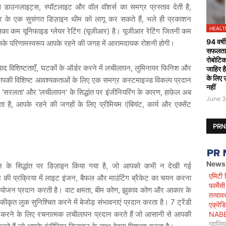
,
,
े
डाउनलाइट्स
स्पॉटलाइट
और
वॉल
वॉशर्स
का
समग्र
प्रस्ताव
देती
है
,
र
के
एक
सुसंगत
डिज़ाइन
थीम
को
लागू
कर
सकते
हैं
भले
ही
प्रकाशन
HEALT
(
)
सका
कम
यूनिफाइड
ग्लेयर
रेटिंग
यूजीआर
है।
यूजीआर
रेटिंग
जितनी
कम
94 वर्षी
सके
परिणामस्वरूप
आपके
रहने
की
जगह
में
आरामदायक
रोशनी
होगी।
सफलतापू
रोबोटिक
,
,
पाद
विशिष्टताएँ
घटकों
के
ऑर्डर
करने
में
लचीलापन
लुमिनायर
फिनिश
और
जाहिर ह
के लिए 
पकी
विशिष्ट
आवश्यकताओं
के
लिए
एक
समग्र
कस्टमाइज्ड
विकल्प
प्रदान
नहीं
'
'
'
'
,
सरलता
और
लचीलापन
के
सिद्धांत
पर
इंजीनियरिंग
के
कारण
हाफ़ेल
अब
June 3
,
,
ता
है
आपके
रहने
की
जगहों
के
लिए
प्रीमियम
एंबियंट
कार्य
और
एक्सेंट
PR
News
,
न
के
सिद्धांत
पर
डिज़ाइन
किया
गया
है
जो
आपको
कभी
न
देखी
गई
एमिटी 
,
े
की
प्रक्रिया
में
लाइट
इंजन
बैफल
और
माउंटिंग
ब्रैकेट
का
चयन
करना
फार्मे
,
,
ंयोजन
प्रदान
करती
है।
वाट
क्षमता
बीम
कोण
झुकाव
कोण
और
आकार
के
तत्वाव
7
कीकृत
लुक
सुनिश्चित
करने
में
बेजोड़
संभावनाएं
प्रदान
करता
है।
ट्रेंडी
एक्रेड
NABET)
करने
के
लिए
रचनात्मक
लचीलापन
प्रदान
करते
हैं
जो
आसानी
से
आपकी
ग्वालि