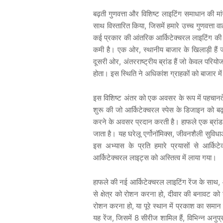
बढ़ती
गुणवत्ता
और
विशिष्ट
लाइटिंग
समाधान
की
मा
,
साथ
विस्तारित
किया
जिसमें
हमारे
उच्च
गुणवत्ता
वा
कई
प्रकार
की
आंतरिक
आर्किटेक्चरल
लाइटिंग
की
,
कमी
है।
एक
ओर
स्थानीय
बाजार
के
खिलाड़ी
हैं
,
दूसरी
ओर
अंतरराष्ट्रीय
ब्रांड
हैं
जो
केवल
परियो
होता।
इस
स्थिति
ने
अधिकांश
ग्राहकों
को
बाजार
में
इस
विशिष्ट
अंतर
को
एक
अवसर
के
रूप
में
पहचानत
शुरू
की
जो
आर्किटेक्चरल
स्पेस
के
डिजाइन
को
बढ
करने
के
अवसर
प्रदान
करती
है।
हाफले
एक
ब्रांड
,
जाता
है।
यह
घरेलू
एर्गोनॉमिक्स
जीवनशैली
सुविधा
इस
अभ्यास
के
प्रति
हमारे
प्रयासों
से
आर्किटे
आर्किटेक्चरल
लाइट्स
को
अस्तित्व
में
लाया
गया।
,
हाफले
की
नई
आर्किटेक्चरल
लाइटिंग
रेंज
के
साथ
,
से
क्षेत्र
को
रोशन
करना
हो
दीवार
की
बनावट
को
,
रोशन
करना
हो
या
पूरे
स्थान
में
प्रकाश
का
समान
,
8
,
यह
रेंज
जिसमें
सीरीज
शामिल
हैं
विभिन्न
अनुप्र