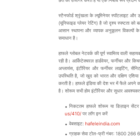
छत
को
उजागर
करते
हैं
या
एक
निर्बाध
रूप
प्रदान
स्टैनफोर्ड
श्रृंखला
के
ल्यूमिनेयर
स्पॉटलाइट
और
(
)
यूनिफाइड
ग्लेयर
रेटिंग
है
जो
दृश्य
स्पष्टता
को
बढ
आसान
स्थापना
और
व्यापक
अनुकूलन
विकल्पों
के
समाधान
है।
हाफले
ग्लोबल
नेटवर्क
की
पूर्ण
स्वामित्व
वाली
सहाय
,
रही
है।
आर्किटेक्चरल
हार्डवेयर
फर्नीचर
और
किच
,
,
अप्लायंस
इंटीरियर
और
फर्नीचर
लाइटिंग
सैनि
,
उपस्थिति
है
जो
खुद
को
भारत
और
दक्षिण
एशिया
करती
है।
हाफले
इंडिया
की
देश
भर
में
फैले
अपने
क
है।
शोरूम
सभी
होम
इंटीरियर
और
सुधार
आवश्यकत
निकटतम
हाफले
शोरूम
या
डिज़ाइन
सेंटर
us/410/
पर
लॉग
इन
करें
:
hafeleindia.com
वेबसाइट
-
: 1800 266 
ग्राहक
सेवा
टोल
फ्री
नंबर