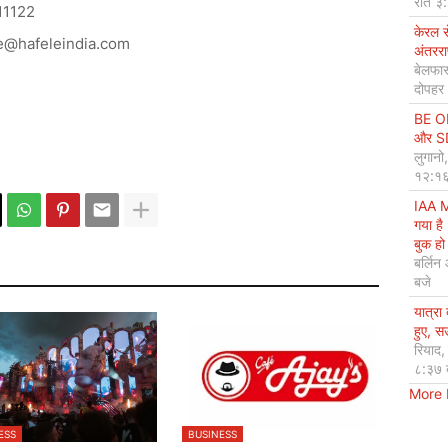
रात ३
11122
केरल 
e@hafeleindia.com
अंतररा
बेलफास
दोपहर
BE OP
और SDG
लुगानो
१२:१६
IAA M
गया है
बुक हो 
बर्लिन
बजे
यात्रा
हुए, 
रियाद
८:३७ 
More
ESS
BUSINESS