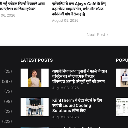
 नई ग्लोबल रिसर्च में सामने आया
फ्रेंडशिप डे बना Ajay’s Café के लिए
क्सप्रेशन का रिपल इफेक्ट
बड़ा सेल्स माइलस्टोन, बर्गर और कोल्ड
कॉफी की मांग में तेज वृद्धि
 06, 2026
August 05, 2026
Next Post
LATEST POSTS
POPU
आगामी विधानसभा चुनावों से पहले किसान
(25)
कांग्रेस का संगठनात्मक विस्तार,
(387)
जीवनदत्त अरगड़े को पूर्वी यूपी की कमान
August 08, 2026
(73)
KühlTherm ने डेटा सेंटर्स के लिए
(99)
स्वदेशी Liquid Cooling
Solutions लॉन्च किए
(23)
August 06, 2026
(223)