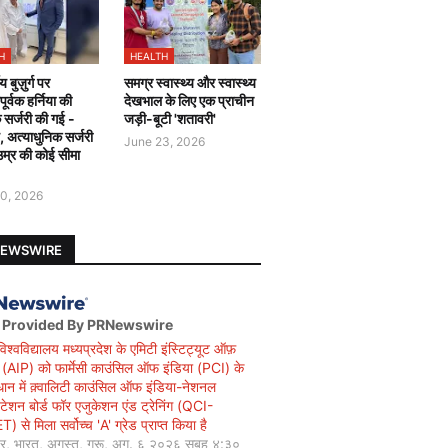
H
HEALTH
य बुज़ुर्ग पर
समग्र स्वास्थ्य और स्वास्थ्य
र्वक हर्निया की
देखभाल के लिए एक प्राचीन
 सर्जरी की गई -
जड़ी-बूटी 'शतावरी'
ै, अत्याधुनिक सर्जरी
June 23, 2026
उम्र की कोई सीमा
0, 2026
NEWSWIRE
 Provided By PRNewswire
विश्वविद्यालय मध्यप्रदेश के एमिटी इंस्टिट्यूट ऑफ़
सी (AIP) को फार्मेसी काउंसिल ऑफ इंडिया (PCI) के
धान में क़्वालिटी काउंसिल ऑफ इंडिया-नेशनल
िटेशन बोर्ड फॉर एजुकेशन एंड ट्रेनिंग (QCI-
 से मिला सर्वोच्च 'A' ग्रेड प्राप्त किया है
यर, भारत, अगस्त, गुरू, अग. ६ २०२६ सुबह ४:३०