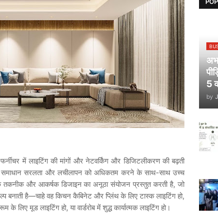
POP
BU
अभय
पीड
5 क
by
फर्नीचर
में
लाइटिंग
की
मांगों
और
नेटवर्किंग
और
डिजिटलीकरण
की
बढ़ती
-
समाधान
सरलता
और
लचीलापन
को
अधिकतम
करने
के
साथ
साथ
उच्च
,
क
तकनीक
और
आकर्षक
डिजाइन
का
अनूठा
संयोजन
प्रस्तुत
करती
है
जो
—
,
ल्प
बनाती
है
चाहे
वह
किचन
कैबिनेट
और
प्लिंथ
के
लिए
टास्क
लाइटिंग
हो
,
डरूम
के
लिए
मूड
लाइटिंग
हो
या
वार्डरोब
में
शुद्ध
कार्यात्मक
लाइटिंग
हो।