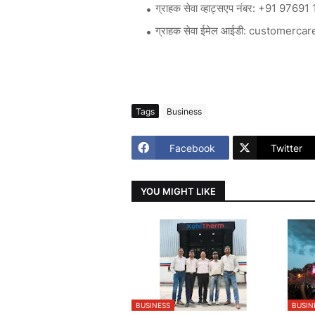
: +91 97691 
ग्राहक
सेवा
व्हाट्सएप
नंबर
: customercar
ग्राहक
सेवा
ईमेल
आईडी
Tags
Business
Facebook
Twitter
YOU MIGHT LIKE
BUSINESS
BUSIN