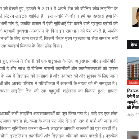
,
2019
ंग
को
देखते
हुए
हाफले
ने
में
अपने
रेंज
को
सीलिंग
कोव
लाइटिंग
के
ले
स्ट्रिप
लाइट्स
शामिल
हैं।
इस
अवधि
के
दौरान
हमें
यह
एहसास
हुआ
कि
,
भारी
मांग
है
जबकि
बाजार
में
ऐसी
सुविधाएँ
पेश
करने
वाले
प्रमुख
ब्रांडों
की
,
जो
प्रभावी
गुणवत्ता
आश्वासन
के
बिना
इन
समाधान
को
पेश
करते
हैं
जबकि
,
जनाओं
के
लिए
काम
करते
हैं
जिसमें
स्थिर
मूल्य
प्रस्ताव
या
सेवा
समर्थन
नहीं
हेल्थ
एक
व्यवहार्य
विकल्प
के
बिना
छोड़
दिया।
,
े
हुए
हाफले
ने
रोशनी
की
एक
श्रृंखला
के
लिए
अनुसंधान
और
इंजीनियरिंग
़ाती
है
और
साथ
ही
विभिन्न
रोशनी
तकनीकों
और
कार्यात्मकताओं
को
प्राप्त
के
रूप
में
डिज़ाइन
को
समझता
है
और
नवाचार
की
ओर
झुकाव
के
लिए
जाना
BUSIN
ओं
और
आपके
परिवेश
में
गतिशीलता
में
आसानी
के
महत्व
को
भी
समझता
है।
;
निवारक 
क्चरल
लाइटिंग
रेंज
की
एक
बहुमुखी
श्रृंखला
का
विकास
हुआ
हाफले
देने में
आयुर्वेद
की तैया
आपकी
सभी
लाइटिंग
आवश्यकताओं
को
पूरा
किया
गया
है।
चाहे
वह
एक
छोटे
July 2
,
,
उजागर
करना
हो
कला
के
काम
पर
जोर
देना
हो
रात
में
फर्श
की
जगह
को
—
वितरण
सुनिश्चित
करना
हो
ये
लाइट्स
आपकी
जरूरतों
को
पूरा
करती
हैं।
,
योगों
इंस्टॉलेशन
तकनीकों
और
डिज़ाइन
थीम
को
कवर
करती
है।
प्रत्येक