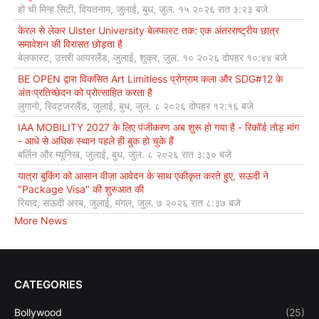
हो ची मिन्ह सिटी, वियतनाम, जुलाई, बुध, जुल. १५ २०२६ रात ३:२३ बजे
केरल से लेकर Ulster University बेलफास्ट तक: एक अंतरराष्ट्रीय छात्र
समावेशन की विरासत छोड़ता है
बेलफास्ट, उत्तरी आयरलैंड, जुलाई, शुक्र, जुल. १० २०२६ दोपहर १०:४४ बजे
BE OPEN द्वारा विकसित Art Limitless प्रोग्राम कला और SDG#12 के
अंतःप्रतिच्छेदन को प्रोत्साहित करता है
लुगानो, स्विट्जरलैंड, जुलाई, बुध, जुल. ८ २०२६ दोपहर १२:१६ बजे
IAA MOBILITY 2027 के लिए पंजीकरण अब शुरू हो गया है - रिकॉर्ड तोड़ मांग
- आधे से अधिक स्थान पहले ही बुक हो चुके हैं
बर्लिन और म्यूनिख, जुलाई, बुध, जुल. ८ २०२६ रात ३:३० बजे
यात्रा बुकिंग को आसान वीज़ा आवेदन के साथ एकीकृत करते हुए, सऊदी ने
"Package Visa" की शुरुआत की
रियाद, सऊदी अरब, जुलाई, मंगल, जुल. ७ २०२६ रात ८:३७ बजे
More News
CATEGORIES
Bollywood
(25)