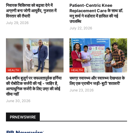
निवारक चिकित्सा को बढ़ावा देने में
Patient-Centric Knee
अग्रणी बना जोगी आयुर्वेद, गुजरात में
Replacement Care के साथ डॉ.
विस्तार की तैयारी
मनु शर्मा ने वडोदरा में हासिल की नई
उपलब्धि
July 29, 2026
July 22, 2026
HEALTH
HEALTH
94 वर्षीय बुज़ुर्ग पर सफलतापूर्वक हर्निया
समग्र स्वास्थ्य और स्वास्थ्य देखभाल के
की रोबोटिक सर्जरी की गई - जाहिर है,
लिए एक प्राचीन जड़ी-बूटी 'शतावरी'
अत्याधुनिक सर्जरी के लिए उम्र की कोई
June 23, 2026
सीमा नहीं
June 30, 2026
PRNEWSWIRE