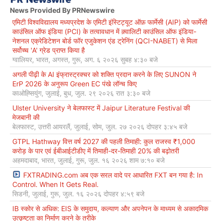
News Provided By PRNewswire
एमिटी विश्वविद्यालय मध्यप्रदेश के एमिटी इंस्टिट्यूट ऑफ़ फार्मेसी (AIP) को फार्मेसी
काउंसिल ऑफ इंडिया (PCI) के तत्वावधान में क़्वालिटी काउंसिल ऑफ इंडिया-
नेशनल एक्रेडिटेशन बोर्ड फॉर एजुकेशन एंड ट्रेनिंग (QCI-NABET) से मिला
सर्वोच्च 'A' ग्रेड प्राप्त किया है
ग्वालियर, भारत, अगस्त, गुरू, अग. ६ २०२६ सुबह ४:३० बजे
अगली पीढ़ी के AI इंफ्रास्ट्रक्चर को शक्ति प्रदान करने के लिए SUNON ने
ErP 2026 के अनुरूप Green EC पंखे लॉन्च किए
काओह्सियुंग, जुलाई, बुध, जुल. २९ २०२६ रात ३:३० बजे
Ulster University ने बेलफास्ट में Jaipur Literature Festival की
मेजबानी की
बेलफास्ट, उत्तरी आयरलैं, जुलाई, सोम, जुल. २७ २०२६ दोपहर ३:४५ बजे
GTPL Hathway वित्त वर्ष 2027 की पहली तिमाही: कुल राजस्व ₹1,000
करोड़ के पार एवं ईबीआईटीडीए में तिमाही-दर-तिमाही 20% की बढ़ोतरी
अहमदाबाद, भारत, जुलाई, गुरू, जुल. १६ २०२६ शाम ७:१० बजे
FXTRADING.com अब एक सरल वादे पर आधारित FXT बन गया है: In
Control. When It Gets Real.
सिडनी, जुलाई, गुरू, जुल. १६ २०२६ दोपहर ४:५९ बजे
IB स्कोर से अधिक: EIS के समुदाय, कल्याण और अपनेपन के माध्यम से अकादमिक
उत्कृष्टता का निर्माण करने के तरीके