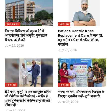
BUSINESS
HEALTH
निवारक चिकित्सा को बढ़ावा देने में
Patient-Centric Knee
अग्रणी बना जोगी आयुर्वेद, गुजरात में
Replacement Care के साथ डॉ.
विस्तार की तैयारी
मनु शर्मा ने वडोदरा में हासिल की नई
उपलब्धि
July 29, 2026
July 22, 2026
HEALTH
HEALTH
94 वर्षीय बुज़ुर्ग पर सफलतापूर्वक हर्निया
समग्र स्वास्थ्य और स्वास्थ्य देखभाल के
की रोबोटिक सर्जरी की गई - जाहिर है,
लिए एक प्राचीन जड़ी-बूटी 'शतावरी'
अत्याधुनिक सर्जरी के लिए उम्र की कोई
June 23, 2026
सीमा नहीं
June 30, 2026