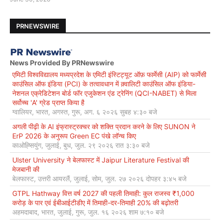
PRNEWSWIRE
News Provided By PRNewswire
एमिटी विश्वविद्यालय मध्यप्रदेश के एमिटी इंस्टिट्यूट ऑफ़ फार्मेसी (AIP) को फार्मेसी
काउंसिल ऑफ इंडिया (PCI) के तत्वावधान में क़्वालिटी काउंसिल ऑफ इंडिया-
नेशनल एक्रेडिटेशन बोर्ड फॉर एजुकेशन एंड ट्रेनिंग (QCI-NABET) से मिला
सर्वोच्च 'A' ग्रेड प्राप्त किया है
ग्वालियर, भारत, अगस्त, गुरू, अग. ६ २०२६ सुबह ४:३० बजे
अगली पीढ़ी के AI इंफ्रास्ट्रक्चर को शक्ति प्रदान करने के लिए SUNON ने
ErP 2026 के अनुरूप Green EC पंखे लॉन्च किए
काओह्सियुंग, जुलाई, बुध, जुल. २९ २०२६ रात ३:३० बजे
Ulster University ने बेलफास्ट में Jaipur Literature Festival की
मेजबानी की
बेलफास्ट, उत्तरी आयरलैं, जुलाई, सोम, जुल. २७ २०२६ दोपहर ३:४५ बजे
GTPL Hathway वित्त वर्ष 2027 की पहली तिमाही: कुल राजस्व ₹1,000
करोड़ के पार एवं ईबीआईटीडीए में तिमाही-दर-तिमाही 20% की बढ़ोतरी
अहमदाबाद, भारत, जुलाई, गुरू, जुल. १६ २०२६ शाम ७:१० बजे