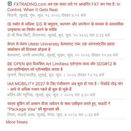
FXTRADING.com अब एक सरल वादे पर आधारित FXT बन गया है: In
Control. When It Gets Real.
सिडनी, जुलाई, गुरू, जुल. १६ २०२६ दोपहर ४:५९ बजे
IB स्कोर से अधिक: EIS के समुदाय, कल्याण और अपनेपन के माध्यम से अकादमिक
उत्कृष्टता का निर्माण करने के तरीके
हो ची मिन्ह सिटी, वियतनाम, जुलाई, बुध, जुल. १५ २०२६ रात ३:२३ बजे
केरल से लेकर Ulster University बेलफास्ट तक: एक अंतरराष्ट्रीय छात्र
समावेशन की विरासत छोड़ता है
बेलफास्ट, उत्तरी आयरलैंड, जुलाई, शुक्र, जुल. १० २०२६ दोपहर १०:४४ बजे
BE OPEN द्वारा विकसित Art Limitless प्रोग्राम कला और SDG#12 के
अंतःप्रतिच्छेदन को प्रोत्साहित करता है
लुगानो, स्विट्जरलैंड, जुलाई, बुध, जुल. ८ २०२६ दोपहर १२:१६ बजे
IAA MOBILITY 2027 के लिए पंजीकरण अब शुरू हो गया है - रिकॉर्ड तोड़ मांग
- आधे से अधिक स्थान पहले ही बुक हो चुके हैं
बर्लिन और म्यूनिख, जुलाई, बुध, जुल. ८ २०२६ रात ३:३० बजे
यात्रा बुकिंग को आसान वीज़ा आवेदन के साथ एकीकृत करते हुए, सऊदी ने
"Package Visa" की शुरुआत की
रियाद, सऊदी अरब, जुलाई, मंगल, जुल. ७ २०२६ रात ८:३७ बजे
More News