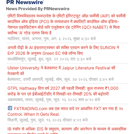
News Provided By PRNewswire
एमिटी विश्वविद्यालय मध्यप्रदेश के एमिटी इंस्टिट्यूट ऑफ़ फार्मेसी (AIP) को फार्मेसी
काउंसिल ऑफ इंडिया (PCI) के तत्वावधान में क़्वालिटी काउंसिल ऑफ इंडिया-
नेशनल एक्रेडिटेशन बोर्ड फॉर एजुकेशन एंड ट्रेनिंग (QCI-NABET) से मिला
सर्वोच्च 'A' ग्रेड प्राप्त किया है
ग्वालियर, भारत, अगस्त, गुरू, अग. ६ २०२६ सुबह ४:३० बजे
अगली पीढ़ी के AI इंफ्रास्ट्रक्चर को शक्ति प्रदान करने के लिए SUNON ने
ErP 2026 के अनुरूप Green EC पंखे लॉन्च किए
काओह्सियुंग, जुलाई, बुध, जुल. २९ २०२६ रात ३:३० बजे
Ulster University ने बेलफास्ट में Jaipur Literature Festival की
मेजबानी की
बेलफास्ट, उत्तरी आयरलैं, जुलाई, सोम, जुल. २७ २०२६ दोपहर ३:४५ बजे
GTPL Hathway वित्त वर्ष 2027 की पहली तिमाही: कुल राजस्व ₹1,000
करोड़ के पार एवं ईबीआईटीडीए में तिमाही-दर-तिमाही 20% की बढ़ोतरी
अहमदाबाद, भारत, जुलाई, गुरू, जुल. १६ २०२६ शाम ७:१० बजे
FXTRADING.com अब एक सरल वादे पर आधारित FXT बन गया है: In
Control. When It Gets Real.
सिडनी, जुलाई, गुरू, जुल. १६ २०२६ दोपहर ४:५९ बजे
IB स्कोर से अधिक: EIS के समुदाय, कल्याण और अपनेपन के माध्यम से अकादमिक