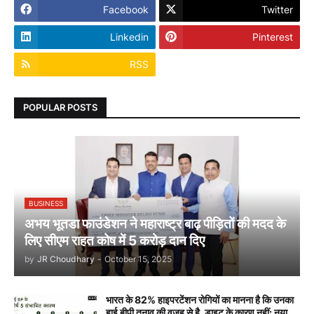
Facebook
Twitter
Linkedin
Pinterest
RSS
POPULAR POSTS
BUSINESS
अभय भूतडा फाउंडेशन ने महाराष्ट्र बाढ़ पीड़ितों की मदद के
लिए सीएम राहत कोष में 5 करोड़ दान दिए
by
JR Choudhary
-
October 15, 2025
भारत के 82% हाइपरटेंशन रोगियों का मानना है कि उनका
हाई बीपी तनाव की वजह से है, डाइट के कारण नहीं: नया