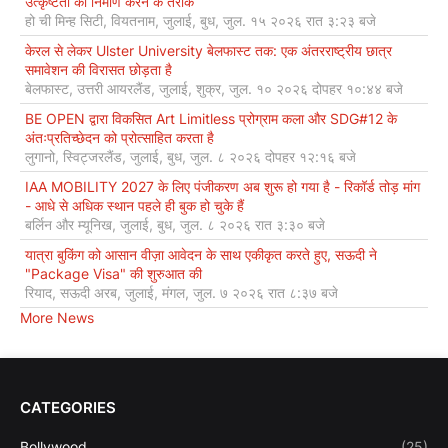
उत्कृष्टता का निर्माण करने के तरीके
हो ची मिन्ह सिटी, वियतनाम, जुलाई, बुध, जुल. १५ २०२६ रात ३:२३ बजे
केरल से लेकर Ulster University बेलफास्ट तक: एक अंतरराष्ट्रीय छात्र
समावेशन की विरासत छोड़ता है
बेलफास्ट, उत्तरी आयरलैंड, जुलाई, शुक्र, जुल. १० २०२६ दोपहर १०:४४ बजे
BE OPEN द्वारा विकसित Art Limitless प्रोग्राम कला और SDG#12 के
अंतःप्रतिच्छेदन को प्रोत्साहित करता है
लुगानो, स्विट्जरलैंड, जुलाई, बुध, जुल. ८ २०२६ दोपहर १२:१६ बजे
IAA MOBILITY 2027 के लिए पंजीकरण अब शुरू हो गया है - रिकॉर्ड तोड़ मांग
- आधे से अधिक स्थान पहले ही बुक हो चुके हैं
बर्लिन और म्यूनिख, जुलाई, बुध, जुल. ८ २०२६ रात ३:३० बजे
यात्रा बुकिंग को आसान वीज़ा आवेदन के साथ एकीकृत करते हुए, सऊदी ने
"Package Visa" की शुरुआत की
रियाद, सऊदी अरब, जुलाई, मंगल, जुल. ७ २०२६ रात ८:३७ बजे
More News
CATEGORIES
Bollywood
(25)