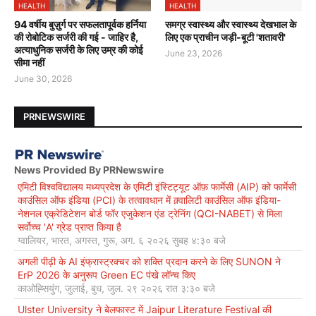
HEALTH
HEALTH
94 वर्षीय बुज़ुर्ग पर सफलतापूर्वक हर्निया
समग्र स्वास्थ्य और स्वास्थ्य देखभाल के
की रोबोटिक सर्जरी की गई - जाहिर है,
लिए एक प्राचीन जड़ी-बूटी 'शतावरी'
अत्याधुनिक सर्जरी के लिए उम्र की कोई
June 23, 2026
सीमा नहीं
June 30, 2026
PRNEWSWIRE
News Provided By PRNewswire
एमिटी विश्वविद्यालय मध्यप्रदेश के एमिटी इंस्टिट्यूट ऑफ़ फार्मेसी (AIP) को फार्मेसी
काउंसिल ऑफ इंडिया (PCI) के तत्वावधान में क़्वालिटी काउंसिल ऑफ इंडिया-
नेशनल एक्रेडिटेशन बोर्ड फॉर एजुकेशन एंड ट्रेनिंग (QCI-NABET) से मिला
सर्वोच्च 'A' ग्रेड प्राप्त किया है
ग्वालियर, भारत, अगस्त, गुरू, अग. ६ २०२६ सुबह ४:३० बजे
अगली पीढ़ी के AI इंफ्रास्ट्रक्चर को शक्ति प्रदान करने के लिए SUNON ने
ErP 2026 के अनुरूप Green EC पंखे लॉन्च किए
काओह्सियुंग, जुलाई, बुध, जुल. २९ २०२६ रात ३:३० बजे
Ulster University ने बेलफास्ट में Jaipur Literature Festival की