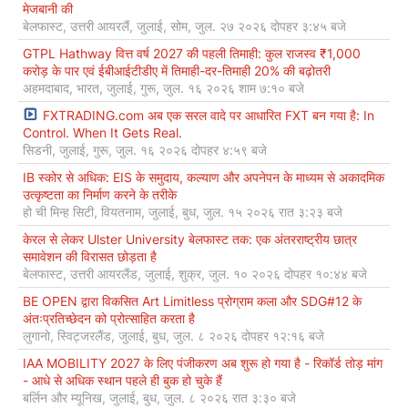
मेजबानी की
बेलफास्ट, उत्तरी आयरलैं, जुलाई, सोम, जुल. २७ २०२६ दोपहर ३:४५ बजे
GTPL Hathway वित्त वर्ष 2027 की पहली तिमाही: कुल राजस्व ₹1,000
करोड़ के पार एवं ईबीआईटीडीए में तिमाही-दर-तिमाही 20% की बढ़ोतरी
अहमदाबाद, भारत, जुलाई, गुरू, जुल. १६ २०२६ शाम ७:१० बजे
FXTRADING.com अब एक सरल वादे पर आधारित FXT बन गया है: In
Control. When It Gets Real.
सिडनी, जुलाई, गुरू, जुल. १६ २०२६ दोपहर ४:५९ बजे
IB स्कोर से अधिक: EIS के समुदाय, कल्याण और अपनेपन के माध्यम से अकादमिक
उत्कृष्टता का निर्माण करने के तरीके
हो ची मिन्ह सिटी, वियतनाम, जुलाई, बुध, जुल. १५ २०२६ रात ३:२३ बजे
केरल से लेकर Ulster University बेलफास्ट तक: एक अंतरराष्ट्रीय छात्र
समावेशन की विरासत छोड़ता है
बेलफास्ट, उत्तरी आयरलैंड, जुलाई, शुक्र, जुल. १० २०२६ दोपहर १०:४४ बजे
BE OPEN द्वारा विकसित Art Limitless प्रोग्राम कला और SDG#12 के
अंतःप्रतिच्छेदन को प्रोत्साहित करता है
लुगानो, स्विट्जरलैंड, जुलाई, बुध, जुल. ८ २०२६ दोपहर १२:१६ बजे
IAA MOBILITY 2027 के लिए पंजीकरण अब शुरू हो गया है - रिकॉर्ड तोड़ मांग
- आधे से अधिक स्थान पहले ही बुक हो चुके हैं
बर्लिन और म्यूनिख, जुलाई, बुध, जुल. ८ २०२६ रात ३:३० बजे