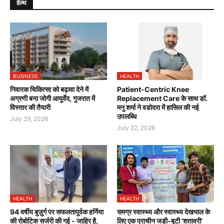
हेल्थ
BUSINESS
HEALTH
निवारक चिकित्सा को बढ़ावा देने में
Patient-Centric Knee
अग्रणी बना जोगी आयुर्वेद, गुजरात में
Replacement Care के साथ डॉ.
विस्तार की तैयारी
मनु शर्मा ने वडोदरा में हासिल की नई
उपलब्धि
July 29, 2026
July 22, 2026
HEALTH
HEALTH
94 वर्षीय बुज़ुर्ग पर सफलतापूर्वक हर्निया
समग्र स्वास्थ्य और स्वास्थ्य देखभाल के
की रोबोटिक सर्जरी की गई - जाहिर है,
लिए एक प्राचीन जड़ी-बूटी 'शतावरी'