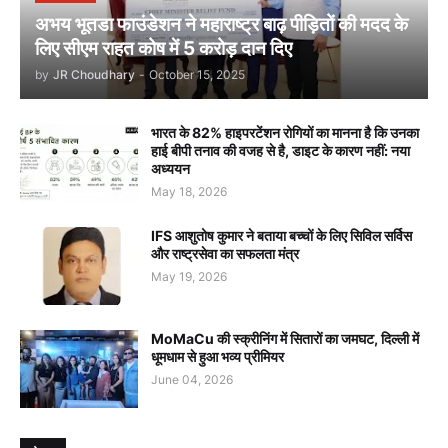
अभय भूतडा फाउंडेशन ने महाराष्ट्र बाढ़ पीड़ितों की मदद के
लिए सीएम राहत कोष में 5 करोड़ दान दिए
by
JR Choudhary
-
October 15, 2025
भारत के 82% हाइपरटेंशन रोगियों का मानना है कि उनका
हाई बीपी तनाव की वजह से है, डाइट के कारण नहीं: नया
अध्ययन
May 18, 2026
IFS आशुतोष कुमार ने बताया बच्चों के लिए सिविल सर्विस
और राष्ट्रसेवा का सफलता मंत्र
May 19, 2026
MoMaCu की स्क्रीनिंग में सितारों का जमघट, दिल्ली में
धूमधाम से हुआ भव्य प्रीमियर
June 04, 2026