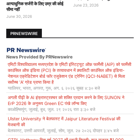
अत्याधुनिक सर्जरी के लिए उम्र की कोई
June 23, 2026
सीमा नहीं
June 30, 2026
PRNEWSWIRE
News Provided By PRNewswire
एमिटी विश्वविद्यालय मध्यप्रदेश के एमिटी इंस्टिट्यूट ऑफ़ फार्मेसी (AIP) को फार्मेसी
काउंसिल ऑफ इंडिया (PCI) के तत्वावधान में क़्वालिटी काउंसिल ऑफ इंडिया-
नेशनल एक्रेडिटेशन बोर्ड फॉर एजुकेशन एंड ट्रेनिंग (QCI-NABET) से मिला
सर्वोच्च 'A' ग्रेड प्राप्त किया है
ग्वालियर, भारत, अगस्त, गुरू, अग. ६ २०२६ सुबह ४:३० बजे
अगली पीढ़ी के AI इंफ्रास्ट्रक्चर को शक्ति प्रदान करने के लिए SUNON ने
ErP 2026 के अनुरूप Green EC पंखे लॉन्च किए
काओह्सियुंग, जुलाई, बुध, जुल. २९ २०२६ रात ३:३० बजे
Ulster University ने बेलफास्ट में Jaipur Literature Festival की
मेजबानी की
बेलफास्ट, उत्तरी आयरलैं, जुलाई, सोम, जुल. २७ २०२६ दोपहर ३:४५ बजे
GTPL Hathway वित्त वर्ष 2027 की पहली तिमाही: कुल राजस्व ₹1,000