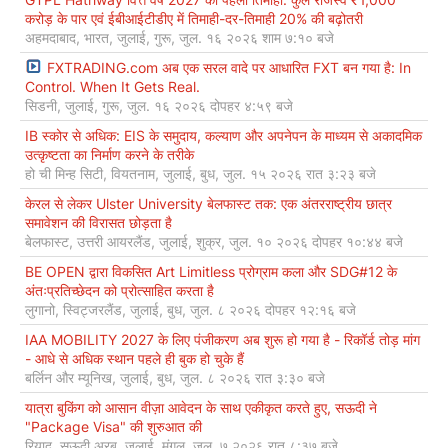
करोड़ के पार एवं ईबीआईटीडीए में तिमाही-दर-तिमाही 20% की बढ़ोतरी
अहमदाबाद, भारत, जुलाई, गुरू, जुल. १६ २०२६ शाम ७:१० बजे
FXTRADING.com अब एक सरल वादे पर आधारित FXT बन गया है: In
Control. When It Gets Real.
सिडनी, जुलाई, गुरू, जुल. १६ २०२६ दोपहर ४:५९ बजे
IB स्कोर से अधिक: EIS के समुदाय, कल्याण और अपनेपन के माध्यम से अकादमिक
उत्कृष्टता का निर्माण करने के तरीके
हो ची मिन्ह सिटी, वियतनाम, जुलाई, बुध, जुल. १५ २०२६ रात ३:२३ बजे
केरल से लेकर Ulster University बेलफास्ट तक: एक अंतरराष्ट्रीय छात्र
समावेशन की विरासत छोड़ता है
बेलफास्ट, उत्तरी आयरलैंड, जुलाई, शुक्र, जुल. १० २०२६ दोपहर १०:४४ बजे
BE OPEN द्वारा विकसित Art Limitless प्रोग्राम कला और SDG#12 के
अंतःप्रतिच्छेदन को प्रोत्साहित करता है
लुगानो, स्विट्जरलैंड, जुलाई, बुध, जुल. ८ २०२६ दोपहर १२:१६ बजे
IAA MOBILITY 2027 के लिए पंजीकरण अब शुरू हो गया है - रिकॉर्ड तोड़ मांग
- आधे से अधिक स्थान पहले ही बुक हो चुके हैं
बर्लिन और म्यूनिख, जुलाई, बुध, जुल. ८ २०२६ रात ३:३० बजे
यात्रा बुकिंग को आसान वीज़ा आवेदन के साथ एकीकृत करते हुए, सऊदी ने
"Package Visa" की शुरुआत की
रियाद, सऊदी अरब, जुलाई, मंगल, जुल. ७ २०२६ रात ८:३७ बजे