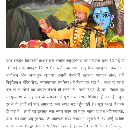
12
परम
श्रद्धेय
दिव्यदर्शी
कथावाचक
सतीश
सद्गुरूनाथ
जी
महाराज
द्वारा
मई
से
18
12
04
मई
तक
दोपहर
से
बजे
तक
अष्ट
वसु
शिव
महापुराण
कथा
का
,
आयोजन
ओम
जगद्गुरू
जनार्धन
स्वामी
मौनगिरी
महाराज
आश्रम
हॉल
श्री
,
(
)
निवृत्तिनाथ
मंदिर
रोड
त्र्यंबकेश्वर
नासिक
में
किया
जा
रहा
है।
कथा
के
पहले
दिन
से
ही
लोगों
का
उत्साह
देखते
ही
बनता
है।
चारों
तरफ
ऊँ
नमः
शिवाय
एवं
-
सद्गुरूनाथ
जी
महाराज
के
जयकारे
से
पूरा
कथा
स्थल
शिवमय
हो
गया
है।
दूर
दराज
के
लोगों
की
भीड़
लगातार
कथा
स्थल
पर
पहुंच
रही
है।
पूरा
स्थल
शिवमय
,
हो
गया
है।
लोगों
का
उत्साह
उस
समय
चरम
पर
पहुंच
जाता
है
जब
भविष्यवक्ता
परम
शिवभक्त
सद्गुरूनाथ
जी
महाराज
कथा
स्थल
में
पहुंचते
हैं
हर
कोई
व्यक्ति
उनकी
तरफ
श्रद्धा
के
भाव
से
देखता
रहता
है
हर
व्यक्ति
उनसे
मिलने
को
व्याकुल