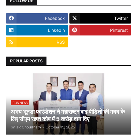
FOLLOW US
Facebook
Twitter
Linkedin
Pinterest
RSS
POPULAR POSTS
BUSINESS
अभय भूतडा फाउंडेशन ने महाराष्ट्र बाढ़ पीड़ितों की मदद के
लिए सीएम राहत कोष में 5 करोड़ दान दिए
by
JR Choudhary
-
October 15, 2025