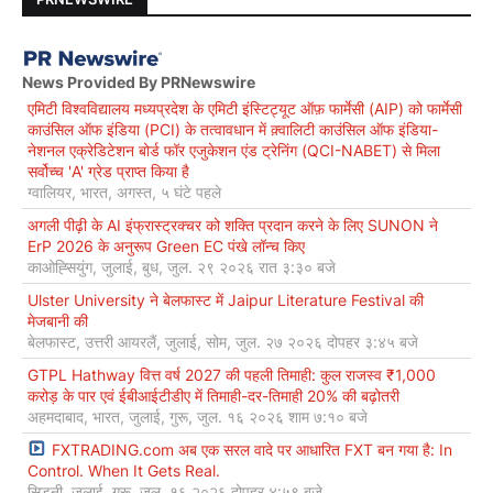
News Provided By PRNewswire
एमिटी विश्वविद्यालय मध्यप्रदेश के एमिटी इंस्टिट्यूट ऑफ़ फार्मेसी (AIP) को फार्मेसी
काउंसिल ऑफ इंडिया (PCI) के तत्वावधान में क़्वालिटी काउंसिल ऑफ इंडिया-
नेशनल एक्रेडिटेशन बोर्ड फॉर एजुकेशन एंड ट्रेनिंग (QCI-NABET) से मिला
सर्वोच्च 'A' ग्रेड प्राप्त किया है
ग्वालियर, भारत, अगस्त, ५ घंटे पहले
अगली पीढ़ी के AI इंफ्रास्ट्रक्चर को शक्ति प्रदान करने के लिए SUNON ने
ErP 2026 के अनुरूप Green EC पंखे लॉन्च किए
काओह्सियुंग, जुलाई, बुध, जुल. २९ २०२६ रात ३:३० बजे
Ulster University ने बेलफास्ट में Jaipur Literature Festival की
मेजबानी की
बेलफास्ट, उत्तरी आयरलैं, जुलाई, सोम, जुल. २७ २०२६ दोपहर ३:४५ बजे
GTPL Hathway वित्त वर्ष 2027 की पहली तिमाही: कुल राजस्व ₹1,000
करोड़ के पार एवं ईबीआईटीडीए में तिमाही-दर-तिमाही 20% की बढ़ोतरी
अहमदाबाद, भारत, जुलाई, गुरू, जुल. १६ २०२६ शाम ७:१० बजे
FXTRADING.com अब एक सरल वादे पर आधारित FXT बन गया है: In
Control. When It Gets Real.
सिडनी, जुलाई, गुरू, जुल. १६ २०२६ दोपहर ४:५९ बजे