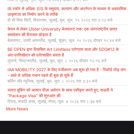
IB स्कोर से अधिक: EIS के समुदाय, कल्याण और अपनेपन के माध्यम से अकादमिक
उत्कृष्टता का निर्माण करने के तरीके
हो ची मिन्ह सिटी, वियतनाम, जुलाई, बुध, जुल. १५ २०२६ रात ३:२३ बजे
केरल से लेकर Ulster University बेलफास्ट तक: एक अंतरराष्ट्रीय छात्र
समावेशन की विरासत छोड़ता है
बेलफास्ट, उत्तरी आयरलैंड, जुलाई, शुक्र, जुल. १० २०२६ दोपहर १०:४४ बजे
BE OPEN द्वारा विकसित Art Limitless प्रोग्राम कला और SDG#12 के
अंतःप्रतिच्छेदन को प्रोत्साहित करता है
लुगानो, स्विट्जरलैंड, जुलाई, बुध, जुल. ८ २०२६ दोपहर १२:१६ बजे
IAA MOBILITY 2027 के लिए पंजीकरण अब शुरू हो गया है - रिकॉर्ड तोड़ मांग
- आधे से अधिक स्थान पहले ही बुक हो चुके हैं
बर्लिन और म्यूनिख, जुलाई, बुध, जुल. ८ २०२६ रात ३:३० बजे
यात्रा बुकिंग को आसान वीज़ा आवेदन के साथ एकीकृत करते हुए, सऊदी ने
"Package Visa" की शुरुआत की
रियाद, सऊदी अरब, जुलाई, मंगल, जुल. ७ २०२६ रात ८:३७ बजे
More News