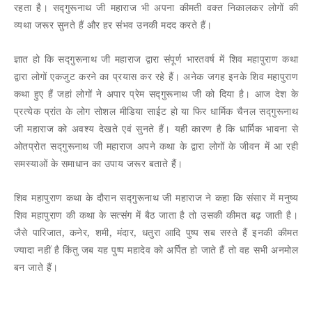
रहता
है।
सद्गुरूनाथ
जी
महाराज
भी
अपना
कीमती
वक्त
निकालकर
लोगों
की
व्यथा
जरूर
सुनते
हैं
और
हर
संभव
उनकी
मदद
करते
हैं।
ज्ञात
हो
कि
सद्गुरूनाथ
जी
महाराज
द्वारा
संपूर्ण
भारतवर्ष
में
शिव
महापुराण
कथा
द्वारा
लोगों
एकजुट
करने
का
प्रयास
कर
रहे
हैं।
अनेक
जगह
इनके
शिव
महापुराण
कथा
हुए
हैं
जहां
लोगों
ने
अपार
प्रेम
सद्गुरूनाथ
जी
को
दिया
है।
आज
देश
के
प्रत्येक
प्रांत
के
लोग
सोशल
मीडिया
साईट
हो
या
फिर
धार्मिक
चैनल
सद्गुरूनाथ
जी
महाराज
को
अवश्य
देखते
एवं
सुनते
हैं।
यही
कारण
है
कि
धार्मिक
भावना
से
ओतप्रोत
सद्गुरूनाथ
जी
महाराज
अपने
कथा
के
द्वारा
लोगों
के
जीवन
में
आ
रही
समस्याओं
के
समाधान
का
उपाय
जरूर
बताते
हैं।
शिव
महापुराण
कथा
के
दौरान
सद्गुरूनाथ
जी
महाराज
ने
कहा
कि
संसार
में
मनुष्य
शिव
महापुराण
की
कथा
के
सत्संग
में
बैठ
जाता
है
तो
उसकी
कीमत
बढ़
जाती
है।
,
,
,
,
जैसे
पारिजात
कनेर
शमी
मंदार
धतुरा
आदि
पुष्प
सब
सस्ते
हैं
इनकी
कीमत
ज्यादा
नहीं
है
किंतु
जब
यह
पुष्प
महादेव
को
अर्पित
हो
जाते
हैं
तो
वह
सभी
अनमोल
बन
जाते
हैं।