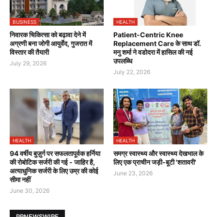
BUSINESS
HEALTH
निवारक चिकित्सा को बढ़ावा देने में
Patient-Centric Knee
अग्रणी बना जोगी आयुर्वेद, गुजरात में
Replacement Care के साथ डॉ.
विस्तार की तैयारी
मनु शर्मा ने वडोदरा में हासिल की नई
उपलब्धि
July 29, 2026
July 22, 2026
HEALTH
HEALTH
94 वर्षीय बुज़ुर्ग पर सफलतापूर्वक हर्निया
समग्र स्वास्थ्य और स्वास्थ्य देखभाल के
की रोबोटिक सर्जरी की गई - जाहिर है,
लिए एक प्राचीन जड़ी-बूटी 'शतावरी'
अत्याधुनिक सर्जरी के लिए उम्र की कोई
June 23, 2026
सीमा नहीं
June 30, 2026
PRNEWSWIRE