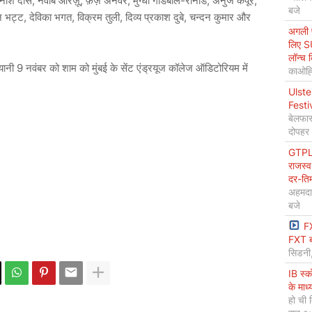
अविनाश दास, नवाब आरज़ू, फ़ैज़ अनवर, मुग्धा गोडबोले-रानाडे, अनुज कपूर,
बजे
 भट्ट, देविका भगत, विक्रम तुली, दिव्य प्रकाश दुबे, चन्दन कुमार और
अगली प
लिए S
लॉन्च 
नी 9 नवंबर को शाम को मुंबई के सेंट एंड्रयूज कॉलेज ऑडिटोरियम में
काओह्स
Ulste
Festi
बेलफास
दोपहर
GTPL 
राजस्व
दर-ति
अहमदा
बजे
F
FXT ब
सिडनी
IB स्
के माध
हो ची 