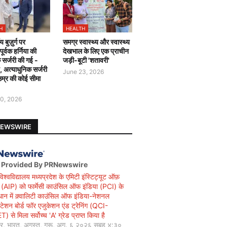
H
HEALTH
य बुज़ुर्ग पर
समग्र स्वास्थ्य और स्वास्थ्य
र्वक हर्निया की
देखभाल के लिए एक प्राचीन
 सर्जरी की गई -
जड़ी-बूटी 'शतावरी'
ै, अत्याधुनिक सर्जरी
June 23, 2026
उम्र की कोई सीमा
0, 2026
NEWSWIRE
 Provided By PRNewswire
विश्वविद्यालय मध्यप्रदेश के एमिटी इंस्टिट्यूट ऑफ़
सी (AIP) को फार्मेसी काउंसिल ऑफ इंडिया (PCI) के
धान में क़्वालिटी काउंसिल ऑफ इंडिया-नेशनल
िटेशन बोर्ड फॉर एजुकेशन एंड ट्रेनिंग (QCI-
 से मिला सर्वोच्च 'A' ग्रेड प्राप्त किया है
यर, भारत, अगस्त, गुरू, अग. ६ २०२६ सुबह ४:३०