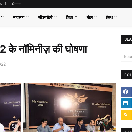
જરાતી
ਪੰਜਾਬੀ
व्यवसाय
जीवनशैली
शिक्षा
खेल
हेल्थ
SEA
 के नॉमिनीज़ की घोषणा
022
FOL