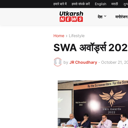
हमारे बारे में
हमसे संपर्क करें
English
मराठी
ગુ
देश
मनोरंजन
Home
Lifestyle
SWA अवॉर्ड्स 2022
by
JR Choudhary
-
October 21, 2