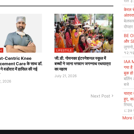
रात ३
केरल 
अंतररा
बेलफास
दोपहर
BE OP
और SDG
लुगानो
H
LIFESTYLE
१२:१६
nt-Centric Knee
जी.डी. गोयनका इंटरनेशनल स्कूल में
IAA M
cement Care के साथ डॉ.
बच्चों ने जाना भगवान जगन्नाथ रथयात्रा
गया है
ा ने वडोदरा में हासिल की नई
का महत्व
बुक हो 
July 21, 2026
बर्लिन
2, 2026
बजे
यात्रा
Next Post
हुए, 
रियाद
८:३७ 
More