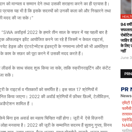
गदान को मान्यता व सम्मान देने तथा उसकी सराहना करने का ही प्रयास है।
ड़ा प्रयास यह भी है कि इसके सदस्यों को उनकी कला को और निखारने तथा
HEALT
 उनकी मदद की जा सके।“
94 वर्षी
सफलतापू
, “SWA अवॉर्ड्स 2022 के हमारे तीन साल के सफ़र में यह पहली बार है
रोबोटिक
एक ऑफलाइन इवेंट आयोजित करने जा रहे हैं जिसमें न केवल राइटर्स,
जाहिर ह
के लिए 
क्रियेट हेड़स और एंटरटेन्मेंटस इंडस्ट्री के गणमान्य लोगों को भी आमंत्रित
नहीं
टर के काम के सफ़र को पूरा करने में उसकी मदद करते हैं।
June 3
्री लीडर्स के साथ संवाद शुरू किया जा सके, ताकि स्क्रीनराइटिंग और कंटेंट
PR
ए जा सकें।
री के राइटर्स व गीतकारों को समर्पित है। इस साल 17 श्रेणियों में
News
ानित किया जाएगा। 2022 की अवॉर्ड श्रेणियों में फ़ीचर फ़िल्में, टेलीविज़न,
एमिटी 
डैप्टेशन शामिल हैं ।
फार्मे
तत्वाव
े बिना इस अवार्ड का महत्व चिन्हित नहीं होगा। जूरी में ऐसे विज़नरी
एक्रेड
ोहा मनवाया है। 2022 की जूरी के सम्मानित सदस्य हैं सुतानु गुप्ता, विनय
NABET)
ग्वालि