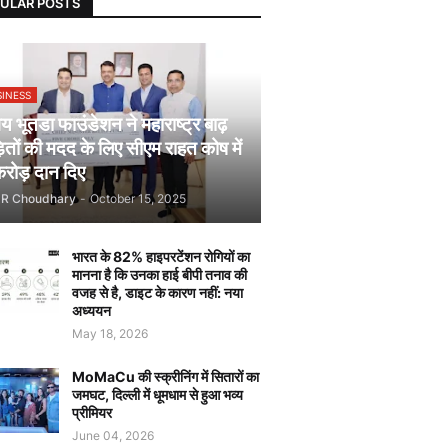
ULAR POSTS
SINESS
 भूतडा फाउंडेशन ने महाराष्ट्र बाढ़
़ितों की मदद के लिए सीएम राहत कोष में
रोड़ दान दिए
JR Choudhary
-
October 15, 2025
भारत के 82% हाइपरटेंशन रोगियों का
मानना है कि उनका हाई बीपी तनाव की
वजह से है, डाइट के कारण नहीं: नया
अध्ययन
May 18, 2026
MoMaCu की स्क्रीनिंग में सितारों का
जमघट, दिल्ली में धूमधाम से हुआ भव्य
प्रीमियर
June 04, 2026