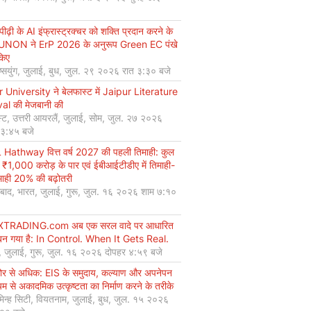
ीढ़ी के AI इंफ्रास्ट्रक्चर को शक्ति प्रदान करने के
UNON ने ErP 2026 के अनुरूप Green EC पंखे
किए
ियुंग, जुलाई, बुध, जुल. २९ २०२६ रात ३:३० बजे
r University ने बेलफास्ट में Jaipur Literature
val की मेजबानी की
्ट, उत्तरी आयरलैं, जुलाई, सोम, जुल. २७ २०२६
 ३:४५ बजे
Hathway वित्त वर्ष 2027 की पहली तिमाही: कुल
 ₹1,000 करोड़ के पार एवं ईबीआईटीडीए में तिमाही-
माही 20% की बढ़ोतरी
बाद, भारत, जुलाई, गुरू, जुल. १६ २०२६ शाम ७:१०
XTRADING.com अब एक सरल वादे पर आधारित
न गया है: In Control. When It Gets Real.
, जुलाई, गुरू, जुल. १६ २०२६ दोपहर ४:५९ बजे
कोर से अधिक: EIS के समुदाय, कल्याण और अपनेपन
्यम से अकादमिक उत्कृष्टता का निर्माण करने के तरीके
मिन्ह सिटी, वियतनाम, जुलाई, बुध, जुल. १५ २०२६