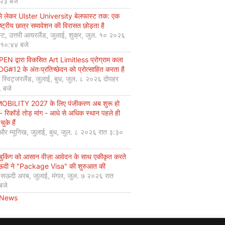
:२३ बजे
से लेकर Ulster University बेलफास्ट तक: एक
ष्ट्रीय छात्र समावेशन की विरासत छोड़ता है
्ट, उत्तरी आयरलैंड, जुलाई, शुक्र, जुल. १० २०२६
 १०:४४ बजे
EN द्वारा विकसित Art Limitless प्रोग्राम कला
#12 के अंतःप्रतिच्छेदन को प्रोत्साहित करता है
, स्विट्जरलैंड, जुलाई, बुध, जुल. ८ २०२६ दोपहर
 बजे
OBILITY 2027 के लिए पंजीकरण अब शुरू हो
 - रिकॉर्ड तोड़ मांग - आधे से अधिक स्थान पहले ही
चुके हैं
 और म्यूनिख, जुलाई, बुध, जुल. ८ २०२६ रात ३:३०
 बुकिंग को आसान वीज़ा आवेदन के साथ एकीकृत करते
सऊदी ने "Package Visa" की शुरुआत की
, सऊदी अरब, जुलाई, मंगल, जुल. ७ २०२६ रात
बजे
 News