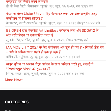
उत्कृष्टता का निर्माण करने के तरीके
हो ची मिन्ह सिटी, वियतनाम, जुलाई, बुध, जुल. १५ २०२६ रात ३:२३ बजे
केरल से लेकर Ulster University बेलफास्ट तक: एक अंतरराष्ट्रीय छात्र
समावेशन की विरासत छोड़ता है
बेलफास्ट, उत्तरी आयरलैंड, जुलाई, शुक्र, जुल. १० २०२६ दोपहर १०:४४ बजे
BE OPEN द्वारा विकसित Art Limitless प्रोग्राम कला और SDG#12 के
अंतःप्रतिच्छेदन को प्रोत्साहित करता है
लुगानो, स्विट्जरलैंड, जुलाई, बुध, जुल. ८ २०२६ दोपहर १२:१६ बजे
IAA MOBILITY 2027 के लिए पंजीकरण अब शुरू हो गया है - रिकॉर्ड तोड़ मांग
- आधे से अधिक स्थान पहले ही बुक हो चुके हैं
बर्लिन और म्यूनिख, जुलाई, बुध, जुल. ८ २०२६ रात ३:३० बजे
यात्रा बुकिंग को आसान वीज़ा आवेदन के साथ एकीकृत करते हुए, सऊदी ने
"Package Visa" की शुरुआत की
रियाद, सऊदी अरब, जुलाई, मंगल, जुल. ७ २०२६ रात ८:३७ बजे
More News
CATEGORIES