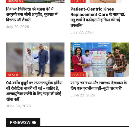
BUSINESS
HEALTH
निवारक चिकित्सा को बढ़ावा देने में
Patient-Centric Knee
अग्रणी बना जोगी आयुर्वेद, गुजरात में
Replacement Care के साथ डॉ.
विस्तार की तैयारी
मनु शर्मा ने वडोदरा में हासिल की नई
उपलब्धि
July 29, 2026
July 22, 2026
HEALTH
HEALTH
94 वर्षीय बुज़ुर्ग पर सफलतापूर्वक हर्निया
समग्र स्वास्थ्य और स्वास्थ्य देखभाल के
की रोबोटिक सर्जरी की गई - जाहिर है,
लिए एक प्राचीन जड़ी-बूटी 'शतावरी'
अत्याधुनिक सर्जरी के लिए उम्र की कोई
June 23, 2026
सीमा नहीं
June 30, 2026
PRNEWSWIRE