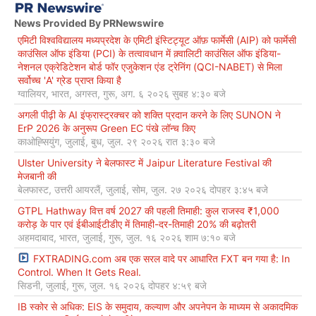
News Provided By PRNewswire
एमिटी विश्वविद्यालय मध्यप्रदेश के एमिटी इंस्टिट्यूट ऑफ़ फार्मेसी (AIP) को फार्मेसी
काउंसिल ऑफ इंडिया (PCI) के तत्वावधान में क़्वालिटी काउंसिल ऑफ इंडिया-
नेशनल एक्रेडिटेशन बोर्ड फॉर एजुकेशन एंड ट्रेनिंग (QCI-NABET) से मिला
सर्वोच्च 'A' ग्रेड प्राप्त किया है
ग्वालियर, भारत, अगस्त, गुरू, अग. ६ २०२६ सुबह ४:३० बजे
अगली पीढ़ी के AI इंफ्रास्ट्रक्चर को शक्ति प्रदान करने के लिए SUNON ने
ErP 2026 के अनुरूप Green EC पंखे लॉन्च किए
काओह्सियुंग, जुलाई, बुध, जुल. २९ २०२६ रात ३:३० बजे
Ulster University ने बेलफास्ट में Jaipur Literature Festival की
मेजबानी की
बेलफास्ट, उत्तरी आयरलैं, जुलाई, सोम, जुल. २७ २०२६ दोपहर ३:४५ बजे
GTPL Hathway वित्त वर्ष 2027 की पहली तिमाही: कुल राजस्व ₹1,000
करोड़ के पार एवं ईबीआईटीडीए में तिमाही-दर-तिमाही 20% की बढ़ोतरी
अहमदाबाद, भारत, जुलाई, गुरू, जुल. १६ २०२६ शाम ७:१० बजे
FXTRADING.com अब एक सरल वादे पर आधारित FXT बन गया है: In
Control. When It Gets Real.
सिडनी, जुलाई, गुरू, जुल. १६ २०२६ दोपहर ४:५९ बजे
IB स्कोर से अधिक: EIS के समुदाय, कल्याण और अपनेपन के माध्यम से अकादमिक