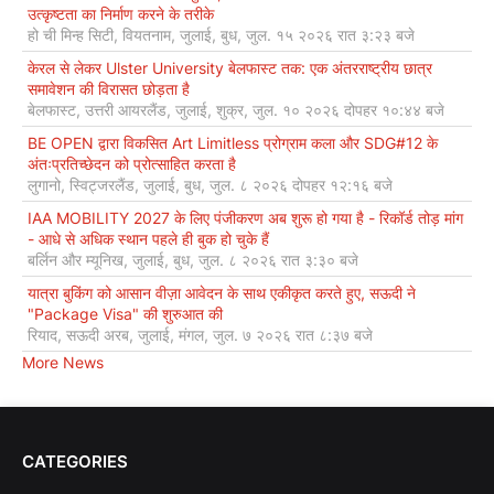
उत्कृष्टता का निर्माण करने के तरीके
हो ची मिन्ह सिटी, वियतनाम, जुलाई, बुध, जुल. १५ २०२६ रात ३:२३ बजे
केरल से लेकर Ulster University बेलफास्ट तक: एक अंतरराष्ट्रीय छात्र
समावेशन की विरासत छोड़ता है
बेलफास्ट, उत्तरी आयरलैंड, जुलाई, शुक्र, जुल. १० २०२६ दोपहर १०:४४ बजे
BE OPEN द्वारा विकसित Art Limitless प्रोग्राम कला और SDG#12 के
अंतःप्रतिच्छेदन को प्रोत्साहित करता है
लुगानो, स्विट्जरलैंड, जुलाई, बुध, जुल. ८ २०२६ दोपहर १२:१६ बजे
IAA MOBILITY 2027 के लिए पंजीकरण अब शुरू हो गया है - रिकॉर्ड तोड़ मांग
- आधे से अधिक स्थान पहले ही बुक हो चुके हैं
बर्लिन और म्यूनिख, जुलाई, बुध, जुल. ८ २०२६ रात ३:३० बजे
यात्रा बुकिंग को आसान वीज़ा आवेदन के साथ एकीकृत करते हुए, सऊदी ने
"Package Visa" की शुरुआत की
रियाद, सऊदी अरब, जुलाई, मंगल, जुल. ७ २०२६ रात ८:३७ बजे
More News
CATEGORIES