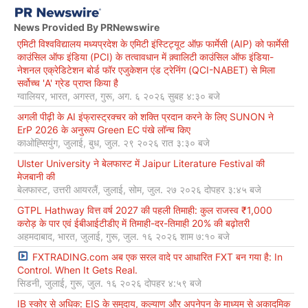
News Provided By PRNewswire
एमिटी विश्वविद्यालय मध्यप्रदेश के एमिटी इंस्टिट्यूट ऑफ़ फार्मेसी (AIP) को फार्मेसी
काउंसिल ऑफ इंडिया (PCI) के तत्वावधान में क़्वालिटी काउंसिल ऑफ इंडिया-
नेशनल एक्रेडिटेशन बोर्ड फॉर एजुकेशन एंड ट्रेनिंग (QCI-NABET) से मिला
सर्वोच्च 'A' ग्रेड प्राप्त किया है
ग्वालियर, भारत, अगस्त, गुरू, अग. ६ २०२६ सुबह ४:३० बजे
अगली पीढ़ी के AI इंफ्रास्ट्रक्चर को शक्ति प्रदान करने के लिए SUNON ने
ErP 2026 के अनुरूप Green EC पंखे लॉन्च किए
काओह्सियुंग, जुलाई, बुध, जुल. २९ २०२६ रात ३:३० बजे
Ulster University ने बेलफास्ट में Jaipur Literature Festival की
मेजबानी की
बेलफास्ट, उत्तरी आयरलैं, जुलाई, सोम, जुल. २७ २०२६ दोपहर ३:४५ बजे
GTPL Hathway वित्त वर्ष 2027 की पहली तिमाही: कुल राजस्व ₹1,000
करोड़ के पार एवं ईबीआईटीडीए में तिमाही-दर-तिमाही 20% की बढ़ोतरी
अहमदाबाद, भारत, जुलाई, गुरू, जुल. १६ २०२६ शाम ७:१० बजे
FXTRADING.com अब एक सरल वादे पर आधारित FXT बन गया है: In
Control. When It Gets Real.
सिडनी, जुलाई, गुरू, जुल. १६ २०२६ दोपहर ४:५९ बजे
IB स्कोर से अधिक: EIS के समुदाय, कल्याण और अपनेपन के माध्यम से अकादमिक