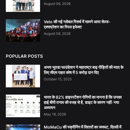
August 06, 2026
Velo की नई ग्लोबल रिसर्च में सामने आया सेल्फ-
एक्सप्रेशन का रिपल इफेक्ट
August 06, 2026
POPULAR POSTS
अभय भूतडा फाउंडेशन ने महाराष्ट्र बाढ़ पीड़ितों की मदद के
लिए सीएम राहत कोष में 5 करोड़ दान दिए
October 15, 2025
भारत के 82% हाइपरटेंशन रोगियों का मानना है कि उनका
हाई बीपी तनाव की वजह से है, डाइट के कारण नहीं: नया
अध्ययन
May 18, 2026
MoMaCu की स्क्रीनिंग में सितारों का जमघट, दिल्ली में