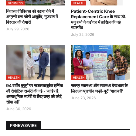
BUSINESS
HEALTH
निवारक चिकित्सा को बढ़ावा देने में
Patient-Centric Knee
अग्रणी बना जोगी आयुर्वेद, गुजरात में
Replacement Care के साथ डॉ.
विस्तार की तैयारी
मनु शर्मा ने वडोदरा में हासिल की नई
उपलब्धि
July 29, 2026
July 22, 2026
HEALTH
HEALTH
94 वर्षीय बुज़ुर्ग पर सफलतापूर्वक हर्निया
समग्र स्वास्थ्य और स्वास्थ्य देखभाल के
की रोबोटिक सर्जरी की गई - जाहिर है,
लिए एक प्राचीन जड़ी-बूटी 'शतावरी'
अत्याधुनिक सर्जरी के लिए उम्र की कोई
June 23, 2026
सीमा नहीं
June 30, 2026
PRNEWSWIRE