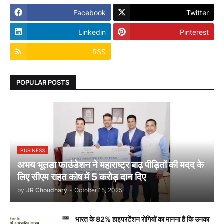
Facebook
Twitter
Linkedin
Pinterest
RSS
POPULAR POSTS
BUSINESS
अभय भूतडा फाउंडेशन ने महाराष्ट्र बाढ़ पीड़ितों की मदद के
लिए सीएम राहत कोष में 5 करोड़ दान दिए
by
JR Choudhary
-
October 15, 2025
भारत के 82% हाइपरटेंशन रोगियों का मानना है कि उनका