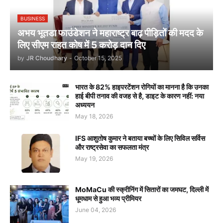
BUSINESS
अभय भूतडा फाउंडेशन ने महाराष्ट्र बाढ़ पीड़ितों की मदद के
लिए सीएम राहत कोष में 5 करोड़ दान दिए
by
JR Choudhary
-
October 15, 2025
भारत के 82% हाइपरटेंशन रोगियों का मानना है कि उनका
हाई बीपी तनाव की वजह से है, डाइट के कारण नहीं: नया
अध्ययन
May 18, 2026
IFS आशुतोष कुमार ने बताया बच्चों के लिए सिविल सर्विस
और राष्ट्रसेवा का सफलता मंत्र
May 19, 2026
MoMaCu की स्क्रीनिंग में सितारों का जमघट, दिल्ली में
धूमधाम से हुआ भव्य प्रीमियर
June 04, 2026