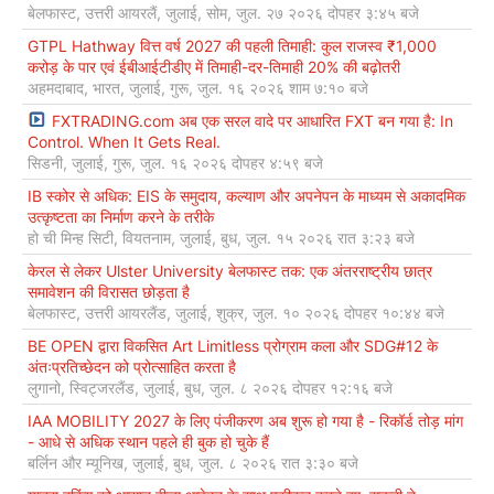
बेलफास्ट, उत्तरी आयरलैं, जुलाई, सोम, जुल. २७ २०२६ दोपहर ३:४५ बजे
GTPL Hathway वित्त वर्ष 2027 की पहली तिमाही: कुल राजस्व ₹1,000
करोड़ के पार एवं ईबीआईटीडीए में तिमाही-दर-तिमाही 20% की बढ़ोतरी
अहमदाबाद, भारत, जुलाई, गुरू, जुल. १६ २०२६ शाम ७:१० बजे
FXTRADING.com अब एक सरल वादे पर आधारित FXT बन गया है: In
Control. When It Gets Real.
सिडनी, जुलाई, गुरू, जुल. १६ २०२६ दोपहर ४:५९ बजे
IB स्कोर से अधिक: EIS के समुदाय, कल्याण और अपनेपन के माध्यम से अकादमिक
उत्कृष्टता का निर्माण करने के तरीके
हो ची मिन्ह सिटी, वियतनाम, जुलाई, बुध, जुल. १५ २०२६ रात ३:२३ बजे
केरल से लेकर Ulster University बेलफास्ट तक: एक अंतरराष्ट्रीय छात्र
समावेशन की विरासत छोड़ता है
बेलफास्ट, उत्तरी आयरलैंड, जुलाई, शुक्र, जुल. १० २०२६ दोपहर १०:४४ बजे
BE OPEN द्वारा विकसित Art Limitless प्रोग्राम कला और SDG#12 के
अंतःप्रतिच्छेदन को प्रोत्साहित करता है
लुगानो, स्विट्जरलैंड, जुलाई, बुध, जुल. ८ २०२६ दोपहर १२:१६ बजे
IAA MOBILITY 2027 के लिए पंजीकरण अब शुरू हो गया है - रिकॉर्ड तोड़ मांग
- आधे से अधिक स्थान पहले ही बुक हो चुके हैं
बर्लिन और म्यूनिख, जुलाई, बुध, जुल. ८ २०२६ रात ३:३० बजे