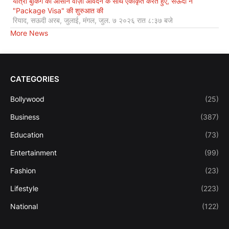
यात्रा बुकिंग को आसान वीज़ा आवेदन के साथ एकीकृत करते हुए, सऊदी ने
"Package Visa" की शुरुआत की
रियाद, सऊदी अरब, जुलाई, मंगल, जुल. ७ २०२६ रात ८:३७ बजे
More News
CATEGORIES
Bollywood
(25)
Business
(387)
Education
(73)
Entertainment
(99)
Fashion
(23)
Lifestyle
(223)
National
(122)