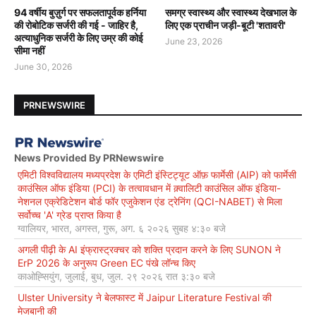
94 वर्षीय बुज़ुर्ग पर सफलतापूर्वक हर्निया
समग्र स्वास्थ्य और स्वास्थ्य देखभाल के
की रोबोटिक सर्जरी की गई - जाहिर है,
लिए एक प्राचीन जड़ी-बूटी 'शतावरी'
अत्याधुनिक सर्जरी के लिए उम्र की कोई
June 23, 2026
सीमा नहीं
June 30, 2026
PRNEWSWIRE
News Provided By PRNewswire
एमिटी विश्वविद्यालय मध्यप्रदेश के एमिटी इंस्टिट्यूट ऑफ़ फार्मेसी (AIP) को फार्मेसी
काउंसिल ऑफ इंडिया (PCI) के तत्वावधान में क़्वालिटी काउंसिल ऑफ इंडिया-
नेशनल एक्रेडिटेशन बोर्ड फॉर एजुकेशन एंड ट्रेनिंग (QCI-NABET) से मिला
सर्वोच्च 'A' ग्रेड प्राप्त किया है
ग्वालियर, भारत, अगस्त, गुरू, अग. ६ २०२६ सुबह ४:३० बजे
अगली पीढ़ी के AI इंफ्रास्ट्रक्चर को शक्ति प्रदान करने के लिए SUNON ने
ErP 2026 के अनुरूप Green EC पंखे लॉन्च किए
काओह्सियुंग, जुलाई, बुध, जुल. २९ २०२६ रात ३:३० बजे
Ulster University ने बेलफास्ट में Jaipur Literature Festival की
मेजबानी की