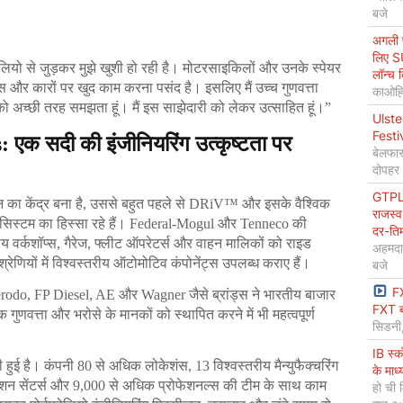
बजे
अगली प
लिए S
लियो से जुड़कर मुझे खुशी हो रही है। मोटरसाइकिलों और उनके स्पेयर 
लॉन्च 
इक्स और कारों पर खुद काम करना पसंद है। इसलिए मैं उच्च गुणवत्ता 
काओह्स
व को अच्छी तरह समझता हूं। मैं इस साझेदारी को लेकर उत्साहित हूं।”
Ulste
Festi
 सदी की इंजीनियरिंग उत्कृष्टता पर 
बेलफास
दोपहर
GTPL 
 का केंद्र बना है, उससे बहुत पहले से DRiV™ और इसके वैश्विक 
राजस्व
इकोसिस्टम का हिस्सा रहे हैं। Federal-Mogul और Tenneco की 
दर-ति
वर्कशॉप्स, गैरेज, फ्लीट ऑपरेटर्स और वाहन मालिकों को राइड 
अहमदा
श्रेणियों में विश्वस्तरीय ऑटोमोटिव कंपोनेंट्स उपलब्ध कराए हैं।
बजे
F
, FP Diesel, AE और Wagner जैसे ब्रांड्स ने भारतीय बाजार 
FXT ब
ि गुणवत्ता और भरोसे के मानकों को स्थापित करने में भी महत्वपूर्ण 
सिडनी
IB स्
हुई है। कंपनी 80 से अधिक लोकेशंस, 13 विश्वस्तरीय मैन्युफैक्चरिंग 
के माध
यूशन सेंटर्स और 9,000 से अधिक प्रोफेशनल्स की टीम के साथ काम 
हो ची 