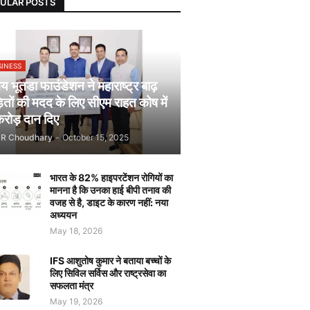
ULAR POSTS
SINESS
 भूतडा फाउंडेशन ने महाराष्ट्र बाढ़
़ितों की मदद के लिए सीएम राहत कोष में
रोड़ दान दिए
JR Choudhary
-
October 15, 2025
भारत के 82% हाइपरटेंशन रोगियों का
मानना है कि उनका हाई बीपी तनाव की
वजह से है, डाइट के कारण नहीं: नया
अध्ययन
May 18, 2026
IFS आशुतोष कुमार ने बताया बच्चों के
लिए सिविल सर्विस और राष्ट्रसेवा का
सफलता मंत्र
May 19, 2026