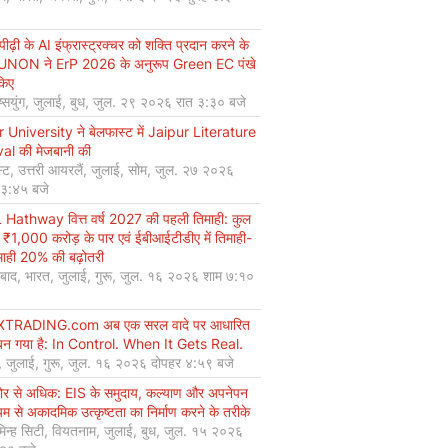
ीढ़ी के AI इंफ्रास्ट्रक्चर को शक्ति प्रदान करने के
UNON ने ErP 2026 के अनुरूप Green EC पंखे
किए
ियुंग, जुलाई, बुध, जुल. २९ २०२६ रात ३:३० बजे
r University ने बेलफास्ट में Jaipur Literature
val की मेजबानी की
्ट, उत्तरी आयरलैं, जुलाई, सोम, जुल. २७ २०२६
 ३:४५ बजे
Hathway वित्त वर्ष 2027 की पहली तिमाही: कुल
 ₹1,000 करोड़ के पार एवं ईबीआईटीडीए में तिमाही-
माही 20% की बढ़ोतरी
बाद, भारत, जुलाई, गुरू, जुल. १६ २०२६ शाम ७:१०
XTRADING.com अब एक सरल वादे पर आधारित
न गया है: In Control. When It Gets Real.
, जुलाई, गुरू, जुल. १६ २०२६ दोपहर ४:५९ बजे
कोर से अधिक: EIS के समुदाय, कल्याण और अपनेपन
्यम से अकादमिक उत्कृष्टता का निर्माण करने के तरीके
मिन्ह सिटी, वियतनाम, जुलाई, बुध, जुल. १५ २०२६