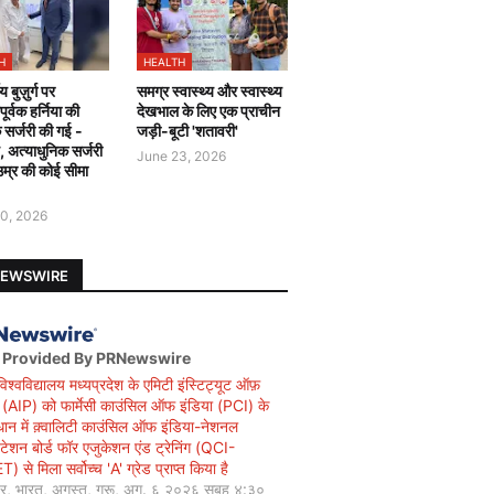
H
HEALTH
य बुज़ुर्ग पर
समग्र स्वास्थ्य और स्वास्थ्य
र्वक हर्निया की
देखभाल के लिए एक प्राचीन
 सर्जरी की गई -
जड़ी-बूटी 'शतावरी'
ै, अत्याधुनिक सर्जरी
June 23, 2026
उम्र की कोई सीमा
0, 2026
NEWSWIRE
 Provided By PRNewswire
विश्वविद्यालय मध्यप्रदेश के एमिटी इंस्टिट्यूट ऑफ़
सी (AIP) को फार्मेसी काउंसिल ऑफ इंडिया (PCI) के
धान में क़्वालिटी काउंसिल ऑफ इंडिया-नेशनल
िटेशन बोर्ड फॉर एजुकेशन एंड ट्रेनिंग (QCI-
 से मिला सर्वोच्च 'A' ग्रेड प्राप्त किया है
यर, भारत, अगस्त, गुरू, अग. ६ २०२६ सुबह ४:३०