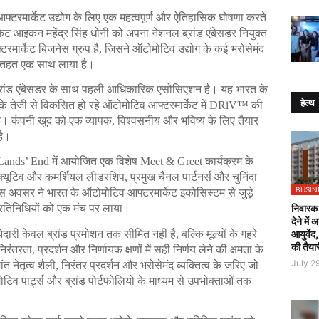
्टरमार्केट उद्योग के लिए एक महत्वपूर्ण और ऐतिहासिक घोषणा करते 
ट आइकन महेंद्र सिंह धोनी को अपना नेशनल ब्रांड एंबेसडर नियुक्त 
र्केट बिजनेस ग्रुप है, जिसने ऑटोमोटिव उद्योग के कई भरोसेमंद 
े तहत एक साथ लाया है।
रांड एंबेसडर के साथ पहली आधिकारिक एसोसिएशन है। यह भारत के 
हेल्थ
के तेजी से विकसित हो रहे ऑटोमोटिव आफ्टरमार्केट में DRiV™ की 
ै। कंपनी खुद को एक व्यापक, विश्वसनीय और भविष्य के लिए तैयार 
है।
 Lands’ End में आयोजित एक विशेष Meet & Greet कार्यक्रम के 
क्यूटिव और कमर्शियल लीडरशिप, प्रमुख चैनल पार्टनर्स और चुनिंदा 
BUSIN
 इस अवसर ने भारत के ऑटोमोटिव आफ्टरमार्केट इकोसिस्टम से जुड़े 
निवारक 
प्रतिनिधियों को एक मंच पर लाया।
देने में
ी केवल ब्रांड प्रमोशन तक सीमित नहीं है, बल्कि मूल्यों के गहरे 
आयुर्वेद
की तैया
तरता, प्रदर्शन और निर्णायक क्षणों में सही निर्णय लेने की क्षमता के 
July 2
त नेतृत्व शैली, निरंतर प्रदर्शन और भरोसेमंद व्यक्तित्व के जरिए जो 
व पार्ट्स और ब्रांड पोर्टफोलियो के माध्यम से उपभोक्ताओं तक 