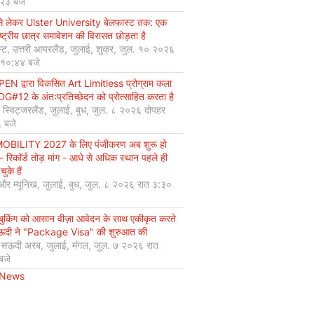
:२३ बजे
से लेकर Ulster University बेलफास्ट तक: एक
ष्ट्रीय छात्र समावेशन की विरासत छोड़ता है
्ट, उत्तरी आयरलैंड, जुलाई, शुक्र, जुल. १० २०२६
 १०:४४ बजे
EN द्वारा विकसित Art Limitless प्रोग्राम कला
#12 के अंतःप्रतिच्छेदन को प्रोत्साहित करता है
, स्विट्जरलैंड, जुलाई, बुध, जुल. ८ २०२६ दोपहर
 बजे
OBILITY 2027 के लिए पंजीकरण अब शुरू हो
 - रिकॉर्ड तोड़ मांग - आधे से अधिक स्थान पहले ही
चुके हैं
 और म्यूनिख, जुलाई, बुध, जुल. ८ २०२६ रात ३:३०
 बुकिंग को आसान वीज़ा आवेदन के साथ एकीकृत करते
सऊदी ने "Package Visa" की शुरुआत की
, सऊदी अरब, जुलाई, मंगल, जुल. ७ २०२६ रात
बजे
 News