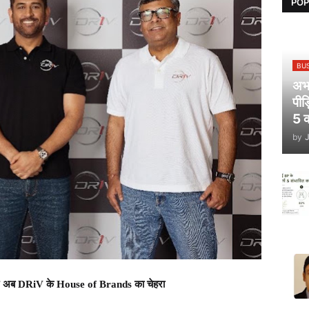
POP
BU
अभय
पीड
5 क
by
्तान अब DRiV के House of Brands का चेहरा