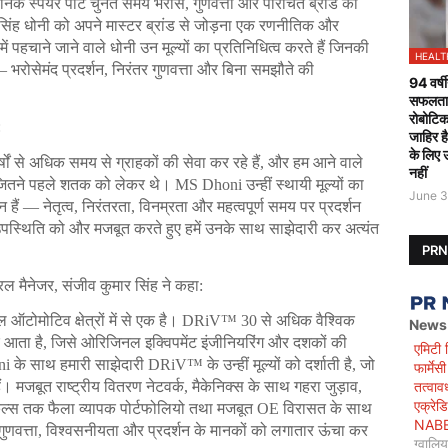
िक स्पेयर पार्ट चुनते समय भरोसे, गुणवत्ता और परिचित ब्रांड को 
सिंह धोनी को अपने मास्टर ब्रांड से जोड़ना एक रणनीतिक और 
पहचाने जाने वाले धोनी उन मूल्यों का प्रतिनिधित्व करते हैं जिनकी 
HEALT
 — भरोसेमंद प्रदर्शन, निरंतर गुणवत्ता और बिना समझौते की 
94 वर्षी
सफलतापू
रोबोटिक
:
जाहिर ह
के लिए 
षों से अधिक समय से ग्राहकों की सेवा कर रहे हैं, और हम आने वाले 
नहीं
ितने पहले शतक को लेकर थे। MS Dhoni उन्हीं स्थायी मूल्यों का 
June 3
न हैं — नेतृत्व, निरंतरता, विनम्रता और महत्वपूर्ण समय पर प्रदर्शन 
उपस्थिति को और मजबूत करते हुए हमें उनके साथ साझेदारी कर अत्यंत 
PR
ल मैनेजर, संजीव कुमार सिंह ने कहा:
 ऑटोमोटिव क्षेत्रों में से एक है। DRiV™ 30 से अधिक वैश्विक 
News
कर आता है, जिसे ओरिजिनल इक्विपमेंट इंजीनियरिंग और दशकों की 
एमिटी 
े साथ हमारी साझेदारी DRiV™ के उन्हीं मूल्यों को दर्शाती है, जो 
फार्मे
तत्वाव
। मजबूत राष्ट्रीय वितरण नेटवर्क, मैकेनिक्स के साथ गहरा जुड़ाव, 
एक्रेड
्हीकल्स तक फैला व्यापक पोर्टफोलियो तथा मजबूत OE विरासत के साथ 
NABET)
णवत्ता, विश्वसनीयता और प्रदर्शन के मानकों को लगातार ऊंचा कर 
ग्वालि