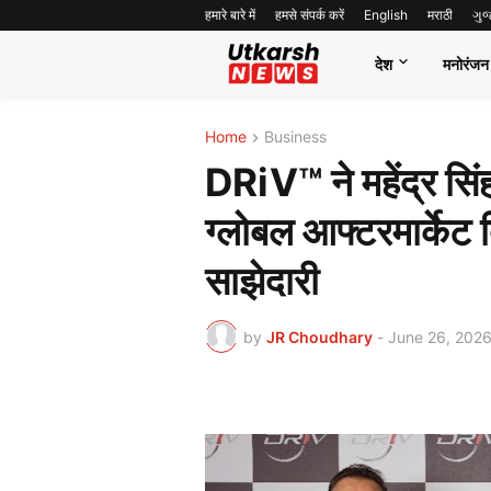
हमारे बारे में
हमसे संपर्क करें
English
मराठी
ગુ
देश
मनोरंजन
Home
Business
DRiV™ ने महेंद्र सिंह
ग्लोबल आफ्टरमार्केट
साझेदारी
by
JR Choudhary
-
June 26, 202