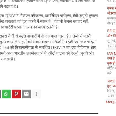
रात ३
इसका पोर्टफोलियो इंजीनियरिंग प्रिसीजन, नवाचार और लंबे समय से 
े बढ़ाता है।
केरल 
अंतररा
फैला DRiV™ पैसेंजर व्हीकल्स, कमर्शियल फ्लीट्स, हैवी-ड्यूटी ट्रक्स 
बेलफास
 जरूरतों को पूरा करने में सक्षम है। कंपनी केवल उत्पाद नहीं, 
दोपहर
 की गारंटी प्रदान करने का लक्ष्य रखती है।
BE OP
और SDG
े तेजी से बढ़ते बाजारों में से एक माना जाता है। तेजी से बढ़ती 
लुगानो
 गुणवत्ता वाले पार्ट्स को लेकर वाहन मालिकों में बढ़ती जागरूकता इस 
१२:१६
MS Dhoni की विश्वसनीयता से समर्थित DRiV™ का एक विजिबल और 
सामने आना भारतीय उपभोक्ताओं के ऑटो पार्ट्स को देखने, चुनने और 
IAA M
गया है
े सकता है।
बुक हो 
बर्लिन
बजे
यात्रा
हुए, 
रियाद
८:३७ 
More