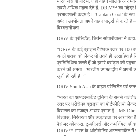
भारत जैसे बाजार में, जहां वाहन मालिक और मैकेन
सबसे अधिक महत्व देते हैं, DRiV™ का महेंद्र 
प्रभावशाली कदम है। ‘Captain Cool’ के रूप में 
अपेक्षा उपभोक्ता अपने वाहन पार्ट्स से करते हैं
विश्वसनीयता।
DRiV के प्रेसिडेंट, चितंन सोपारीवाला ने कहा
“DRiV के कई ब्रांड्स वैश्विक स्तर पर 100 वर्
अगले शतक को लेकर भी उतने ही उत्साहित हैं ज
प्रतिनिधित्व करते हैं जो हमारे ब्रांड्स की पहचा
करने की क्षमता। भारतीय उपमहाद्वीप में अपनी 
खुशी हो रही है।”
DRiV South Asia के वाइस प्रेसिडेंट एवं जनर
“भारत का आफ्टरमार्केट दुनिया के सबसे गतिशील
स्तर पर भरोसेमंद ब्रांड्स का पोर्टफोलियो ले
विरासत का मजबूत आधार प्राप्त है। MS Dhoni क
विश्वास, निरंतरता और उत्कृष्टता पर आधारित हैं
पैसेंजर व्हीकल्स, टू-व्हीलर्स और कमर्शियल व
DRiV™ भारत के ऑटोमोटिव आफ्टरमार्केट में गु