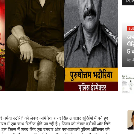
POP
BU
अभय
पीड
5 क
by
दि
नर्मदा
स्टोरी
”
को
लेकर
अभिनेता
शरद
सिंह
लगातार
सुर्खियों
में
बने
हुए
ारत
में
एक
साथ
रिलीज
होने
जा
रही
है।
फिल्म
को
लेकर
दर्शकों
और
सिने
।
इस
फिल्म
में
शरद
सिंह
एक
दमदार
और
प्रभावशाली
पुलिस
ऑफिसर
की