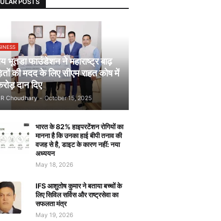
ULAR POSTS
SINESS
 भूतडा फाउंडेशन ने महाराष्ट्र बाढ़
़ितों की मदद के लिए सीएम राहत कोष में
रोड़ दान दिए
JR Choudhary
-
October 15, 2025
भारत के 82% हाइपरटेंशन रोगियों का
मानना है कि उनका हाई बीपी तनाव की
वजह से है, डाइट के कारण नहीं: नया
अध्ययन
May 18, 2026
IFS आशुतोष कुमार ने बताया बच्चों के
लिए सिविल सर्विस और राष्ट्रसेवा का
सफलता मंत्र
May 19, 2026