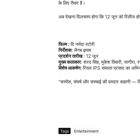
के
लिए
तैयार
है।
अब
देखना
दिलचस्प
होगा
कि
12
जून
को
रिलीज
हो
फिल्म
:
दि
नर्मदा
स्टोरी
निर्देशक
:
जैगब
इमाम
प्रदर्शन
तारीख
: 12
जून
मुख्य
कलाकार
:
शरद
सिंह
,
मुकेश
तिवारी
,
जागीरा
,
र
विशेष
आकर्षण
:
रियल
IPS
समाला
प्रसाद
का
अभि
“
सस्पेंस
,
संघर्ष
और
सच्चाई
की
दमदार
कहानी
—
द
Tags
Entertainment