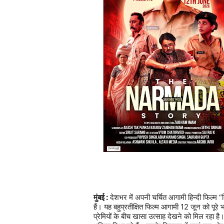
मुंबई :
देशभर
में
अपनी
चर्चित
आगामी
हिन्दी
फिल्म
“
हैं।
यह
बहुप्रतीक्षित
फिल्म
आगामी
12
जून
को
पूरे
भ
प्रेमियों
के
बीच
खासा
उत्साह
देखने
को
मिल
रहा
है