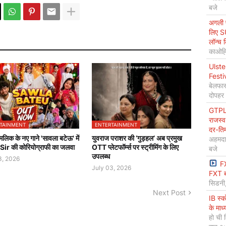
बजे
अगली प
लिए S
लॉन्च 
काओह्स
Ulste
Festi
बेलफास
दोपहर
GTPL 
राजस्व
TAINMENT
ENTERTAINMENT
दर-ति
लिक के नए गाने 'सावला बटेऊ' में
युवराज पराशर की ‘गुड़हल’ अब प्रमुख
अहमदा
ir की कोरियोग्राफी का जलवा
OTT प्लेटफॉर्म्स पर स्ट्रीमिंग के लिए
बजे
उपलब्ध
3, 2026
F
July 03, 2026
FXT ब
सिडनी
Next Post
IB स्
के माध
हो ची 