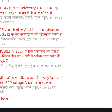
:२३ बजे
से लेकर Ulster University बेलफास्ट तक: एक
ष्ट्रीय छात्र समावेशन की विरासत छोड़ता है
्ट, उत्तरी आयरलैंड, जुलाई, शुक्र, जुल. १० २०२६
 १०:४४ बजे
EN द्वारा विकसित Art Limitless प्रोग्राम कला
#12 के अंतःप्रतिच्छेदन को प्रोत्साहित करता है
, स्विट्जरलैंड, जुलाई, बुध, जुल. ८ २०२६ दोपहर
 बजे
OBILITY 2027 के लिए पंजीकरण अब शुरू हो
 - रिकॉर्ड तोड़ मांग - आधे से अधिक स्थान पहले ही
चुके हैं
 और म्यूनिख, जुलाई, बुध, जुल. ८ २०२६ रात ३:३०
 बुकिंग को आसान वीज़ा आवेदन के साथ एकीकृत करते
सऊदी ने "Package Visa" की शुरुआत की
, सऊदी अरब, जुलाई, मंगल, जुल. ७ २०२६ रात
बजे
 News