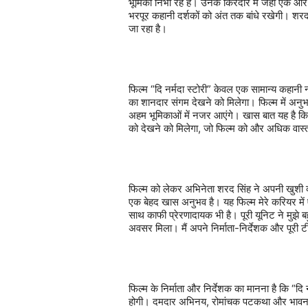
भूमिका
निभा
रहे
हैं।
उनके
किरदार
में
जहां
एक
ओर
भरपूर
कहानी
दर्शकों
को
अंत
तक
बांधे
रखेगी।
शर
जा
रहा
है।
फिल्म
“
दि
नर्मदा
स्टोरी
”
केवल
एक
सामान्य
कहानी
न
का
शानदार
संगम
देखने
को
मिलेगा।
फिल्म
में
अनुभ
अहम
भूमिकाओं
में
नजर
आएंगे।
खास
बात
यह
है
कि
को
देखने
को
मिलेगा
,
जो
फिल्म
को
और
अधिक
वास
फिल्म
को
लेकर
अभिनेता
शरद
सिंह
ने
अपनी
खुशी
एक
बेहद
खास
अनुभव
है।
यह
फिल्म
मेरे
करियर
में
साथ
काफी
प्रेरणादायक
भी
है।
पूरी
यूनिट
ने
मुझे
ब
अवसर
मिला।
मैं
अपने
निर्माता
-
निर्देशक
और
पूरी
ट
फिल्म
के
निर्माता
और
निर्देशक
का
मानना
है
कि
“
दि
होगी।
दमदार
अभिनय
,
रोमांचक
पटकथा
और
भावन