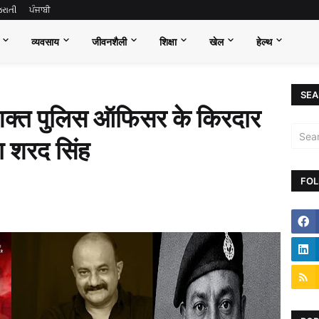
જરાતી
ਪੰਜਾਬੀ
व्यवसाय
जीवनशैली
शिक्षा
खेल
हेल्थ
SEA
ें सशक्त पुलिस ऑफिसर के किरदार
ा शरद सिंह
FOL