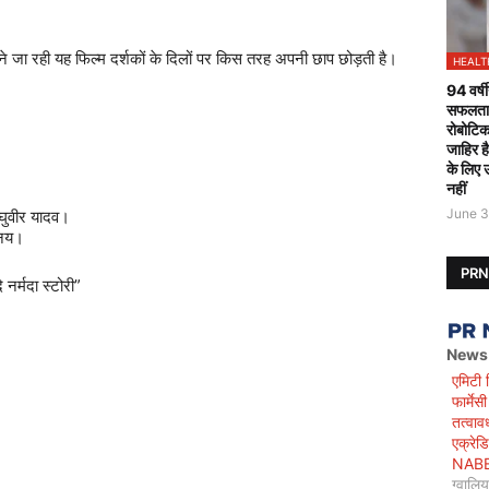
ने
जा
रही
यह
फिल्म
दर्शकों
के
दिलों
पर
किस
तरह
अपनी
छाप
छोड़ती
है।
HEALT
94 वर्षी
सफलतापू
रोबोटिक
जाहिर ह
के लिए 
नहीं
June 3
घुवीर
यादव।
नय।
PR
ि
नर्मदा
स्टोरी
”
News
एमिटी 
फार्मे
तत्वाव
एक्रेड
NABET)
ग्वालि