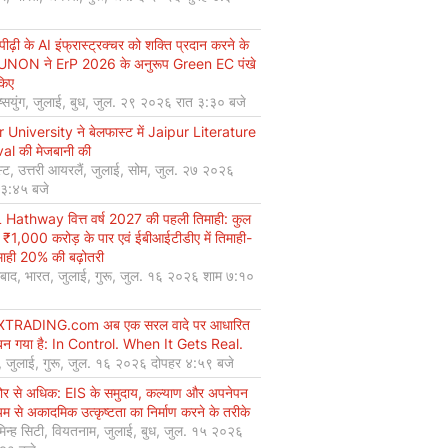
ीढ़ी के AI इंफ्रास्ट्रक्चर को शक्ति प्रदान करने के
UNON ने ErP 2026 के अनुरूप Green EC पंखे
किए
ियुंग, जुलाई, बुध, जुल. २९ २०२६ रात ३:३० बजे
r University ने बेलफास्ट में Jaipur Literature
val की मेजबानी की
्ट, उत्तरी आयरलैं, जुलाई, सोम, जुल. २७ २०२६
 ३:४५ बजे
Hathway वित्त वर्ष 2027 की पहली तिमाही: कुल
 ₹1,000 करोड़ के पार एवं ईबीआईटीडीए में तिमाही-
माही 20% की बढ़ोतरी
बाद, भारत, जुलाई, गुरू, जुल. १६ २०२६ शाम ७:१०
XTRADING.com अब एक सरल वादे पर आधारित
न गया है: In Control. When It Gets Real.
, जुलाई, गुरू, जुल. १६ २०२६ दोपहर ४:५९ बजे
कोर से अधिक: EIS के समुदाय, कल्याण और अपनेपन
्यम से अकादमिक उत्कृष्टता का निर्माण करने के तरीके
मिन्ह सिटी, वियतनाम, जुलाई, बुध, जुल. १५ २०२६