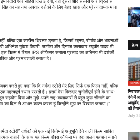
ईमानदारी
और
साहस
दिखाई
देगा
,
वहीं
दूसरी
ओर
सस्पेंस
और
थ्रिल
से
द
सिंह
का
यह
नया
अवतार
दर्शकों
के
लिए
बेहद
खास
और
प्रेरणादायक
माना
हीं
,
बल्कि
एक
सस्पेंस
थ्रिलर
ड्रामा
है
,
जिसमें
रहस्य
,
रोमांच
और
भावनाओं
हेल्थ
वी
अभिनेता
मुकेश
तिवारी
,
जागीरा
और
दिग्गज
कलाकार
रघुवीर
यादव
भी
इस
फिल्म
में
रियल
IPS
ऑफिसर
समाला
प्रसाद
का
अभिनय
भी
दर्शकों
्तविक
और
प्रभावशाली
बनाता
है।
BUSIN
व्यक्त
करते
हुए
कहा
कि
दि
नर्मदा
स्टोरी
मेरे
लिए
सिर्फ
एक
फिल्म
नहीं
,
बल्कि
निवारक 
एक
महत्वपूर्ण
स्थान
रखती
है।
इसमें
मेरा
किरदार
चुनौतीपूर्ण
होने
के
साथ
-
देने में
हुत
सहयोग
दिया
और
मुझे
अपने
सह
-
कलाकारों
से
बहुत
कुछ
सीखने
का
आयुर्वेद
ीम
का
दिल
से
आभार
व्यक्त
करता
हूं
जिन्होंने
मुझ
पर
विश्वास
जताया।
”
की तैया
July 2
नर्मदा
स्टोरी
”
दर्शकों
को
एक
नई
सिनेमाई
अनुभूति
देने
वाली
फिल्म
साबित
ात्मक
कहानी
के
साथ
यह
फिल्म
बॉक्स
ऑफिस
पर
एक
अलग
पहचान
बनाने