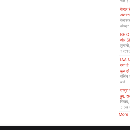
रात ३
केरल 
अंतररा
बेलफास
दोपहर
BE OP
और SDG
लुगानो
१२:१६
IAA M
गया है
बुक हो 
बर्लिन
बजे
यात्रा
हुए, 
रियाद
८:३७ 
More