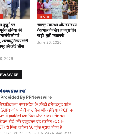
H
HEALTH
य बुज़ुर्ग पर
समग्र स्वास्थ्य और स्वास्थ्य
र्वक हर्निया की
देखभाल के लिए एक प्राचीन
 सर्जरी की गई -
जड़ी-बूटी 'शतावरी'
ै, अत्याधुनिक सर्जरी
June 23, 2026
उम्र की कोई सीमा
0, 2026
NEWSWIRE
 Provided By PRNewswire
विश्वविद्यालय मध्यप्रदेश के एमिटी इंस्टिट्यूट ऑफ़
सी (AIP) को फार्मेसी काउंसिल ऑफ इंडिया (PCI) के
धान में क़्वालिटी काउंसिल ऑफ इंडिया-नेशनल
िटेशन बोर्ड फॉर एजुकेशन एंड ट्रेनिंग (QCI-
 से मिला सर्वोच्च 'A' ग्रेड प्राप्त किया है
यर, भारत, अगस्त, गुरू, अग. ६ २०२६ सुबह ४:३०