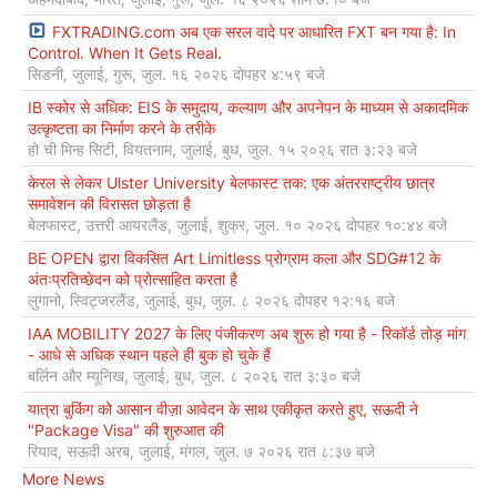
FXTRADING.com अब एक सरल वादे पर आधारित FXT बन गया है: In
Control. When It Gets Real.
सिडनी, जुलाई, गुरू, जुल. १६ २०२६ दोपहर ४:५९ बजे
IB स्कोर से अधिक: EIS के समुदाय, कल्याण और अपनेपन के माध्यम से अकादमिक
उत्कृष्टता का निर्माण करने के तरीके
हो ची मिन्ह सिटी, वियतनाम, जुलाई, बुध, जुल. १५ २०२६ रात ३:२३ बजे
केरल से लेकर Ulster University बेलफास्ट तक: एक अंतरराष्ट्रीय छात्र
समावेशन की विरासत छोड़ता है
बेलफास्ट, उत्तरी आयरलैंड, जुलाई, शुक्र, जुल. १० २०२६ दोपहर १०:४४ बजे
BE OPEN द्वारा विकसित Art Limitless प्रोग्राम कला और SDG#12 के
अंतःप्रतिच्छेदन को प्रोत्साहित करता है
लुगानो, स्विट्जरलैंड, जुलाई, बुध, जुल. ८ २०२६ दोपहर १२:१६ बजे
IAA MOBILITY 2027 के लिए पंजीकरण अब शुरू हो गया है - रिकॉर्ड तोड़ मांग
- आधे से अधिक स्थान पहले ही बुक हो चुके हैं
बर्लिन और म्यूनिख, जुलाई, बुध, जुल. ८ २०२६ रात ३:३० बजे
यात्रा बुकिंग को आसान वीज़ा आवेदन के साथ एकीकृत करते हुए, सऊदी ने
"Package Visa" की शुरुआत की
रियाद, सऊदी अरब, जुलाई, मंगल, जुल. ७ २०२६ रात ८:३७ बजे
More News