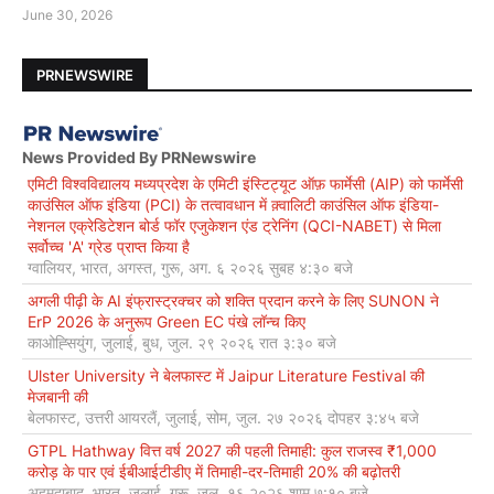
June 30, 2026
PRNEWSWIRE
News Provided By PRNewswire
एमिटी विश्वविद्यालय मध्यप्रदेश के एमिटी इंस्टिट्यूट ऑफ़ फार्मेसी (AIP) को फार्मेसी
काउंसिल ऑफ इंडिया (PCI) के तत्वावधान में क़्वालिटी काउंसिल ऑफ इंडिया-
नेशनल एक्रेडिटेशन बोर्ड फॉर एजुकेशन एंड ट्रेनिंग (QCI-NABET) से मिला
सर्वोच्च 'A' ग्रेड प्राप्त किया है
ग्वालियर, भारत, अगस्त, गुरू, अग. ६ २०२६ सुबह ४:३० बजे
अगली पीढ़ी के AI इंफ्रास्ट्रक्चर को शक्ति प्रदान करने के लिए SUNON ने
ErP 2026 के अनुरूप Green EC पंखे लॉन्च किए
काओह्सियुंग, जुलाई, बुध, जुल. २९ २०२६ रात ३:३० बजे
Ulster University ने बेलफास्ट में Jaipur Literature Festival की
मेजबानी की
बेलफास्ट, उत्तरी आयरलैं, जुलाई, सोम, जुल. २७ २०२६ दोपहर ३:४५ बजे
GTPL Hathway वित्त वर्ष 2027 की पहली तिमाही: कुल राजस्व ₹1,000
करोड़ के पार एवं ईबीआईटीडीए में तिमाही-दर-तिमाही 20% की बढ़ोतरी
अहमदाबाद, भारत, जुलाई, गुरू, जुल. १६ २०२६ शाम ७:१० बजे