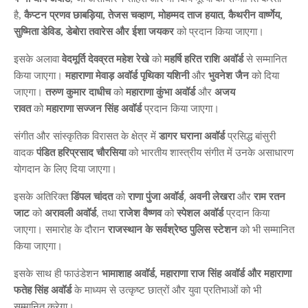
है,
कैप्टन प्रणव छाबड़िया, तेजस चव्हाण, मोहम्मद ताज हयात, कैथरीन वार्ष्णेय,
सुष्मिता डेविड, डेबोरा तवारेस और ईशा जयकर
को प्रदान किया जाएगा।
इसके अलावा
वेदमूर्ति देवव्रत महेश रेखे
को
महर्षि हरित राशि अवॉर्ड
से सम्मानित
किया जाएगा।
महाराणा मेवाड़ अवॉर्ड
पृथिका यशिनी
और
भुवनेश जैन
को दिया
जाएगा।
तरुण कुमार दाधीच
को
महाराणा कुंभा अवॉर्ड
और
अजय
रावत
को
महाराणा सज्जन सिंह अवॉर्ड
प्रदान किया जाएगा।
संगीत और सांस्कृतिक विरासत के क्षेत्र में
डागर घराना अवॉर्ड
प्रसिद्ध बांसुरी
वादक
पंडित हरिप्रसाद चौरसिया
को भारतीय शास्त्रीय संगीत में उनके असाधारण
योगदान के लिए दिया जाएगा।
,
इसके अतिरिक्त
डिंपल चांदत
को
राणा पुंजा अवॉर्ड
अवनी लेखरा
और
राम रतन
जाट
को
अरावली अवॉर्ड
, तथा
राजेश वैष्णव
को
स्पेशल अवॉर्ड
प्रदान किया
जाएगा। समारोह के दौरान
राजस्थान के सर्वश्रेष्ठ पुलिस स्टेशन
को भी सम्मानित
किया जाएगा।
इसके साथ ही फाउंडेशन
भामाशाह अवॉर्ड, महाराणा राज सिंह अवॉर्ड और महाराणा
फतेह सिंह अवॉर्ड
के माध्यम से उत्कृष्ट छात्रों और युवा प्रतिभाओं को भी
सम्मानित करेगा।