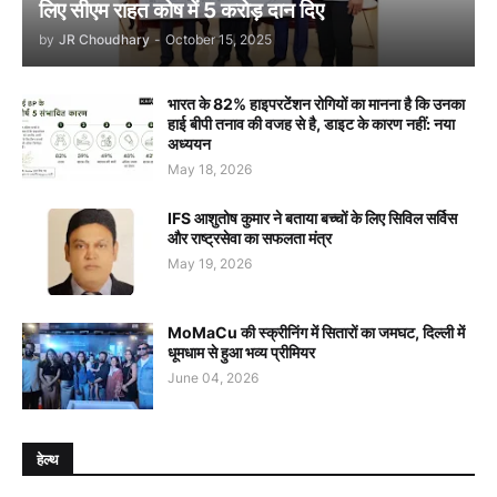
लिए सीएम राहत कोष में 5 करोड़ दान दिए
by
JR Choudhary
-
October 15, 2025
भारत के 82% हाइपरटेंशन रोगियों का मानना है कि उनका
हाई बीपी तनाव की वजह से है, डाइट के कारण नहीं: नया
अध्ययन
May 18, 2026
IFS आशुतोष कुमार ने बताया बच्चों के लिए सिविल सर्विस
और राष्ट्रसेवा का सफलता मंत्र
May 19, 2026
MoMaCu की स्क्रीनिंग में सितारों का जमघट, दिल्ली में
धूमधाम से हुआ भव्य प्रीमियर
June 04, 2026
हेल्थ