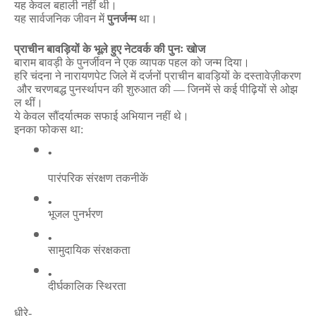
यह
केवल
बहाली
नहीं
थी।
यह
सार्वजनिक
जीवन
में
पुनर्जन्म
था।
प्राचीन
बावड़ियों
के
भूले
हुए
नेटवर्क
की
पुनः
खोज
बाराम
बावड़ी
के
पुनर्जीवन
ने
एक
व्यापक
पहल
को
जन्म
दिया।
हरि
चंदना
ने
नारायणपेट
जिले
में
दर्जनों
प्राचीन
बावड़ियों
के
दस्तावेज़ीकरण
और
चरणबद्ध
पुनर्स्थापन
की
शुरुआत
की
—
जिनमें
से
कई
पीढ़ियों
से
ओझ
ल
थीं।
ये
केवल
सौंदर्यात्मक
सफाई
अभियान
नहीं
थे।
इनका
फोकस
था
:
पारंपरिक
संरक्षण
तकनीकें
भूजल
पुनर्भरण
सामुदायिक
संरक्षकता
दीर्घकालिक
स्थिरता
धीरे
-