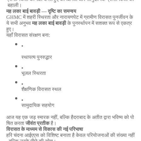
बहाली।
मह
लका
बाई
बावड़ी
—
दृष्टि
का
समन्वय
GHMC
में
शहरी
स्थिरता
और
नारायणपेट
में
ग्रामीण
विरासत
पुनर्जीवन
के
ये
सभी
अनुभव
मह
लका
बाई
बावड़ी
के
पुनर्स्थापन
में
सशक्त
रूप
से
एकत्र
हुए।
यहाँ
विरासत
संरक्षण
बना
:
स्थापत्य
पुनरुद्धार
भूजल
स्थिरता
शैक्षणिक
विरासत
स्थल
सामुदायिक
सहयोग
आज
यह
एक
जड़
स्मारक
नहीं
,
बल्कि
हैदराबाद
के
अतीत
द्वारा
भविष्य
को
पो
षित
करता
जीवंत
प्रतीक
है।
विरासत
के
माध्यम
से
विकास
की
नई
परिभाषा
हरि
चंदना
आईएएस
को
विशिष्ट
बनाता
है
केवल
परियोजनाओं
की
संख्या
नहीं