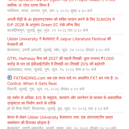
सर्वोच्च 'A' ग्रेड प्राप्त किया है
ग्वालियर, भारत, अगस्त, गुरू, अग. ६ २०२६ सुबह ४:३० बजे
अगली पीढ़ी के AI इंफ्रास्ट्रक्चर को शक्ति प्रदान करने के लिए SUNON ने
ErP 2026 के अनुरूप Green EC पंखे लॉन्च किए
काओह्सियुंग, जुलाई, बुध, जुल. २९ २०२६ रात ३:३० बजे
Ulster University ने बेलफास्ट में Jaipur Literature Festival की
मेजबानी की
बेलफास्ट, उत्तरी आयरलैं, जुलाई, सोम, जुल. २७ २०२६ दोपहर ३:४५ बजे
GTPL Hathway वित्त वर्ष 2027 की पहली तिमाही: कुल राजस्व ₹1,000
करोड़ के पार एवं ईबीआईटीडीए में तिमाही-दर-तिमाही 20% की बढ़ोतरी
अहमदाबाद, भारत, जुलाई, गुरू, जुल. १६ २०२६ शाम ७:१० बजे
FXTRADING.com अब एक सरल वादे पर आधारित FXT बन गया है: In
Control. When It Gets Real.
सिडनी, जुलाई, गुरू, जुल. १६ २०२६ दोपहर ४:५९ बजे
IB स्कोर से अधिक: EIS के समुदाय, कल्याण और अपनेपन के माध्यम से अकादमिक
उत्कृष्टता का निर्माण करने के तरीके
हो ची मिन्ह सिटी, वियतनाम, जुलाई, बुध, जुल. १५ २०२६ रात ३:२३ बजे
केरल से लेकर Ulster University बेलफास्ट तक: एक अंतरराष्ट्रीय छात्र
समावेशन की विरासत छोड़ता है
बेलफास्ट, उत्तरी आयरलैंड, जुलाई, शुक्र, जुल. १० २०२६ दोपहर १०:४४ बजे