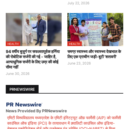
July 22, 2026
HEALTH
HEALTH
94 वर्षीय बुज़ुर्ग पर सफलतापूर्वक हर्निया
समग्र स्वास्थ्य और स्वास्थ्य देखभाल के
की रोबोटिक सर्जरी की गई - जाहिर है,
लिए एक प्राचीन जड़ी-बूटी 'शतावरी'
अत्याधुनिक सर्जरी के लिए उम्र की कोई
June 23, 2026
सीमा नहीं
June 30, 2026
PRNEWSWIRE
News Provided By PRNewswire
एमिटी विश्वविद्यालय मध्यप्रदेश के एमिटी इंस्टिट्यूट ऑफ़ फार्मेसी (AIP) को फार्मेसी
काउंसिल ऑफ इंडिया (PCI) के तत्वावधान में क़्वालिटी काउंसिल ऑफ इंडिया-
नेशनल एक्रेडिटेशन बोर्ड फॉर एजुकेशन एंड ट्रेनिंग (QCI-NABET) से मिला