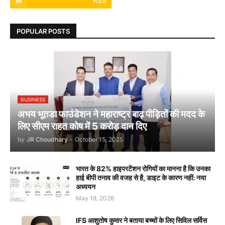
RSS
POPULAR POSTS
BUSINESS
अभय भूतडा फाउंडेशन ने महाराष्ट्र बाढ़ पीड़ितों की मदद के
लिए सीएम राहत कोष में 5 करोड़ दान दिए
by
JR Choudhary
-
October 15, 2025
भारत के 82% हाइपरटेंशन रोगियों का मानना है कि उनका
हाई बीपी तनाव की वजह से है, डाइट के कारण नहीं: नया
अध्ययन
May 18, 2026
IFS आशुतोष कुमार ने बताया बच्चों के लिए सिविल सर्विस