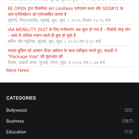
BE OPEN द्वारा विकसित Art Limitless प्रोग्राम कला और SDG#12 के
अंतःप्रतिच्छेदन को प्रोत्साहित करता है
लुगानो, स्विट्जरलैंड, जुलाई, बुध, जुल. ८ २०२६ दोपहर १२:१६ बजे
IAA MOBILITY 2027 के लिए पंजीकरण अब शुरू हो गया है - रिकॉर्ड तोड़ मांग
- आधे से अधिक स्थान पहले ही बुक हो चुके हैं
बर्लिन और म्यूनिख, जुलाई, बुध, जुल. ८ २०२६ रात ३:३० बजे
यात्रा बुकिंग को आसान वीज़ा आवेदन के साथ एकीकृत करते हुए, सऊदी ने
"Package Visa" की शुरुआत की
रियाद, सऊदी अरब, जुलाई, मंगल, जुल. ७ २०२६ रात ८:३७ बजे
More News
CATEGORIES
Bollywood
(25)
Business
(387)
Education
(73)