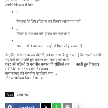
,
बल्कि
उनके
पीछे
की
सोच।
उन्होंने
दिखाया
है
कि
:
विकास
के
लिए
इतिहास
का
विनाश
आवश्यक
नहीं
विरासत
स्थिरता
की
प्रेरक
बन
सकती
है
शासन
लोगों
को
अपनी
जड़ों
से
फिर
जोड़
सकता
है
कंक्रीट
विस्तार
के
इस
दौर
में
,
उनका
कार्य
सिद्ध
करता
है
कि
सच्ची
प्रगति
स्मृतियों
को
संजोते
हुए
भविष्य
का
निर्माण
करती
है।
शहर
की
गलियों
से
प्राचीन
पत्थर
की
सीढ़ियों
तक
—
बहती
हुई
विरासत
GHMC
के
तहत
शहरी
हैदराबाद
से
…
नारायणपेट
की
ग्रामीण
बावड़ियों
तक
…
और
उस्मानिया
विश्वविद्यालय
Tags
Lifestyle
Facebook