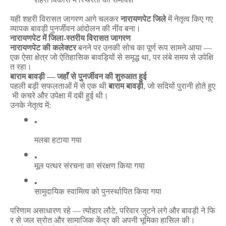
यही
शहरी
विरासत
जागरण
आगे
चलकर
नारायणपेट
जिले
में
नेतृत्व
किए
गए
व्यापक
बावड़ी
पुनर्जीवन
आंदोलन
की
नींव
बना।
नारायणपेट
में
जिला
-
स्तरीय
विरासत
जागरण
नारायणपेट
की
कलेक्टर
बनने
पर
उनकी
सोच
का
पूर्ण
रूप
सामने
आया
—
एक
ऐसा
क्षेत्र
जो
ऐतिहासिक
बावड़ियों
से
समृद्ध
था
,
पर
लंबे
समय
से
उपेक्षि
त
रहा।
बाराम
बावड़ी
—
जहाँ
से
पुनर्जीवन
की
शुरुआत
हुई
पहली
बड़ी
सफलताओं
में
से
एक
थी
बाराम
बावड़ी
,
जो
सदियों
पुरानी
होते
हुए
भी
कचरे
और
उपेक्षा
में
दबी
हुई
थी।
उनके
नेतृत्व
में
:
मलबा
हटाया
गया
मूल
पत्थर
संरचना
का
संरक्षण
किया
गया
सामुदायिक
स्वामित्व
को
पुनर्स्थापित
किया
गया
परिणाम
असाधारण
रहे
—
त्योहार
लौटे
,
परिवार
जुटने
लगे
और
बावड़ी
ने
फि
र
से
जल
स्रोत
और
सामाजिक
केंद्र
की
अपनी
भूमिका
हासिल
की।