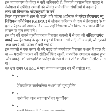
इस
नवजागरण
के
केंद्र
में
वही
अधिकारी
हैं
,
जिनकी
प्रशासनिक
यात्रा
ने
तेलंगाना
में
उपेक्षित
स्थानों
को
जीवंत
सार्वजनिक
संपत्तियों
में
बदला
है।
शहर
की
विरासत
:
जीएचएमसी
के
वर्ष
जिला
प्रशासन
में
आने
से
पहले
,
हरि
चंदना
आईएएस
ने
ग्रेटर
हैदराबाद
म्यु
निसिपल
कॉर्पोरेशन
(GHMC)
में
ज़ोनल
कमिश्नर
के
रूप
में
हैदराबाद
के
श
हरी
परिदृश्य
को
आकार
दिया
—
जहाँ
स्थिरता
और
विरासत
संरक्षण
दैनिक
शासन
के
मूल
तत्व
बने।
इस
दौर
की
सबसे
प्रतीकात्मक
विरासत
बहाली
में
से
एक
थी
बांसिलालपेट
बावड़ी
—
हैदराबाद
के
पुराने
शहर
में
स्थित
17
वीं
सदी
की
बावड़ी
,
जो
दशकों
तक
कचरे
और
उपेक्षा
में
दबी
रही
थी।
इस
बहाली
ने
एक
कचरे
से
भरे
गड्ढे
को
मनमोहक
विरासत
स्थल
में
बदल
दि
या
—
प्राचीन
पत्थर
की
सीढ़ियाँ
फिर
खुलीं
,
पारंपरिक
स्थापत्य
बहाल
हुआ
और
बावड़ी
को
सांस्कृतिक
धरोहर
के
रूप
में
सार्वजनिक
जीवन
में
लौटाया
ग
या।
यह
उस
समय
GHMC
में
आए
व्यापक
बदलाव
को
भी
दर्शाता
था
:
ऐतिहासिक
सार्वजनिक
स्थलों
की
पुनर्प्राप्ति
पारंपरिक
जल
संरचनाओं
का
पुनर्जीवन
शहरी
विकास
में
स्थिरता
का
समावेश