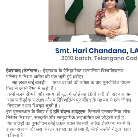
हैदराबाद
(
तेलंगाना
)
:
हैदराबाद
के
ऐतिहासिक
उस्मानिया
विश्वविद्यालय
परिसर
में
स्थित
अतीत
की
एक
भूली
हुई
धरोहर
—
मह
लका
बाई
बावड़ी
—
आज
दशकों
की
उपेक्षा
के
बाद
पुनर्जीवित
होकर
फिर
से
अपने
वैभव
में
खड़ी
है।
कभी
मलबे
से
भरी
और
समय
की
धूल
में
खोई
यह
18
वीं
सदी
की
संरचना
अब
सावधानीपूर्वक
संरक्षण
और
पारिस्थितिक
पुनर्जीवन
के
माध्यम
से
एक
जीवंत
विरासत
स्थल
में
बदल
चुकी
है।
इस
पुनरुत्थान
के
केंद्र
में
हैं
हरि
चंदना
आईएएस
,
जिनकी
प्रशासनिक
सोच
निरंतर
स्थिरता
,
संस्कृति
और
सामुदायिक
सहभागिता
को
जोड़ती
रही
है।
यह
बावड़ी
का
पुनर्जीवन
कोई
एकल
उपलब्धि
नहीं
,
बल्कि
तेलंगाना
भर
में
वि
रासत
संरक्षण
की
उस
निरंतर
परंपरा
का
हिस्सा
है
,
जिसे
उन्होंने
नेतृत्व
प्रदा
न
किया
है।