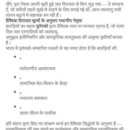
धीरे
,
पूरा
जिला
अपनी
भूली
हुई
जल
विरासत
से
फिर
जुड़
गया
—
वे
संरचना
एँ
,
जो
सदियों
पहले
सूखे
से
लड़ने
के
लिए
बनाई
गई
थीं
,
आज
जलवायु
लची
लापन
बढ़ाने
में
सहायक
बन
रही
हैं।
वैश्विक
विरासत
मूल्यों
के
अनुरूप
स्थानीय
नेतृत्व
बावड़ियों
का
महत्व
यूनेस्को
द्वारा
वैश्विक
स्तर
पर
मान्यता
प्राप्त
है
,
जो
पारंप
रिक
जल
प्रणालियों
को
जलवायु
-
अनुकूल
इंजीनियरिंग
और
सांस्कृतिक
वास्तुकला
की
उत्कृष्ट
कृतियाँ
मानता
है।
भारत
में
यूनेस्को
-
सम्मानित
स्थलों
से
यह
स्पष्ट
होता
है
कि
बावड़ियाँ
थीं
:
पर्यावरणीय
अवसंरचना
सामाजिक
मेल
-
मिलाप
के
केंद्र
स्थापत्य
चमत्कार
सतत
जीवन
के
प्रतीक
हरि
चंदना
द्वारा
किए
गए
संरक्षण
कार्य
इन
वैश्विक
सिद्धांतों
के
अनुरूप
हैं
—
प्रामाणिकता
की
रक्षा
करते
हुए
कार्यक्षमता
और
सामुदायिक
प्रासंगिकता
की