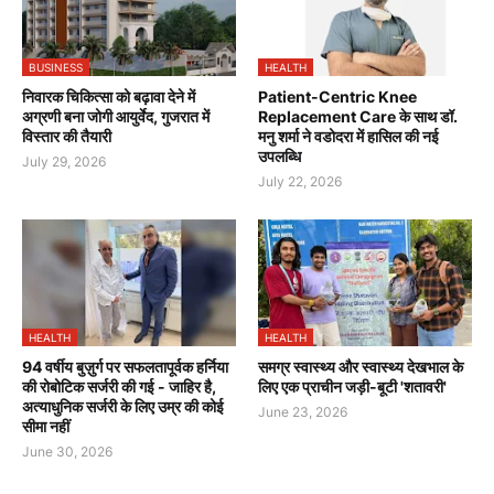
BUSINESS
HEALTH
निवारक चिकित्सा को बढ़ावा देने में
Patient-Centric Knee
अग्रणी बना जोगी आयुर्वेद, गुजरात में
Replacement Care के साथ डॉ.
विस्तार की तैयारी
मनु शर्मा ने वडोदरा में हासिल की नई
उपलब्धि
July 29, 2026
July 22, 2026
HEALTH
HEALTH
94 वर्षीय बुज़ुर्ग पर सफलतापूर्वक हर्निया
समग्र स्वास्थ्य और स्वास्थ्य देखभाल के
की रोबोटिक सर्जरी की गई - जाहिर है,
लिए एक प्राचीन जड़ी-बूटी 'शतावरी'
अत्याधुनिक सर्जरी के लिए उम्र की कोई
June 23, 2026
सीमा नहीं
June 30, 2026