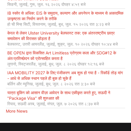
सिडनी, जुलाई, गुरू, जुल. १६ २०२६ दोपहर ४:५९ बजे
IB स्कोर से अधिक: EIS के समुदाय, कल्याण और अपनेपन के माध्यम से अकादमिक
उत्कृष्टता का निर्माण करने के तरीके
हो ची मिन्ह सिटी, वियतनाम, जुलाई, बुध, जुल. १५ २०२६ रात ३:२३ बजे
केरल से लेकर Ulster University बेलफास्ट तक: एक अंतरराष्ट्रीय छात्र
समावेशन की विरासत छोड़ता है
बेलफास्ट, उत्तरी आयरलैंड, जुलाई, शुक्र, जुल. १० २०२६ दोपहर १०:४४ बजे
BE OPEN द्वारा विकसित Art Limitless प्रोग्राम कला और SDG#12 के
अंतःप्रतिच्छेदन को प्रोत्साहित करता है
लुगानो, स्विट्जरलैंड, जुलाई, बुध, जुल. ८ २०२६ दोपहर १२:१६ बजे
IAA MOBILITY 2027 के लिए पंजीकरण अब शुरू हो गया है - रिकॉर्ड तोड़ मांग
- आधे से अधिक स्थान पहले ही बुक हो चुके हैं
बर्लिन और म्यूनिख, जुलाई, बुध, जुल. ८ २०२६ रात ३:३० बजे
यात्रा बुकिंग को आसान वीज़ा आवेदन के साथ एकीकृत करते हुए, सऊदी ने
"Package Visa" की शुरुआत की
रियाद, सऊदी अरब, जुलाई, मंगल, जुल. ७ २०२६ रात ८:३७ बजे
More News