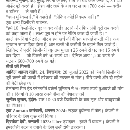
मोहम्मद
नुमान
, 30,
मुंबई
,
स्विगी
के
लिए
रोज़
16
घंटे
काम
करते
हैं
, 35–40
ऑर्डर
पूरे
करते
हैं।
ईंधन
और
खर्च
के
बाद
घर
लगभग
700
रुपये
—
करीब
8
डॉलर
—
ले
जाते
हैं।
“
काम
मुश्किल
है
,”
वे
कहते
हैं
, “
लेकिन
कोई
विकल्प
नहीं।
”
एक
अन्य
डिलीवरी
पार्टनर
:
“
हमें
10
किलोमीटर
दूर
जाकर
ऑर्डर
उठाने
और
फिर
लंबी
दूरी
तय
करने
को
कहा
जाता
है।
लक्ष्य
पूरा
न
होने
पर
रेटिंग
काट
दी
जाती
है।
”
पहले
कंपनियां
पेट्रोल
और
वाहन
खर्च
की
दैनिक
भरपाई
करती
थीं।
अब
भुगतान
साप्ताहिक
होता
है
,
और
उसमें
भी
कटौती
के
बहाने
मिल
जाते
हैं।
ब्लिंकिट
ने
प्रति
डिलीवरी
न्यूनतम
भुगतान
25
रुपये
से
घटाकर
15
रुपये
कर
दिया
—
जो
पिछले
वर्ष
50
रुपये
था।
दैनिक
आय
1,200
रुपये
से
घटकर
600–700
रुपये
रह
गई।
मौतों
की
गिनती
आदिल
अहमद
ताहेर
, 24,
हैदराबाद
:
28
जुलाई
2022
को
स्विगी
डिलीवरी
पूरी
करने
की
जल्दी
में
ट्रैक्टर
की
टक्कर
से
मौत।
पीछे
पत्नी
और
दो
महीने
की
बेटी
छोड़
गए।
तेलंगाना
गिग
एंड
प्लेटफॉर्म
वर्कर्स
यूनियन
ने
50
लाख
रुपये
मुआवजे
की
मांग
की।
स्विगी
ने
10
लाख
रुपये
बीमा
की
पेशकश
की।
सुनील
कुमार
,
इंदौर
:
रात
10:30
बजे
डिलीवरी
के
बाद
लूट
और
चाकूबाजी
का
शिकार।
एक
Zomato
कर्मचारी
,
अगस्त
2024:
सड़क
दुर्घटना
में
मौत।
कंपनी
ने
परिवार
के
लिए
कुछ
नहीं
किया।
प्रियंका
देवी
,
जनवरी
2023:
Uber
ड्राइवर।
हमले
में
घायल।
कंपनी
ने
इमरजेंसी
बटन
न
दबाने
के
लिए
उन्हें
दोषी
ठहराया।