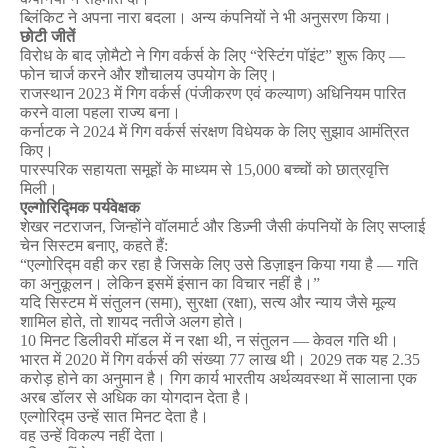
ब्लिंकिट
ने
अपना
नारा
बदला।
अन्य
कंपनियों
ने
भी
अनुसरण
किया।
छोटी
जीतें
विरोध
के
बाद
ज़ोमैटो
ने
गिग
वर्कर्स
के
लिए
“
रेस्टिंग
पॉइंट
”
शुरू
किए
—
फोन
चार्ज
करने
और
शौचालय
उपयोग
के
लिए।
राजस्थान
2023
में
गिग
वर्कर्स
(
पंजीकरण
एवं
कल्याण
)
अधिनियम
पारित
करने
वाला
पहला
राज्य
बना।
कर्नाटक
ने
2024
में
गिग
वर्कर्स
संरक्षण
विधेयक
के
लिए
सुझाव
आमंत्रित
किए।
पारस्परिक
सहायता
समूहों
के
माध्यम
से
15,000
बच्चों
को
छात्रवृत्ति
मिली।
एल्गोरिद्मिक
पर्यवेक्षक
शेखर
नटराजन
,
जिन्होंने
वॉलमार्ट
और
डिज़्नी
जैसी
कंपनियों
के
लिए
सप्लाई
चेन
सिस्टम
बनाए
,
कहते
हैं
:
“
एल्गोरिद्म
वही
कर
रहा
है
जिसके
लिए
उसे
डिज़ाइन
किया
गया
है
—
गति
का
अनुकूलन।
लेकिन
इसमें
इंसान
का
विचार
नहीं
है।
”
यदि
सिस्टम
में
संतुलन
(
समा
),
सुरक्षा
(
रक्षा
),
सत्य
और
न्याय
जैसे
मूल्य
शामिल
होते
,
तो
शायद
नतीजे
अलग
होते।
10
मिनट
डिलीवरी
मॉडल
में
न
रक्षा
थी
,
न
संतुलन
—
केवल
गति
थी।
भारत
में
2020
में
गिग
वर्कर्स
की
संख्या
77
लाख
थी।
2029
तक
यह
2.35
करोड़
होने
का
अनुमान
है।
गिग
कार्य
भारतीय
अर्थव्यवस्था
में
सालाना
एक
अरब
डॉलर
से
अधिक
का
योगदान
देता
है।
एल्गोरिद्म
उन्हें
सात
मिनट
देता
है।
वह
उन्हें
विकल्प
नहीं
देता।