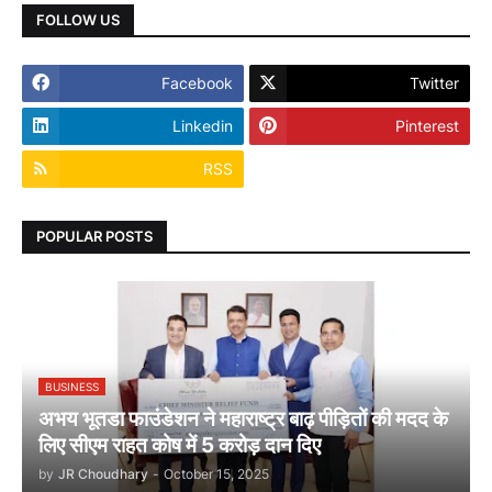
FOLLOW US
Facebook
Twitter
Linkedin
Pinterest
RSS
POPULAR POSTS
BUSINESS
अभय भूतडा फाउंडेशन ने महाराष्ट्र बाढ़ पीड़ितों की मदद के
लिए सीएम राहत कोष में 5 करोड़ दान दिए
by
JR Choudhary
-
October 15, 2025