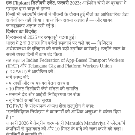
एक
Flipkart
डिलीवरी
एजेंट
,
फरवरी
2023:
आईफोन
चोरी
के
प्रयास
में
ग्राहक
द्वारा
चाकू
से
हमला।
किसी
भी
प्लेटफॉर्म
कंपनी
ने
नौकरी
के
दौरान
हुई
मौतों
का
आधिकारिक
डेटा
सार्वजनिक
नहीं
किया।
वास्तविक
संख्या
अज्ञात
है
—
और
शायद
जानबूझकर
अज्ञात
रखी
गई
है।
दिसंबर
का
विद्रोह
क्रिसमस
डे
2025
पर
अभूतपूर्व
घटना
हुई।
भारत
में
2
से
3
लाख
गिग
वर्कर्स
हड़ताल
पर
चले
गए
—
डिजिटल
अर्थव्यवस्था
के
इतिहास
की
सबसे
बड़ी
श्रमिक
कार्रवाई।
उन्होंने
साल
के
सबसे
व्यस्त
दिनों
में
काम
बंद
किया।
यह
हड़ताल
Indian Federation of App-Based Transport Workers
(IFAT)
और
Telangana Gig and Platform Workers Union
(TGPWU)
ने
आयोजित
की।
मांगें
स्पष्ट
थीं
:
•
पारदर्शी
और
न्यायसंगत
वेतन
संरचना
• 10
मिनट
डिलीवरी
जैसे
मॉडल
की
समाप्ति
•
मनमाने
दंड
और
आईडी
निष्क्रियता
पर
रोक
•
बुनियादी
सामाजिक
सुरक्षा
TGPWU
के
संस्थापक
अध्यक्ष
शेख
सलाुद्दीन
ने
कहा
:
“
एल्गोरिद्मिक
नियंत्रण
ने
कामगारों
को
आर्थिक
असुरक्षा
में
धकेल
दिया
है।
”
जनवरी
2026
में
केंद्रीय
श्रम
मंत्री
Mansukh Mandaviya
ने
प्लेटफॉर्म
कंपनियों
से
मुलाकात
की
और
10
मिनट
के
वादे
को
खत्म
करने
को
कहा।
कंपनियों
ने
सहमति
दी।