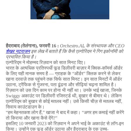
हैदराबाद
(
तेलंगाना
),
फरवरी
16 :
Orchestro.AI
,
के
संस्थापक
और
CEO
शेखर
नटराजन
इस
लेख
में
बताते
हैं
कि
कैसे
एल्गोरिदम
ने
गिग
इकोनॉमी
को
प्रभावित
किया
है।
एल्गोरिद्म
ने
मोहम्मद
रिज़वान
को
सात
मिनट
दिए।
भारत
के
अत्यधिक
प्रतिस्पर्धी
फूड
डिलीवरी
बाज़ार
में
क्विक
-
कॉमर्स
ऑर्डर
के
लिए
यही
मानक
समय
है
—
ग्राहक
के
“
ऑर्डर
”
क्लिक
करने
से
लेकर
खाना
दरवाज़े
तक
पहुंचने
तक
सिर्फ
सात
मिनट।
इन
सात
मिनटों
में
ऑर्डर
उठाना
,
ट्रैफिक
से
गुजरना
,
पता
ढूंढना
और
सीढ़ियां
चढ़ना
शामिल
है।
रिज़वान
को
उस
दिन
काम
पर
होना
भी
नहीं
था।
उनके
भाई
खाजा
,
जिनके
Swiggy
अकाउंट
पर
डिलीवरी
रजिस्टर्ड
थी
,
बुखार
से
बीमार
थे।
लेकिन
एल्गोरिद्म
को
बुखार
से
कोई
मतलब
नहीं।
उसे
किसी
चीज़
से
मतलब
नहीं
,
सिवाय
काउंटडाउन
के।
“
हम
मेहनतकश
लोग
हैं
,”
खाजा
ने
बाद
में
कहा।
“
अगर
हम
कमाई
नहीं
करेंगे
तो
किराया
और
खाना
कैसे
देंगे
?”
इसलिए
10
जनवरी
2023
को
रिज़वान
ने
अपने
भाई
के
अकाउंट
से
लॉग
-
इन
किया।
उन्होंने
एक
फूड
ऑर्डर
उठाया
और
हैदराबाद
के
एक
उच्च
-