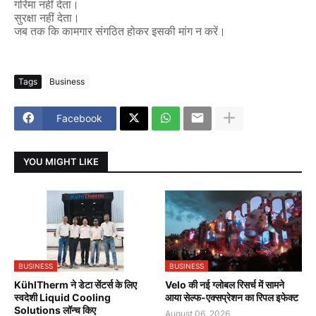
गरिमा
नहीं
देता।
सुरक्षा
नहीं
देता।
जब
तक
कि
कामगार
संगठित
होकर
इसकी
मांग
न
करें।
Tags
Business
Facebook
YOU MIGHT LIKE
BUSINESS
BUSINESS
KühlTherm ने डेटा सेंटर्स के लिए
Velo की नई ग्लोबल रिसर्च में सामने
स्वदेशी Liquid Cooling
आया सेल्फ-एक्सप्रेशन का रिपल इफेक्ट
Solutions लॉन्च किए
August 06, 2026