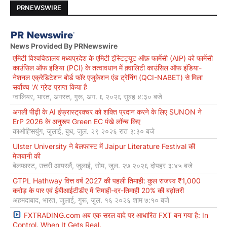
PRNEWSWIRE
News Provided By PRNewswire
एमिटी विश्वविद्यालय मध्यप्रदेश के एमिटी इंस्टिट्यूट ऑफ़ फार्मेसी (AIP) को फार्मेसी
काउंसिल ऑफ इंडिया (PCI) के तत्वावधान में क़्वालिटी काउंसिल ऑफ इंडिया-
नेशनल एक्रेडिटेशन बोर्ड फॉर एजुकेशन एंड ट्रेनिंग (QCI-NABET) से मिला
सर्वोच्च 'A' ग्रेड प्राप्त किया है
ग्वालियर, भारत, अगस्त, गुरू, अग. ६ २०२६ सुबह ४:३० बजे
अगली पीढ़ी के AI इंफ्रास्ट्रक्चर को शक्ति प्रदान करने के लिए SUNON ने
ErP 2026 के अनुरूप Green EC पंखे लॉन्च किए
काओह्सियुंग, जुलाई, बुध, जुल. २९ २०२६ रात ३:३० बजे
Ulster University ने बेलफास्ट में Jaipur Literature Festival की
मेजबानी की
बेलफास्ट, उत्तरी आयरलैं, जुलाई, सोम, जुल. २७ २०२६ दोपहर ३:४५ बजे
GTPL Hathway वित्त वर्ष 2027 की पहली तिमाही: कुल राजस्व ₹1,000
करोड़ के पार एवं ईबीआईटीडीए में तिमाही-दर-तिमाही 20% की बढ़ोतरी
अहमदाबाद, भारत, जुलाई, गुरू, जुल. १६ २०२६ शाम ७:१० बजे
FXTRADING.com अब एक सरल वादे पर आधारित FXT बन गया है: In
Control. When It Gets Real.