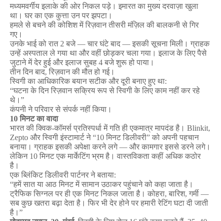
मध्यमवर्गीय
इलाके
की
ओर
निकल
पड़े।
इमारत
का
मुख्य
दरवाज़ा
खुला
था।
घर
का
एक
कुत्ता
उन
पर
झपटा।
हमले
से
बचने
की
कोशिश
में
रिज़वान
तीसरी
मंज़िल
की
बालकनी
से
गिर
गए।
उनके
भाई
को
रात
2
बजे
—
चार
घंटे
बाद
—
इसकी
सूचना
मिली।
ग्राहक
उन्हें
अस्पताल
ले
गया
था
और
वहीं
छोड़कर
चला
गया।
इलाज
के
लिए
पैसे
जुटाने
में
देर
हुई
और
इलाज
सुबह
4
बजे
शुरू
हो
पाया।
तीन
दिन
बाद
,
रिज़वान
की
मौत
हो
गई।
स्विगी
का
आधिकारिक
बयान
सटीक
और
दूरी
बनाए
हुए
था
:
“
घटना
के
दिन
रिज़वान
सक्रिय
रूप
से
स्विगी
के
लिए
काम
नहीं
कर
रहे
थे।
”
कंपनी
ने
परिवार
से
संपर्क
नहीं
किया।
10
मिनट
का
वादा
भारत
की
क्विक
-
कॉमर्स
प्रतिस्पर्धा
में
गति
ही
एकमात्र
मापदंड
है।
Blinkit,
Zepto
और
स्विगी
इंस्टामार्ट
ने
“10
मिनट
डिलीवरी
”
को
अपनी
पहचान
बनाया।
ग्राहक
इसकी
अपेक्षा
करने
लगे
—
और
कामगार
इससे
डरने
लगे।
लेकिन
10
मिनट
एक
मार्केटिंग
भ्रम
है।
वास्तविकता
कहीं
अधिक
कठोर
है।
एक
ब्लिंकिट
डिलीवरी
पार्टनर
ने
बताया
:
“
हमें
सात
या
आठ
मिनट
में
सामान
उठाकर
पहुंचाने
को
कहा
जाता
है।
ट्रैफिक
सिग्नल
पर
ही
एक
मिनट
निकल
जाता
है।
कोहरा
,
बारिश
,
गर्मी
—
सब
कुछ
खतरा
बढ़ा
देता
है।
फिर
भी
देर
होने
पर
हमारी
रेटिंग
घटा
दी
जाती
है।
”