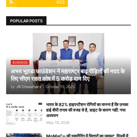
RSS
POPULAR POSTS
BUSINESS
अभय भूतडा फाउंडेशन ने महाराष्ट्र बाढ़ पीड़ितों की मदद के
लिए सीएम राहत कोष में 5 करोड़ दान दिए
by
JR Choudhary
-
October 15, 2025
भारत के 82% हाइपरटेंशन रोगियों का मानना है कि उनका
हाई बीपी तनाव की वजह से है, डाइट के कारण नहीं: नया
अध्ययन
May 18, 2026
MoMaCu की स्क्रीनिंग में सितारों का जमघट, दिल्ली में