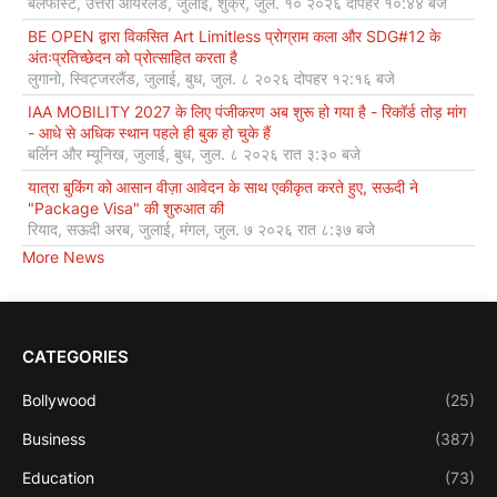
बेलफास्ट, उत्तरी आयरलैंड, जुलाई, शुक्र, जुल. १० २०२६ दोपहर १०:४४ बजे
BE OPEN द्वारा विकसित Art Limitless प्रोग्राम कला और SDG#12 के
अंतःप्रतिच्छेदन को प्रोत्साहित करता है
लुगानो, स्विट्जरलैंड, जुलाई, बुध, जुल. ८ २०२६ दोपहर १२:१६ बजे
IAA MOBILITY 2027 के लिए पंजीकरण अब शुरू हो गया है - रिकॉर्ड तोड़ मांग
- आधे से अधिक स्थान पहले ही बुक हो चुके हैं
बर्लिन और म्यूनिख, जुलाई, बुध, जुल. ८ २०२६ रात ३:३० बजे
यात्रा बुकिंग को आसान वीज़ा आवेदन के साथ एकीकृत करते हुए, सऊदी ने
"Package Visa" की शुरुआत की
रियाद, सऊदी अरब, जुलाई, मंगल, जुल. ७ २०२६ रात ८:३७ बजे
More News
CATEGORIES
Bollywood
(25)
Business
(387)
Education
(73)