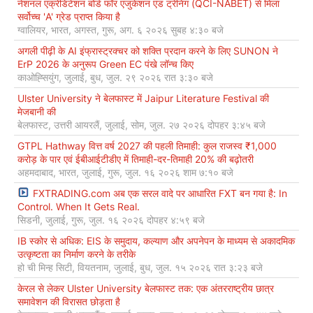
नेशनल एक्रेडिटेशन बोर्ड फॉर एजुकेशन एंड ट्रेनिंग (QCI-NABET) से मिला
सर्वोच्च 'A' ग्रेड प्राप्त किया है
ग्वालियर, भारत, अगस्त, गुरू, अग. ६ २०२६ सुबह ४:३० बजे
अगली पीढ़ी के AI इंफ्रास्ट्रक्चर को शक्ति प्रदान करने के लिए SUNON ने
ErP 2026 के अनुरूप Green EC पंखे लॉन्च किए
काओह्सियुंग, जुलाई, बुध, जुल. २९ २०२६ रात ३:३० बजे
Ulster University ने बेलफास्ट में Jaipur Literature Festival की
मेजबानी की
बेलफास्ट, उत्तरी आयरलैं, जुलाई, सोम, जुल. २७ २०२६ दोपहर ३:४५ बजे
GTPL Hathway वित्त वर्ष 2027 की पहली तिमाही: कुल राजस्व ₹1,000
करोड़ के पार एवं ईबीआईटीडीए में तिमाही-दर-तिमाही 20% की बढ़ोतरी
अहमदाबाद, भारत, जुलाई, गुरू, जुल. १६ २०२६ शाम ७:१० बजे
FXTRADING.com अब एक सरल वादे पर आधारित FXT बन गया है: In
Control. When It Gets Real.
सिडनी, जुलाई, गुरू, जुल. १६ २०२६ दोपहर ४:५९ बजे
IB स्कोर से अधिक: EIS के समुदाय, कल्याण और अपनेपन के माध्यम से अकादमिक
उत्कृष्टता का निर्माण करने के तरीके
हो ची मिन्ह सिटी, वियतनाम, जुलाई, बुध, जुल. १५ २०२६ रात ३:२३ बजे
केरल से लेकर Ulster University बेलफास्ट तक: एक अंतरराष्ट्रीय छात्र
समावेशन की विरासत छोड़ता है