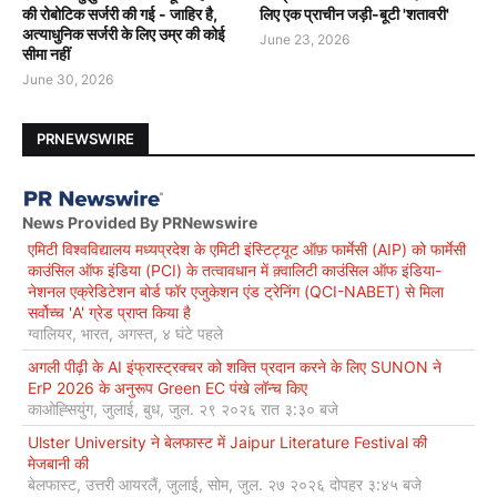
की रोबोटिक सर्जरी की गई - जाहिर है,
लिए एक प्राचीन जड़ी-बूटी 'शतावरी'
अत्याधुनिक सर्जरी के लिए उम्र की कोई
June 23, 2026
सीमा नहीं
June 30, 2026
PRNEWSWIRE
News Provided By PRNewswire
एमिटी विश्वविद्यालय मध्यप्रदेश के एमिटी इंस्टिट्यूट ऑफ़ फार्मेसी (AIP) को फार्मेसी
काउंसिल ऑफ इंडिया (PCI) के तत्वावधान में क़्वालिटी काउंसिल ऑफ इंडिया-
नेशनल एक्रेडिटेशन बोर्ड फॉर एजुकेशन एंड ट्रेनिंग (QCI-NABET) से मिला
सर्वोच्च 'A' ग्रेड प्राप्त किया है
ग्वालियर, भारत, अगस्त, ४ घंटे पहले
अगली पीढ़ी के AI इंफ्रास्ट्रक्चर को शक्ति प्रदान करने के लिए SUNON ने
ErP 2026 के अनुरूप Green EC पंखे लॉन्च किए
काओह्सियुंग, जुलाई, बुध, जुल. २९ २०२६ रात ३:३० बजे
Ulster University ने बेलफास्ट में Jaipur Literature Festival की
मेजबानी की
बेलफास्ट, उत्तरी आयरलैं, जुलाई, सोम, जुल. २७ २०२६ दोपहर ३:४५ बजे