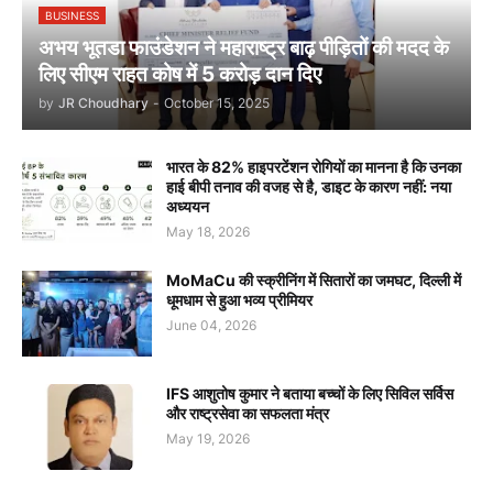
BUSINESS
अभय भूतडा फाउंडेशन ने महाराष्ट्र बाढ़ पीड़ितों की मदद के
लिए सीएम राहत कोष में 5 करोड़ दान दिए
by
JR Choudhary
-
October 15, 2025
भारत के 82% हाइपरटेंशन रोगियों का मानना है कि उनका
हाई बीपी तनाव की वजह से है, डाइट के कारण नहीं: नया
अध्ययन
May 18, 2026
MoMaCu की स्क्रीनिंग में सितारों का जमघट, दिल्ली में
धूमधाम से हुआ भव्य प्रीमियर
June 04, 2026
IFS आशुतोष कुमार ने बताया बच्चों के लिए सिविल सर्विस
और राष्ट्रसेवा का सफलता मंत्र
May 19, 2026