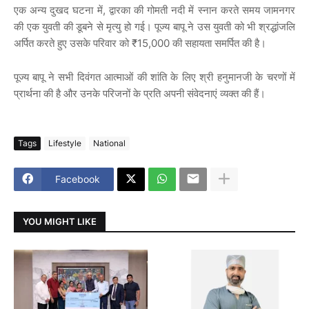
एक
अन्य
दुखद
घटना
में
,
द्वारका
की
गोमती
नदी
में
स्नान
करते
समय
जामनगर
की
एक
युवती
की
डूबने
से
मृत्यु
हो
गई।
पूज्य
बापू
ने
उस
युवती
को
भी
श्रद्धांजलि
अर्पित
करते
हुए
उसके
परिवार
को
₹15,000
की
सहायता
समर्पित
की
है।
पूज्य बापू ने सभी दिवंगत आत्माओं की शांति के लिए श्री हनुमानजी के चरणों में
प्रार्थना की है और उनके परिजनों के प्रति अपनी संवेदनाएं व्यक्त की हैं।
Tags
Lifestyle
National
Facebook
YOU MIGHT LIKE