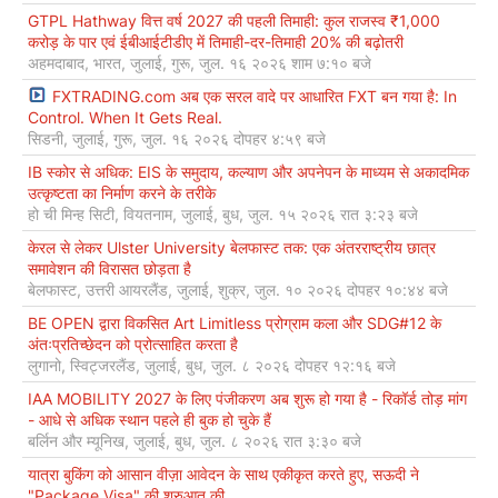
GTPL Hathway वित्त वर्ष 2027 की पहली तिमाही: कुल राजस्व ₹1,000
करोड़ के पार एवं ईबीआईटीडीए में तिमाही-दर-तिमाही 20% की बढ़ोतरी
अहमदाबाद, भारत, जुलाई, गुरू, जुल. १६ २०२६ शाम ७:१० बजे
FXTRADING.com अब एक सरल वादे पर आधारित FXT बन गया है: In
Control. When It Gets Real.
सिडनी, जुलाई, गुरू, जुल. १६ २०२६ दोपहर ४:५९ बजे
IB स्कोर से अधिक: EIS के समुदाय, कल्याण और अपनेपन के माध्यम से अकादमिक
उत्कृष्टता का निर्माण करने के तरीके
हो ची मिन्ह सिटी, वियतनाम, जुलाई, बुध, जुल. १५ २०२६ रात ३:२३ बजे
केरल से लेकर Ulster University बेलफास्ट तक: एक अंतरराष्ट्रीय छात्र
समावेशन की विरासत छोड़ता है
बेलफास्ट, उत्तरी आयरलैंड, जुलाई, शुक्र, जुल. १० २०२६ दोपहर १०:४४ बजे
BE OPEN द्वारा विकसित Art Limitless प्रोग्राम कला और SDG#12 के
अंतःप्रतिच्छेदन को प्रोत्साहित करता है
लुगानो, स्विट्जरलैंड, जुलाई, बुध, जुल. ८ २०२६ दोपहर १२:१६ बजे
IAA MOBILITY 2027 के लिए पंजीकरण अब शुरू हो गया है - रिकॉर्ड तोड़ मांग
- आधे से अधिक स्थान पहले ही बुक हो चुके हैं
बर्लिन और म्यूनिख, जुलाई, बुध, जुल. ८ २०२६ रात ३:३० बजे
यात्रा बुकिंग को आसान वीज़ा आवेदन के साथ एकीकृत करते हुए, सऊदी ने
"Package Visa" की शुरुआत की