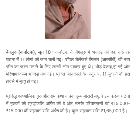
बेंगलुरु (कर्नाटक), जून 10 :
कर्नाटक
के
बेंगलुरु
में
भगदड़
की
एक
दर्दनाक
घटना
में
11
लोगों
की
जान
चली
गई।
रॉयल
चैलेंजर्स
बैंगलोर
(
आरसीबी
)
की
भव्य
जीत
का
जश्न
मनाने
के
लिए
लाखों
लोग
एकत्र
हुए
थे।
भीड़
बेकाबू
हो
गई
और
परिणामस्वरूप
भगदड़
मच
गई।
प्राप्त
जानकारी
के
अनुसार
, 11
युवाओं
की
इस
हादसे
में
मृत्यु
हो
गई।
प्रसिद्ध
आध्यात्मिक
गुरु
और
राम
कथा
वाचक
पूज्य
मोरारी
बापू
ने
इस
करुण
घटना
में
मृतकों
को
श्रद्धांजलि
अर्पित
की
है
और
उनके
परिवारजनों
को
₹15,000-
₹15,000
की
सहायता
राशि
अर्पण
की
है।
कुल
सहायता
राशि
₹1,65,000
है।